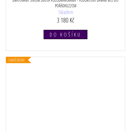
DRÁTOVANÝ STROM ŽIVOTA POLODRAHOKAMY - FLUORITOVÝ DÁVÁM VĚCI DO
POŘÁDKU22CM
Skladem
3 180 Kč
DO KOŠÍKU
Z NAŠÍ DÍLNY