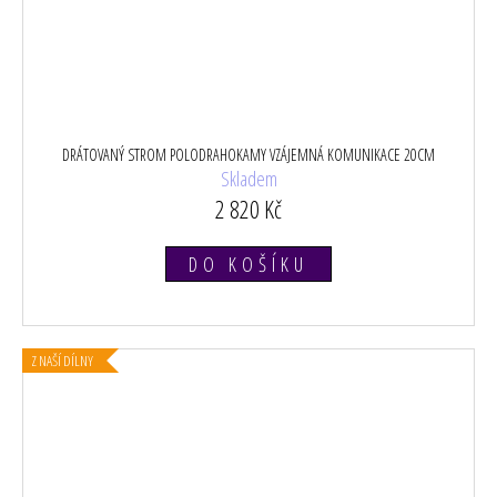
DRÁTOVANÝ STROM POLODRAHOKAMY VZÁJEMNÁ KOMUNIKACE 20CM
Skladem
2 820 Kč
DO KOŠÍKU
Z NAŠÍ DÍLNY