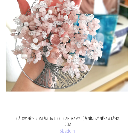
u
k
t
ů
DRÁTOVANÝ STROM ŽIVOTA POLODRAHOKAMY RŮŽENÍNOVÝ NĚHA A LÁSKA
15CM
Skladem