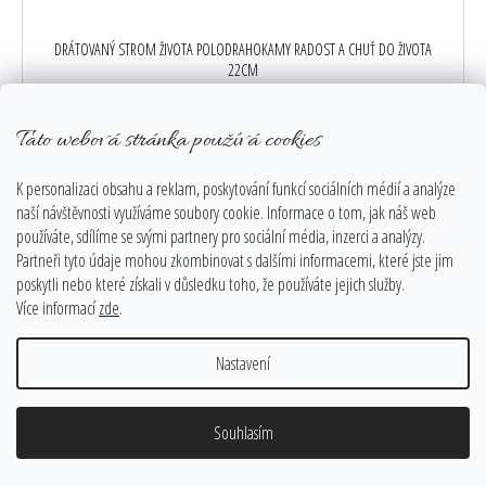
DRÁTOVANÝ STROM ŽIVOTA POLODRAHOKAMY RADOST A CHUŤ DO ŽIVOTA
22CM
Skladem
3 420 Kč
Tato webová stránka používá cookies
DO KOŠÍKU
K personalizaci obsahu a reklam, poskytování funkcí sociálních médií a analýze
naší návštěvnosti využíváme soubory cookie. Informace o tom, jak náš web
používáte, sdílíme se svými partnery pro sociální média, inzerci a analýzy.
Partneři tyto údaje mohou zkombinovat s dalšími informacemi, které jste jim
Z NAŠÍ DÍLNY
poskytli nebo které získali v důsledku toho, že používáte jejich služby.
Více informací
zde
.
Nastavení
Souhlasím