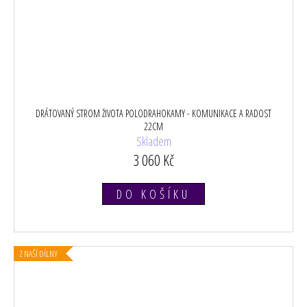
DRÁTOVANÝ STROM ŽIVOTA POLODRAHOKAMY - KOMUNIKACE A RADOST
22CM
Skladem
3 060 Kč
DO KOŠÍKU
Z NAŠÍ DÍLNY