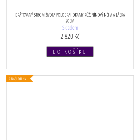
DRÁTOVANÝ STROM ŽIVOTA POLODRAHOKAMY RŮŽENÍNOVÝ NĚHA A LÁSKA
20CM
Skladem
2 820 Kč
DO KOŠÍKU
Z NAŠÍ DÍLNY