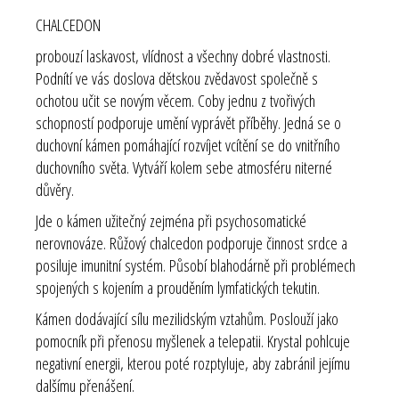
CHALCEDON
probouzí laskavost, vlídnost a všechny dobré vlastnosti.
Podnítí ve vás doslova dětskou zvědavost společně s
ochotou učit se novým věcem. Coby jednu z tvořivých
schopností podporuje umění vyprávět příběhy. Jedná se o
duchovní kámen pomáhající rozvíjet vcítění se do vnitřního
duchovního světa. Vytváří kolem sebe atmosféru niterné
důvěry.
Jde o kámen užitečný zejména při psychosomatické
nerovnováze. Růžový chalcedon podporuje činnost srdce a
posiluje imunitní systém. Působí blahodárně při problémech
spojených s kojením a prouděním lymfatických tekutin.
Kámen dodávající sílu mezilidským vztahům. Poslouží jako
pomocník při přenosu myšlenek a telepatii. Krystal pohlcuje
negativní energii, kterou poté rozptyluje, aby zabránil jejímu
dalšímu přenášení.