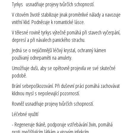
Tyrkys usnadňuje projevy tvůrčích schopností.
V citovém životě stabilizuje jinak proměnlivé nálady a navozuje
vnitřní klid. Podněcuje k romantické lásce.
V tělesné rovině tyrkys výtečně pomáhá při stavech vyčerpání,
depresí a při návalech panického strachu.
Jedná se o nejúčinnější léčivý krystal, ochranný kámen
používaný odnepaměti na amulety.
Umožňuje duši, aby se opětovně projevila ve své skutečné
podobě.
Brání sebepoškozování. Při duševní práci pomáhá zachovávat
klidnou mysl s nepolevující pozorností.
Rovněž usnadňuje projevy tvůrčích schopností.
Léčebné využití
- Regeneruje tkáně, podporuje vstřebávání živin, pomáhá
proti znečišťujícím látkám a virovým infekcím.