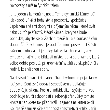
rovnováhy s nižším fyzickým tělem.
Je to jeden z kamenů hojnosti. Tento dynamický kámen učí,
jak k sobě přilákat bohatství a prosperitu společně s
úspěchem a všemi dobrými a příjemnými věcmi, které svět
nabízí. Citrín je šťastný, štědrý kámen, který vás bude
ponoukat, abyste se o všechno rozdělili - ale současně vám
dopomůže žít v hojnosti. Je obdařen mocí poskytnout štěstí
každému, kdo vlastní jeho krystal. Melancholie a negativní
emoce nemají v jeho blízkosti místo. Jedná se o kámen, který
velice dobře poslouží při urovnávání vztahů ve skupinách či v
rodině, kde vládnou spory.
Na duševní úrovni citrín napomáhá, abychom se přijali takoví,
jací jsme. Současně dodává sebedůvěru a potlačuje
sebezničující sklony. Posiluje individualitu, zvyšuje motivaci,
podněcuje tvůrčí schopnosti a sebevyjádření. Díky tomuto
krystalu nebudete tak přecitlivělí - zejména na kritiku okolí.
Současně sami získáte schopnost konstruktivní kritiky. Citrín