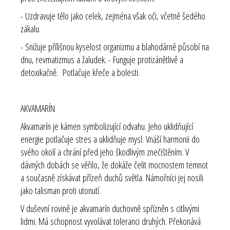
- Uzdravuje tělo jako celek, zejména však oči, včetně šedého
zákalu.
- Snižuje přílišnou kyselost organizmu a blahodárně působí na
dnu, revmatizmus a žaludek. - Funguje protizánětlivě a
detoxikačně. Potlačuje křeče a bolesti.
AKVAMARÍN
Akvamarín je kámen symbolizující odvahu. Jeho uklidňující
energie potlačuje stres a uklidňuje mysl. Vnáší harmonii do
svého okolí a chrání před jeho škodlivým znečištěním. V
dávných dobách se věřilo, že dokáže čelit mocnostem temnot
a současně získávat přízeň duchů světla. Námořníci jej nosili
jako talisman proti utonutí.
V duševní rovině je akvamarín duchovně spřízněn s citlivými
lidmi. Má schopnost vyvolávat toleranci druhých. Překonává