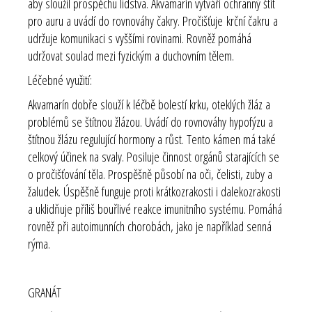
aby sloužil prospěchu lidstva. Akvamarín vytváří ochranný štít
pro auru a uvádí do rovnováhy čakry. Pročišťuje
krční čakru
a
udržuje komunikaci s vyššími rovinami. Rovněž pomáhá
udržovat soulad mezi fyzickým a duchovním tělem.
Léčebné využití:
Akvamarín dobře slouží k léčbě bolestí krku, oteklých žláz a
problémů se štítnou žlázou. Uvádí do rovnováhy hypofýzu a
štítnou žlázu regulující hormony a růst. Tento kámen má také
celkový účinek na svaly. Posiluje činnost orgánů starajících se
o pročišťování těla. Prospěšně působí na oči, čelisti, zuby a
žaludek. Úspěšně funguje proti krátkozrakosti i dalekozrakosti
a uklidňuje příliš bouřlivé reakce imunitního systému. Pomáhá
rovněž při autoimunních chorobách, jako je například senná
rýma.
GRANÁT