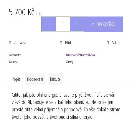
5 700 Kč
/ ks
Měrná
DO KOŠÍKU
cena:
Zeptat se
Hlídat
Sdílet
Kategorie
:
Drátované stromy života
Záruka
:
2 roky
Popis
Hodnocení
Diskuze
Cítíte, jak jste plní energie, únava je pryč. Životní síla se vám
vlévá do žil, radujete se z každého okamžiku. Nebo se jen
prostě cítíte velmi příjemně a pohodově. To vše dokáže strom
života, jeho posvátná život budící silná energie.