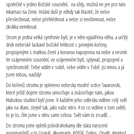
společně v jedno Božské souznění, na vždy, možná ne jen pro tuto
inkarnaci na Zemi.
Volání duší je někdy tak hlasité, že nelze
přeslechnout, nelze přehlédnout a nelze si nevšimnout, nelze
zkrátka nemilovat.
Strom je jedna velká symfonie bytí, je v něm vyjádřena něha, a určitý
druh nebeské laskavé božské lehkosti s pevnými kořeny,
propojenými s matkou Zemí a korunou napojenou na nebe a vesmír.
Ve vzájemném souznění, ve vzájemném bytí, splynutí, propojení a
synchronicitě. Tebe vidím v sobě, sebe vidím v Tobě. Jsi mnou a já
jsem tebou, navždy!
Do kořenů stromu je vpleteno nebesky modré srdce Swarovski,
které ještě dojem stromu umocňuje a znázorňuje nám, jakou
hlubokou studnicí bytí jsme. V každém jeho odlesku vidíme celý svět
jako na dlani, stejně tak, jako naše nitro. A to co vidíme v tom světě,
to je to, čím jsme v nitru sami sebou. Svět nám to zrcadlí….
Do stromu jsme vpletli polodrahokamy dle data narození
novomanželů a to Granát, Akvamarín, Křišťál, Tyrkys, Opalit, Ametyst,