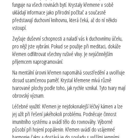
funguje na všech rovinách bytí. Krystaly křemene v sobě
ukládají informace jako přírodní počítač a současně
představují duchovní knihovnu, která čeká, až do ní někdo
vstoupí.
Zvyšuje duševní schopnosti a naladí vás k duchovnímu účelu,
pro nějž jste vybráni. Pokud se použije při meditaci, dokáže
křemen odfiltrovat všechny rušivé vlivy. Je nejúčinnějším
příjemcem naprogramování.
Na mentální úrovni křemen napomáhá soustředění a uvolňuje
dosud uzamčenou paměť. Krystal křemene mívá různě
tvarované plochy podle toho, jak rychle vznikal. Tyto tvary mají
obrovský význam.
Léčebné využití: Křemen je nejdokonalejší léčivý kámen a lze
jej užít při řešení jakéhokoli problému. Podněcuje činnost
imunitního systému a uvádí tělo do rovnováhy. Výborně
působí při hojení popálenin. Křemen uvádí do vzájemné
harmonie čakry a dostává je do souladu s vyššími jemnými