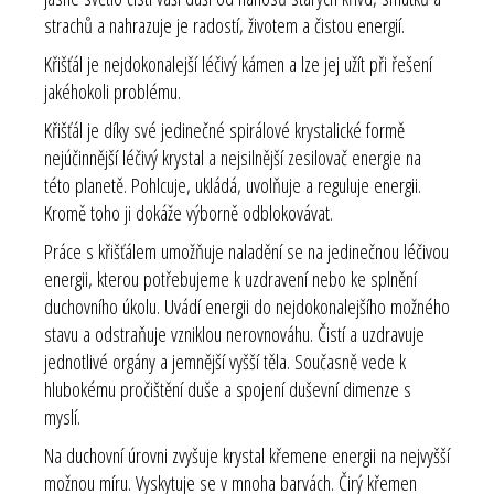
strachů a nahrazuje je radostí, životem a čistou energií.
Křišťál je nejdokonalejší léčivý kámen a lze jej užít při řešení
jakéhokoli problému.
Křišťál je díky své jedinečné spirálové krystalické formě
nejúčinnější léčivý krystal a nejsilnější zesilovač energie na
této planetě. Pohlcuje, ukládá, uvolňuje a reguluje energii.
Kromě toho ji dokáže výborně odblokovávat.
Práce s křišťálem umožňuje naladění se na jedinečnou léčivou
energii, kterou potřebujeme k uzdravení nebo ke splnění
duchovního úkolu. Uvádí energii do nejdokonalejšího možného
stavu a odstraňuje vzniklou nerovnováhu. Čistí a uzdravuje
jednotlivé orgány a jemnější vyšší těla. Současně vede k
hlubokému pročištění duše a spojení duševní dimenze s
myslí.
Na duchovní úrovni zvyšuje krystal křemene energii na nejvyšší
možnou míru. Vyskytuje se v mnoha barvách. Čirý křemen