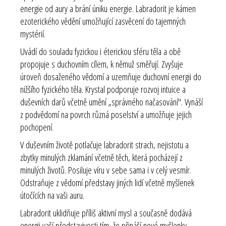
energie od aury a brání úniku energie. Labradorit je kámen
ezoterického vědění umožňující zasvěcení do tajemných
mystérií.
Uvádí do souladu fyzickou i éterickou sféru těla a obě
propojuje s duchovním cílem, k němuž směřují. Zvyšuje
úroveň dosaženého vědomí a uzemňuje duchovní energii do
nižšího fyzického těla. Krystal podporuje rozvoj intuice a
duševních darů včetně umění „správného načasování". Vynáší
z podvědomí na povrch různá poselství a umožňuje jejich
pochopení.
V duševním životě potlačuje labradorit strach, nejistotu a
zbytky minulých zklamání včetně těch, která pocházejí z
minulých životů. Posiluje víru v sebe sama i v celý vesmír.
Odstraňuje z vědomí představy jiných lidí včetně myšlenek
útočících na vaši auru.
Labradorit uklidňuje příliš aktivní mysl a současně dodává
energii vaší představivosti tím, že přináší nové myšlenky.