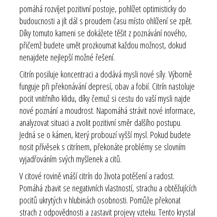
pomáhá rozvíjet pozitivní postoje, pohlížet optimisticky do
budoucnosti a jít dál s proudem času místo ohlížení se zpět.
Díky tomuto kameni se dokážete těšit z poznávání nového,
přičemž budete umět prozkoumat každou možnost, dokud
nenajdete nejlepší možné řešení.
Citrín posiluje koncentraci a dodává mysli nové síly. Výborně
funguje při překonávání depresí, obav a fobií. Citrín nastoluje
pocit vnitřního klidu, díky čemuž si cestu do vaší mysli najde
nové poznání a moudrost. Napomáhá strávit nové informace,
analyzovat situaci a zvolit pozitivní směr dalšího postupu.
Jedná se o kámen, který probouzí vyšší mysl. Pokud budete
nosit přívěsek s citrínem, překonáte problémy se slovním
vyjadřováním svých myšlenek a citů.
V citové rovině vnáší citrín do života potěšení a radost.
Pomáhá zbavit se negativních vlastností, strachu a obtěžujících
pocitů ukrytých v hlubinách osobnosti. Pomůže překonat
strach z odpovědnosti a zastavit projevy vzteku. Tento krystal