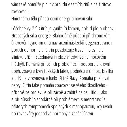
vám také pomůže plout v proudu vlastních citů a najít citovou
rovnováhu.
Hmotnému tělu přináší citrín energii a novou sílu.
Léčebné využití:
Citrín je vynikající kámen, pokud jde o obnovu
ztracených sil a energie. Blahodárně působí při chronickém
únavovém syndromu a navracení následků degenerativních
poruch do normálu. Citrín povzbuzuje trávení, slezinu a
slinivku břišní. Zažehnává infekce v ledvinách a močovém
měchýři. Pomáhá při očních problémech, podporuje krevní
oběh, zbavuje krev toxických látek, podněcuje činnost brzlíku
a udržuje v rovnováze funkci štítné žlázy. Pomáhá posilovat
nervy. Citrín také pomáhá zbavovat se všeho škodlivého -
příznivě se projevuje při zácpě a zabírá na celulitidu. Jako
elixír působí blahodárně při problémech s menstruací a
některých symptomech spojených s menopauzou, kdy uvádí
do rovnováhy jednotlivé hormony a zahání únavu.