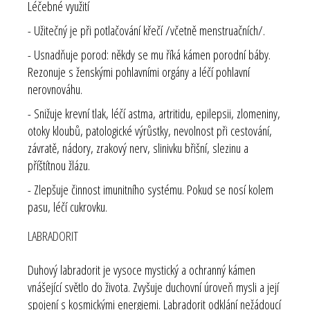
Léčebné využití
- Užitečný je při potlačování křečí /včetně menstruačních/.
- Usnadňuje porod: někdy se mu říká kámen porodní báby.
Rezonuje s ženskými pohlavními orgány a léčí pohlavní
nerovnováhu.
- Snižuje krevní tlak, léčí astma, artritidu, epilepsii, zlomeniny,
otoky kloubů, patologické výrůstky, nevolnost při cestování,
závratě, nádory, zrakový nerv, slinivku břišní, slezinu a
příštítnou žlázu.
- Zlepšuje činnost imunitního systému. Pokud se nosí kolem
pasu, léčí cukrovku.
LABRADORIT
Duhový labradorit je vysoce mystický a ochranný kámen
vnášející světlo do života. Zvyšuje duchovní úroveň mysli a její
spojení s kosmickými energiemi. Labradorit odklání nežádoucí