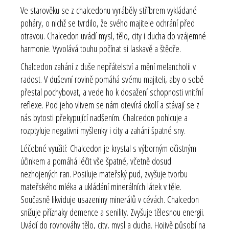
Ve starověku se z chalcedonu vyráběly stříbrem vykládané
poháry, o nichž se tvrdilo, že svého majitele ochrání před
otravou. Chalcedon uvádí mysl, tělo, city i ducha do vzájemné
harmonie. Vyvolává touhu počínat si laskavě a štědře.
Chalcedon zahání z duše nepřátelství a mění melancholii v
radost. V duševní rovině pomáhá svému majiteli, aby o sobě
přestal pochybovat, a vede ho k dosažení schopnosti vnitřní
reflexe. Pod jeho vlivem se nám otevírá okolí a stávají se z
nás bytosti překypující nadšením. Chalcedon pohlcuje a
rozptyluje negativní myšlenky i city a zahání špatné sny.
Léčebné využití
:
Chalcedon je krystal s výborným očistným
účinkem a pomáhá léčit vše špatné, včetně dosud
nezhojených ran. Posiluje mateřský pud, zvyšuje tvorbu
mateřského mléka a ukládání minerálních látek v těle.
Současně likviduje usazeniny minerálů v cévách. Chalcedon
snižuje příznaky demence a senility. Zvyšuje tělesnou energii.
Uvádí do rovnováhy tělo, city, mysl a ducha. Hojivě působí na