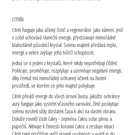
CITRÍN
Citrín funguje jako účinný čistič a regenerátor. Jako kámen, jenž
v sobě uchovává sluneční energii, představuje mimořádně
blahodárně působící krystal. Svému majiteli předává teplo,
energii a velice zvyšuje jeho tvůrčí schopnosti.
Jedná se o jeden z krystalů, které nikdy nepotřebují čištění.
Pohlcuje, proměňuje, rozptyluje a uzemňuje negativní energii,
díky čemuž má mimořádný ochranný účinek na životní
prostředí, ve kterém se jeho majitel pohybuje.
Citrín přináší energii do všech úrovní života. Jakožto ochránce
aury funguje jako systém včasného varování, čímž poskytuje
svému nositeli vždy dostatek času k akci na vlastní obranu.
Dokáže rovněž čistit čakry - zejména čakru solar plexu a
pupeční. Aktivuje k činnosti korunní čakru a zesiluje intuici.
Citrín také pročišťuje vyšší úrovně osobnosti a uvádí je do