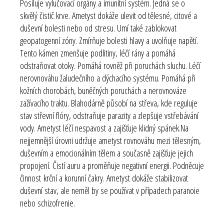
Posiluje vylučovací orgány a imunitní systém. Jedná se o
skvělý čistič krve. Ametyst dokáže ulevit od tělesné, citové a
duševní bolesti nebo od stresu. Umí také zablokovat
geopatogenní zóny. Zmírňuje bolesti hlavy a uvolňuje napětí.
Tento kámen zmenšuje podlitiny, léčí rány a pomáhá
odstraňovat otoky. Pomáhá rovněž při poruchách sluchu. Léčí
nerovnováhu žaludečního a dýchacího systému. Pomáhá při
kožních chorobách, buněčných poruchách a nerovnováze
zažívacího traktu. Blahodárně působí na střeva, kde reguluje
stav střevní flóry, odstraňuje parazity a zlepšuje vstřebávání
vody. Ametyst léčí nespavost a zajišťuje klidný spánek.Na
nejjemnější úrovni udržuje ametyst rovnováhu mezi tělesným,
duševním a emocionálním tělem a současně zajišťuje jejich
propojení. Čistí auru a proměňuje negativní energii. Podněcuje
činnost
krční a korunní čakry
. Ametyst dokáže stabilizovat
duševní stav, ale neměl by se používat v případech paranoie
nebo schizofrenie.