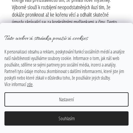
Výborně slouží k rozbíjení neopodstatněných iluzí tím, že
dokáže proniknout až ke kořenu věcí a odhalit skutečné
úmysly skrývající se za konkrétními myšlenkami a činy. Tento
kámen vyvolává potlačované vzpomínky na minulost.
Tato webová stránka používá cookies
Labradorit je užitečným průvodcem v době změn; je to
kámen, jenž přináší sílu a vytrvalost. Jakožto kámen proměny
K personalizaci obsahu a reklam, poskytování funkcí sociálních médií a analýze
připravuje tělo a duši na další růst.
naší návštěvnosti využíváme soubory cookie. Informace o tom, jak náš web
Léčebné využití:
Labradorit léčí poruchy očí a mozku, přináší
používáte, sdílíme se svými partnery pro sociální média, inzerci a analýzy.
Partneři tyto údaje mohou zkombinovat s dalšími informacemi, které jste jim
úlevu od stresu a reguluje metabolizmus. Uzdravuje
poskytli nebo které získali v důsledku toho, že používáte jejich služby.
nachlazení, dnu a revmatizmus. Upravuje rovnováhu hormonů
Více informací
zde
.
a ulevuje od menstruačního napětí. Snižuje krevní tlak.
Labradorit lze použít při radionickém léčení a hledání příčin
Nastavení
nerovnováhy.
Souhlasím
HEMATIIT