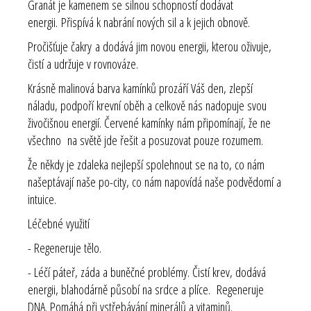
Granát je kamenem se silnou schopností dodávat
energii. Přispívá k nabrání nových sil a k jejich obnově.
Pročišťuje čakry a dodává jim novou energii, kterou oživuje,
čistí a udržuje v rovnováze.
Krásně malinová barva kamínků prozáří Váš den, zlepší
náladu, podpoří krevní oběh a celkově nás nadopuje svou
živočišnou energií. Červené kamínky nám připomínají, že ne
všechno na světě jde řešit a posuzovat pouze rozumem.
Že někdy je zdaleka nejlepší spolehnout se na to, co nám
našeptávají naše po-city, co nám napovídá naše podvědomí a
intuice.
Léčebné využití
- Regeneruje tělo.
- Léčí páteř, záda a buněčné problémy. Čistí krev, dodává
energii, blahodárně působí na srdce a plíce. Regeneruje
DNA. Pomáhá při vstřebávání minerálů a vitaminů.