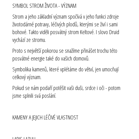
SYMBOL STROM ŽIVOTA - VÝZNAM
Strom a jeho základní význam spočívá v jeho funkci zdroje
životodárné potravy, léčivých plodů, kterými se živí i sami
bohové. Takto viděli posvátný strom Keltové. I slovo Druid
vychází ze stromu.
Proto s největší pokorou se snažíme přinášet trochu této
posvátné energie také do vašich domovů.
Symbolika kamenů, které vplétáme do větví, jen umocňují
celkový význam.
Pokud se nám podaří potěšit vaši duši, srdce i oči - potom
jsme splnili svá poslání.
KAMENY A JEJICH LÉČIVÉ VLASTNOST
LAPIS LAZULI