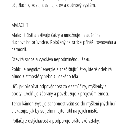
oči, žlučník, kosti, slezinu, krev a oběhový systém.
MALACHIT
Malachit čistí a aktivuje čakry a umožňuje naladění na
duchovního průvodce. Položený na srdce přináší rovnováhu a
harmonii.
Otevírá srdce a vyvolává nepodmíněnou lásku.
Pohlcuje negativní energie a znečišťující látky, které odebírá
přímo z atmosféry nebo z lidského těla.
Učí, jak přebírat odpovědnost za vlastní činy, myšlenky a
pocity. Uvolňuje zábrany a povzbuzuje k projevům emocí.
Tento kámen zvyšuje schopnost vcítit se do myšlení jiných lidí
a ukazuje, jak by se jeho majitel cítil na jejich místě.
Potlačuje ostýchavost a podporuje přátelské vztahy.