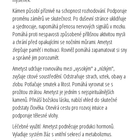
Kámen působí příznivě na schopnost rozhodování. Podporuje
proměnu záměrů ve skutečnost. Po duševní stránce uklidňuje
a sjednocuje, napomáhá přenosu nervových signálů v mozku.
Pomáhá proti nespavosti způsobené přílišnou aktivitou mysli
a chrání před opakujícími se nočními můrami. Ametyst
zlepšuje paměť i motivaci. Rovněž pomáhá zapamatovat si sny
a správně jim porozumět.
Ametyst udržuje rovnováhu mezi „vysokým" a „nízkým",
zvyšuje citové soustředění. Odstraňuje strach, vztek, obavy a
zlobu. Potlačuje smutek a lítost. Pomáhá vyrovnat se s
prožitou ztrátou. Ametyst je jedním s nejspirituálnějších
kamenů. Přináší božskou lásku, nabízí vhled do skutečné
podstaty člověka. Otevírá cestu pro rozvoj intuice a
podporuje tělesné vlohy.
Léčebné využití: Ametyst podněcuje produkci hormonů.
Vylaďuje systém žláz s vnitřní sekrecí a metabolizmus.