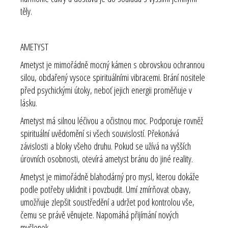
těly.
AMETYST
Ametyst je mimořádně mocný kámen s obrovskou ochrannou
silou, obdařený vysoce spirituálními vibracemi. Brání nositele
před psychickými útoky, neboť jejich energii proměňuje v
lásku.
Ametyst má silnou léčivou a očistnou moc. Podporuje rovněž
spirituální uvědomění si všech souvislostí. Překonává
závislosti a bloky všeho druhu. Pokud se užívá na vyšších
úrovních osobnosti, otevírá ametyst bránu do jiné reality.
Ametyst je mimořádně blahodárný pro mysl, kterou dokáže
podle potřeby uklidnit i povzbudit. Umí zmírňovat obavy,
umožňuje zlepšit soustředění a udržet pod kontrolou vše,
čemu se právě věnujete. Napomáhá přijímání nových
myšlenek.