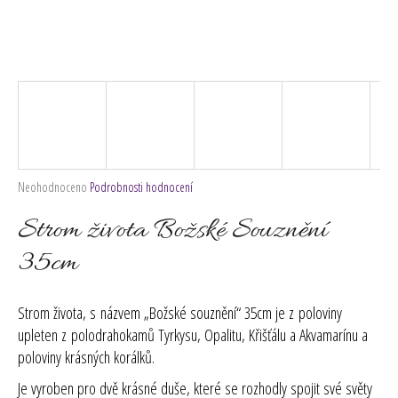
č
u
j
e
m
e
Průměrné
Neohodnoceno
Podrobnosti hodnocení
hodnocení
produktu
Strom života Božské Souznění
je
0,0
35cm
z
5
hvězdiček.
Strom života, s názvem „Božské souznění“ 35cm je z
poloviny
upleten z polodrahokamů
Tyrkysu, Opalitu, Křišťálu a Akvamarínu a
poloviny krásných korálků.
Je vyroben pro dvě krásné duše, které se rozhodly spojit své světy