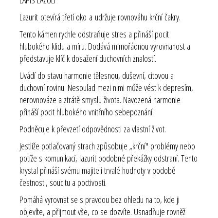
Lazurit otevírá třetí oko a udržuje rovnováhu krční čakry.
Tento kámen rychle odstraňuje stres a přináší pocit
hlubokého klidu a míru. Dodává mimořádnou vyrovnanost a
představuje klíč k dosažení duchovních znalostí.
Uvádí do stavu harmonie tělesnou, duševní, citovou a
duchovní rovinu. Nesoulad mezi nimi může vést k depresím,
nerovnováze a ztrátě smyslu života. Navozená harmonie
přináší pocit hlubokého vnitřního sebepoznání.
Podněcuje k převzetí odpovědnosti za vlastní život.
Jestliže potlačovaný strach způsobuje „krční" problémy nebo
potíže s komunikací, lazurit podobné překážky odstraní. Tento
krystal přináší svému majiteli trvalé hodnoty v podobě
čestnosti, soucitu a poctivosti.
Pomáhá vyrovnat se s pravdou bez ohledu na to, kde ji
objevíte, a přijmout vše, co se dozvíte. Usnadňuje rovněž