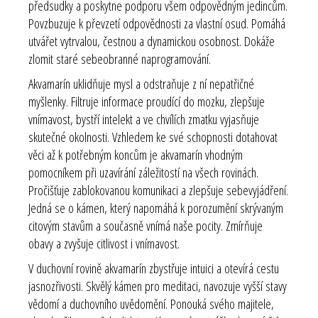
předsudky a poskytne podporu všem odpovědným jedincům.
Povzbuzuje k převzetí odpovědnosti za vlastní osud. Pomáhá
utvářet vytrvalou, čestnou a dynamickou osobnost. Dokáže
zlomit staré sebeobranné naprogramování.
Akvamarín uklidňuje mysl a odstraňuje z ní nepatřičné
myšlenky. Filtruje informace proudící do mozku, zlepšuje
vnímavost, bystří intelekt a ve chvílích zmatku vyjasňuje
skutečné okolnosti. Vzhledem ke své schopnosti dotahovat
věci až k potřebným koncům je akvamarín vhodným
pomocníkem při uzavírání záležitostí na všech rovinách.
Pročišťuje zablokovanou komunikaci a zlepšuje sebevyjádření.
Jedná se o kámen, který napomáhá k porozumění skrývaným
citovým stavům a současně vnímá naše pocity. Zmírňuje
obavy a zvyšuje citlivost i vnímavost.
V duchovní rovině akvamarín zbystřuje intuici a otevírá cestu
jasnozřivosti. Skvělý kámen pro meditaci, navozuje vyšší stavy
vědomí a duchovního uvědomění. Ponouká svého majitele,