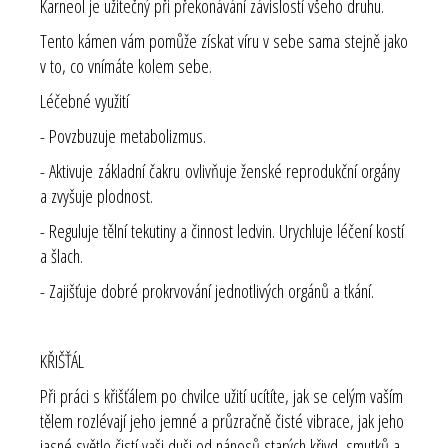
Karneol je užitečný při překonávání závislostí všeho druhu.
Tento kámen vám pomůže získat víru v sebe sama stejně jako
v to, co vnímáte kolem sebe.
Léčebné využití
- Povzbuzuje metabolizmus.
- Aktivuje základní čakru ovlivňuje ženské reprodukční orgány
a zvyšuje plodnost.
- Reguluje tělní tekutiny a činnost ledvin. Urychluje léčení kostí
a šlach.
- Zajišťuje dobré prokrvování jednotlivých orgánů a tkání.
KŘIŠŤÁL
Při práci s křišťálem po chvilce užití ucítíte, jak se celým vaším
tělem rozlévají jeho jemné a průzračně čisté vibrace, jak jeho
jasné světlo čistí vaši duši od nánosů starých křivd, smutků a