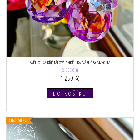
SVĚTLOHRA KŘIŠŤÁLOVÁ ANDĚLSKÁ NÁRUČ 5CM/50CM
Skladem
1 250 Kč
DO KOŠÍKU
Z NAŠÍ DÍLNY