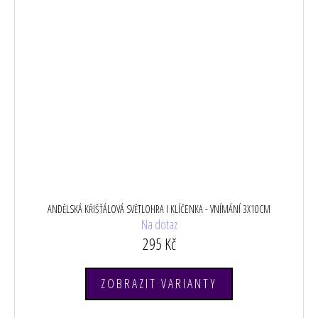
ANDĚLSKÁ KŘIŠŤÁLOVÁ SVĚTLOHRA I KLÍČENKA - VNÍMÁNÍ 3X10CM
Na dotaz
295 Kč