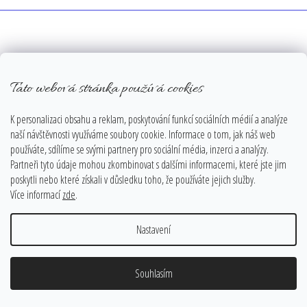
v
l
á
Z
d
á
a
Odebírat newsletter
c
p
Tato webová stránka používá cookies
í
Nezmeškejte žádné novinky či slevy!
a
p
t
K personalizaci obsahu a reklam, poskytování funkcí sociálních médií a analýze
E-mail
r
í
naší návštěvnosti využíváme soubory cookie. Informace o tom, jak náš web
v
používáte, sdílíme se svými partnery pro sociální média, inzerci a analýzy.
Vložením e-mailu souhlasíte s
podmínkami ochrany osobních údajů
k
Partneři tyto údaje mohou zkombinovat s dalšími informacemi, které jste jim
y
poskytli nebo které získali v důsledku toho, že používáte jejich služby.
v
PŘIHLÁSIT SE
Více informací
zde
.
ý
p
Nastavení
i
s
u
Vše o nákupu
Souhlasím
Prodejní Ateliér - odběrné místo