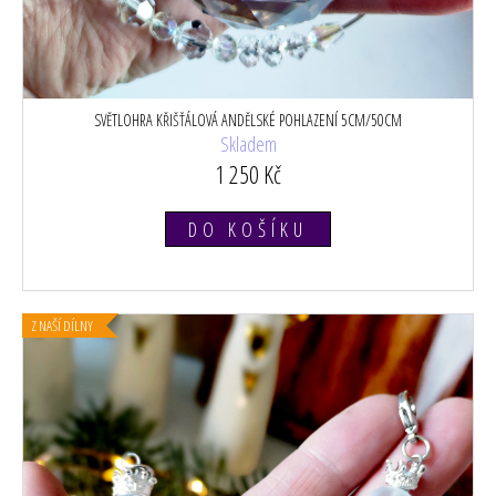
SVĚTLOHRA KŘIŠŤÁLOVÁ ANDĚLSKÉ POHLAZENÍ 5CM/50CM
Skladem
1 250 Kč
DO KOŠÍKU
Z NAŠÍ DÍLNY