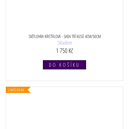
SVĚTLOHRA KŘIŠŤÁLOVÁ - SADA TŘÍ KUSŮ 4CM/50CM
Skladem
1 750 Kč
DO KOŠÍKU
Z NAŠÍ DÍLNY