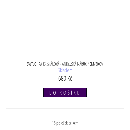
SVĚTLOHRA KŘIŠŤÁLOVÁ - ANDĚLSKÁ NÁRUČ 4CM/50CM
Skladem
680 Kč
DO KOŠÍKU
16
položek celkem
O