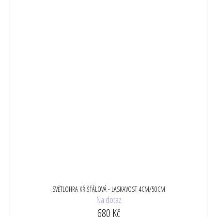
SVĚTLOHRA KŘIŠŤÁLOVÁ - LASKAVOST 4CM/50CM
Na dotaz
680 Kč