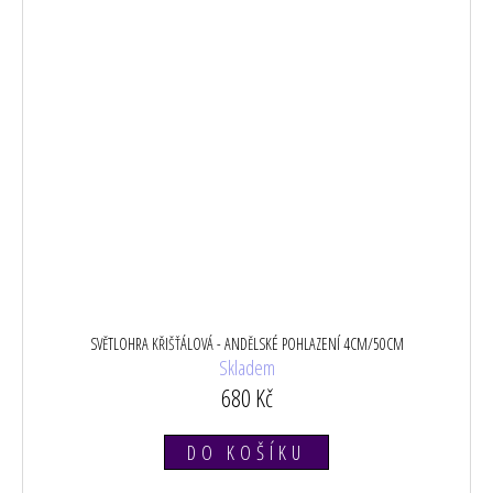
SVĚTLOHRA KŘIŠŤÁLOVÁ - ANDĚLSKÉ POHLAZENÍ 4CM/50CM
Skladem
680 Kč
DO KOŠÍKU