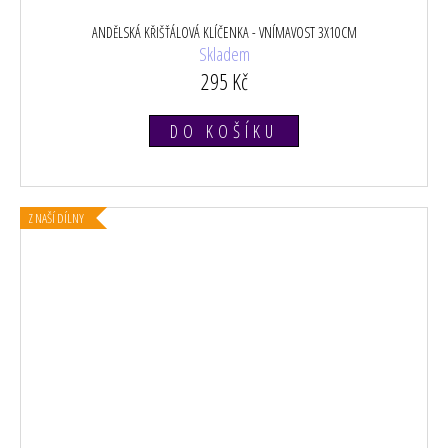
ANDĚLSKÁ KŘIŠŤÁLOVÁ KLÍČENKA - VNÍMAVOST 3X10CM
Skladem
295 Kč
DO KOŠÍKU
Z NAŠÍ DÍLNY