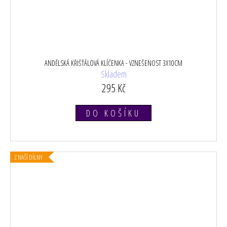
ANDĚLSKÁ KŘIŠŤÁLOVÁ KLÍČENKA - VZNEŠENOST 3X10CM
Skladem
295 Kč
DO KOŠÍKU
Z NAŠÍ DÍLNY