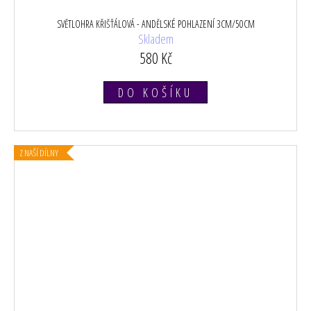
SVĚTLOHRA KŘIŠŤÁLOVÁ - ANDĚLSKÉ POHLAZENÍ 3CM/50CM
Skladem
580 Kč
DO KOŠÍKU
Z NAŠÍ DÍLNY