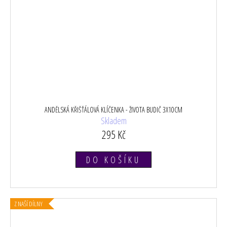
ANDĚLSKÁ KŘIŠŤÁLOVÁ KLÍČENKA - ŽIVOTA BUDIČ 3X10CM
Skladem
295 Kč
DO KOŠÍKU
Z NAŠÍ DÍLNY