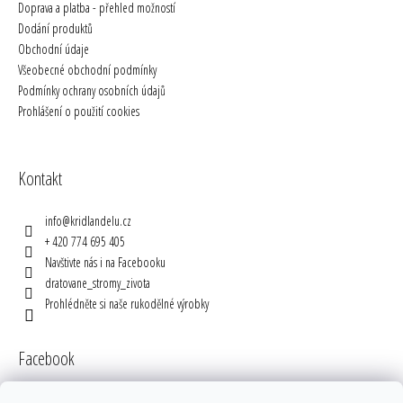
Doprava a platba - přehled možností
Dodání produktů
Obchodní údaje
Všeobecné obchodní podmínky
Podmínky ochrany osobních údajů
Prohlášení o použití cookies
Kontakt
info
@
kridlandelu.cz
+ 420 774 695 405
Navštivte nás i na Facebooku
dratovane_stromy_zivota
Prohlédněte si naše rukodělné výrobky
Facebook