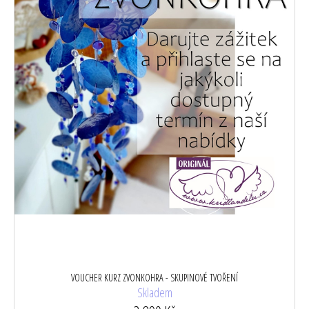
u
k
t
ů
VOUCHER KURZ ZVONKOHRA - SKUPINOVÉ TVOŘENÍ
Skladem