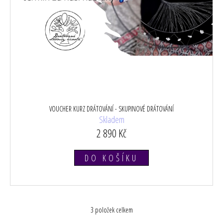
VOUCHER KURZ DRÁTOVÁNÍ - SKUPINOVÉ DRÁTOVÁNÍ
Skladem
2 890 Kč
DO KOŠÍKU
3
položek celkem
O