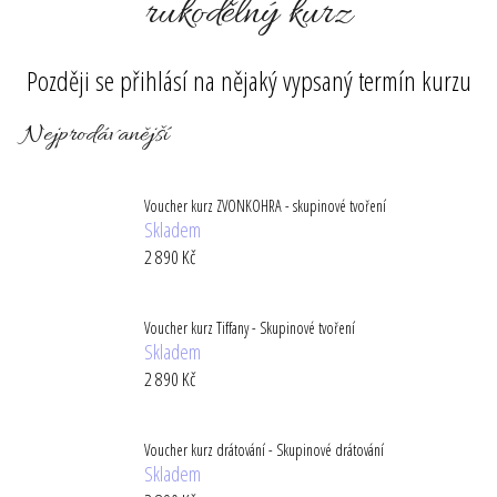
rukodělný kurz
a
j
Později se přihlásí na nějaký vypsaný termín kurzu
í
t
Nejprodávanější
?
Voucher kurz ZVONKOHRA - skupinové tvoření
Skladem
2 890 Kč
HLEDAT
Voucher kurz Tiffany - Skupinové tvoření
Skladem
D
o
2 890 Kč
p
o
r
Voucher kurz drátování - Skupinové drátování
Skladem
u