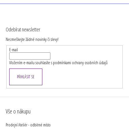
v
l
á
Z
d
á
a
Odebírat newsletter
c
p
í
Nezmeškejte žádné novinky či slevy!
a
p
t
E-mail
r
í
v
Vložením e-mailu souhlasíte s
podmínkami ochrany osobních údajů
k
y
v
PŘIHLÁSIT SE
ý
p
i
s
u
Vše o nákupu
Prodejní Ateliér - odběrné místo