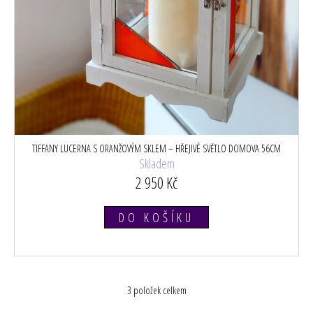
TIFFANY LUCERNA S ORANŽOVÝM SKLEM – HŘEJIVÉ SVĚTLO DOMOVA 56CM
Skladem
2 950 Kč
DO KOŠÍKU
3
položek celkem
O
v