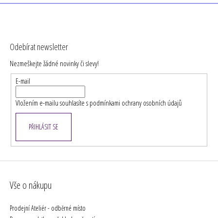
l
á
Z
d
á
a
Odebírat newsletter
c
p
í
Nezmeškejte žádné novinky či slevy!
a
p
t
E-mail
r
í
v
Vložením e-mailu souhlasíte s
podmínkami ochrany osobních údajů
k
y
v
PŘIHLÁSIT SE
ý
p
i
s
u
Vše o nákupu
Prodejní Ateliér - odběrné místo