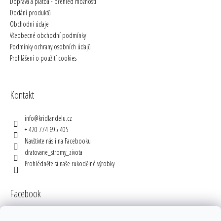
Doprava a platba - přehled možností
Dodání produktů
Obchodní údaje
Všeobecné obchodní podmínky
Podmínky ochrany osobních údajů
Prohlášení o použití cookies
Kontakt
info
@
kridlandelu.cz
+ 420 774 695 405
Navštivte nás i na Facebooku
dratovane_stromy_zivota
Prohlédněte si naše rukodělné výrobky
Facebook