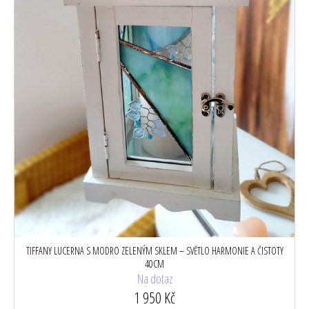
k
t
ů
TIFFANY LUCERNA S MODRO ZELENÝM SKLEM – SVĚTLO HARMONIE A ČISTOTY
40CM
Na dotaz
1 950 Kč