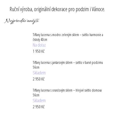
a
Ruční výroba, originální dekorace pro podzim i Vánoce.
j
í
Nejprodávanější
t
?
Tiffany lucerna s modro zeleným sklem – světlo harmonie a
čistoty 40cm
Na dotaz
1 950 Kč
HLEDAT
Tiffany lucerna s jantarovým sklem – světlo v barvě podzimu
56cm
Skladem
2 950 Kč
D
o
Tiffany lucerna s oranžovým sklem – hřejivé světlo domova
p
56cm
o
Skladem
r
2 950 Kč
u