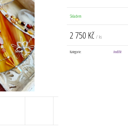
Skladem
2 750 Kč
/ ks
Měrná
cena:
Kategorie
:
Andělé