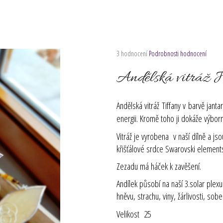
Průměrné
3 hodnocení
Podrobnosti hodnocení
hodnocení
produktu
Andělská vitráž J
je
5,0
z
Andělská vitráž Tiffany v barvě
janta
5
energii. Kromě toho ji dokáže výbor
hvězdiček.
Vitráž je vyrobena v naší dílně a j
křišťálové srdce Swarovski element
Zezadu má háček k zavěšení.
Andílek působí na naší 3.solar plexu
hněvu, strachu, viny, žárlivosti, sob
Velikost 25