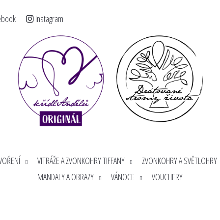
ebook
Instagram
< >
Co potřebujete najít?
HLEDAT
Doporučujeme
TVOŘENÍ
VITRÁŽE A ZVONKOHRY TIFFANY
ZVONKOHRY A SVĚTLOHRY
MANDALY A OBRAZY
VÁNOCE
VOUCHERY