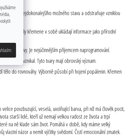
 využíváme
 energii do nejdokonalejšího možného stavu a odstraňuje vzniklou
 média,
myslí.
oskytli
 bytí. Krystaly křemene v sobě ukládají informace jako přírodní
chny rušivé vlivy. Je nejúčinnějším příjemcem naprogramování.
uhlasím
jak rychle vznikal. Tyto tvary mají obrovský význam.
ádí tělo do rovnováhy. Výborně působí při hojení popálenin. Křemen
elice povzbuzující, veselá, uvolňující barva, při níž má člověk pocit,
a starší lidé, kteří už nemají velkou radost ze života a trpí
, které na ně klade sám život. Pomáhá v době, kdy máme velký
j vlastní názor a nemít výčitky svědomí. Čistí emocionální zmatek.