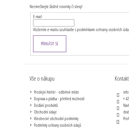
p
Nezmeškejte žádné novinky či slevy!
a
t
E-mail
í
Vložením e-mailu souhlasíte s
podmínkami ochrany osobních úda
PŘIHLÁSIT SE
Vše o nákupu
Kontakt
Prodejní Ateliér - odběrné místo
info
Doprava a platba - přehled možností
+ 4
Dodání produktů
Navš
Obchodní údaje
drat
Všeobecné obchodní podmínky
Proh
Podmínky ochrany osobních údajů