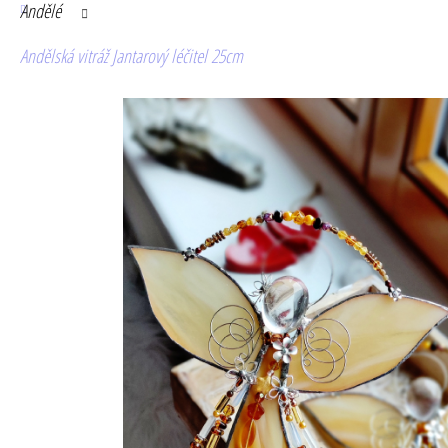
Andělé
Andělská vitráž Jantarový léčitel 25cm