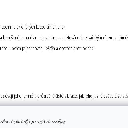
 technika skleněných katedrálních oken.
o a broušeného na diamantové brusce, letováno šperkařským cínem s příměs
ráce. Povrch je patinován, leštěn a ošetřen proti oxidaci.
m rozlévají jeho jemné a průzračně čisté vibrace, jak jeho jasné světlo čistí 
koli problému.
ebová stránka používá cookies
léčivý krystal a nejsilnější zesilovač energie na této planetě. Pohlcuje, uklá