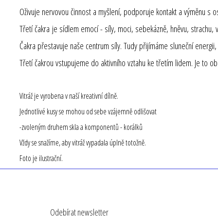
Oživuje nervovou činnost a myšlení, podporuje kontakt a výměnu s os
Třetí čakra je sídlem emocí - síly, moci, sebekázně, hněvu, strachu, vi
Čakra přestavuje naše centrum síly. Tudy přijímáme sluneční energii, k
Třetí čakrou vstupujeme do aktivního vztahu ke třetím lidem. Je to ob
Vitráž je vyrobena v naší kreativní dílně.
Jednotlivé kusy se mohou od sebe vzájemně odlišovat
-zvoleným druhem skla a komponentů - korálků
Vždy se snažíme, aby vitráž vypadala úplně totožně.
Foto je ilustrační.
Z
á
Odebírat newsletter