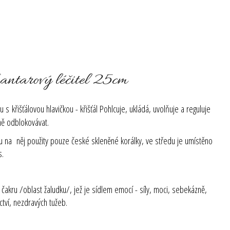
antarový léčitel 25cm
ru s
křišťálovou hlavičkou - k
řišťál Pohlcuje, ukládá, uvolňuje a reguluje
ně odblokovávat.
sou na něj použity pouze české skleněné korálky, ve středu je umístěno
s.
 čakru /oblast žaludku/, jež je sídlem emocí - síly, moci, sebekázně,
ectví, nezdravých tužeb.