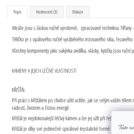
Popis
Hodnocení (3)
Diskuze
Vitráže jsou s láskou ručně vyrobené, zpracované technikou Tiffany -
Tělíčko je z opálového ručně vyráběného irizovaného skla, řezanéh
Všechny komponenty jako sukýnka andílka, vlásky, kytičky jsou ruční p
KAMENY A JEJICH LÉČIVÉ VLASTNOSTI
KŘIŠŤÁL
Při práci s křišťálem po chvilce užití ucítíte, jak se celým vaším těle
radostí, životem a čistou energií.
Křišťál je nejdokonalejší léčivý kámen a lze jej užít při řešení jakého
Tato w
Křišťál je díky své jedinečné spirálové krystalické formě nejúčinnější 