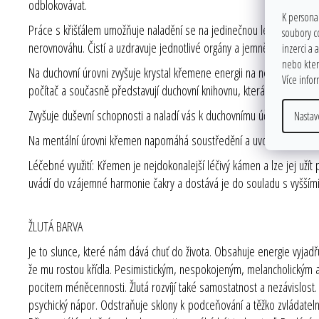
odblokovávat.
K personal
Práce s křišťálem umožňuje naladění se na jedinečnou léčivou energ
soubory c
nerovnováhu. Čistí a uzdravuje jednotlivé orgány a jemnější vyšší tě
inzerci a 
nebo které
Na duchovní úrovni zvyšuje krystal křemene energii na nejvyšší možno
Více info
počítač a současně představují duchovní knihovnu, která čeká, až do 
Zvyšuje duševní schopnosti a naladí vás k duchovnímu účelu, pro nějž
Nastav
Na mentální úrovni křemen napomáhá soustředění a uvolňuje dosud u
Léčebné využití: Křemen je nejdokonalejší léčivý kámen a lze jej uží
uvádí do vzájemné harmonie čakry a dostává je do souladu s vyššími
ŽLUTÁ BARVA
Je to slunce, které nám dává chuť do života. Obsahuje energie vyjadřuj
že mu rostou křídla. Pesimistickým, nespokojeným, melancholickým a za
pocitem méněcennosti. Žlutá rozvíjí také samostatnost a nezávislost.
psychický nápor. Odstraňuje sklony k podceňování a těžko zvládatelno