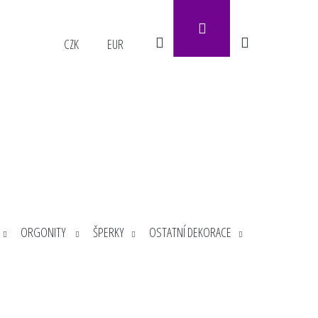
Přihlášení
Hledat
Nákupní
CZK
EUR
košík
ORGONITY
ŠPERKY
OSTATNÍ DEKORACE