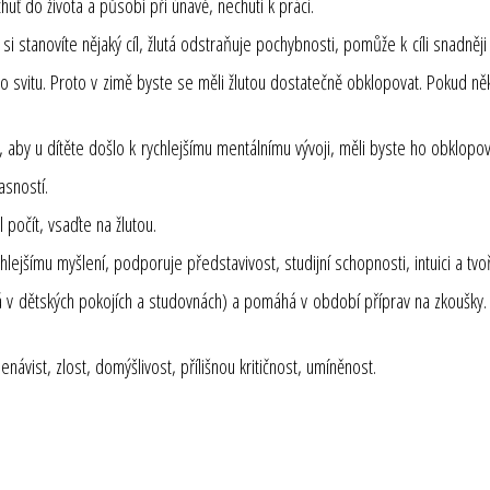
ť do života a působí při únavě, nechuti k práci.
stanovíte nějaký cíl, žlutá odstraňuje pochybnosti, pomůže k cíli snadněji d
ho svitu. Proto v zimě byste se měli žlutou dostatečně obklopovat. Pokud
, aby u dítěte došlo k rychlejšímu mentálnímu vývoji, měli byste ho obklopov
asností.
 počít, vsaďte na žlutou.
ejšímu myšlení, podporuje představivost, studijní schopnosti, intuici a tvoř
 v dětských pokojích a studovnách) a pomáhá v období příprav na zkoušky. 
nenávist, zlost, domýšlivost, přílišnou kritičnost, umíněnost.