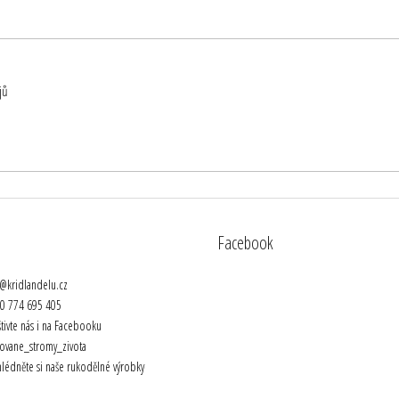
jů
Facebook
@
kridlandelu.cz
20 774 695 405
tivte nás i na Facebooku
ovane_stromy_zivota
lédněte si naše rukodělné výrobky