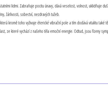
tatními lidmi. Zabraňuje pocitu únavy, dává veselost, volnost, uklidňuje 
ny, žárlivosti, sobectví, nezdravých tužeb.
terá kromě toho vyživuje éterické vibrační pole a tím dodává vitalitu také t
last, ze které vychází z našeho těla emoční energie. Odtud, jsou řízeny symp