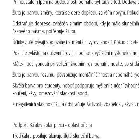
Při neustálém lpění na budoucnosti pomáhá být tady a teď. Dodává chu
Žlutá je barvou změny, která se dere dopředu za vším novým. Pokud si 
Odstraňuje deprese, zvláště v zimním období, kdy je málo sluneční
časového pásma, potřebuje žlutou.
Účinky žluté bývají spojovány i s mentální vyrovnaností. Pokud chcete
Posiluje zvláště na duševní úrovni. Hodí se k vyčištění myšlenek a nej
Máte-li pochybnosti při velkém životním rozhodnutí a nevíte, co si dál
Žlutá je barvou rozumu, povzbuzuje mentální činnost a napomáhá rychl
Skvělá barva pro studenty, neboť podporuje myšlení a učení (vhodná
kouření, kávy, omezování sladkostí apod.
Z negativních vlastností žlutá odstraňuje žárlivost, zbabělost, závist, 
Podpora 3.čakry solar plexu - oblast břicha
Třetí čakru posiluje aktivuje žlutá sluneční barva.