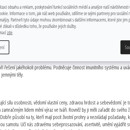
izaci obsahu a reklam, poskytování funkcí sociálních médií a analýze naší návštěvnosti
ii, kterou potřebujeme k uzdravení nebo ke splnění duchovního úkolu. Uvádí
ookie. Informace o tom, jak náš web používáte, sdílíme se svými partnery pro sociální
la. Současně vede k hlubokému pročištění duše a spojení duševní dimenze s 
analýzy. Partneři tyto údaje mohou zkombinovat s dalšími informacemi, které jste jim p
 získali v důsledku toho, že používáte jejich služby.
u míru. Vyskytuje se v mnoha barvách. Čirý křemen funguje na všech rovinách
rmací
zde
.
ní někdo vstoupí.
 jste vybráni. Pokud se použije při meditaci, dokáže křemen odfiltrovat vše
ení
So
zamčenou paměť. Krystal křemene mívá různě tvarované plochy podle toho, 
t při řešení jakéhokoli problému. Podněcuje činnost imunitního systému a uv
 jemnými těly.
ící sílu osobnosti, vědomí vlastní ceny, zdravou hrdost a sebevědomí. Je to v
mračeným lidem mění výraz ve tváři. Rovněž by ji měli zařadit do svého život
 Dobře působí na ty, kteří mají pocit životní prohry a nezvládají požadavky
u samotu. Učí nás zdravému sebeprosazování, asertivitě, umění vyjádřit svů