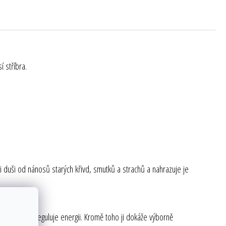
í stříbra.
vaši duši od nánosů starých křivd, smutků a strachů a nahrazuje je
dá, uvolňuje a reguluje energii. Kromě toho ji dokáže výborně