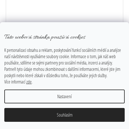
Tato webová stránka používá cookies
K personalizaci obsahu a reklam, poskytování funkcí sociálních médií a analýze
naší návštěvnosti využíváme soubory cookie. Informace o tom, jak náš web
používáte, sdílíme se svými partnery pro sociální média, inzerci a analýzy.
TIFFANY VITRÁŽ ANDĚLA – NEBESKÁ HARMONIE, RUČNĚ VYRÁBĚNÁ SKLENĚNÁ
Partneři tyto údaje mohou zkombinovat s dalšími informacemi, které jste jim
DEKORACE 37CM
Skladem
poskytli nebo které získali v důsledku toho, že používáte jejich služby.
Více informací
zde
.
3 950 Kč
Nastavení
DO KOŠÍKU
Souhlasím