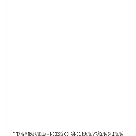
TIFFANY VITRÁŽ ANDĚLA – NEBESKÝ OCHRÁNCE, RUČNĚ VYRÁBĚNÁ SKLENĚNÁ