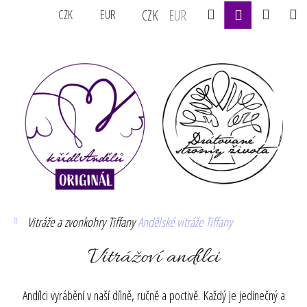
K
Přejít
Hledat
Nákupní
M
Přihlášení
CZK
EUR
CZK
EUR
na
o
obsah
Zpět
Zpět
košík
š
í
C
k
o
p
o
t
ř
e
b
u
Domů
Vitráže a zvonkohry Tiffany
Andělské vitráže Tiffany
j
e
Vitrážoví andílci
t
e
Andílci vyrábění v naší dílně, ručně a poctivě. Každý je jedinečný a
n