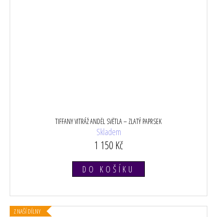
TIFFANY VITRÁŽ ANDĚL SVĚTLA – ZLATÝ PAPRSEK
Skladem
1 150 Kč
DO KOŠÍKU
Z NAŠÍ DÍLNY