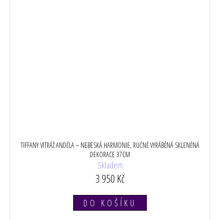
TIFFANY VITRÁŽ ANDĚLA – NEBESKÁ HARMONIE, RUČNĚ VYRÁBĚNÁ SKLENĚNÁ
DEKORACE 37CM
Skladem
3 950 Kč
DO KOŠÍKU