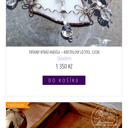
TIFFANY VITRÁŽ ANDĚLA – KŘIŠŤÁLOVÝ LÉČITEL 12CM
Skladem
1 350 Kč
DO KOŠÍKU
Z NAŠÍ DÍLNY