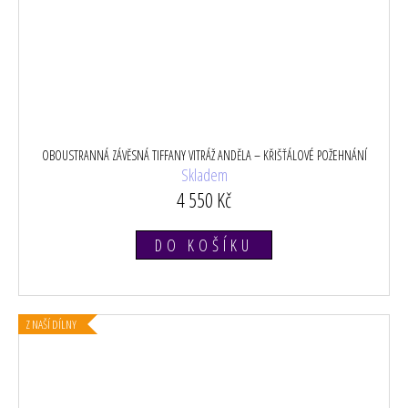
OBOUSTRANNÁ ZÁVĚSNÁ TIFFANY VITRÁŽ ANDĚLA – KŘIŠŤÁLOVÉ POŽEHNÁNÍ
Skladem
4 550 Kč
DO KOŠÍKU
Z NAŠÍ DÍLNY