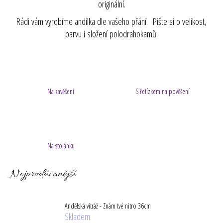
originální.
a
Rádi vám vyrobíme andílka dle vašeho přání. Pište si o velikost,
j
barvu i složení polodrahokamů.
í
t
?
Na zavěšení
S řetízkem na pověšení
HLEDAT
Na stojánku
D
o
Nejprodávanější
p
o
r
Andělská vitráž - Znám tvé nitro 36cm
u
Skladem