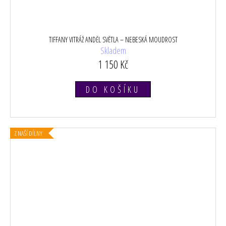
TIFFANY VITRÁŽ ANDĚL SVĚTLA – NEBESKÁ MOUDROST
Skladem
1 150 Kč
DO KOŠÍKU
Z NAŠÍ DÍLNY