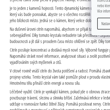
inzerci a 
nebo které
Je to jeden z kamenů hojnosti. Tento dynamický kámen učí, jak k sobě
Více info
který vás bude ponoukat, abyste se o všechno rozdělili - ale součas
jeho blízkosti místo. Jedná se o kámen, který velice dobře poslouží 
Nastav
Na duševní úrovni citrín napomáhá, abychom se přijali takoví, jací js
sebevyjádření. Díky tomuto krystalu nebudete tak přecitlivělí - zejmén
budoucnosti a jít dál s proudem času místo ohlížení se zpět. Díky
Citrín posiluje koncentraci a dodává mysli nové síly. Výborně funguje 
Napomáhá strávit nové informace, analyzovat situaci a zvolit poziti
vyjadřováním svých myšlenek a citů.
V citové rovině vnáší citrín do života potěšení a radost. Pomáhá zbav
projevy vzteku. Tento krystal vám také pomůže plout v proudu vlastníc
Hmotnému tělu přináší citrín energii a novou sílu.
Léčebné využití:
Citrín je vynikající kámen, pokud jde o obnovu ztra
povzbuzuje trávení, slezinu a slinivku břišní. Zažehnává infekce v l
udržuje v rovnováze funkci štítné žlázy. Pomáhá posilovat nervy. Citr
problémech s menstruací a některých symptomech spojených s meno