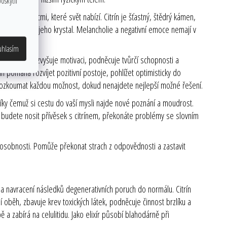
oskytli
emnými věcmi, které svět nabízí. Citrín je šťastný, štědrý kámen,
 kdo vlastní jeho krystal. Melancholie a negativní emoce nemají v
uhlasím
dividualitu, zvyšuje motivaci, podněcuje tvůrčí schopnosti a
rín pomáhá rozvíjet pozitivní postoje, pohlížet optimisticky do
prozkoumat každou možnost, dokud nenajdete nejlepší možné řešení.
, díky čemuž si cestu do vaší mysli najde nové poznání a moudrost.
ud budete nosit přívěsek s citrínem, překonáte problémy se slovním
ách osobnosti. Pomůže překonat strach z odpovědnosti a zastavit
a navracení následků degenerativních poruch do normálu. Citrín
oběh, zbavuje krev toxických látek, podněcuje činnost brzlíku a
 a zabírá na celulitidu. Jako elixír působí blahodárně při