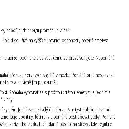
y, neboť jejich energii proměňuje v lásku.
. Pokud se užívá na vyšších úrovních osobnosti, otevírá ametyst
dění a udržet pod kontrolou vše, čemu se právě věnujete. Napomáhá
máhá přenosu nervových signálů v mozku. Pomáhá proti nespavosti
t si sny a správně jim porozumět.
ítost. Pomáhá vyrovnat se s prožitou ztrátou. Ametyst je jedním s
é vlohy.
í systém. Jedná se o skvělý čistič krve. Ametyst dokáže ulevit od
en zmenšuje podlitiny, léčí rány a pomáhá odstraňovat otoky. Pomáhá
áze zažívacího traktu. Blahodárně působí na střeva, kde reguluje