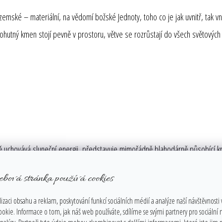
ské – materiální, na vědomí božské Jednoty, toho co je jak uvnitř, tak vně,
, mohutný kmen stojí pevně v prostoru, větve se rozrůstají do všech světov
obě uchovává sluneční energii, představuje mimořádně blahodárně působící kry
ebová stránka používá cookies
je, proměňuje, rozptyluje a uzemňuje negativní energii, díky čemuž má mimoř
izaci obsahu a reklam, poskytování funkcí sociálních médií a analýze naší návštěvnosti
unguje jako systém včasného varování, čímž poskytuje svému nositeli vždy dos
ookie. Informace o tom, jak náš web používáte, sdílíme se svými partnery pro sociální
 a zesiluje intuici. Citrín také pročišťuje vyšší úrovně osobnosti a uvádí je 