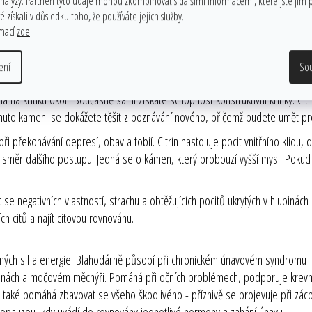
analýzy. Partneři tyto údaje mohou zkombinovat s dalšími informacemi, které jste jim p
 získali v důsledku toho, že používáte jejich služby.
 přilákat bohatství a prosperitu společně s úspěchem a všemi dobrými a příj
rmací
zde
.
ně vám dopomůže žít v hojnosti. Je obdařen mocí poskytnout štěstí každému,
při urovnávání vztahů ve skupinách či v rodině, kde vládnou spory.
ení
So
me. Současně dodává sebedůvěru a potlačuje sebezničující sklony. Posiluje in
a na kritiku okolí. Současně sami získáte schopnost konstruktivní kritiky. Cit
 tomuto kameni se dokážete těšit z poznávání nového, přičemž budete umět 
při překonávání depresí, obav a fobií. Citrín nastoluje pocit vnitřního klidu
vní směr dalšího postupu. Jedná se o kámen, který probouzí vyšší mysl. Pok
it se negativních vlastností, strachu a obtěžujících pocitů ukrytých v hlubin
h citů a najít citovou rovnováhu.
cených sil a energie. Blahodárně působí při chronickém únavovém syndromu 
edvinách a močovém měchýři. Pomáhá při očních problémech, podporuje krevní 
ín také pomáhá zbavovat se všeho škodlivého - příznivě se projevuje při zácpě
pauzou, kdy uvádí do rovnováhy jednotlivé hormony a zahání únavu.