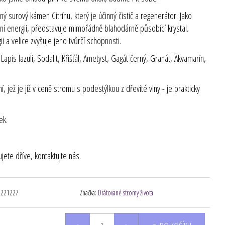
 surový kámen Citrínu, který je účinný čistič a regenerátor. Jako
ní energii, představuje mimořádně blahodárně působící krystal.
i a velice zvyšuje jeho tvůrčí schopnosti.
pis lazuli, Sodalit, Křišťál, Ametyst, Gagát černý, Granát, Akvamarín,
jež je již v ceně stromu s podestýlkou z dřevité vlny - je prakticky
ek.
ete dříve, kontaktujte nás.
0221227
Značka:
Drátované stromy života