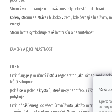
Strom Života odkazuje na provázanost síly nebeské – duchovní a pozem
Kořeny stromu se ztrácejí hluboko v zemi, kde čerpají sílu a živiny
energii.
Strom života symbolizuje také životní sílu a nesmrtelnost.
KAMENY A JEJICH VLASTNOSTI
CITRÍN
Citrín funguje jako účinný čistič a regenerátor. Jako kámen, jenž v s
tvůrčí schopnosti.
Tato w
Jedná se o jeden z krystalů, které nikdy nepotřebují čištění. Pohlcu
pohybuje.
K personal
Citrín přináší energii do všech úrovní života. Jakožto ochránce aury f
soubory c
zejména čakru solar plexu a pupeční. Aktivuje k činnosti korunní čakru