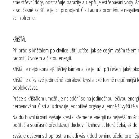
stav střevní flóry, odstraňuje parazity a zlepšuje vstřebávání vody.
a současně zajišťuje jejich propojení. Čistí auru a proměňuje negativ
schizofrenie.
KŘIŠŤÁL
Při práci s křišťálem po chvilce užití ucítíte, jak se celým vaším těle
radostí, životem a čistou energií.
Křišťál je nejdokonalejší léčivý kámen a lze jej užít při řešení jakého
Křišťál je díky své jedinečné spirálové krystalické formě nejúčinnější 
odblokovávat.
Práce s křišťálem umožňuje naladění se na jedinečnou léčivou energ
nerovnováhu. Čistí a uzdravuje jednotlivé orgány a jemnější vyšší tě
Na duchovní úrovni zvyšuje krystal křemene energii na nejvyšší možno
počítač a současně představují duchovní knihovnu, která čeká, až do 
Zvyšuje duševní schopnosti a naladí vás k duchovnímu účelu, pro nějž