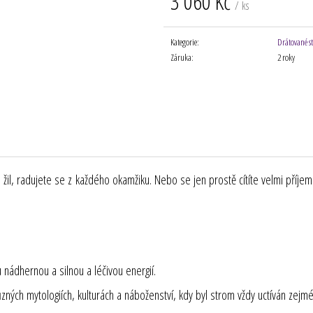
3 060 Kč
/ ks
Měrná
cena:
Kategorie
:
Drátované s
Záruka
:
2 roky
á do žil, radujete se z každého okamžiku. Nebo se jen prostě cítíte velmi pří
nádhernou a silnou a léčivou energií.
ých mytologiích, kulturách a náboženství, kdy byl strom vždy uctíván zejmén