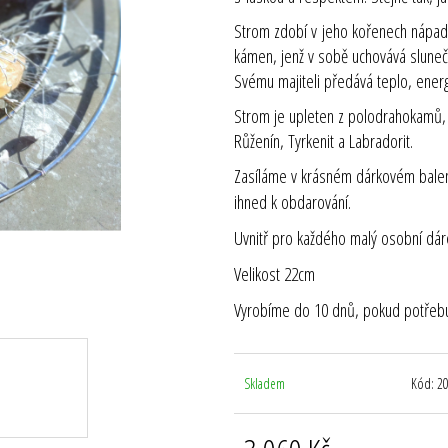
Strom zdobí v jeho kořenech nápadný
kámen, jenž v sobě uchovává sluneč
Svému majiteli předává teplo, energi
Strom je upleten z polodrahokamů, La
Růženín, Tyrkenit a Labradorit.
Zasíláme v krásném dárkovém balení, 
ihned k obdarování.
Uvnitř pro každého malý osobní dár
Velikost 22cm
Vyrobíme do 10 dnů, pokud potřebuj
Skladem
Kód:
2