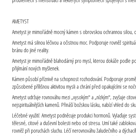
AMETYST
Ametyst je mimořádně mocný kámen s obrovskou ochrannou silou, obda
Ametyst má silnou léčivou a očistnou moc. Podporuje rovněž spirituál
bránu do jiné reality.
Ametyst je mimořádně blahodárný pro mysl, kterou dokáže podle pot
přijímání nových myšlenek.
Kámen působí příznivě na schopnost rozhodování. Podporuje proměn
způsobené přílišnou aktivitou mysli a chrání před opakujícími se n
Ametyst udržuje rovnováhu mezi „vysokým" a „nízkým", zvyšuje citové 
nejspirituálnějších kamenů. Přináší božskou lásku, nabízí vhled do sk
Léčebné využití: Ametyst podněcuje produkci hormonů. Vylaďuje systém
tělesné, citové a duševní bolesti nebo od stresu. Umí také zablokov
rovněž při poruchách sluchu. Léčí nerovnováhu žaludečního a dýchac