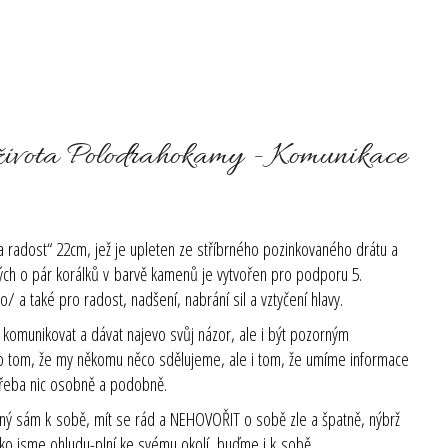
života Polodrahokamy - Komunikace
 radost“ 22cm, jež je upleten ze stříbrného pozinkovaného drátu a
h o pár korálků v barvě kamenů je vytvořen pro
podporu 5.
ko/
a také pro radost, nadšení, nabrání sil a vztyčení hlavy.
u komunikova
t a dávat najevo svůj názor, ale i být pozorným
o tom, že my někomu něco sdělujeme, ale i tom, že umíme informace
i třeba nic osobně a podobně.
 plný sám k sobě, mít se rád a NEHOVOŘIT o sobě zle a špatně, nýbrž
ako jsme ohludu-plní ke svému okolí, buďme i k sobě.