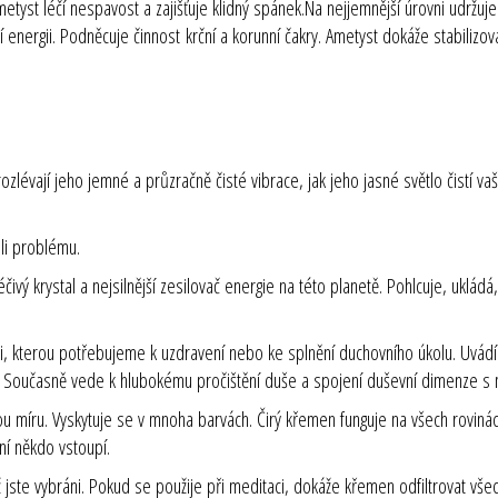
 Ametyst léčí nespavost a zajišťuje klidný spánek.Na nejjemnější úrovni ud
ní energii. Podněcuje činnost
krční a korunní čakry
. Ametyst dokáže stabilizo
m rozlévají jeho jemné a průzračně čisté vibrace, jak jeho jasné světlo čistí 
koli problému.
léčivý krystal a nejsilnější zesilovač energie na této planetě. Pohlcuje, uklá
ii, kterou potřebujeme k uzdravení nebo ke splnění duchovního úkolu. Uvádí
la. Současně vede k hlubokému pročištění duše a spojení duševní dimenze s 
u míru. Vyskytuje se v mnoha barvách. Čirý křemen funguje na všech rovinách
ní někdo vstoupí.
 jste vybráni. Pokud se použije při meditaci, dokáže křemen odfiltrovat vše