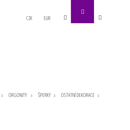
Přihlášení
Hledat
Nákupní
CZK
EUR
košík
ORGONITY
ŠPERKY
OSTATNÍ DEKORACE