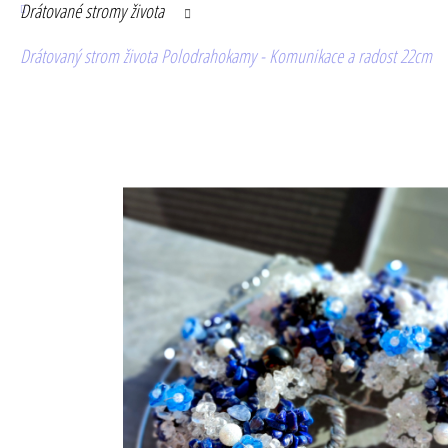
Drátované stromy života
Drátovaný strom života Polodrahokamy - Komunikace a radost 22cm