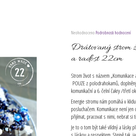
Průměrné
Neohodnoceno
Podrobnosti hodnocení
hodnocení
produktu
Drátovaný strom 
je
0,0
a radost 22cm
z
5
hvězdiček.
Strom život s názvem „Komunikace a
POUZE z polodrahokamů, doplněnýc
komunikační a 6. čelní čakry /třetí o
Energie stromu nám
pomáhá v klid
posluchačem. Komunikace není jen 
přijímat, pracovat s nimi, nebrat s
Je to o tom být také vlídný a lásky
s láskou a respektem. Stejně tak, j