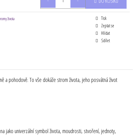
DO KOŠÍKU
Tisk
tromy života
Zeptat se
Hlídat
Sdílet
jemně a pohodově. To vše dokáže strom života, jeho posvátná život
a jako univerzální symbol života, moudrosti, stvoření, jednoty,