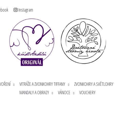
ebook
Instagram
< >
Co potřebujete najít?
HLEDAT
Doporučujeme
TVOŘENÍ
VITRÁŽE A ZVONKOHRY TIFFANY
ZVONKOHRY A SVĚTLOHRY
MANDALY A OBRAZY
VÁNOCE
VOUCHERY