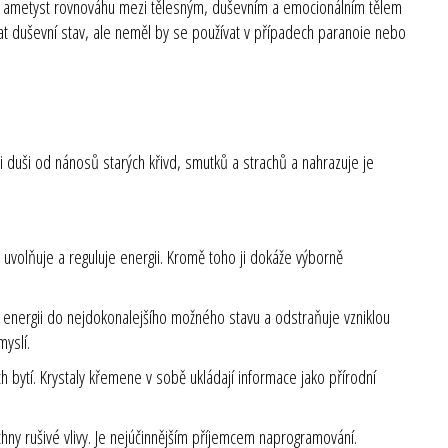
ržuje ametyst rovnováhu mezi tělesným, duševním a emocionálním tělem
vat duševní stav, ale neměl by se používat v případech paranoie nebo
vaši duši od nánosů starých křivd, smutků a strachů a nahrazuje je
dá, uvolňuje a reguluje energii. Kromě toho ji dokáže výborně
 energii do nejdokonalejšího možného stavu a odstraňuje vzniklou
myslí.
 bytí. Krystaly křemene v sobě ukládají informace jako přírodní
chny rušivé vlivy. Je nejúčinnějším příjemcem naprogramování.