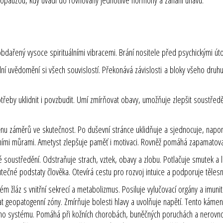
řený vysoce spirituálními vibracemi. Brání nositele před psychickými útok
ní uvědomění si všech souvislostí. Překonává závislosti a bloky všeho druhu
řeby uklidnit i povzbudit. Umí zmírňovat obavy, umožňuje zlepšit soustře
u záměrů ve skutečnost. Po duševní stránce uklidňuje a sjednocuje, napo
očními můrami. Ametyst zlepšuje paměť i motivaci. Rovněž pomáhá zapamatova
soustředění. Odstraňuje strach, vztek, obavy a zlobu. Potlačuje smutek a l
utečné podstaty člověka. Otevírá cestu pro rozvoj intuice a podporuje tělesn
 žláz s vnitřní sekrecí a metabolizmus. Posiluje vylučovací orgány a imunitn
at geopatogenní zóny. Zmírňuje bolesti hlavy a uvolňuje napětí. Tento kám
ího systému. Pomáhá při kožních chorobách, buněčných poruchách a nerovnov