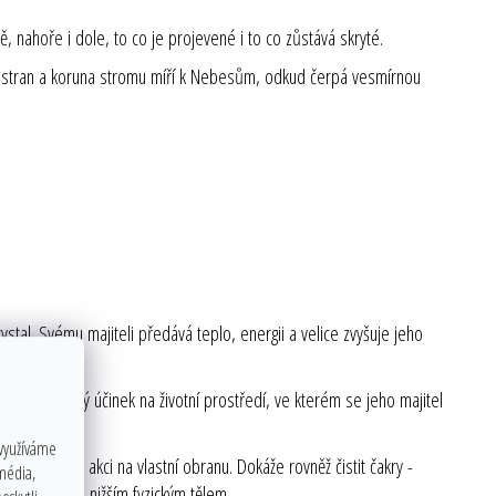
 nahoře i dole, to co je projevené i to co zůstává skryté.
ých stran a koruna stromu míří k Nebesům, odkud čerpá vesmírnou
stal. Svému majiteli předává teplo, energii a velice zvyšuje jeho
ádný ochranný účinek na životní prostředí, ve kterém se jeho majitel
 využíváme
tatek času k akci na vlastní obranu. Dokáže rovněž čistit čakry -
 média,
do rovnováhy s nižším fyzickým tělem.