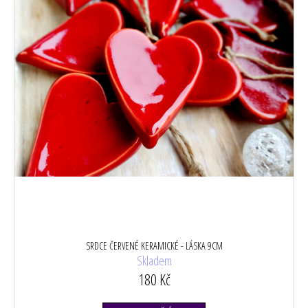
t
ů
SRDCE ČERVENÉ KERAMICKÉ - LÁSKA 9CM
Skladem
180 Kč