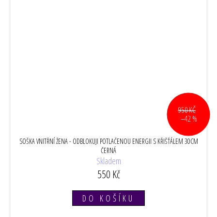
950 KČ
–42 %
SOŠKA VNITŘNÍ ŽENA - ODBLOKUJI POTLAČENOU ENERGII S KŘIŠŤÁLEM 30CM
ČERNÁ
Skladem
550 Kč
DO KOŠÍKU