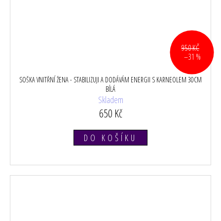
950 KČ
–31 %
SOŠKA VNITŘNÍ ŽENA - STABILIZUJI A DODÁVÁM ENERGII S KARNEOLEM 30CM
BÍLÁ
Skladem
650 Kč
DO KOŠÍKU