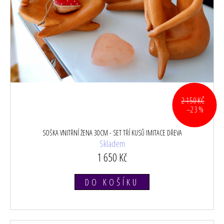
2 150 KČ
–23 %
SOŠKA VNITŘNÍ ŽENA 30CM - SET TŘÍ KUSŮ IMITACE DŘEVA
Skladem
1 650 Kč
DO KOŠÍKU