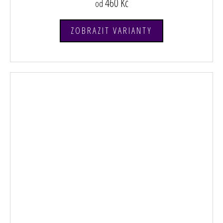
460 Kč
od