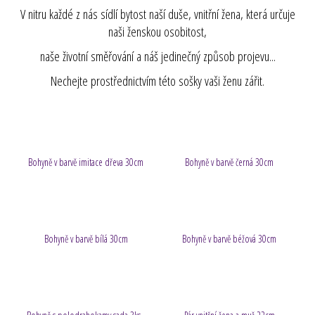
V nitru každé z nás sídlí bytost naší duše, vnitřní žena, která určuje
a
naši ženskou osobitost,
j
í
naše životní směřování a náš jedinečný způsob projevu...
t
Nechejte prostřednictvím této sošky vaši ženu zářit.
?
Bohyně v barvě imitace dřeva 30cm
Bohyně v barvě černá 30cm
HLEDAT
D
o
Bohyně v barvě bílá 30cm
Bohyně v barvě béžová 30cm
p
o
r
u