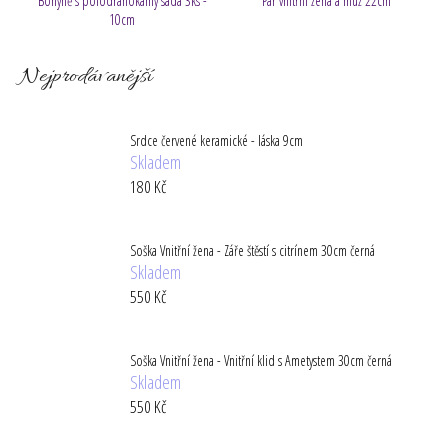
Bohyně s polodrahokamy sada 3ks -
Pár vnitřní žena a muž 22cm
č
10cm
u
j
e
Nejprodávanější
m
e
Srdce červené keramické - láska 9cm
Skladem
180 Kč
Soška Vnitřní žena - Záře štěstí s citrínem 30cm černá
Skladem
550 Kč
Soška Vnitřní žena - Vnitřní klid s Ametystem 30cm černá
Skladem
550 Kč