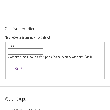
Z
á
Odebírat newsletter
p
Nezmeškejte žádné novinky či slevy!
a
t
E-mail
í
Vložením e-mailu souhlasíte s
podmínkami ochrany osobních údajů
PŘIHLÁSIT SE
Vše o nákupu