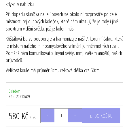
kdykoliv nablízku.
Při dopadu sluníčka na její povrch se okolo ní rozprostře po celé
místnosti rej duhových koleček, které nám ukazují, že je tady i jiné
spektrum vidění světla, jež je kolem nás.
Křišťálová barva podporuje a harmonizuje naší 7. korunní čakru, která
je místem našeho mimosmyslového vnímání jemněhmotných realit.
Pomáhá nám komunikovat s jinými světy, mmj světem andělů, našich
průvodců.
Velikost koule má průměr 3cm, celková délka cca 50cm.
Skladem
Kód:
20210409
580 Kč
DO KOŠÍKU
/ ks
Měrná
cena: