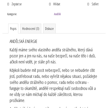
Zeptat se
Hlídat
Sdílet
Kategorie
:
Andělé
Popis
Hodnocení (3)
Diskuze
ANDĚLSKÁ ENERGIE
Každý máme svého vlastního anděla strážného, který dává
pozor jen a jen na nás, na naše bezpečí, na naše tělo i duši,
ačkoli není vidět, je stále při nás.
Kdykoli budete mít pocit nebezpečí, nebo se nebudete cítit
jistí, potřebovat radu, nebo vyřešit nějakou situaci, požádejte
svého anděla strážného o pomoc, radu nebo ochranu -
funguje to okamžitě, andělé respektují naší svobodnou vůli a
ne vždy se nám míchají do každé záležitosti, kterou
prožíváme.