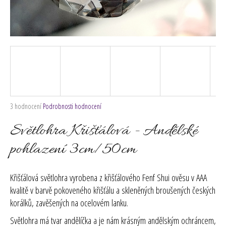
č
u
j
e
m
e
Průměrné
3 hodnocení
Podrobnosti hodnocení
hodnocení
produktu
Světlohra Křišťálová - Andělské
je
5,0
pohlazení 3cm/50cm
z
5
hvězdiček.
Křišťálová světlohra vyrobena z křišťálového Fenf Shui ověsu v AAA
kvalitě v barvě pokoveného křišťálu a skleněných broušených českých
korálků, zavěšených na ocelovém lanku.
Světlohra má tvar andělíčka a je nám krásným andělským ochráncem,