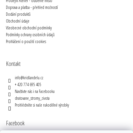
Prodejní Ateliér - odběrné místo
Doprava a platba - přehled možností
Dodání produktů
Obchodní údaje
Všeobecné obchodní podmínky
Podmínky ochrany osobních údajů
Prohlášení o použití cookies
Kontakt
info
@
kridlandelu.cz
+ 420 774 695 405
Navštivte nás i na Facebooku
dratovane_stromy_zivota
Prohlédněte si naše rukodělné výrobky
Facebook