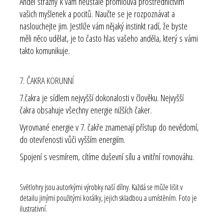
Anděl strážný k vám neustále promlouvá prostřednictvím
vašich myšlenek a pocitů. Naučte se je rozpoznávat a
naslouchejte jim. Jestliže vám nějaký instinkt radí, že byste
měli něco udělat, je to často hlas vašeho anděla, který s vámi
takto komunikuje.
7. ČAKRA KORUNNÍ
7.čakra je sídlem nejvyšší dokonalosti v člověku. Nejvyšší
čakra obsahuje všechny energie nižších čaker.
Vyrovnané energie v 7. čakře znamenají přístup do nevědomí,
do otevřenosti vůči vyšším energiím.
Spojení s vesmírem, cítíme duševní sílu a vnitřní rovnováhu.
Světlohry jsou autorkými výrobky naší dílny. Každá se může lišit v
detailu jinými použitými korálky, jejich skladbou a umístěním. Foto je
ilustrativní.