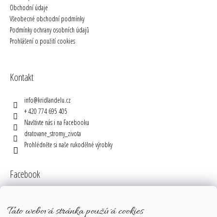
Obchodní údaje
Všeobecné obchodní podmínky
Podmínky ochrany osobních údajů
Prohlášení o použití cookies
Kontakt
info
@
kridlandelu.cz
+ 420 774 695 405
Navštivte nás i na Facebooku
dratovane_stromy_zivota
Prohlédněte si naše rukodělné výrobky
Facebook
Tato webová stránka používá cookies