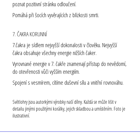
poznat pozitivní stránku odloučení.
Pomáhá při šocích vyvěrajících z blízkosti smrti.
7. ČAKRA KORUNNÍ
7.čakra je sídlem nejvyšší dokonalosti v člověku. Nejvyšší
čakra obsahuje všechny energie nižších čaker.
Vyrovnané energie v 7. čakře znamenají přístup do nevědomí,
do otevřenosti vůči vyšším energiím.
Spojení s vesmírem, cítíme duševní sílu a vnitřní rovnováhu.
Světlohry jsou autorkými výrobky naší dílny. Každá se může lišit v
detailu jinými použitými korálky, jejich skladbou a umístěním. Foto je
ilustrativní.