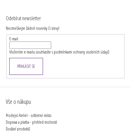
Z
á
Odebírat newsletter
p
Nezmeškejte žádné novinky či slevy!
a
t
E-mail
í
Vložením e-mailu souhlasíte s
podmínkami ochrany osobních údajů
PŘIHLÁSIT SE
Vše o nákupu
Prodejní Ateliér - odběrné místo
Doprava a platba - přehled možností
Dodání produktů