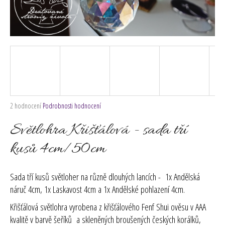
č
u
j
e
m
e
Průměrné
2 hodnocení
Podrobnosti hodnocení
hodnocení
produktu
Světlohra Křišťálová - sada tří
je
5,0
kusů 4cm/50cm
z
5
hvězdiček.
Sada tří kusů světloher na různě dlouhých lancích - 1x Andělská
náruč 4cm, 1x Laskavost 4cm a 1x Andělské pohlazení 4cm.
Křišťálová světlohra vyrobena z křišťálového Fenf Shui ověsu v AAA
kvalitě v barvě šeříků a skleněných broušených českých korálků,