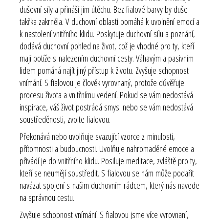
duševní síly a přináší jim útěchu. Bez fialové barvy by duše
takřka zakrněla. V duchovní oblasti pomáhá k uvolnění emocí a
k nastolení vnitřního klidu. Poskytuje duchovní sílu a poznání,
dodává duchovní pohled na život, což je vhodné pro ty, kteří
mají potíže s nalezením duchovní cesty. Váhavým a pasivním
lidem pomáhá najít jiný přístup k životu. Zvyšuje schopnost
vnímání. S fialovou je člověk vyrovnaný, protože důvěřuje
procesu života a vnitřnímu vedení. Pokud se vám nedostává
inspirace, váš život postrádá smysl nebo se vám nedostává
soustředěnosti, zvolte fialovou.
Překonává nebo uvolňuje svazující vzorce z minulosti,
přítomnosti a budoucnosti. Uvolňuje nahromaděné emoce a
přivádí je do vnitřního klidu. Posiluje meditace, zvláště pro ty,
kteří se neumějí soustředit. S fialovou se nám může podařit
navázat spojení s našim duchovním rádcem, který nás navede
na správnou cestu.
Zvyšuje schopnost vnímání. S fialovou jsme více vyrovnaní,