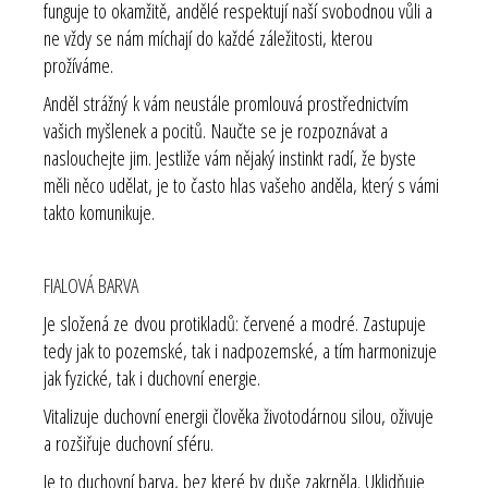
funguje to okamžitě, andělé respektují naší svobodnou vůli a
ne vždy se nám míchají do každé záležitosti, kterou
prožíváme.
Anděl strážný k vám neustále promlouvá prostřednictvím
vašich myšlenek a pocitů. Naučte se je rozpoznávat a
naslouchejte jim. Jestliže vám nějaký instinkt radí, že byste
měli něco udělat, je to často hlas vašeho anděla, který s vámi
takto komunikuje.
FIALOVÁ BARVA
Je složená ze dvou protikladů: červené a modré. Zastupuje
tedy jak to pozemské, tak i nadpozemské, a tím harmonizuje
jak fyzické, tak i duchovní energie.
Vitalizuje duchovní energii člověka životodárnou silou, oživuje
a rozšiřuje duchovní sféru.
Je to duchovní barva, bez které by duše zakrněla. Uklidňuje