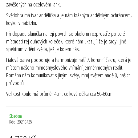
zavěšených na ocelovém lanku.
Světlohra má tvar andělíčka a je nám krásným andělským ochráncem,
kdykoliv nablízku.
Při dopadu sluníčka na její povrch se okolo ní rozprostře po celé
místnosti rej duhových koleček, které nám ukazují, že je tady i jiné
spektrum vidění světla, jež je kolem nás.
Fialová barva podporuje a harmonizuje naší 7. korunní čakru, která je
místem našeho mimosmyslového vnímání jemněhmotných realit.
Pomáhá nám komunikovat s jinými světy, mmj světem andělů, našich
průvodců.
Velikost koule má průměr 4cm, celková délka cca 50-60cm.
Skladem
Kód:
20210425