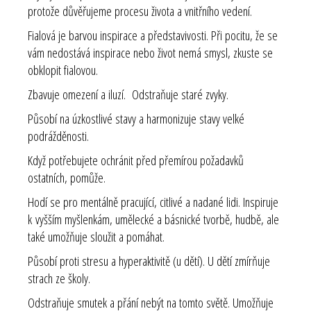
protože důvěřujeme procesu života a vnitřního vedení.
Fialová je barvou inspirace a představivosti. Při pocitu, že se
vám nedostává inspirace nebo život nemá smysl, zkuste se
obklopit fialovou.
Zbavuje omezení a iluzí. Odstraňuje staré zvyky.
Působí na úzkostlivé stavy a harmonizuje stavy velké
podrážděnosti.
Když potřebujete ochránit před přemírou požadavků
ostatních, pomůže.
Hodí se pro mentálně pracující, citlivé a nadané lidi. Inspiruje
k vyšším myšlenkám, umělecké a básnické tvorbě, hudbě, ale
také umožňuje sloužit a pomáhat.
Působí proti stresu a hyperaktivitě (u dětí). U dětí zmírňuje
strach ze školy.
Odstraňuje smutek a přání nebýt na tomto světě. Umožňuje