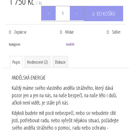
1 750 Kč
/ ks
Měrná
DO KOŠÍKU
cena:
Zeptat se
Hlídat
Sdílet
Kategorie
:
Andělé
Popis
Hodnocení (2)
Diskuze
ANDĚLSKÁ ENERGIE
Každý máme svého vlastního anděla strážného, který dává
pozor jen a jen na nás, na naše bezpečí, na naše tělo i duši,
ačkoli není vidět, je stále při nás.
Kdykoli budete mít pocit nebezpečí, nebo se nebudete cítit
jistí, potřebovat radu, nebo vyřešit nějakou situaci, požádejte
svého anděla strážného o pomoc, radu nebo ochranu -