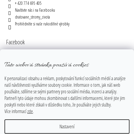
+ 420 774 695 405
Navštivte nás i na Facebooku
dratovane_stromy_zivota
Prohlédněte si naše rukodělné výrobky
Facebook
Tato webová stránka používá cookies
Instagram
K personalizaci obsahu a reklam, poskytování funkcí sociálních médií a analýze
naší návštěvnosti využíváme soubory cookie. Informace o tom, jak náš web
používáte, sdílíme se svými partnery pro sociální média, inzerci a analýzy.
Partneři tyto údaje mohou zkombinovat s dalšími informacemi, které jste jim
poskytli nebo které získali v důsledku toho, že používáte jejich služby.
Více informací
zde
.
Sledovat na Instagramu
Nastavení