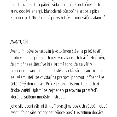
metabolizmus. Léčí páteř, záda a buněčné problémy. Čistí
krev, dodává energii, blahodárně působí na srdce a plíce.
Regeneruje DNA. Pomáhá při vstřebávání minerálů a vitaminů.
AVANTURÍN
Avanturín bývá označován jako „kámen štěstí a příležitosti“.
Proto v mnoha případech nechybí v kapsách hráčů, kteří věří,
že jim přinese štěstí ve hře. Kromě toho, že se věří v
schopnost avanturínu přinést štěstí v otázkách finančních, hodí
se i všem, kteří se chystají na pracovní pohovor, případně je
čeká těžký den v práci. Práce je také místem, kde nachází
široké využití. Uplatní se zejména v pracovním prostředí,
které je zatíženo množstvím stresu.
Jeho sílu ocení všichni ti, kteří pracují na pozicích vůdců, neboť
avanturín dokáže schopnosti vůdce posílit. Avanturín dodává