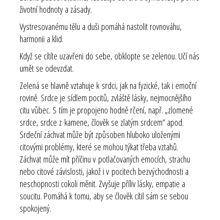
životní hodnoty a zásady.
Vystresovanému tělu a duši pomáhá nastolit rovnováhu,
harmonii a klid.
Když se cítíte uzavřeni do sebe, obklopte se zelenou. Učí nás
umět se odevzdat.
Zelená se hlavně vztahuje k srdci, jak na fyzické, tak i emoční
rovině. Srdce je sídlem pocitů, zvláště lásky, nejmocnějšího
citu vůbec. S tím je propojeno hodně rčení, např. „zlomené
srdce, srdce z kamene, člověk se zlatým srdcem“ apod.
Srdeční záchvat může být způsoben hluboko uloženými
citovými problémy, které se mohou týkat třeba vztahů.
Záchvat může mít příčinu v potlačovaných emocích, strachu
nebo citové závislosti, jakož i v pocitech bezvýchodnosti a
neschopnosti cokoli měnit. Zvyšuje příliv lásky, empatie a
soucitu. Pomáhá k tomu, aby se člověk cítil sám se sebou
spokojený.