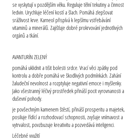
se vyskytují v pozdějším věku. Reguluje tělní tekutiny a činnost
ledvin. Urychluje léčení kostí a šlach. Pomáhá zlepšovat
srážlivost krve. Karneol přispívá k lepšímu vstřebávání
vitaminů a minerálů. Zajišťuje dobré prokrvování jednotlivých
orgánů a tkání.
AVANTURÍN ZELENÝ
pomáhá uklidnit a tišit bolesti srdce. Vrací věci zpátky pod
kontrolu a dobře pomáhá ve škodlivých podmínkách. Zahání
žaludeční nevolnost a rozptyluje negativní emoce i myšlenky.
Jako všestranný léčivý prostředek přináší pocit vyrovnanosti a
duševní pohody.
je povšechným kamenem štěstí, přináší prosperitu a majetek,
posiluje řídící a rozhodovací schopnosti, zvyšuje vnímavost a
vytrvalost, povzbuzuje kreativitu a pozvedává inteligenci.
Léčebné využití