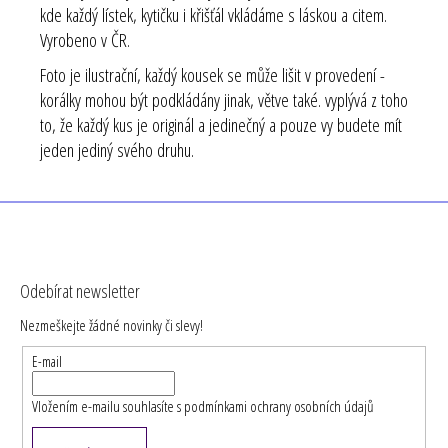
kde každý lístek, kytičku i křišťál vkládáme s láskou a citem.
Vyrobeno v ČR.
Foto je ilustrační, každý kousek se může lišit v provedení -
korálky mohou být podkládány jinak, větve také. vyplývá z toho
to, že každý kus je originál a jedinečný a pouze vy budete mít
jeden jediný svého druhu.
Z
á
Odebírat newsletter
p
Nezmeškejte žádné novinky či slevy!
a
t
E-mail
í
Vložením e-mailu souhlasíte s
podmínkami ochrany osobních údajů