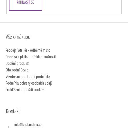
PŘIHLÁSIT SE
Vše o nákupu
Prodejní Ateliér - odběrné místo
Doprava a platba - přehled možností
Dodání produktů
Obchodní údaje
Všeobecné obchodní podmínky
Podmínky ochrany osobních údajů
Prohlášení o použití cookies
Kontakt
info
@
kridlandelu.cz