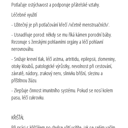
Potlačuje ostýchavost a podporuje přátelské vztahy.
Léčebné využití
- Užitečný je při potlačování křečí /včetně menstruačních/.
- Usnadňuje porod: někdy se mu říká kámen porodní báby.
Rezonuje s ženskými pohlavními orgány a léčí pohlavní
nerovnováhu.
- Snižuje krevní tlak, léčí astma, artritidu, epilepsii, zlomeniny,
otoky kloubů, patologické výrůstky, nevolnost při cestování,
závratě, nádory, zrakový nerv, slinivku břišní, slezinu a
příštítnou žlázu.
- Zlepšuje činnost imunitního systému. Pokud se nosí kolem
pasu, léčí cukrovku.
KŘIŠŤÁL
Při práci s křišťálem po chvilce užití ucítíte, jak se celým vaším