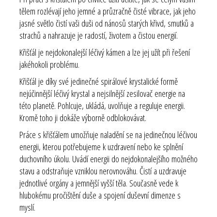
tělem rozlévají jeho jemné a průzračně čisté vibrace, jak jeho
jasné světlo čistí vaši duši od nánosů starých křivd, smutků a
strachů a nahrazuje je radostí, životem a čistou energií.
Křišťál je nejdokonalejší léčivý kámen a lze jej užít při řešení
jakéhokoli problému.
Křišťál je díky své jedinečné spirálové krystalické formě
nejúčinnější léčivý krystal a nejsilnější zesilovač energie na
této planetě. Pohlcuje, ukládá, uvolňuje a reguluje energii.
Kromě toho ji dokáže výborně odblokovávat.
Práce s křišťálem umožňuje naladění se na jedinečnou léčivou
energii, kterou potřebujeme k uzdravení nebo ke splnění
duchovního úkolu. Uvádí energii do nejdokonalejšího možného
stavu a odstraňuje vzniklou nerovnováhu. Čistí a uzdravuje
jednotlivé orgány a jemnější vyšší těla. Současně vede k
hlubokému pročištění duše a spojení duševní dimenze s
myslí.