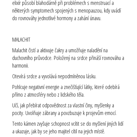
elixír působí blahodárně při problémech s menstruací a
některých symptomech spojených s menopauzou, kdy uvádí
do rovnováhy jednotlivé hormony a zahání únavu.
MALACHIT
Malachit čistí a aktivuje čakry a umožňuje naladění na
duchovního průvodce. Položený na srdce přináší rovnováhu a
harmonii.
Otevírá srdce a vyvolává nepodmíněnou lásku.
Pohlcuje negativní energie a znečišťující látky, které odebírá
přímo z atmosféry nebo z lidského těla.
Učí, jak přebírat odpovědnost za vlastní činy, myšlenky a
pocity. Uvolňuje zábrany a povzbuzuje k projevům emocí.
Tento kámen zvyšuje schopnost vcítit se do myšlení jiných lidí
a ukazuje, jak by se jeho majitel cítil na jejich místě.