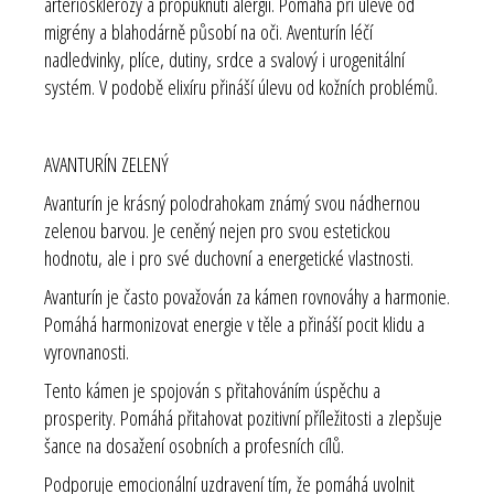
arteriosklerózy a propuknutí alergií. Pomáhá při úlevě od
migrény a blahodárně působí na oči. Aventurín léčí
nadledvinky, plíce, dutiny, srdce a svalový i urogenitální
systém. V podobě elixíru přináší úlevu od kožních problémů.
AVANTURÍN ZELENÝ
Avanturín je krásný polodrahokam známý svou nádhernou
zelenou barvou. Je ceněný nejen pro svou estetickou
hodnotu, ale i pro své duchovní a energetické vlastnosti.
Avanturín je často považován za kámen rovnováhy a harmonie.
Pomáhá harmonizovat energie v těle a přináší pocit klidu a
vyrovnanosti.
Tento kámen je spojován s přitahováním úspěchu a
prosperity. Pomáhá přitahovat pozitivní příležitosti a zlepšuje
šance na dosažení osobních a profesních cílů.
Podporuje emocionální uzdravení tím, že pomáhá uvolnit