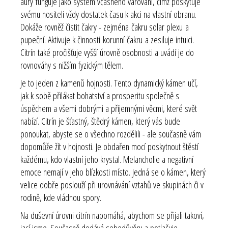
aury funguje jako systém včasného varování, čímž poskytuje
svému nositeli vždy dostatek času k akci na vlastní obranu.
Dokáže rovněž čistit čakry - zejména čakru solar plexu a
pupeční. Aktivuje k činnosti korunní čakru a zesiluje intuici.
Citrín také pročišťuje vyšší úrovně osobnosti a uvádí je do
rovnováhy s nižším fyzickým tělem.
Je to jeden z kamenů hojnosti. Tento dynamický kámen učí,
jak k sobě přilákat bohatství a prosperitu společně s
úspěchem a všemi dobrými a příjemnými věcmi, které svět
nabízí. Citrín je šťastný, štědrý kámen, který vás bude
ponoukat, abyste se o všechno rozdělili - ale současně vám
dopomůže žít v hojnosti. Je obdařen mocí poskytnout štěstí
každému, kdo vlastní jeho krystal. Melancholie a negativní
emoce nemají v jeho blízkosti místo. Jedná se o kámen, který
velice dobře poslouží při urovnávání vztahů ve skupinách či v
rodině, kde vládnou spory.
Na duševní úrovni citrín napomáhá, abychom se přijali takoví,
jací jsme. Současně dodává sebedůvěru a potlačuje