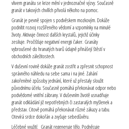
vlivem granátu se krize mění v jednoznačné výzvy. Současně
granát v takových chvílích přivolá někoho na pomoc.
Granát je pevně spojen s podvěskem mozkovým. Dokáže
podnítit rozvoj rozšířeného vědomí a vzpomínky na minulé
životy. Aktivuje činnost dalších krystalů, jejichž účinky
zesiluje.
Pročišťuje negativní energii čaker.
Granáty
vybroušené do hranatých tvarů údajně přinášejí štěstí v
obchodních záležitostech.
V duševní rovině dokáže granát zostřit a zpřesnit schopnost
správného náhledu na sebe sama i na jiné. Zahání
zakořeněné způsoby jednání, které už přestaly sloužit
původnímu účelu. Současně pomáhá překonávat odpor nebo
podvědomé vnitřní zábrany. V duševním životě usnadňuje
granát odkládání již nepotřebných či zastaralých myšlenek a
představ. Citově pomáhá překonávat různé zákazy a tabu.
Otevírá srdce dokořán a zvyšuje sebedůvěru.
Léčebné využití:
Granát regeneruje tělo. Podněcuje