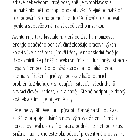
zdravé sebevědomí, trpělivost, snižuje tvrdohlavost a
pomáhá hlouběji pochopit podstatu věcí. Stejně pomáhá při
rozhodování. S jeho pomocí se dokáže člověk rozhodovat
rychle a sebevědomě, na základě svého instinktu.
Avanturín je také krystalem, který dokáže harmonizovat
energie opačného pohlaví, čímž zlepšuje pracovní výkon
kolektivů, v nichž pracují muži i ženy. V neposlední řadě je
třeba zmínit, že přináší člověku vnitřní klid. Tlumí hněv, strach a
negativní emoce. Odbourává starosti a pomáhá hledat
alternativní řešení a jiné východiska z každodenních
problémů. Zklidňuje v stresujících situacích všech druhů.
Navrací člověku radost, klid a naději. Stejně podporuje dobrý
spánek a stimuluje příjemné sny.
Léčebné využití:
Aventurín působí příznivě na štítnou žlázu,
zajišťuje propojení tkáně s nervovým systémem. Pomáhá
udržet rovnováhu krevního tlaku a podněcuje metabolizmus.
Snižuje hladinu cholesterolu, působí preventivně proti vzniku