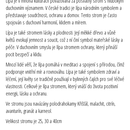
Lípa je v mnoha kulturách považována za posvátný strom s hlubokým
duchovním významem. V české tradici je lípa národním symbolem a
představuje soudržnost, ochranu a domov. Tento strom je často
spojován s duchovní harmonií, klidem a mírem.
Lípa je také stromem lásky a plodnosti. Její měkké dřevo a vůně
květů evokují jemnost a soucit, což z ní činí symbol mateřské lásky a
péče. V duchovním smyslu je lípa stromem ochrany, který přináší
pocit bezpečí a klidu.
Mnozí lidé věří, že lípa pomáhá v meditaci a spojení s přírodou, čímž
podporuje vnitřní mír a rovnováhu. Lípa je také symbolem zdraví a
léčení, její květy se tradičně používají v bylinných čajích pro své léčivé
vlastnosti. Celkově je lípa stromem, který vnáší do života pozitivní
energii, lásku a ochranu.
Ve stromu jsou navázány polodrahokamy Křišťál, malachit, citrín,
avanturín, granát a karneol.
Velikost stromu je 25, 30 a 40cm