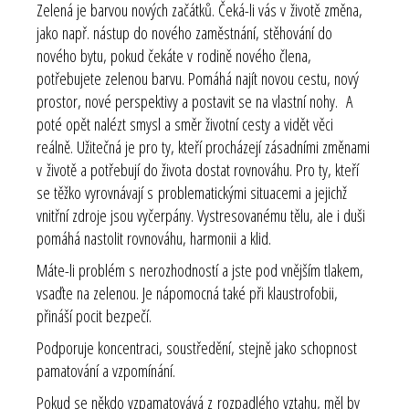
Zelená je barvou nových začátků. Čeká-li vás v životě změna,
jako např. nástup do nového zaměstnání, stěhování do
nového bytu, pokud čekáte v rodině nového člena,
potřebujete zelenou barvu. Pomáhá najít novou cestu, nový
prostor, nové perspektivy a postavit se na vlastní nohy. A
poté opět nalézt smysl a směr životní cesty a vidět věci
reálně. Užitečná je pro ty, kteří procházejí zásadními změnami
v životě a potřebují do života dostat rovnováhu. Pro ty, kteří
se těžko vyrovnávají s problematickými situacemi a jejichž
vnitřní zdroje jsou vyčerpány. Vystresovanému tělu, ale i duši
pomáhá nastolit rovnováhu, harmonii a klid.
Máte-li problém s nerozhodností a jste pod vnějším tlakem,
vsaďte na zelenou. Je nápomocná také při klaustrofobii,
přináší pocit bezpečí.
Podporuje koncentraci, soustředění, stejně jako schopnost
pamatování a vzpomínání.
Pokud se někdo vzpamatovává z rozpadlého vztahu, měl by