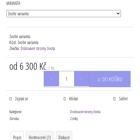
VARIANTA
Zvolte variantu
Kód:
Zvolte variantu
Značka:
Drátované stromy života
od
6 300 Kč
/ ks
Měrná
DO KOŠÍKU
cena:
Zeptat se
Hlídat
Sdílet
Kategorie
:
Drátované stromy života
Záruka
:
2 roky
Popis
Hodnocení (1)
Diskuze