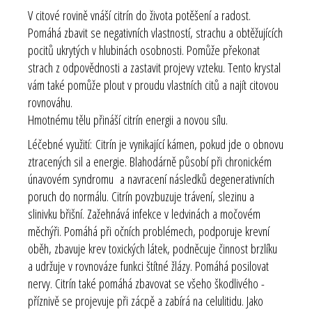
V citové rovině vnáší citrín do života potěšení a radost.
Pomáhá zbavit se negativních vlastností, strachu a obtěžujících
pocitů ukrytých v hlubinách osobnosti. Pomůže překonat
strach z odpovědnosti a zastavit projevy vzteku. Tento krystal
vám také pomůže plout v proudu vlastních citů a najít citovou
rovnováhu.
Hmotnému tělu přináší citrín energii a novou sílu.
Léčebné využití:
Citrín je vynikající kámen, pokud jde o obnovu
ztracených sil a energie. Blahodárně působí při chronickém
únavovém syndromu a navracení následků degenerativních
poruch do normálu. Citrín povzbuzuje trávení, slezinu a
slinivku břišní. Zažehnává infekce v ledvinách a močovém
měchýři. Pomáhá při očních problémech, podporuje krevní
oběh, zbavuje krev toxických látek, podněcuje činnost brzlíku
a udržuje v rovnováze funkci štítné žlázy. Pomáhá posilovat
nervy. Citrín také pomáhá zbavovat se všeho škodlivého -
příznivě se projevuje při zácpě a zabírá na celulitidu. Jako