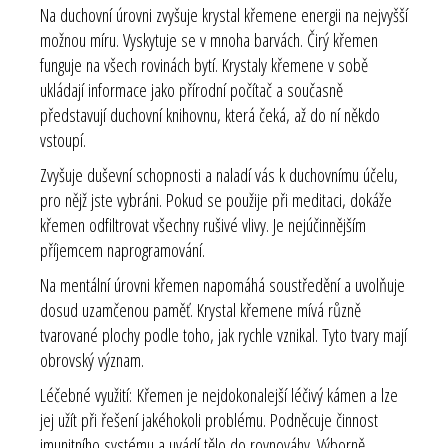
Na duchovní úrovni zvyšuje krystal křemene energii na nejvyšší
možnou míru. Vyskytuje se v mnoha barvách. Čirý křemen
funguje na všech rovinách bytí. Krystaly křemene v sobě
ukládají informace jako přírodní počítač a současně
představují duchovní knihovnu, která čeká, až do ní někdo
vstoupí.
Zvyšuje duševní schopnosti a naladí vás k duchovnímu účelu,
pro nějž jste vybráni. Pokud se použije při meditaci, dokáže
křemen odfiltrovat všechny rušivé vlivy. Je nejúčinnějším
příjemcem naprogramování.
Na mentální úrovni křemen napomáhá soustředění a uvolňuje
dosud uzamčenou paměť. Krystal křemene mívá různě
tvarované plochy podle toho, jak rychle vznikal. Tyto tvary mají
obrovský význam.
Léčebné využití: Křemen je nejdokonalejší léčivý kámen a lze
jej užít při řešení jakéhokoli problému. Podněcuje činnost
imunitního systému a uvádí tělo do rovnováhy. Výborně