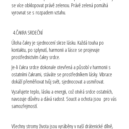
se více obklopovat právě zelenou. Právě zelená pomáhá
vyrovnat se s rozpadem vztahu.
4.
ČAKRA SRDEČNÍ
Úloha čakry je sjednocení skrze lásku. Každá touha po
kontaktu, po splynutí, harmonii a lásce se projevuje
prostřednictvím čakry srdce.
Je-li čakra srdce dokonale otevřená a působí v harmonii s
ostatními čakrami, stáváte se prostředníkem lásky. Vibrace
dokáží přeměňovat tvůj svět, sjednocovat a usmiřovat.
Vyzařujete teplo, lásku a energii, což otvírá srdce ostatních,
navozuje důvěru a dává radost. Soucit a ochota jsou pro vás
samozřejmostí.
Všechny stromy života jsou vyráběny v naší drátenické dílně,