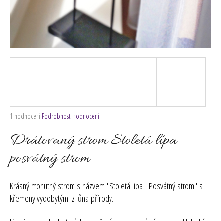
č
u
j
e
m
e
Průměrné
1 hodnocení
Podrobnosti hodnocení
hodnocení
produktu
Drátovaný strom Stoletá lípa
je
5,0
posvátný strom
z
5
hvězdiček.
Krásný mohutný strom s názvem "Stoletá lípa - Posvátný strom" s
křemeny vydobytými z lůna přírody.