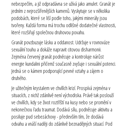
nebezpečím, a již odpradávna se užívá jako amulet. Granát je
jedním z nejrozšířenějších kamenů. Vyskytuje se v několika
podobách, které se liší podle toho, jakými minerály jsou
tvořeny. Každá forma má trochu odlišné dodatečné vlastnosti,
které rozšiřují společnou druhovou povahu.
Granát povzbuzuje lásku a oddanost. Udržuje v rovnováze
sexuální touhu a dokáže napravit citovou disharmonii.
Zejména červený granát podněcuje a kontroluje nárůst
energie kundalini přičemž současně zvyšuje i sexuální potenci.
Jedná se o kámen podporující pevné vztahy a zájem o
druhého.
Je užitečným krystalem ve chvílích krizí. Prospívá zejména v
situacích, z nichž zdánlivě není východiska. Právě tak poslouží
ve chvílích, kdy se život roztříští na kusy nebo se promění v
nekonečnou řadu traumat. Dodává sílu, podněcuje aktivitu a
posiluje pud sebezáchovy - především tím, že dodává
odvahu a vnáší naději do zdánlivě beznadějných situací. Pod