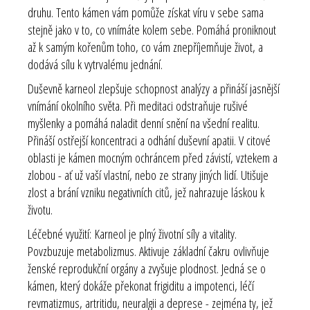
druhu. Tento kámen vám pomůže získat víru v sebe sama
stejně jako v to, co vnímáte kolem sebe. Pomáhá proniknout
až k samým kořenům toho, co vám znepříjemňuje život, a
dodává sílu k vytrvalému jednání.
Duševně karneol zlepšuje schopnost analýzy a přináší jasnější
vnímání okolního světa. Při meditaci odstraňuje rušivé
myšlenky a pomáhá naladit denní snění na všední realitu.
Přináší ostřejší koncentraci a odhání duševní apatii. V citové
oblasti je kámen mocným ochráncem před závistí, vztekem a
zlobou - ať už vaší vlastní, nebo ze strany jiných lidí. Utišuje
zlost a brání vzniku negativních citů, jež nahrazuje láskou k
životu.
Léčebné využití:
Karneol je plný životní síly a vitality.
Povzbuzuje metabolizmus. Aktivuje
základní čakru
ovlivňuje
ženské reprodukční orgány a zvyšuje plodnost. Jedná se o
kámen, který dokáže překonat frigiditu a impotenci, léčí
revmatizmus, artritidu, neuralgii a deprese - zejména ty, jež