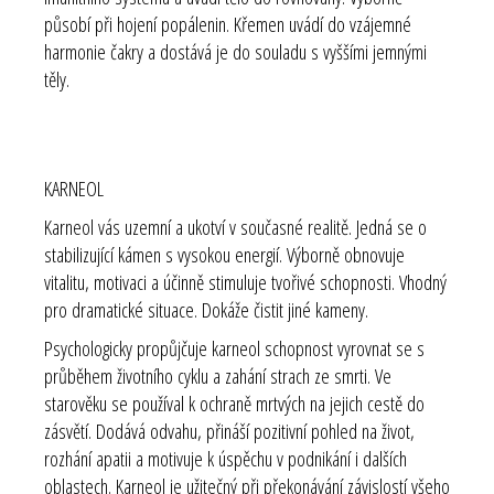
působí při hojení popálenin. Křemen uvádí do vzájemné
harmonie čakry a dostává je do souladu s vyššími jemnými
těly.
KARNEOL
Karneol vás uzemní a ukotví v současné realitě. Jedná se o
stabilizující kámen s vysokou energií. Výborně obnovuje
vitalitu, motivaci a účinně stimuluje tvořivé schopnosti. Vhodný
pro dramatické situace. Dokáže čistit jiné kameny.
Psychologicky propůjčuje karneol schopnost vyrovnat se s
průběhem životního cyklu a zahání strach ze smrti. Ve
starověku se používal k ochraně mrtvých na jejich cestě do
zásvětí. Dodává odvahu, přináší pozitivní pohled na život,
rozhání apatii a motivuje k úspěchu v podnikání i dalších
oblastech. Karneol je užitečný při překonávání závislostí všeho