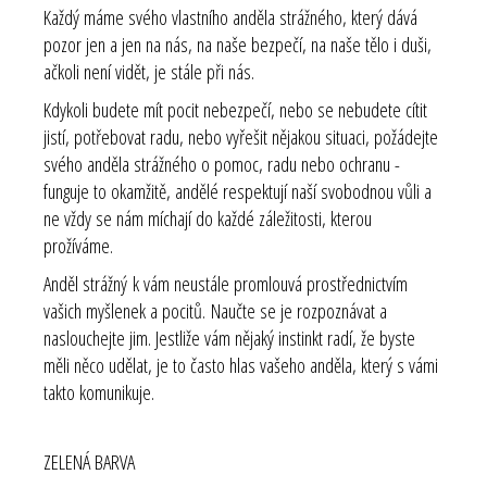
Každý máme svého vlastního anděla strážného, který dává
pozor jen a jen na nás, na naše bezpečí, na naše tělo i duši,
ačkoli není vidět, je stále při nás.
Kdykoli budete mít pocit nebezpečí, nebo se nebudete cítit
jistí, potřebovat radu, nebo vyřešit nějakou situaci, požádejte
svého anděla strážného o pomoc, radu nebo ochranu -
funguje to okamžitě, andělé respektují naší svobodnou vůli a
ne vždy se nám míchají do každé záležitosti, kterou
prožíváme.
Anděl strážný k vám neustále promlouvá prostřednictvím
vašich myšlenek a pocitů. Naučte se je rozpoznávat a
naslouchejte jim. Jestliže vám nějaký instinkt radí, že byste
měli něco udělat, je to často hlas vašeho anděla, který s vámi
takto komunikuje.
ZELENÁ BARVA