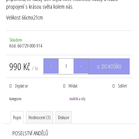
propojení s krásou světa kolem nás.
Velikost 66cmx21cm
Skladem
Kód:
661729-000-914
990 Kč
DO KOŠÍKU
/ ks
Měrná
cena:
Zeptat se
Hlídat
Sdílet
Kategorie
:
Andělé a víly
Popis
Hodnocení (1)
Diskuze
POSELSTVÍ ANDĚLŮ