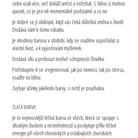
sebe vzali více, než dokáží unést a vstřebat. S bílou si mohou
ujasnit, co je pro ně momentálně podstatné a co ne.
Je dobré se jí obklopit, když vás čeká důležitá změna v životě.
Dodává nám k tomu odvahu.
Je vhodnou barvou v období, kdy se snažíme uspořádat si
vlastní život, a k vyjasňování myšlenek.
Dodává sílu a probouzí tvořivé schopnosti člověka.
Potřebujete-li se zregenerovat, jak po nemoci, tak po stresu,
vsaďte na bílou.
Zvyšuje účinky jakékoliv barvy, s nichž je používána.
ZLATÁ BARVA
Je to nejmocnější léčivá barva ze všech, která se spojuje s
dlouhým životem a nesmrtelností a poskytuje příliv léčivé
energie při všech chronických a oslabujících chorobách.