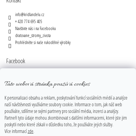
Kontakt
info
@
kridlandelu.cz
+ 420 774 695 405
Navštivte nás i na Facebooku
dratovane_stromy_zivota
Prohlédněte si naše rukodělné výrobky
Facebook
Tato webová stránka používá cookies
Instagram
K personalizaci obsahu a reklam, poskytování funkcí sociálních médií a analýze
naší návštěvnosti využíváme soubory cookie. Informace o tom, jak náš web
používáte, sdílíme se svými partnery pro sociální média, inzerci a analýzy.
Partneři tyto údaje mohou zkombinovat s dalšími informacemi, které jste jim
poskytli nebo které získali v důsledku toho, že používáte jejich služby.
Více informací
zde
.