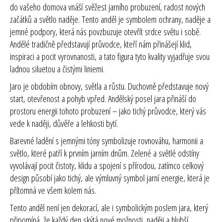
do vašeho domova vnáší svěžest jarního probuzení, radost nových
začátků a světlo naděje. Tento anděl je symbolem ochrany, naděje a
jemné podpory, která nás povzbuzuje otevřít srdce světu i sobě.
Andělé tradičně představují průvodce, kteří nám přinášejí klid,
inspiraci a pocit vyrovnanosti, a tato figura tyto kvality vyjadřuje svou
ladnou siluetou a čistými liniemi.
Jaro je obdobím obnovy, světla a růstu. Duchovně představuje nový
start, otevřenost a pohyb vpřed. Andělský posel jara přináší do
prostoru energii tohoto probuzení – jako tichý průvodce, který vás
vede k naději, důvěře a lehkosti bytí.
Barevné ladění s jemnými tóny symbolizuje rovnováhu, harmonii a
světlo, které patří k prvním jarním dnům. Zelené a světlé odstíny
vyvolávají pocit čistoty, klidu a spojení s přírodou, zatímco celkový
design působí jako tichý, ale výmluvný symbol jarní energie, která je
přítomná ve všem kolem nás.
Tento anděl není jen dekorací, ale i
symbolickým poslem jara
, který
připomíná, že každý den skýtá nové možnosti, naději a hlubší