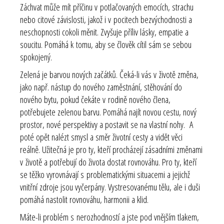
Záchvat může mít příčinu v potlačovaných emocích, strachu
nebo citové závislosti, jakož i v pocitech bezvýchodnosti a
neschopnosti cokoli měnit. Zvyšuje příliv lásky, empatie a
soucitu. Pomáhá k tomu, aby se člověk cítil sám se sebou
spokojený.
Zelená je barvou nových začátků. Čeká-li vás v životě změna,
jako např. nástup do nového zaměstnání, stěhování do
nového bytu, pokud čekáte v rodině nového člena,
potřebujete zelenou barvu. Pomáhá najít novou cestu, nový
prostor, nové perspektivy a postavit se na vlastní nohy. A
poté opět nalézt smysl a směr životní cesty a vidět věci
reálně. Užitečná je pro ty, kteří procházejí zásadními změnami
v životě a potřebují do života dostat rovnováhu. Pro ty, kteří
se těžko vyrovnávají s problematickými situacemi a jejichž
vnitřní zdroje jsou vyčerpány. Vystresovanému tělu, ale i duši
pomáhá nastolit rovnováhu, harmonii a klid.
Máte-li problém s nerozhodností a jste pod vnějším tlakem,