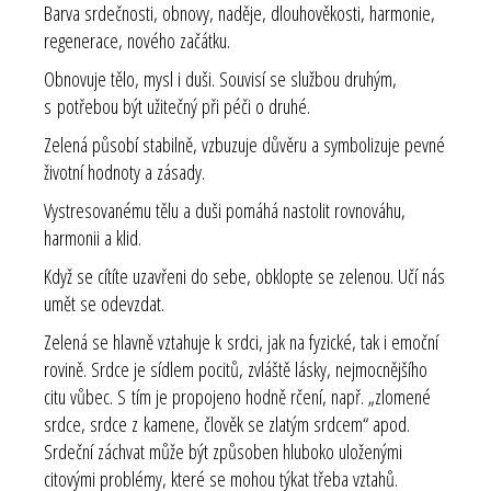
Barva srdečnosti, obnovy, naděje, dlouhověkosti, harmonie,
regenerace, nového začátku.
Obnovuje tělo, mysl i duši. Souvisí se službou druhým,
s potřebou být užitečný při péči o druhé.
Zelená působí stabilně, vzbuzuje důvěru a symbolizuje pevné
životní hodnoty a zásady.
Vystresovanému tělu a duši pomáhá nastolit rovnováhu,
harmonii a klid.
Když se cítíte uzavřeni do sebe, obklopte se zelenou. Učí nás
umět se odevzdat.
Zelená se hlavně vztahuje k srdci, jak na fyzické, tak i emoční
rovině. Srdce je sídlem pocitů, zvláště lásky, nejmocnějšího
citu vůbec. S tím je propojeno hodně rčení, např. „zlomené
srdce, srdce z kamene, člověk se zlatým srdcem“ apod.
Srdeční záchvat může být způsoben hluboko uloženými
citovými problémy, které se mohou týkat třeba vztahů.