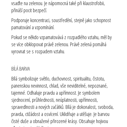
vsaďte na zelenou. Je nápomocná také při klaustrofobii,
přináší pocit bezpečí.
Podporuje koncentraci, soustředění, stejně jako schopnost
pamatování a vzpomínání.
Pokud se někdo vzpamatovává z rozpadlého vztahu, měl by
se více obklopovat právě zelenou. Právě zelená pomáhá
vyrovnat se s rozpadem vztahu.
BÍLÁ BARVA
Bílá symbolizuje světlo, duchovnost, spiritualitu, čistotu,
panenskou nevinnost, chlad, vše neviditelné, nepoznané,
tajemné. Odhaluje pravdu a upřímnost. Je symbolem
sjednocení, průhlednosti, neúplatnosti, upřímnosti,
spravedlnosti a nových začátků. Bílá je dokonalost, svoboda,
pravda, ctižádost a osvícení. Uklidňuje a utěšuje. Je barvou
čisté duše a obnažené přirozené krásy. Obsahuje hojivou