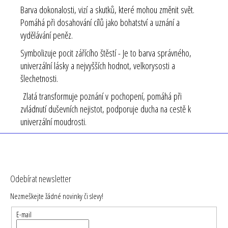
Barva dokonalosti, vizí a skutků, které mohou změnit svět.
Pomáhá při dosahování cílů jako bohatství a uznání a
vydělávání peněz.
Symbolizuje pocit zářícího štěstí - Je to barva správného,
univerzální lásky a nejvyšších hodnot, velkorysosti a
šlechetnosti.
Zlatá transformuje poznání v pochopení, pomáhá při
zvládnutí duševních nejistot, podporuje ducha na cestě k
univerzální moudrosti.
Z
á
Odebírat newsletter
p
Nezmeškejte žádné novinky či slevy!
a
t
E-mail
í