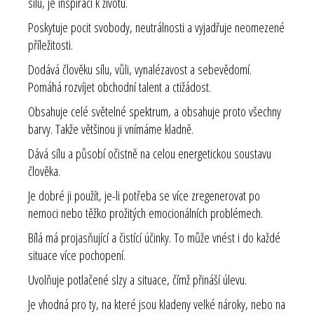
sílu, je inspirací k životu.
Poskytuje pocit svobody, neutrálnosti a vyjadřuje neomezené
příležitosti.
Dodává člověku sílu, vůli, vynalézavost a sebevědomí.
Pomáhá rozvíjet obchodní talent a ctižádost.
Obsahuje celé světelné spektrum, a obsahuje proto všechny
barvy. Takže většinou ji vnímáme kladně.
Dává sílu a působí očistně na celou energetickou soustavu
člověka.
Je dobré ji použít, je-li potřeba se více zregenerovat po
nemoci nebo těžko prožitých emocionálních problémech.
Bílá má projasňující a čistící účinky. To může vnést i do každé
situace více pochopení.
Uvolňuje potlačené slzy a situace, čímž přináší úlevu.
Je vhodná pro ty, na které jsou kladeny velké nároky, nebo na