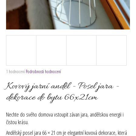
č
u
j
e
m
e
Průměrné
1 hodnocení
Podrobnosti hodnocení
hodnocení
produktu
Kovový jarní anděl - Posel jara -
je
5,0
dekorace do bytu 66x21cm
z
5
hvězdiček.
Nechte do svého domova vstoupit závan jara, andělskou energii i
čistou krásu.
Andělský posel jara 66 × 21 cm je elegantní kovová dekorace, která