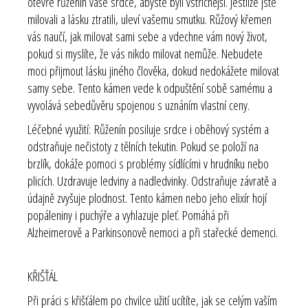
otevře růženín vaše srdce, abyste byli vstřícnější. Jestliže jste
milovali a lásku ztratili, uleví vašemu smutku. Růžový křemen
vás naučí, jak milovat sami sebe a vdechne vám nový život,
pokud si myslíte, že vás nikdo milovat nemůže. Nebudete
moci přijmout lásku jiného člověka, dokud nedokážete milovat
samy sebe. Tento kámen vede k odpuštění sobě samému a
vyvolává sebedůvěru spojenou s uznáním vlastní ceny.
Léčebné využití:
Růženín posiluje srdce i oběhový systém a
odstraňuje nečistoty z tělních tekutin. Pokud se položí na
brzlík, dokáže pomoci s problémy sídlícími v hrudníku nebo
plicích. Uzdravuje ledviny a nadledvinky. Odstraňuje závratě a
údajně zvyšuje plodnost. Tento kámen nebo jeho elixír hojí
popáleniny i puchýře a vyhlazuje pleť. Pomáhá při
Alzheimerově a Parkinsonově nemoci a při stařecké demenci.
KŘIŠŤÁL
Při práci s křišťálem po chvilce užití ucítíte, jak se celým vaším