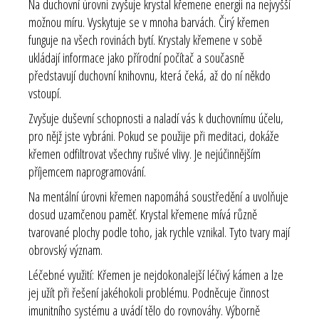
Na duchovní úrovni zvyšuje krystal křemene energii na nejvyšší
možnou míru. Vyskytuje se v mnoha barvách. Čirý křemen
funguje na všech rovinách bytí. Krystaly křemene v sobě
ukládají informace jako přírodní počítač a současně
představují duchovní knihovnu, která čeká, až do ní někdo
vstoupí.
Zvyšuje duševní schopnosti a naladí vás k duchovnímu účelu,
pro nějž jste vybráni. Pokud se použije při meditaci, dokáže
křemen odfiltrovat všechny rušivé vlivy. Je nejúčinnějším
příjemcem naprogramování.
Na mentální úrovni křemen napomáhá soustředění a uvolňuje
dosud uzamčenou paměť. Krystal křemene mívá různě
tvarované plochy podle toho, jak rychle vznikal. Tyto tvary mají
obrovský význam.
Léčebné využití: Křemen je nejdokonalejší léčivý kámen a lze
jej užít při řešení jakéhokoli problému. Podněcuje činnost
imunitního systému a uvádí tělo do rovnováhy. Výborně