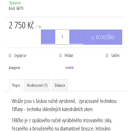
Skladem
Kód:
6879
2 750 Kč
/ ks
Měrná
DO KOŠÍKU
cena:
Zeptat se
Hlídat
Sdílet
Kategorie
:
Andělé
Popis
Hodnocení (1)
Diskuze
Vitráže jsou s láskou ručně vyrobené, zpracované technikou
Tiffany - technika skleněných katedrálních oken.
Tělíčko je z opálového ručně vyráběného irizovaného skla,
řezaného a broušeného na diamantové brusce, letováno