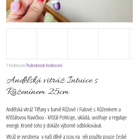
č
u
j
e
m
e
Průměrné
1 hodnocení
Podrobnosti hodnocení
hodnocení
produktu
Andělská vitráž Intuice s
je
5,0
Růženínem 25cm
z
5
hvězdiček.
Andělská vitráž Tiffany v barvě
Růžové
i
Fialové
s
Růženínem a
Křišťálovou
hlavičkou - k
řišťál Pohlcuje, ukládá, uvolňuje a reguluje
energii. Kromě toho ji dokáže výborně odblokovávat.
Vitráž je vyrobena v naší dílně a jsou na něj použity pouze české