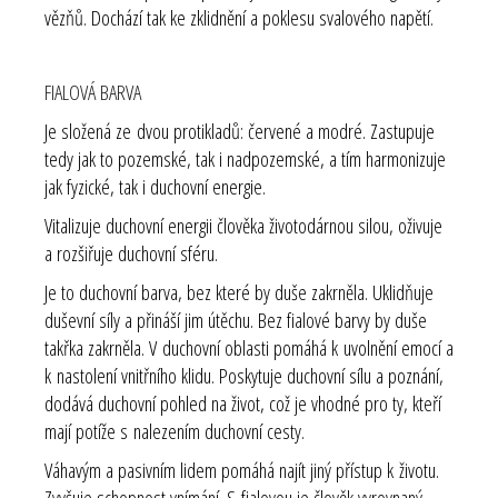
vězňů. Dochází tak ke zklidnění a poklesu svalového napětí.
FIALOVÁ BARVA
Je složená ze dvou protikladů: červené a modré. Zastupuje
tedy jak to pozemské, tak i nadpozemské, a tím harmonizuje
jak fyzické, tak i duchovní energie.
Vitalizuje duchovní energii člověka životodárnou silou, oživuje
a rozšiřuje duchovní sféru.
Je to duchovní barva, bez které by duše zakrněla. Uklidňuje
duševní síly a přináší jim útěchu. Bez fialové barvy by duše
takřka zakrněla. V duchovní oblasti pomáhá k uvolnění emocí a
k nastolení vnitřního klidu. Poskytuje duchovní sílu a poznání,
dodává duchovní pohled na život, což je vhodné pro ty, kteří
mají potíže s nalezením duchovní cesty.
Váhavým a pasivním lidem pomáhá najít jiný přístup k životu.
Zvyšuje schopnost vnímání. S fialovou je člověk vyrovnaný,