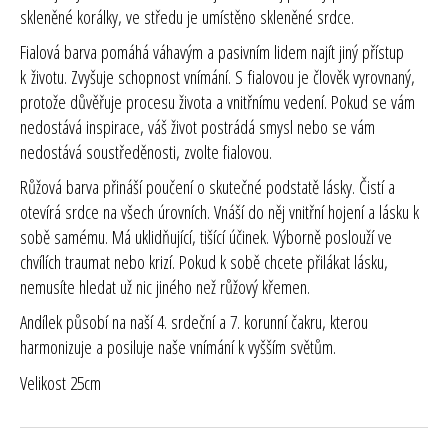
skleněné korálky, ve středu je umístěno skleněné srdce.
Fialová barva
pomáhá váhavým a pasivním lidem najít jiný přístup
k životu. Zvyšuje schopnost vnímání. S fialovou je člověk vyrovnaný,
protože důvěřuje procesu života a vnitřnímu vedení. Pokud se vám
nedostává inspirace, váš život postrádá smysl nebo se vám
nedostává soustředěnosti, zvolte fialovou.
Růžová barva
přináší poučení o skutečné podstatě lásky. Čistí a
otevírá srdce na všech úrovních. Vnáší do něj vnitřní hojení a lásku k
sobě samému. Má uklidňující, tišící účinek. Výborně poslouží ve
chvílích traumat nebo krizí. Pokud k sobě chcete přilákat lásku,
nemusíte hledat už nic jiného než růžový křemen.
Andílek působí na naší 4. srdeční a 7. korunní čakru, kterou
harmonizuje a posiluje naše vnímání k vyšším světům.
Velikost 25cm