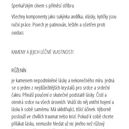
šperkařským cínem s příměsí stříbra.
Všechny komponenty jako sukýnka andílka, vlásky, kytičky jsou
ruční práce. Povrch je patinován, leštěn a ošetřen proti
oxidaci.
KAMENY A JEJICH LÉČIVÉ VLASTNOSTI
RŮŽENÍN
je kamenem nepodmíněné lásky a nekonečného míru. Jedná
se o jeden z
nejdůležitějších krystalů pro srdce a srdeční
čakru
. Přináší poučení o skutečné podstatě lásky. Čistí a
otevírá srdce na všech úrovních. Vnáší do něj vnitřní hojení a
lásku k sobě samému. Má uklidňující, tišící účinek. Výborně
poslouží ve chvílích traumat nebo krizí. Pokud k sobě chcete
přilákat lásku, nemusíte hledat už nic jiného než růžový