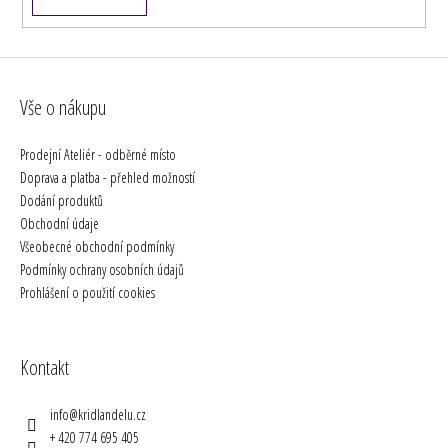
Vše o nákupu
Prodejní Ateliér - odběrné místo
Doprava a platba - přehled možností
Dodání produktů
Obchodní údaje
Všeobecné obchodní podmínky
Podmínky ochrany osobních údajů
Prohlášení o použití cookies
Kontakt
info
@
kridlandelu.cz
+ 420 774 695 405