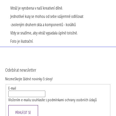
Vitráž je vyrobena v naší kreativní dílně.
Jednotlivé kusy se mohou od sebe vzájemně odlišovat
-zvoleným druhem skla a komponentů - korálků
Vždy se snažíme, aby vitráž vypadala úplně totožně.
Foto je ilustrační.
Z
á
Odebírat newsletter
p
Nezmeškejte žádné novinky či slevy!
a
t
E-mail
í
Vložením e-mailu souhlasíte s
podmínkami ochrany osobních údajů
PŘIHLÁSIT SE