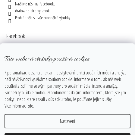
Navštivte nás i na Facebooku
dratovane_stromy_zivota
Prohlédněte si naše rukodělné výrobky
Facebook
Tato webová stránka používá cookies
Instagram
K personalizaci obsahu a reklam, poskytování funkcí sociálních médií a analýze
naší návštěvnosti využíváme soubory cookie. Informace o tom, jak náš web
používáte, sdílíme se svými partnery pro sociální média, inzerci a analýzy.
Partneři tyto údaje mohou zkombinovat s dalšími informacemi, které jste jim
poskytli nebo které získali v důsledku toho, že používáte jejich služby.
Více informací
zde
.
Sledovat na Instagramu
Nastavení
Vytvořil Shoptet