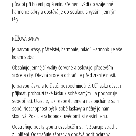
působí při hojení popálenin. Křemen uvádí do vzájemné
harmonie čakry a dostává je do souladu s vyššími jemnými
těly.
RŮŽOVÁ BARVA
Je barvou krásy, přátelství, harmonie, mládí. Harmonizuje vše
kolem sebe.
Obsahuje jemnější kvality červené a oslovuje především
srdce a city. Otevírá srdce a ochraňuje před zranitelností.
Je barvou lásky, a to čisté, bezpodmínečné. Učí lásku dávat i
přijímat, probouzí také lásku k sobě samým a podporuje
sebepřijetí. Ukazuje, jak respektujeme a nasloucháme sami
sobě. Neschopnost být k sobě laskavý a něžný je nám
škodlivá. Posiluje schopnost uvědomit si vlastní cenu.
Odstraňuje pocity typu „nezasloužím si…“. Zbavuje strachu
z ublížení. Odstraňuje zábrany a dodává pocit ochrany.