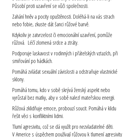
Působí proti uzavření se vůči společnosti.
Zahání hněv a pocity opuštěnosti. Doléhá-li na vás strach
nebo fobie, zkuste dát šanci růžové barvě.
Kdykoliv je zatvrzelost či emocionální uzavření, pomůže
růžová. Léčí zlomená srdce a ztráty.
Podporuje laskavost v rodinných i přátelských vztazích, při
smiřování po hádkách.
Pomáhá zvládat sexuální závislosti a odstraňuje vlastnické
sklony.
Pomáhá tomu, kdo v sobě skrývá ženský aspekt nebo
vyrůstal bez matky, aby v sobě nalezl mateřskou energii.
Růžová zklidňuje emoce, probouzí soucit. Pomáhá v klidu
řešit věci s konfliktními lidmi.
Tlumí agresivitu, což se dá využít pro nezvladatelné děti.
V Americe s úspěchem používají růžovou k tlumení agresivity