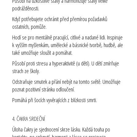
Působí na úzkostlivé stavy a harmonizuje stavy velké
podrážděnosti.
Když potřebujete ochránit před přemírou požadavků
ostatních, pomůže.
Hodí se pro mentálně pracující, citlivé a nadané lidi. Inspiruje
k vyšším myšlenkám, umělecké a básnické tvorbě, hudbě, ale
také umožňuje sloužit a pomáhat.
Působí proti stresu a hyperaktivitě (u dětí). U dětí zmírňuje
strach ze školy.
Odstraňuje smutek a přání nebýt na tomto světě. Umožňuje
poznat pozitivní stránku odloučení.
Pomáhá při šocích vyvěrajících z blízkosti smrti.
4. ČAKRA SRDEČNÍ
Úloha čakry je sjednocení skrze lásku. Každá touha po
kontaktu, po splynutí, harmonii a lásce se projevuje