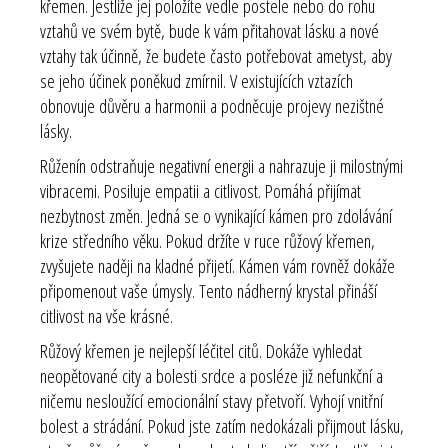
křemen. Jestliže jej položíte vedle postele nebo do rohu
vztahů ve svém bytě, bude k vám přitahovat lásku a nové
vztahy tak účinně, že budete často potřebovat ametyst, aby
se jeho účinek poněkud zmírnil. V existujících vztazích
obnovuje důvěru a harmonii a podněcuje projevy nezištné
lásky.
Růženín odstraňuje negativní energii a nahrazuje ji milostnými
vibracemi. Posiluje empatii a citlivost. Pomáhá přijímat
nezbytnost změn. Jedná se o vynikající kámen pro zdolávání
krize středního věku. Pokud držíte v ruce růžový křemen,
zvyšujete naději na kladné přijetí. Kámen vám rovněž dokáže
připomenout vaše úmysly. Tento nádherný krystal přináší
citlivost na vše krásné.
Růžový křemen je nejlepší léčitel citů. Dokáže vyhledat
neopětované city a bolesti srdce a posléze již nefunkční a
ničemu nesloužící emocionální stavy přetvoří. Vyhojí vnitřní
bolest a strádání. Pokud jste zatím nedokázali přijmout lásku,