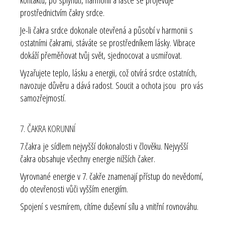
prostřednictvím čakry srdce.
Je-li čakra srdce dokonale otevřená a působí v harmonii s
ostatními čakrami, stáváte se prostředníkem lásky. Vibrace
dokáží přeměňovat tvůj svět, sjednocovat a usmiřovat.
Vyzařujete teplo, lásku a energii, což otvírá srdce ostatních,
navozuje důvěru a dává radost. Soucit a ochota jsou pro vás
samozřejmostí.
7. ČAKRA KORUNNÍ
7.čakra je sídlem nejvyšší dokonalosti v člověku. Nejvyšší
čakra obsahuje všechny energie nižších čaker.
Vyrovnané energie v 7. čakře znamenají přístup do nevědomí,
do otevřenosti vůči vyšším energiím.
Spojení s vesmírem, cítíme duševní sílu a vnitřní rovnováhu.