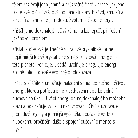
tělem rozlévají jeho jemné a průzračně čisté vibrace, jak jeho
jasné světlo čistí vaši duši od nánosů starých křivd, smutků a
strachů a nahrazuje je radostí, životem a čistou energií.
Křišťál je nejdokonalejší léčivý kámen a lze jej užít při řešení
jakéhokoli problému.
Křišťál je díky své jedinečné spirálové krystalické formě
nejúčinnější léčivý krystal a nejsilnější zesilovač energie na
této planetě. Pohlcuje, ukládá, uvolňuje a reguluje energii.
Kromě toho ji dokáže výborně odblokovávat.
Práce s křišťálem umožňuje naladění se na jedinečnou léčivou
energii, kterou potřebujeme k uzdravení nebo ke splnění
duchovního úkolu. Uvádí energii do nejdokonalejšího možného
stavu a odstraňuje vzniklou nerovnováhu. Čistí a uzdravuje
jednotlivé orgány a jemnější vyšší těla. Současně vede k
hlubokému pročištění duše a spojení duševní dimenze s
myslí.