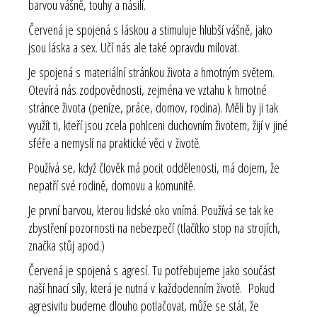
barvou vášně, touhy a násilí.
Červená je spojená s láskou a stimuluje hlubší vášně, jako
jsou láska a sex. Učí nás ale také opravdu milovat.
Je spojená s materiální stránkou života a hmotným světem.
Otevírá nás zodpovědnosti, zejména ve vztahu k hmotné
stránce života (peníze, práce, domov, rodina). Měli by ji tak
využít ti, kteří jsou zcela pohlceni duchovním životem, žijí v jiné
sféře a nemyslí na praktické věci v životě.
Používá se, když člověk má pocit oddělenosti, má dojem, že
nepatří své rodině, domovu a komunitě.
Je první barvou, kterou lidské oko vnímá. Používá se tak ke
zbystření pozornosti na nebezpečí (tlačítko stop na strojích,
značka stůj apod.)
Červená je spojená s agresí. Tu potřebujeme jako součást
naší hnací síly, která je nutná v každodenním životě. Pokud
agresivitu budeme dlouho potlačovat, může se stát, že