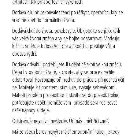
aktivitách, tak při sportovních výkonech.
Dodává sílu při rekonvalescenci po těžkých operacích, kdy se
vracíme zpět do normálního života.
Dodává chuť do života, povzbuzuje. Obklopujte se jí, čeká-li
vás velká životní změna a vy se bojíte odstartovat. Motivuje
k činu, směřuje k dosažení cíle a úspěchu, posiluje vůli a
dodává výdrž.
Dodává odvahu, potřebujete-li udělat nějakou velkou změnu,
třeba i v osobním životě, a chcete, aby se proces rychle
odstartoval. Povzbuzuje při nechuti do práce a při nechuti učit
se. Motivuje k činnostem, stimuluje, zvyšuje sebevědomí.
Máte-li problém prosadit se a stavíte se do pozadí. Pokud
potřebujete uspět, pomůže vám prosadit se a realizovat
naše nápady a ideje.
Odstraňuje negativní myšlenky. Učí nás umět říci „ne“.
Má ze všech barev nejvýraznější emocionální náboj. Je tedy