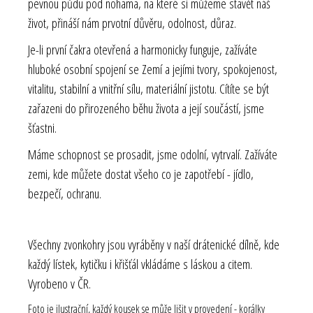
pevnou půdu pod nohama, na které si můžeme stavět náš
život, přináší nám prvotní důvěru, odolnost, důraz.
Je-li první čakra otevřená a harmonicky funguje, zažíváte
hluboké osobní spojení se Zemí a jejími tvory, spokojenost,
vitalitu, stabilní a vnitřní sílu, materiální jistotu. Cítíte se být
zařazeni do přirozeného běhu života a její součástí, jsme
šťastni.
Máme schopnost se prosadit, jsme odolní, vytrvalí. Zažíváte
zemi, kde můžete dostat všeho co je zapotřebí - jídlo,
bezpečí, ochranu.
Všechny zvonkohry jsou vyráběny v naší drátenické dílně, kde
každý lístek, kytičku i křišťál vkládáme s láskou a citem.
Vyrobeno v ČR.
Foto je ilustrační, každý kousek se může lišit v provedení - korálky