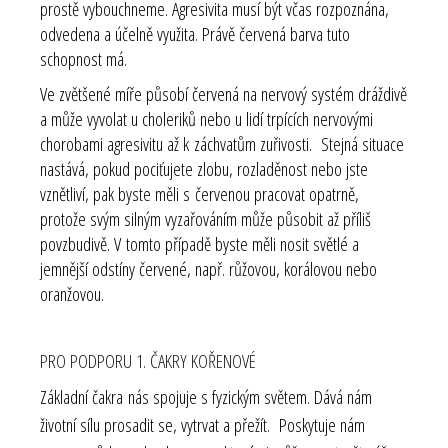
prostě vybouchneme. Agresivita musí být včas rozpoznána,
odvedena a účelně využita. Právě červená barva tuto
schopnost má.
Ve zvětšené míře působí červená na nervový systém dráždivě
a může vyvolat u choleriků nebo u lidí trpících nervovými
chorobami agresivitu až k záchvatům zuřivosti. Stejná situace
nastává, pokud pociťujete zlobu, rozladěnost nebo jste
vznětliví, pak byste měli s červenou pracovat opatrně,
protože svým silným vyzařováním může působit až příliš
povzbudivě. V tomto případě byste měli nosit světlé a
jemnější odstíny červené, např. růžovou, korálovou nebo
oranžovou.
PRO PODPORU 1. ČAKRY KOŘENOVÉ
Základní čakra nás spojuje s fyzickým světem. Dává nám
životní sílu prosadit se, vytrvat a přežít. Poskytuje nám