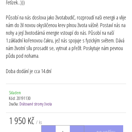
řetízek...)))
Působí na nás doslova jako životabudič, rozproudí naši energii a vlije
nám do žil novou okysličenou krev plnou života vášně. Postaví nás na
nohy a její životodárná energie vstoupí do nás. Působí na naší
1.základní kořenovou čakru, jež nás spojuje s fyzickým světem. Dává
nám životní sílu prosadit se, vytrv
at a přežít. Poskytuje nám pevnou
půdu pod nohama.
Doba dodání je cca 14.dní
Skladem
Kód:
20191130
Značka:
Drátované stromy života
1 950 Kč
/ ks
Měrná