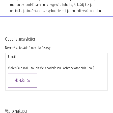
mohou být podkládány jinak - vyplývá z toho to, že každý kus je
originál a jedinečný a pouze vy budete mít jeden jediný svého druhu.
Z
á
Odebírat newsletter
p
Nezmeškejte žádné novinky či slevy!
a
t
E-mail
í
Vložením e-mailu souhlasíte s
podmínkami ochrany osobních údajů
PŘIHLÁSIT SE
Vše o nákupu