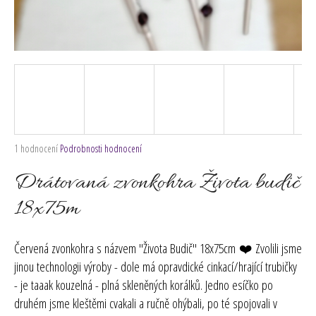
č
u
j
e
m
e
Průměrné
1 hodnocení
Podrobnosti hodnocení
hodnocení
produktu
Drátovaná zvonkohra Života budič
je
5,0
18x75m
z
5
hvězdiček.
Červená zvonkohra s názvem "Života Budič" 18x75cm
❤️ Zvolili jsme
jinou technologii výroby -
dole má opravdické cinkací/hrající trubičky
- je taaak kouzelná - plná skleněných korálků. Jedno esíčko po
druhém jsme kleštěmi cvakali a ručně ohýbali, po té spojovali v