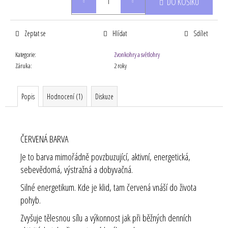
DO KOŠÍKU
cena:
Zeptat se
Hlídat
Sdílet
Kategorie
:
Zvonkohry a světlohry
Záruka
:
2 roky
Popis
Hodnocení (1)
Diskuze
ČERVENÁ BARVA
Je to barva mimořádně povzbuzující, aktivní, energetická,
sebevědomá, výstražná a dobyvačná.
Silné energetikum. Kde je klid, tam červená vnáší do života
pohyb.
Zvyšuje tělesnou sílu a výkonnost jak při běžných denních