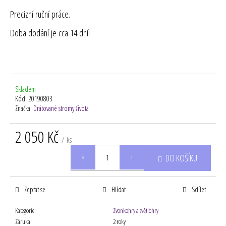
Precizní ruční práce.
Doba dodání je cca 14 dní!
Skladem
Kód:
20190803
Značka:
Drátované stromy života
2 050 Kč
/ ks
Měrná
DO KOŠÍKU
cena:
Zeptat se
Hlídat
Sdílet
Kategorie
:
Zvonkohry a světlohry
Záruka
:
2 roky