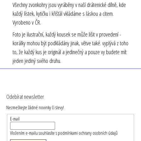
Všechny zvonkohry jsou vyráběny v naší drátenické dílně, kde
každý lístek, kytičku i křišťál vkládáme s láskou a citem.
Vyrobeno v ČR.
Foto je ilustrační, každý kousek se může lišit v provedení -
korálky mohou být podkládány jinak, větve také. vyplývá z toho
to, že každý kus je originál a jedinečný a pouze vy budete mít
jeden jediný svého druhu.
Z
á
Odebírat newsletter
p
Nezmeškejte žádné novinky či slevy!
a
t
E-mail
í
Vložením e-mailu souhlasíte s
podmínkami ochrany osobních údajů