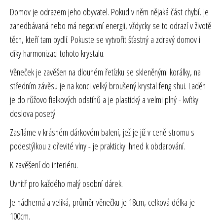
Domov je odrazem jeho obyvatel. Pokud v něm nějaká část chybí, je
zanedbávaná nebo má negativní energii, vždycky se to odrazí v životě
těch, kteří tam bydlí. Pokuste se vytvořit šťastný a zdravý domov i
díky harmonizaci tohoto krystalu.
Věneček je zavěšen na dlouhém řetízku se skleněnými korálky, na
středním závěsu je na konci velký broušený krystal feng shui. Laděn
je do růžovo fialkových odstínů a je plastický a velmi plný - kvítky
doslova posetý.
Zasíláme v krásném dárkovém balení, jež je již v ceně stromu s
podestýlkou z dřevité vlny - je prakticky ihned k obdarování.
K zavěšení do interiéru.
Uvnitř pro každého malý osobní dárek.
Je nádherná a veliká, průměr věnečku je 18cm, celková délka je
100cm.