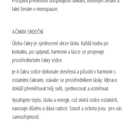
Prospívá především dospívajícím dívkám, těhotným ženám a
také ženám v menopauze.
4.ČAKRA SRDEČNÍ
Úloha čakry je sjednocení skrze lásku. Každá touha po
kontaktu, po splynutí, harmonii a lásce se projevuje
prostřednictvím čakry srdce.
Je-li čakra srdce dokonale otevřená a působí v harmonii s
ostatními čakrami, stáváte se prostředníkem lásky. Vibrace
dokáží přeměňovat tvůj svět, sjednocovat a usmiřovat.
Vyzařujete teplo, lásku a energii, což otvírá srdce ostatních,
navozuje důvěru a dává radost. Soucit a ochota jsou pro vás
samozřejmostí..