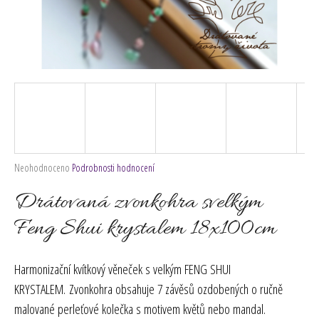
č
u
j
e
m
e
Průměrné
Neohodnoceno
Podrobnosti hodnocení
hodnocení
produktu
Drátovaná zvonkohra svelkým
je
0,0
Feng Shui krystalem 18x100cm
z
5
hvězdiček.
Harmonizační kvítkový věneček s velkým FENG SHUI
KRYSTALEM. Zvonkohra obsahuje 7 závěsů ozdobených o ručně
malované perleťové kolečka s motivem květů nebo mandal.