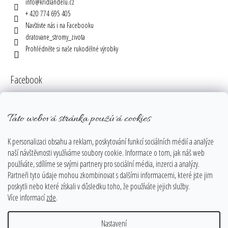
info
@
kridlandelu.cz
+ 420 774 695 405
Navštivte nás i na Facebooku
dratovane_stromy_zivota
Prohlédněte si naše rukodělné výrobky
Facebook
Tato webová stránka používá cookies
Instagram
K personalizaci obsahu a reklam, poskytování funkcí sociálních médií a analýze
naší návštěvnosti využíváme soubory cookie. Informace o tom, jak náš web
používáte, sdílíme se svými partnery pro sociální média, inzerci a analýzy.
Partneři tyto údaje mohou zkombinovat s dalšími informacemi, které jste jim
poskytli nebo které získali v důsledku toho, že používáte jejich služby.
Více informací
zde
.
Sledovat na Instagramu
Nastavení