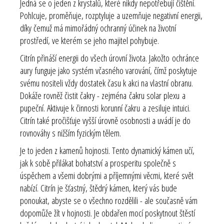
Jedná se o jeden z krystalů, které nikdy nepotřebují čištění.
Pohlcuje, proměňuje, rozptyluje a uzemňuje negativní energii,
díky čemuž má mimořádný ochranný účinek na životní
prostředí, ve kterém se jeho majitel pohybuje.
Citrín přináší energii do všech úrovní života. Jakožto ochránce
aury funguje jako systém včasného varování, čímž poskytuje
svému nositeli vždy dostatek času k akci na vlastní obranu.
Dokáže rovněž čistit čakry - zejména čakru solar plexu a
pupeční. Aktivuje k činnosti korunní čakru a zesiluje intuici.
Citrín také pročišťuje vyšší úrovně osobnosti a uvádí je do
rovnováhy s nižším fyzickým tělem.
Je to jeden z kamenů hojnosti. Tento dynamický kámen učí,
jak k sobě přilákat bohatství a prosperitu společně s
úspěchem a všemi dobrými a příjemnými věcmi, které svět
nabízí. Citrín je šťastný, štědrý kámen, který vás bude
ponoukat, abyste se o všechno rozdělili - ale současně vám
dopomůže žít v hojnosti. Je obdařen mocí poskytnout štěstí