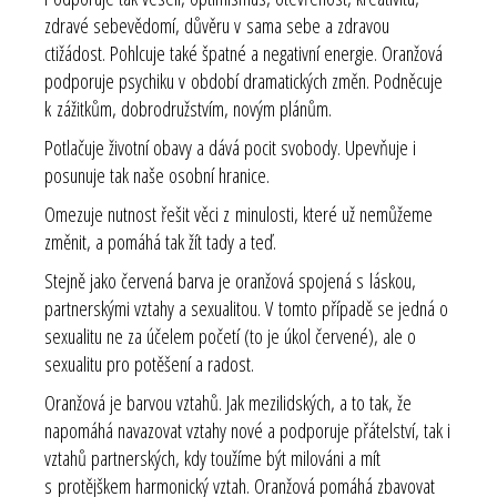
zdravé sebevědomí, důvěru v sama sebe a zdravou
ctižádost. Pohlcuje také špatné a negativní energie. Oranžová
podporuje psychiku v období dramatických změn. Podněcuje
k zážitkům, dobrodružstvím, novým plánům.
Potlačuje životní obavy a dává pocit svobody. Upevňuje i
posunuje tak naše osobní hranice.
Omezuje nutnost řešit věci z minulosti, které už nemůžeme
změnit, a pomáhá tak žít tady a teď.
Stejně jako červená barva je oranžová spojená s láskou,
partnerskými vztahy a sexualitou. V tomto případě se jedná o
sexualitu ne za účelem početí (to je úkol červené), ale o
sexualitu pro potěšení a radost.
Oranžová je barvou vztahů. Jak mezilidských, a to tak, že
napomáhá navazovat vztahy nové a podporuje přátelství, tak i
vztahů partnerských, kdy toužíme být milováni a mít
s protějškem harmonický vztah. Oranžová pomáhá zbavovat