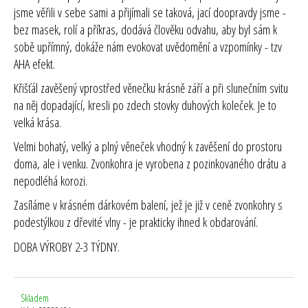
jsme věřili v sebe sami a přijímali se taková, jací doopravdy jsme -
bez masek, rolí a příkras, dodává člověku odvahu, aby byl sám k
sobě upřímný, dokáže nám evokovat uvědomění a vzpomínky - tzv
AHA efekt.
Křišťál
zavěšený vprostřed věnečku krásně září a při slunečním svitu
na něj dopadající, kresli po zdech stovky duhových koleček. Je to
velká krása.
Velmi bohatý, velký a plný věneček vhodný k zavěšení do prostoru
doma, ale i venku. Zvonkohra je vyrobena z pozinkovaného drátu a
nepodléhá korozi.
Zasíláme v krásném dárkovém balení, jež je již v ceně zvonkohry s
podestýlkou z dřevité vlny - je prakticky ihned k obdarování.
DOBA VÝROBY 2-3 TÝDNY.
Skladem