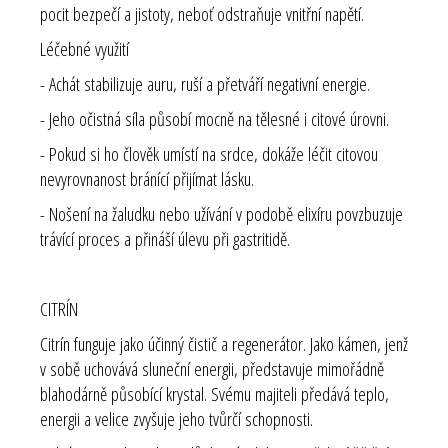
pocit bezpečí a jistoty, neboť odstraňuje vnitřní napětí.
Léčebné využití
- Achát stabilizuje auru, ruší a přetváří negativní energie.
- Jeho očistná síla působí mocně na tělesné i citové úrovni.
- Pokud si ho člověk umístí na srdce, dokáže léčit citovou
nevyrovnanost bránící přijímat lásku.
- Nošení na žaludku nebo užívání v podobě elixíru povzbuzuje
trávící proces a přináší úlevu při gastritidě.
CITRÍN
Citrín funguje jako účinný čistič a regenerátor. Jako kámen, jenž
v sobě uchovává sluneční energii, představuje mimořádně
blahodárně působící krystal. Svému majiteli předává teplo,
energii a velice zvyšuje jeho tvůrčí schopnosti.