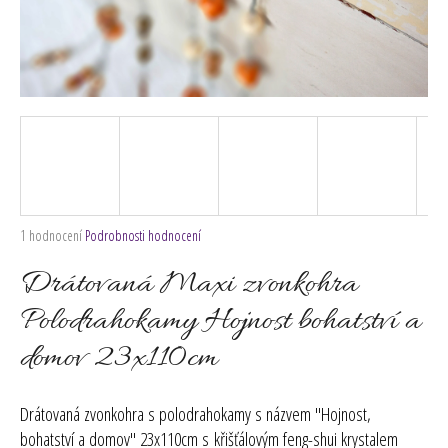
č
u
j
e
m
e
Průměrné
1 hodnocení
Podrobnosti hodnocení
hodnocení
produktu
Drátovaná Maxi zvonkohra
je
5,0
Polodrahokamy Hojnost bohatství a
z
domov 23x110cm
5
hvězdiček.
Drátovaná zvonkohra s
polodrahokamy
s názvem "Hojnost,
bohatství a domov" 23x110cm s křišťálovým feng-shui krystalem