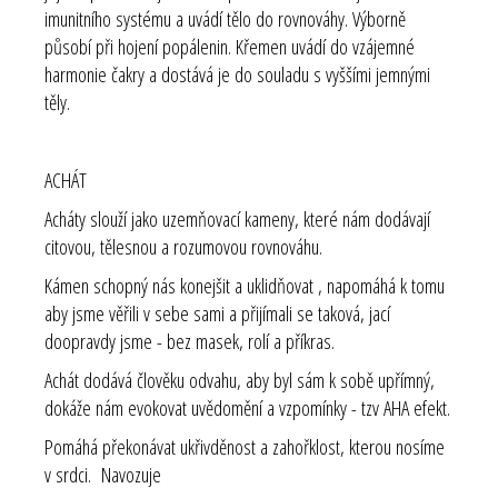
imunitního systému a uvádí tělo do rovnováhy. Výborně
působí při hojení popálenin. Křemen uvádí do vzájemné
harmonie čakry a dostává je do souladu s vyššími jemnými
těly.
ACHÁT
Acháty slouží jako uzemňovací kameny, které nám dodávají
citovou, tělesnou a rozumovou rovnováhu.
Kámen schopný nás konejšit a uklidňovat , napomáhá k tomu
aby jsme věřili v sebe sami a přijímali se taková, jací
doopravdy jsme - bez masek, rolí a příkras.
Achát dodává člověku odvahu, aby byl sám k sobě upřímný,
dokáže nám evokovat uvědomění a vzpomínky - tzv AHA efekt.
Pomáhá překonávat ukřivděnost a zahořklost, kterou nosíme
v srdci. Navozuje