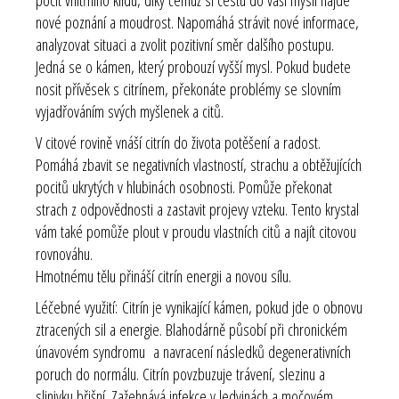
nové poznání a moudrost. Napomáhá strávit nové informace,
analyzovat situaci a zvolit pozitivní směr dalšího postupu.
Jedná se o kámen, který probouzí vyšší mysl. Pokud budete
nosit přívěsek s citrínem, překonáte problémy se slovním
vyjadřováním svých myšlenek a citů.
V citové rovině vnáší citrín do života potěšení a radost.
Pomáhá zbavit se negativních vlastností, strachu a obtěžujících
pocitů ukrytých v hlubinách osobnosti. Pomůže překonat
strach z odpovědnosti a zastavit projevy vzteku. Tento krystal
vám také pomůže plout v proudu vlastních citů a najít citovou
rovnováhu.
Hmotnému tělu přináší citrín energii a novou sílu.
Léčebné využití:
Citrín je vynikající kámen, pokud jde o obnovu
ztracených sil a energie. Blahodárně působí při chronickém
únavovém syndromu a navracení následků degenerativních
poruch do normálu. Citrín povzbuzuje trávení, slezinu a
slinivku břišní. Zažehnává infekce v ledvinách a močovém