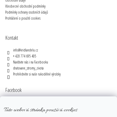
Obchodní údaje
Všeobecné obchodní podmínky
Podmínky ochrany osobních údajů
Prohlášení o použití cookies
Kontakt
info
@
kridlandelu.cz
+ 420 774 695 405
Navštivte nás i na Facebooku
dratovane_stromy_zivota
Prohlédněte si naše rukodělné výrobky
Facebook
Tato webová stránka používá cookies