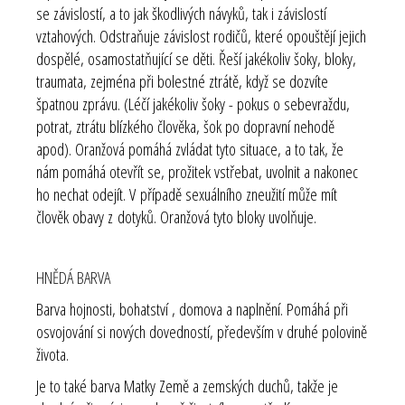
se závislostí, a to jak škodlivých návyků, tak i závislostí
vztahových. Odstraňuje závislost rodičů, které opouštějí jejich
dospělé, osamostatňující se děti. Řeší jakékoliv šoky, bloky,
traumata, zejména při bolestné ztrátě, když se dozvíte
špatnou zprávu. (Léčí jakékoliv šoky - pokus o sebevraždu,
potrat, ztrátu blízkého člověka, šok po dopravní nehodě
apod). Oranžová pomáhá zvládat tyto situace, a to tak, že
nám pomáhá otevřít se, prožitek vstřebat, uvolnit a nakonec
ho nechat odejít. V případě sexuálního zneužití může mít
člověk obavy z dotyků. Oranžová tyto bloky uvolňuje.
HNĚDÁ BARVA
Barva hojnosti, bohatství , domova a naplnění. Pomáhá při
osvojování si nových dovedností, především v druhé polovině
života.
Je to také barva Matky Země a zemských duchů, takže je