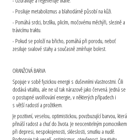
- Uzdravuje a regeneruje tkáně.
- Posiluje metabolizmus a blahodárně působí na kůži.
- Pomáhá srdci, brzlíku, plicím, močovému měchýři, slezině a
trávicímu traktu.
- Pokud se položí na břicho, pomáhá při porodu, neboť
zesiluje svalové stahy a současně zmírňuje bolest.
ORANŽOVÁ BARVA
Spojuje v sobě fyzickou energii s duševními vlastnostmi. Čili
dodává vitalitu, ale ne už tak nárazově jako červená. Jedná se
o postupné uvolňování energie, v některých případech i
s větší radostí a prožitkem.
Je pozitivní, veselou, optimistickou, povzbuzující barvou, která
přináší radost a chuť do života. Je neocenitelným pomocníkem
při depresi, nespokojenosti, skleslosti, smutku a nudě.
Podporuje tak veselí, optimismus, otevřenost, kreativitu,