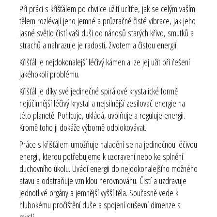
Při práci s křišťálem po chvilce užití ucítíte, jak se celým vaším
tělem rozlévají jeho jemné a průzračně čisté vibrace, jak jeho
jasné světlo čistí vaši duši od nánosů starých křivd, smutků a
strachů a nahrazuje je radostí, životem a čistou energií.
Křišťál je nejdokonalejší léčivý kámen a lze jej užít při řešení
jakéhokoli problému.
Křišťál je díky své jedinečné spirálové krystalické formě
nejúčinnější léčivý krystal a nejsilnější zesilovač energie na
této planetě. Pohlcuje, ukládá, uvolňuje a reguluje energii.
Kromě toho ji dokáže výborně odblokovávat.
Práce s křišťálem umožňuje naladění se na jedinečnou léčivou
energii, kterou potřebujeme k uzdravení nebo ke splnění
duchovního úkolu. Uvádí energii do nejdokonalejšího možného
stavu a odstraňuje vzniklou nerovnováhu. Čistí a uzdravuje
jednotlivé orgány a jemnější vyšší těla. Současně vede k
hlubokému pročištění duše a spojení duševní dimenze s
myslí.