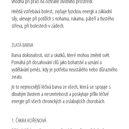
vhodná při práci na ochraně životního prostředí.
Hnědá vstřebává bolest, zvyšuje fyzickou energii a základní
síly, ulevuje při potížích s nohama, rukama, páteří a tlustého
střeva, při bolestech v zádech.
ZLATÁ BARVA
Barva dokonalosti, vizí a skutků, které mohou změnit svět.
Pomáhá při dosahování cílů jako bohatství a uznání a
vydělávání peněz, kdy je potřeba neustálého nebo důrazného
zvratu.
Je to nejmocnější léčivá barva ze všech, která se spojuje s
dlouhým životem a nesmrtelností a poskytuje příliv léčivé
energie při všech chronických a oslabujících chorobách.
1. ČAKRA KOŘENOVÁ