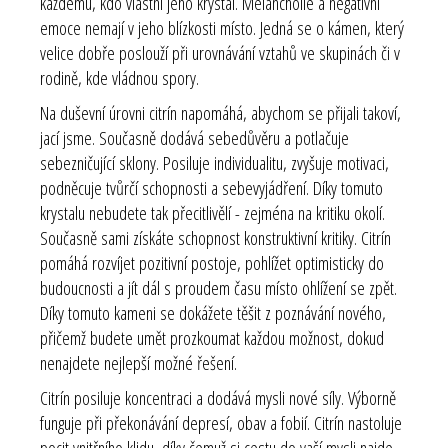
každému, kdo vlastní jeho krystal. Melancholie a negativní
emoce nemají v jeho blízkosti místo. Jedná se o kámen, který
velice dobře poslouží při urovnávání vztahů ve skupinách či v
rodině, kde vládnou spory.
Na duševní úrovni citrín napomáhá, abychom se přijali takoví,
jací jsme. Současně dodává sebedůvěru a potlačuje
sebezničující sklony. Posiluje individualitu, zvyšuje motivaci,
podněcuje tvůrčí schopnosti a sebevyjádření. Díky tomuto
krystalu nebudete tak přecitlivělí - zejména na kritiku okolí.
Současně sami získáte schopnost konstruktivní kritiky. Citrín
pomáhá rozvíjet pozitivní postoje, pohlížet optimisticky do
budoucnosti a jít dál s proudem času místo ohlížení se zpět.
Díky tomuto kameni se dokážete těšit z poznávání nového,
přičemž budete umět prozkoumat každou možnost, dokud
nenajdete nejlepší možné řešení.
Citrín posiluje koncentraci a dodává mysli nové síly. Výborně
funguje při překonávání depresí, obav a fobií. Citrín nastoluje
pocit vnitřního klidu, díky čemuž si cestu do vaší mysli najde