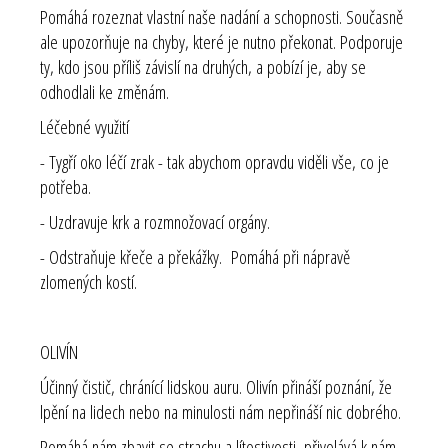
Pomáhá rozeznat vlastní naše nadání a schopnosti. Současně
ale upozorňuje na chyby, které je nutno překonat. Podporuje
ty, kdo jsou příliš závislí na druhých, a pobízí je, aby se
odhodlali ke změnám.
Léčebné využití
- Tygří oko léčí zrak - tak abychom opravdu viděli vše, co je
potřeba.
- Uzdravuje krk a rozmnožovací orgány.
- Odstraňuje křeče a překážky. Pomáhá při nápravě
zlomených kostí.
OLIVÍN
Účinný čistič, chránící lidskou auru. Olivín přináší poznání, že
lpění na lidech nebo na minulosti nám nepřináší nic dobrého.
Pomáhá nám zbavit se strachu a lítostivosti, přivolává k nám