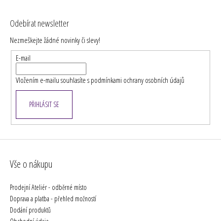
Z
á
Odebírat newsletter
p
Nezmeškejte žádné novinky či slevy!
a
t
E-mail
í
Vložením e-mailu souhlasíte s
podmínkami ochrany osobních údajů
PŘIHLÁSIT SE
Vše o nákupu
Prodejní Ateliér - odběrné místo
Doprava a platba - přehled možností
Dodání produktů