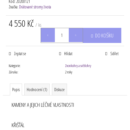
Kód:
20200121
Značka:
Drátované stromy života
4 550 Kč
/ ks
Měrná
DO KOŠÍKU
cena:
Zeptat se
Hlídat
Sdílet
Kategorie
:
Zvonkohry a světlohry
Záruka
:
2 roky
Popis
Hodnocení (1)
Diskuze
KAMENY A JEJICH LÉČIVÉ VLASTNOSTI
KŘIŠŤÁL