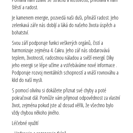
štěstí a radost.
Je kamenem energie, pozvedá naši duši, přináší radost. Jeho
zelenkavá záře nás dobíjí a láká do našeho života úspěch a
bohatství.
Svou září podporuje funkci veškerých orgánů, čistí a
harmonizuje zejména 4. čakru. Jeho zář nás obdarovává
teplem, životností, radostnou náladou a svěží energií. Díky
jeho energii se lépe učíme a vstřebáváme nové informace .
Podporuje rozvoj mentálních schopností a vnáší rovnováhu a
klid do naší mysli.
S pomocí olivínu si dokážete přiznat své chyby a poté
pokračovat dál. Pomůže vám přijmout odpovědnost za vlastní
život, zejména pokud jste až dosud věřili, že všechno bylo
vždy chybou někoho jiného.
Léčebné využití