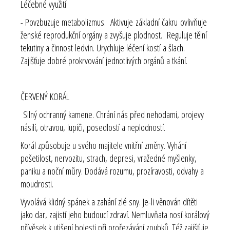
Léčebné využití
- Povzbuzuje metabolizmus. Aktivuje základní čakru ovlivňuje
ženské reprodukční orgány a zvyšuje plodnost. Reguluje tělní
tekutiny a činnost ledvin. Urychluje léčení kostí a šlach.
Zajišťuje dobré prokrvování jednotlivých orgánů a tkání.
ČERVENÝ KORÁL
Silný ochranný kamene. Chrání nás před nehodami, projevy
násilí, otravou, lupiči, posedlostí a neplodností.
Korál způsobuje u svého majitele vnitřní změny. Vyhání
pošetilost, nervozitu, strach, depresi, vražedné myšlenky,
paniku a noční můry. Dodává rozumu, prozíravosti, odvahy a
moudrosti.
Vyvolává klidný spánek a zahání zlé sny. Je-li věnován dítěti
jako dar, zajistí jeho budoucí zdraví. Nemluvňata nosí korálový
přívěsek k utišení bolesti při prořezávání zoubků. Též zajišťuje