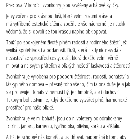
Preciosa. V koncích zvonkohry jsou zavěšeny achátové kytičky.
Je vytvořena pro krásnou duši, která velmi rozumí kráse a
má vytříbené estetické cítění a zbožňuje vše nádherné. Je natolik
vědomá, že si dovolí se tou krásou naplno obklopovat.
Touží po spokojeném životě plném radosti a rodinného štěstí. Jež
vyniká spolehlivostí a oddaností. Duši, která nikdy nic nevzdá a
nezastaví se vprostřed cesty
,
duši, která dokáže velmi věrně
milovat a na svých přátelích a blízkých nešetří laskavostí a štědrostí.
Zvonkohra je vyrobena pro podporu štědrosti, radosti, bohatství a
láskyplného domova – přesně toho všeho, čím ta ona duše je a jak
se projevuje. Bohatství nemusí být jen hmotné, ale i duchovní.
Takovým bohatstvím je, když dokážeme vytvářet plné, harmonické
prostředí pro naše blízké.
Zvonkohra je velmi bohatá, jsou do ni vpleteny polodrahokamy
citrínu, jantaru, karneolu, tygřího oka, olivínu, korálu a křišťálu.
Achát
je schopný nás konejšit a uklidňovat, napomáhá k tomu aby