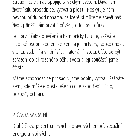
Základní čakra nás spojuje s fyzickým světem. Dává nám
životní sílu prosadit se, vytrvat a přežít. Poskytuje nám
pevnou půdu pod nohama, na které si můžeme stavět náš
život, přináší nám prvotní důvěru, odolnost, důraz.
Je-li první čakra otevřená a harmonicky funguje, zažíváte
hluboké osobní spojení se Zemí a jejími tvory, spokojenost,
vitalitu, stabilní a vnitřní sílu, materiální jistotu. Cítíte se být
zařazeni do přirozeného běhu života a její součástí, jsme
šťastni.
Máme schopnost se prosadit, jsme odolní, vytrvalí. Zažíváte
zemi, kde můžete dostat všeho co je zapotřebí - jídlo,
bezpečí, ochranu.
2. ČAKRA SAKRÁLNÍ
Druhá čakra je centrum ryzích a pravdivých emocí, sexuální
energie a tvořivých sil.