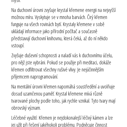
Na duchovní úrovni zvyšuje krystal křemene energii na nejvyšší
možnou míru. Vyskytuje se v mnoha barvách. Čirý křemen
funguje na všech rovinách bytí. Krystaly křemene v sobě
ukládají informace jako přírodní počítač a současně
představují duchovní knihovnu, která čeká, až do ní někdo
vstoupí.
Zvyšuje duševní schopnosti a naladí vás k duchovnímu účelu,
pro nějž jste vybráni. Pokud se použije při meditaci, dokáže
křemen odfiltrovat všechny rušivé vlivy. Je nejúčinnějším
příjemcem naprogramování.
Na mentální úrovni křemen napomáhá soustředění a uvolňuje
dosud uzamčenou paměť. Krystal křemene mívá různě
tvarované plochy podle toho, jak rychle vznikal. Tyto tvary mají
obrovský význam.
Léčebné využití: Křemen je nejdokonalejší léčivý kámen a lze
jej užít při řešení jakéhokoli problému. Podněcuje činnost