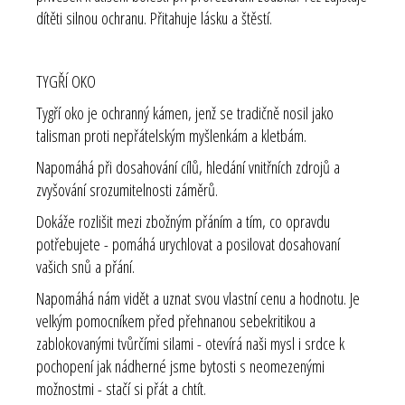
dítěti silnou ochranu. Přitahuje lásku a štěstí.
TYGŘÍ OKO
Tygří oko je ochranný kámen, jenž se tradičně nosil jako
talisman proti nepřátelským myšlenkám a kletbám.
Napomáhá při dosahování cílů, hledání vnitřních zdrojů a
zvyšování srozumitelnosti záměrů.
Dokáže rozlišit mezi zbožným přáním a tím, co opravdu
potřebujete - pomáhá urychlovat a posilovat dosahovaní
vašich snů a přání.
Napomáhá nám vidět a uznat svou vlastní cenu a hodnotu. Je
velkým pomocníkem před přehnanou sebekritikou a
zablokovanými tvůrčími silami - otevírá naši mysl i srdce k
pochopení jak nádherné jsme bytosti s neomezenými
možnostmi - stačí si přát a chtít.