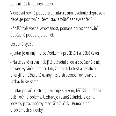
pohání nás k naplnění tužeb.
V duševní rovině podporuje jantar rozum, uvolňuje deprese a
zlepšuje pozitivní duševní stav a tvůrčí sebevyjádření.
Přináší trpělivost a vyrovnanost, pomáhá při rozhodování.
Současně podporuje paměť.
Léčebné využití
- Jantar je účinným prostředkem k pročištění a léčbě čaker.
- Na tělesné úrovni nabíjí tělo životní silou a současně z něj
dokáže vyhánět nemoci. Tím, že pohltí bolest a negativní
energii, umožňuje tělu, aby našlo ztracenou rovnováhu a
uzdravilo se samo.
- Jantar potlačuje stres, rezonuje s krkem, léčí štítnou žlázu a
další krční problémy. Uzdravuje rovněž žaludek, slezinu,
ledviny, játra, močový měchýř a žlučník. Pomáhá při
problémech s klouby.