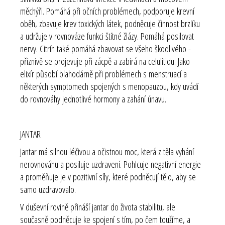
měchýři. Pomáhá při očních problémech, podporuje krevní
oběh, zbavuje krev toxických látek, podněcuje činnost brzlíku
a udržuje v rovnováze funkci štítné žlázy. Pomáhá posilovat
nervy. Citrín také pomáhá zbavovat se všeho škodlivého -
příznivě se projevuje při zácpě a zabírá na celulitidu. Jako
elixír působí blahodárně při problémech s menstruací a
některých symptomech spojených s menopauzou, kdy uvádí
do rovnováhy jednotlivé hormony a zahání únavu.
JANTAR
Jantar má silnou léčivou a očistnou moc, která z těla vyhání
nerovnováhu a posiluje uzdravení. Pohlcuje negativní energie
a proměňuje je v pozitivní síly, které podněcují tělo, aby se
samo uzdravovalo.
V duševní rovině přináší jantar do života stabilitu, ale
současně podněcuje ke spojení s tím, po čem toužíme, a