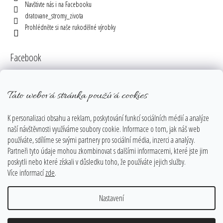
Navštivte nás i na Facebooku
dratovane_stromy_zivota
Prohlédněte si naše rukodělné výrobky
Facebook
Tato webová stránka používá cookies
Instagram
K personalizaci obsahu a reklam, poskytování funkcí sociálních médií a analýze
naší návštěvnosti využíváme soubory cookie. Informace o tom, jak náš web
používáte, sdílíme se svými partnery pro sociální média, inzerci a analýzy.
Partneři tyto údaje mohou zkombinovat s dalšími informacemi, které jste jim
poskytli nebo které získali v důsledku toho, že používáte jejich služby.
Více informací
zde
.
Sledovat na Instagramu
Nastavení
Vytvořil Shoptet