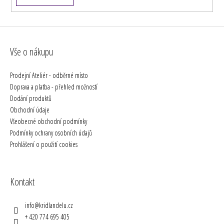
Vše o nákupu
Prodejní Ateliér - odběrné místo
Doprava a platba - přehled možností
Dodání produktů
Obchodní údaje
Všeobecné obchodní podmínky
Podmínky ochrany osobních údajů
Prohlášení o použití cookies
Kontakt
info
@
kridlandelu.cz
+ 420 774 695 405