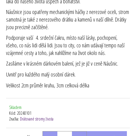
láká do našeho života úspěch a bohatství.
Náušnice jsou opatřeny mechanickými háčky z nerezové oceli, strom
samotná je také z nerezového drátku a kamenů v naší dílně. Drátky
jsou precizně začištěné.
Podporuje vaší 4. srdeční čakru, místo naší lásky, pochopení,
všeho, co nás lidi dělá lidi. Jsou to city, co nám udávají tempo naší
vzájemné cesty a toho, jak nahlížíme na život okolo nás.
Zasíláme v krásném dárkovém balení, jež je již v ceně Náušnic.
Uvnitř pro každého malý osobní dárek.
Velikost 2cm průměr kruhu, 3cm celková délka
Skladem
Kód:
20240101
Značka:
Drátované stromy života