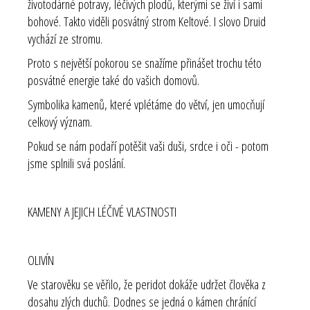
životodárné potravy, léčivých plodů, kterými se živí i sami
bohové. Takto viděli posvátný strom Keltové. I slovo Druid
vychází ze stromu.
Proto s největší pokorou se snažíme přinášet trochu této
posvátné energie také do vašich domovů.
Symbolika kamenů, které vplétáme do větví, jen umocňují
celkový význam.
Pokud se nám podaří potěšit vaši duši, srdce i oči - potom
jsme splnili svá poslání.
KAMENY A JEJICH LÉČIVÉ VLASTNOSTI
OLIVÍN
Ve starověku se věřilo, že peridot dokáže udržet člověka z
dosahu zlých duchů
.
Dodnes se jedná o kámen chránící