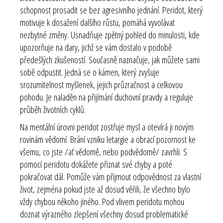
schopnost prosadit se bez agresivního jednání. Peridot, který
motivuje k dosažení dalšího růstu, pomáhá vyvolávat
nezbytné změny. Usnadňuje zpětný pohled do minulosti, kde
upozorňuje na dary, jichž se vám dostalo v podobě
předešlých zkušeností. Současně naznačuje, jak můžete sami
sobě odpustit. Jedná se o kámen, který zvyšuje
srozumitelnost myšlenek, jejich průzračnost a celkovou
pohodu. Je naladěn na přijímání duchovní pravdy a reguluje
průběh životních cyklů.
Na mentální úrovni peridot zostřuje mysl a otevírá ji novým
rovinám vědomí. Brání vzniku letargie a obrací pozornost ke
všemu, co jste /ať vědomě, nebo podvědomě/ zavrhli. S
pomocí peridotu dokážete přiznat své chyby a poté
pokračovat dál. Pomůže vám přijmout odpovědnost za vlastní
život, zejména pokud jste až dosud věřili, že všechno bylo
vždy chybou někoho jiného. Pod vlivem peridotu mohou
doznat výrazného zlepšení všechny dosud problematické