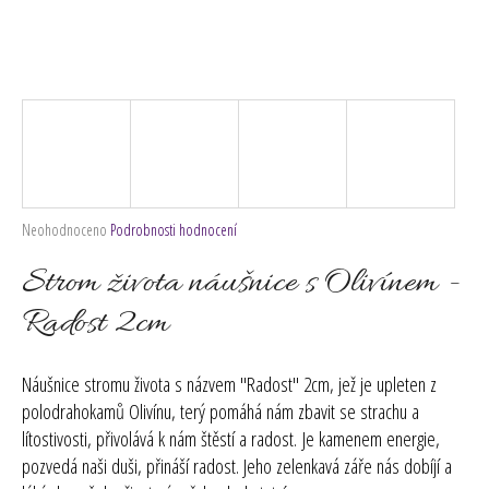
č
u
j
e
m
e
Průměrné
Neohodnoceno
Podrobnosti hodnocení
hodnocení
produktu
Strom života náušnice s Olivínem -
je
0,0
Radost 2cm
z
5
hvězdiček.
Náušnice stromu života s názvem "Radost" 2cm, jež je upleten z
polodrahokamů
Olivínu
,
terý pomáhá nám zbavit se strachu a
lítostivosti, přivolává k nám štěstí a radost. Je kamenem energie,
pozvedá naši duši, přináší radost. Jeho zelenkavá záře nás dobíjí a