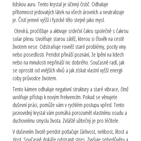
lidskou auru.
Tento krystal je účinný čistič. Odhaluje
přítomnost jedovatých látek na všech úrovních a neutralizuje
je. Čistí jemné vyšší i fyzické tělo stejně jako mysl.
Otevírá, pročišťuje a aktivuje srdeční čakru společně s čakrou
solar plexu
. Uvolňuje starou zátěž, kterou si člověk na cestě
životem nese. Odstraňuje rovněž staré problémy, pocity viny
nebo posedlosti. Peridot přináší poznání, že lpění na lidech
nebo na minulosti nepřináší nic dobrého. Současně radí, jak
se oprostit od vnějších vlivů a jak získat vlastní vyšší energii
coby průvodce životem.
Tento kámen odhaluje negativní struktury a staré vibrace, čímž
uvolňuje přístup k novým frekvencím. Pokud se věnujete
duševní práci, pomůže vám v rychlém postupu vpřed. Tento
jasnovidný krystal vám pomáhá porozumět vlastnímu osudu a
duchovnímu smyslu života. Zvláště užitečný je pro léčitele.
V duševním životě peridot potlačuje žárlivost, nelibost, lítost a
zlost. Současně dokáže odstranit stres. Zvyšuje sebedůvěru a