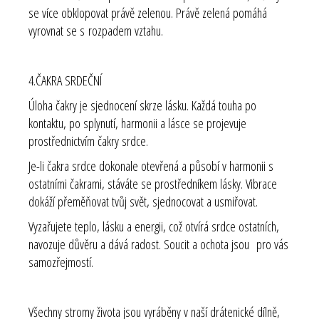
se více obklopovat právě zelenou. Právě zelená pomáhá
vyrovnat se s rozpadem vztahu.
4.ČAKRA SRDEČNÍ
Úloha čakry je sjednocení skrze lásku. Každá touha po
kontaktu, po splynutí, harmonii a lásce se projevuje
prostřednictvím čakry srdce.
Je-li čakra srdce dokonale otevřená a působí v harmonii s
ostatními čakrami, stáváte se prostředníkem lásky. Vibrace
dokáží přeměňovat tvůj svět, sjednocovat a usmiřovat.
Vyzařujete teplo, lásku a energii, což otvírá srdce ostatních,
navozuje důvěru a dává radost. Soucit a ochota jsou pro vás
samozřejmostí.
Všechny stromy života jsou vyráběny v naší drátenické dílně,