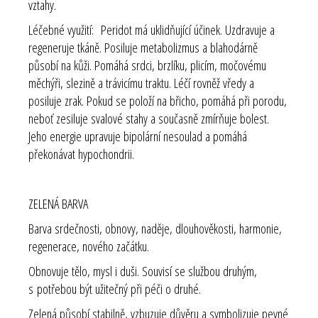
vztahy.
Léčebné využití:
Peridot má uklidňující účinek. Uzdravuje a
regeneruje tkáně. Posiluje metabolizmus a blahodárně
působí na kůži. Pomáhá srdci, brzlíku, plicím, močovému
měchýři, slezině a trávicímu traktu. Léčí rovněž vředy a
posiluje zrak. Pokud se položí na břicho, pomáhá při porodu,
neboť zesiluje svalové stahy a současně zmírňuje bolest.
Jeho energie upravuje bipolární nesoulad a pomáhá
překonávat hypochondrii.
ZELENÁ BARVA
Barva srdečnosti, obnovy, naděje, dlouhověkosti, harmonie,
regenerace, nového začátku.
Obnovuje tělo, mysl i duši. Souvisí se službou druhým,
s potřebou být užitečný při péči o druhé.
Zelená působí stabilně, vzbuzuje důvěru a symbolizuje pevné