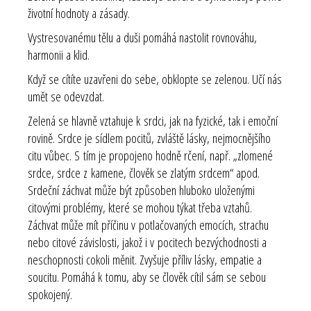
životní hodnoty a zásady.
Vystresovanému tělu a duši pomáhá nastolit rovnováhu,
harmonii a klid.
Když se cítíte uzavřeni do sebe, obklopte se zelenou. Učí nás
umět se odevzdat.
Zelená se hlavně vztahuje k srdci, jak na fyzické, tak i emoční
rovině. Srdce je sídlem pocitů, zvláště lásky, nejmocnějšího
citu vůbec. S tím je propojeno hodně rčení, např. „zlomené
srdce, srdce z kamene, člověk se zlatým srdcem“ apod.
Srdeční záchvat může být způsoben hluboko uloženými
citovými problémy, které se mohou týkat třeba vztahů.
Záchvat může mít příčinu v potlačovaných emocích, strachu
nebo citové závislosti, jakož i v pocitech bezvýchodnosti a
neschopnosti cokoli měnit. Zvyšuje příliv lásky, empatie a
soucitu. Pomáhá k tomu, aby se člověk cítil sám se sebou
spokojený.