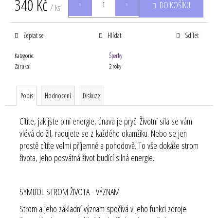
340 Kč
DO KOŠÍKU
/ ks
Měrná
cena:
Zeptat se
Hlídat
Sdílet
Kategorie
:
Šperky
Záruka
:
2 roky
Popis
Hodnocení
Diskuze
Cítíte, jak jste plní energie, únava je pryč. Životní síla se vám
vlévá do žil, radujete se z každého okamžiku. Nebo se jen
prostě cítíte velmi příjemně a pohodově. To vše dokáže strom
života, jeho posvátná život budící silná energie.
SYMBOL STROM ŽIVOTA - VÝZNAM
Strom a jeho základní význam spočívá v jeho funkci zdroje