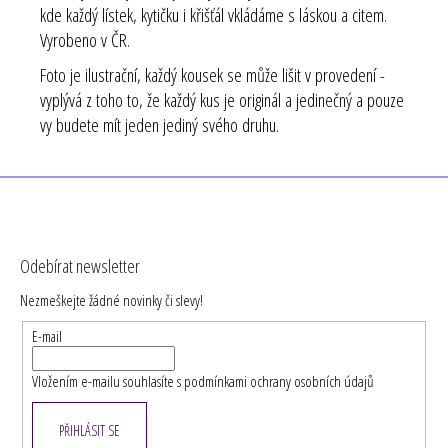
kde každý lístek, kytičku i křišťál vkládáme s láskou a citem.
Vyrobeno v ČR.
Foto je ilustrační, každý kousek se může lišit v provedení -
vyplývá z toho to, že každý kus je originál a jedinečný a pouze
vy budete mít jeden jediný svého druhu.
Z
á
Odebírat newsletter
p
Nezmeškejte žádné novinky či slevy!
a
t
E-mail
í
Vložením e-mailu souhlasíte s
podmínkami ochrany osobních údajů
PŘIHLÁSIT SE