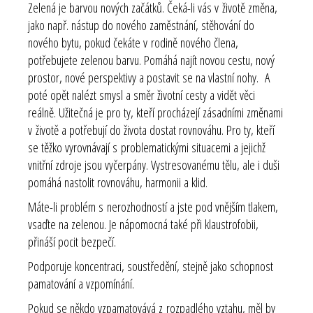
Zelená je barvou nových začátků. Čeká-li vás v životě změna,
jako např. nástup do nového zaměstnání, stěhování do
nového bytu, pokud čekáte v rodině nového člena,
potřebujete zelenou barvu. Pomáhá najít novou cestu, nový
prostor, nové perspektivy a postavit se na vlastní nohy. A
poté opět nalézt smysl a směr životní cesty a vidět věci
reálně. Užitečná je pro ty, kteří procházejí zásadními změnami
v životě a potřebují do života dostat rovnováhu. Pro ty, kteří
se těžko vyrovnávají s problematickými situacemi a jejichž
vnitřní zdroje jsou vyčerpány. Vystresovanému tělu, ale i duši
pomáhá nastolit rovnováhu, harmonii a klid.
Máte-li problém s nerozhodností a jste pod vnějším tlakem,
vsaďte na zelenou. Je nápomocná také při klaustrofobii,
přináší pocit bezpečí.
Podporuje koncentraci, soustředění, stejně jako schopnost
pamatování a vzpomínání.
Pokud se někdo vzpamatovává z rozpadlého vztahu, měl by