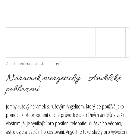
č
u
j
e
m
e
Průměrné
2 hodnocení
Podrobnosti hodnocení
hodnocení
produktu
Náramek energetický - Andělské
je
5,0
pohlazení
z
5
hvězdiček.
Jemný růžový náramek s růžovým Angelitem, který se používá jako
pomocník při propojení ducha průvodce a strážných andělů s vaším
vlastním já. Je vynikající pro posílení telepatie, duševního vědomí,
astrologie a astrálního cestování. Angelit je také skvělý pro vytvoření