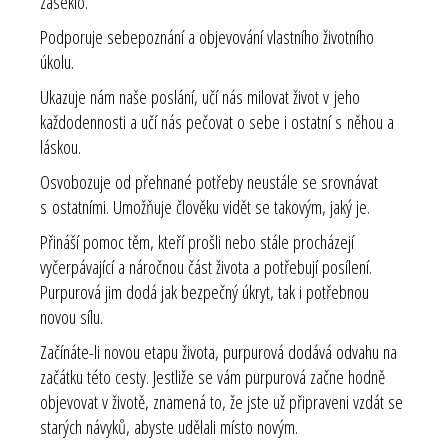
zaseklo.
Podporuje sebepoznání a objevování vlastního životního
úkolu.
Ukazuje nám naše poslání, učí nás milovat život v jeho
každodennosti a učí nás pečovat o sebe i ostatní s něhou a
láskou.
Osvobozuje od přehnané potřeby neustále se srovnávat
s ostatními. Umožňuje člověku vidět se takovým, jaký je.
Přináší pomoc těm, kteří prošli nebo stále procházejí
vyčerpávající a náročnou část života a potřebují posílení.
Purpurová jim dodá jak bezpečný úkryt, tak i potřebnou
novou sílu.
Začínáte-li novou etapu života, purpurová dodává odvahu na
začátku této cesty. Jestliže se vám purpurová začne hodně
objevovat v životě, znamená to, že jste už připraveni vzdát se
starých návyků, abyste udělali místo novým.