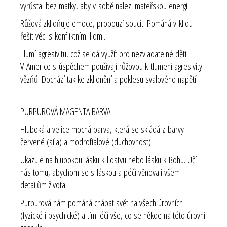
vyrůstal bez matky, aby v sobě nalezl mateřskou energii.
Růžová zklidňuje emoce, probouzí soucit. Pomáhá v klidu
řešit věci s konfliktními lidmi.
Tlumí agresivitu, což se dá využít pro nezvladatelné děti.
V Americe s úspěchem používají růžovou k tlumení agresivity
vězňů. Dochází tak ke zklidnění a poklesu svalového napětí.
PURPUROVÁ MAGENTA BARVA
Hluboká a velice mocná barva, která se skládá z barvy
červené (síla) a modrofialové (duchovnost).
Ukazuje na hlubokou lásku k lidstvu nebo lásku k Bohu. Učí
nás tomu, abychom se s láskou a péčí věnovali všem
detailům života.
Purpurová nám pomáhá chápat svět na všech úrovních
(fyzické i psychické) a tím léčí vše, co se někde na této úrovni