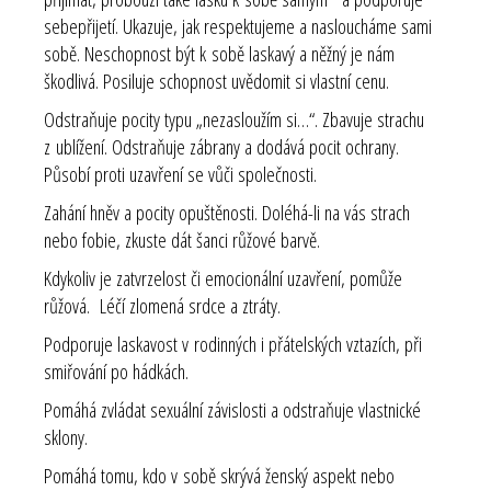
sebepřijetí. Ukazuje, jak respektujeme a nasloucháme sami
sobě. Neschopnost být k sobě laskavý a něžný je nám
škodlivá. Posiluje schopnost uvědomit si vlastní cenu.
Odstraňuje pocity typu „nezasloužím si…“. Zbavuje strachu
z ublížení. Odstraňuje zábrany a dodává pocit ochrany.
Působí proti uzavření se vůči společnosti.
Zahání hněv a pocity opuštěnosti. Doléhá-li na vás strach
nebo fobie, zkuste dát šanci růžové barvě.
Kdykoliv je zatvrzelost či emocionální uzavření, pomůže
růžová. Léčí zlomená srdce a ztráty.
Podporuje laskavost v rodinných i přátelských vztazích, při
smiřování po hádkách.
Pomáhá zvládat sexuální závislosti a odstraňuje vlastnické
sklony.
Pomáhá tomu, kdo v sobě skrývá ženský aspekt nebo