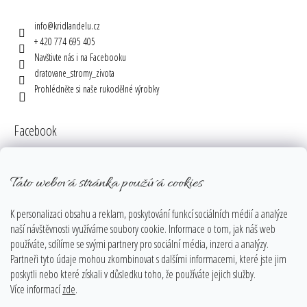
info
@
kridlandelu.cz
+ 420 774 695 405
Navštivte nás i na Facebooku
dratovane_stromy_zivota
Prohlédněte si naše rukodělné výrobky
Facebook
Tato webová stránka používá cookies
Instagram
K personalizaci obsahu a reklam, poskytování funkcí sociálních médií a analýze
naší návštěvnosti využíváme soubory cookie. Informace o tom, jak náš web
používáte, sdílíme se svými partnery pro sociální média, inzerci a analýzy.
Partneři tyto údaje mohou zkombinovat s dalšími informacemi, které jste jim
poskytli nebo které získali v důsledku toho, že používáte jejich služby.
Více informací
zde
.