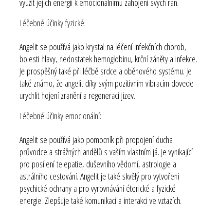
využít jejich energii k emocionálnímu zahojení svých ran.
Léčebné účinky fyzické:
Angelit se používá jako krystal na léčení infekčních chorob,
bolesti hlavy, nedostatek hemoglobinu, krční záněty a infekce.
Je prospěšný také při léčbě srdce a oběhového systému. Je
také známo, že angelit díky svým pozitivním vibracím dovede
urychlit hojení zranění a regeneraci jizev.
Léčebné účinky emocionální:
Angelit se používá jako pomocník při propojení ducha
průvodce a strážných andělů s vaším vlastním já. Je vynikající
pro posílení telepatie, duševního vědomí, astrologie a
astrálního cestování. Angelit je také skvělý pro vytvoření
psychické ochrany a pro vyrovnávání éterické a fyzické
energie. Zlepšuje také komunikaci a interakci ve vztazích.