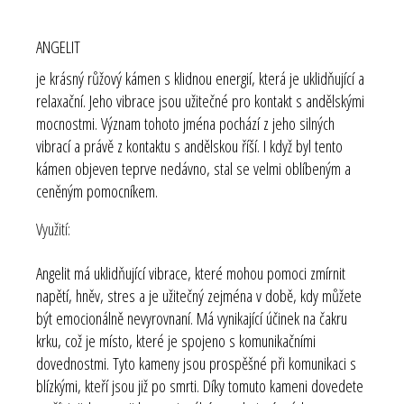
ANGELIT
je krásný růžový kámen s klidnou energií, která je uklidňující a
relaxační. Jeho vibrace jsou užitečné pro kontakt s andělskými
mocnostmi. Význam tohoto jména pochází z jeho silných
vibrací a právě z kontaktu s andělskou říší. I když byl tento
kámen objeven teprve nedávno, stal se velmi oblíbeným a
ceněným pomocníkem.
Využití:
Angelit má uklidňující vibrace, které mohou pomoci zmírnit
napětí, hněv, stres a je užitečný zejména v době, kdy můžete
být emocionálně nevyrovnaní. Má vynikající účinek na čakru
krku, což je místo, které je spojeno s komunikačními
dovednostmi. Tyto kameny jsou prospěšné při komunikaci s
blízkými, kteří jsou již po smrti. Díky tomuto kameni dovedete