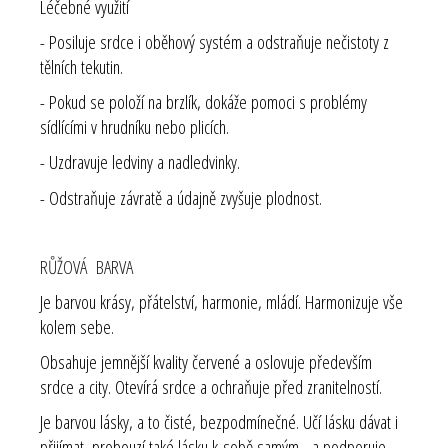
Léčebné využití
- Posiluje srdce i oběhový systém a odstraňuje nečistoty z
tělních tekutin.
- Pokud se položí na brzlík, dokáže pomoci s problémy
sídlícími v hrudníku nebo plicích.
- Uzdravuje ledviny a nadledvinky.
- Odstraňuje závratě a údajně zvyšuje plodnost.
RŮŽOVÁ BARVA
Je barvou krásy, přátelství, harmonie, mládí. Harmonizuje vše
kolem sebe.
Obsahuje jemnější kvality červené a oslovuje především
srdce a city. Otevírá srdce a ochraňuje před zranitelností.
Je barvou lásky, a to čisté, bezpodmínečné. Učí lásku dávat i
přijímat, probouzí také lásku k sobě samým a podporuje