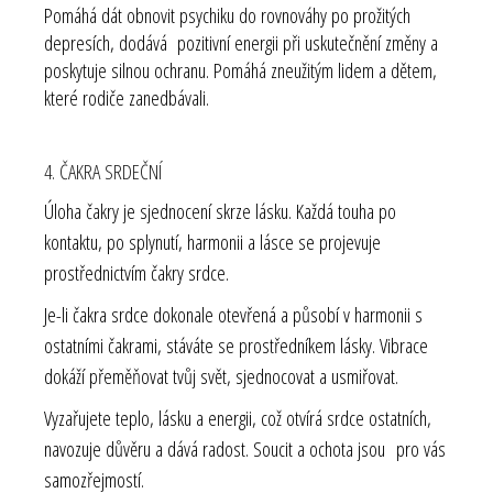
Pomáhá dát obnovit psychiku do rovnováhy po prožitých
depresích, dodává pozitivní energii při uskutečnění změny a
poskytuje silnou ochranu. Pomáhá zneužitým lidem a dětem,
které rodiče zanedbávali.
4. ČAKRA SRDEČNÍ
Úloha čakry je sjednocení skrze lásku. Každá touha po
kontaktu, po splynutí, harmonii a lásce se projevuje
prostřednictvím čakry srdce.
Je-li čakra srdce dokonale otevřená a působí v harmonii s
ostatními čakrami, stáváte se prostředníkem lásky. Vibrace
dokáží přeměňovat tvůj svět, sjednocovat a usmiřovat.
Vyzařujete teplo, lásku a energii, což otvírá srdce ostatních,
navozuje důvěru a dává radost. Soucit a ochota jsou pro vás
samozřejmostí.