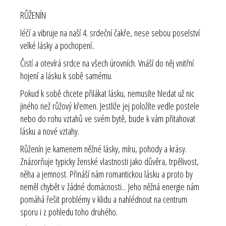
RŮŽENÍN
léčí a vibruje na naší 4. srdeční čakře, nese sebou poselství
velké lásky a pochopení..
Čistí a otevírá srdce na všech úrovních. Vnáší do něj vnitřní
hojení a lásku k sobě samému.
Pokud k sobě chcete přilákat lásku, nemusíte hledat už nic
jiného než růžový křemen. Jestliže jej položíte vedle postele
nebo do rohu vztahů ve svém bytě, bude k vám přitahovat
lásku a nové vztahy.
Růženín je kamenem něžné lásky, míru, pohody a krásy.
Znázorňuje typicky ženské vlastnosti jako důvěra, trpělivost,
něha a jemnost. Přináší nám romantickou lásku a proto by
neměl chybět v žádné domácnosti... Jeho něžná energie nám
pomáhá řešit problémy v klidu a nahlédnout na centrum
sporu i z pohledu toho druhého.