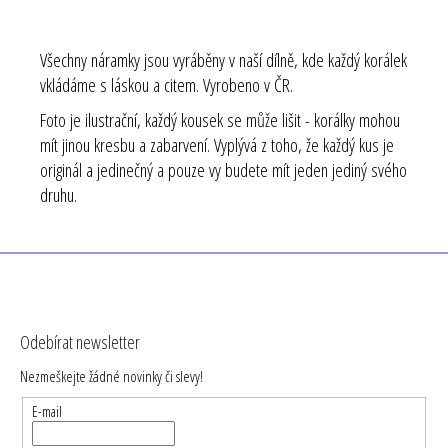
Všechny náramky jsou vyráběny v naší dílně, kde každý korálek
vkládáme s láskou a citem. Vyrobeno v ČR.
Foto je ilustrační, každý kousek se může lišit - korálky mohou
mít jinou kresbu a zabarvení. Vyplývá z toho, že každý kus je
originál a jedinečný a pouze vy budete mít jeden jediný svého
druhu.
Z
á
Odebírat newsletter
p
Nezmeškejte žádné novinky či slevy!
a
t
E-mail
í