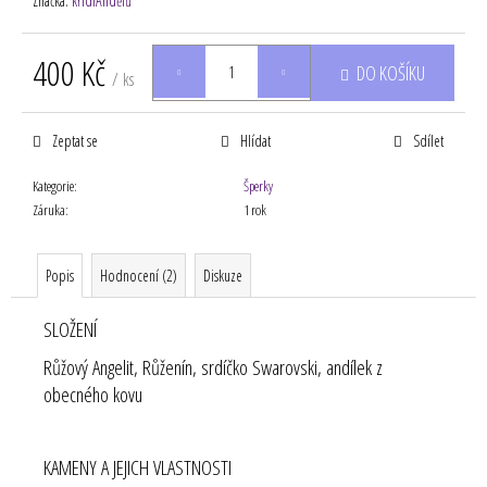
Značka:
křídlAndělů
400 Kč
DO KOŠÍKU
/ ks
Měrná
cena:
Zeptat se
Hlídat
Sdílet
Kategorie
:
Šperky
Záruka
:
1 rok
Popis
Hodnocení (2)
Diskuze
SLOŽENÍ
Růžový Angelit, Růženín, srdíčko Swarovski, andílek z
obecného kovu
KAMENY A JEJICH VLASTNOSTI