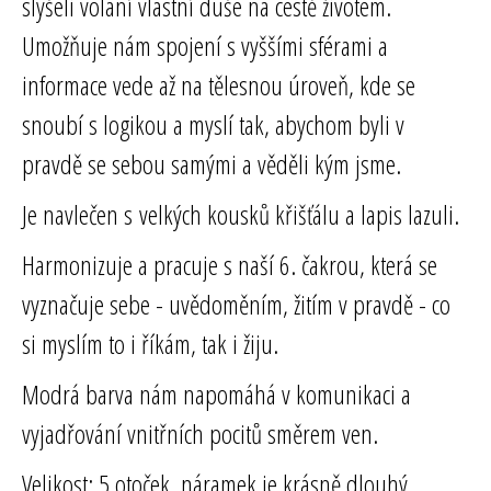
slyšeli volání vlastní duše na cestě životem.
Umožňuje nám spojení s vyššími sférami a
informace vede až na tělesnou úroveň, kde se
snoubí s logikou a myslí tak, abychom byli v
pravdě se sebou samými a věděli kým jsme.
Je navlečen s velkých kousků křišťálu a lapis lazuli.
Harmonizuje a pracuje s naší 6. čakrou, která se
vyznačuje sebe - uvědoměním, žitím v pravdě - co
si myslím to i říkám, tak i žiju.
Modrá barva nám napomáhá v komunikaci a
vyjadřování vnitřních pocitů směrem ven.
Velikost: 5 otoček, náramek je krásně dlouhý