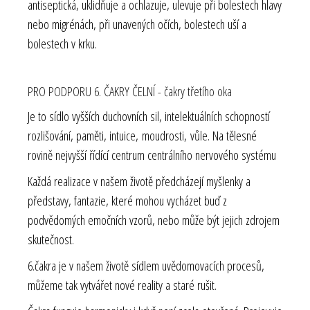
antiseptická, uklidňuje a ochlazuje, ulevuje při bolestech hlavy
nebo migrénách, při unavených očích, bolestech uší a
bolestech v krku.
PRO PODPORU 6. ČAKRY ČELNÍ - čakry třetího oka
Je to sídlo vyšších duchovních sil, intelektuálních schopností
rozlišování, paměti, intuice, moudrosti, vůle. Na tělesné
rovině nejvyšší řídící centrum centrálního nervového systému
Každá realizace v našem životě předcházejí myšlenky a
představy, fantazie, které mohou vycházet buď z
podvědomých emočních vzorů, nebo může být jejich zdrojem
skutečnost.
6.čakra je v našem životě sídlem uvědomovacích procesů,
můžeme tak vytvářet nové reality a staré rušit.