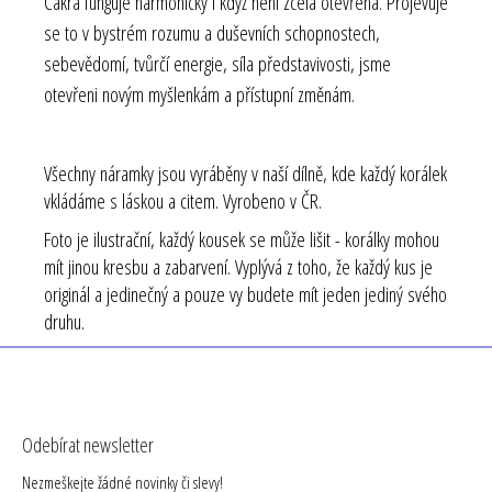
Čakra funguje harmonicky i když není zcela otevřená. Projevuje
se to v bystrém rozumu a duševních schopnostech,
sebevědomí, tvůrčí energie, síla představivosti, jsme
otevřeni novým myšlenkám a přístupní změnám.
Všechny náramky jsou vyráběny v naší dílně, kde každý korálek
vkládáme s láskou a citem. Vyrobeno v ČR.
Foto je ilustrační, každý kousek se může lišit - korálky mohou
mít jinou kresbu a zabarvení. Vyplývá z toho, že každý kus je
originál a jedinečný a pouze vy budete mít jeden jediný svého
druhu.
Z
á
Odebírat newsletter
p
Nezmeškejte žádné novinky či slevy!
a