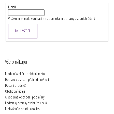
t
E-mail
í
Vložením e-mailu souhlasíte s
podmínkami ochrany osobních údajů
PŘIHLÁSIT SE
Vše o nákupu
Prodejní Ateliér - odběrné místo
Doprava a platba - přehled možností
Dodání produktů
Obchodní údaje
Všeobecné obchodní podmínky
Podmínky ochrany osobních údajů
Prohlášení o použití cookies