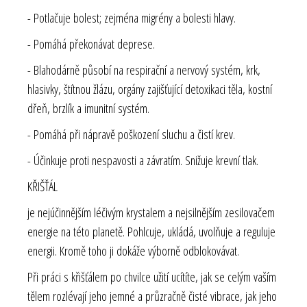
- Potlačuje bolest; zejména migrény a bolesti hlavy.
- Pomáhá překonávat deprese.
- Blahodárně působí na respirační a nervový systém, krk,
hlasivky, štítnou žlázu, orgány zajišťující detoxikaci těla, kostní
dřeň, brzlík a imunitní systém.
- Pomáhá při nápravě poškození sluchu a čistí krev.
- Účinkuje proti nespavosti a závratím. Snižuje krevní tlak.
KŘIŠŤÁL
je nejúčinnějším léčivým krystalem a nejsilnějším zesilovačem
energie na této planetě. Pohlcuje, ukládá, uvolňuje a reguluje
energii. Kromě toho ji dokáže výborně odblokovávat.
Při práci s křišťálem po chvilce užití ucítíte, jak se celým vaším
tělem rozlévají jeho jemné a průzračně čisté vibrace, jak jeho