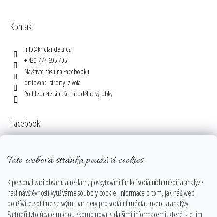
Kontakt
info
@
kridlandelu.cz
+ 420 774 695 405
Navštivte nás i na Facebooku
dratovane_stromy_zivota
Prohlédněte si naše rukodělné výrobky
Facebook
Tato webová stránka používá cookies
Instagram
K personalizaci obsahu a reklam, poskytování funkcí sociálních médií a analýze
naší návštěvnosti využíváme soubory cookie. Informace o tom, jak náš web
používáte, sdílíme se svými partnery pro sociální média, inzerci a analýzy.
Partneři tyto údaje mohou zkombinovat s dalšími informacemi, které jste jim