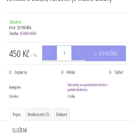
Skladem
Kód:
20190406
Značka:
křídlAndělů
450 Kč
DO KOŠÍKU
/ ks
Měrná
cena:
Zeptat se
Hlídat
Sdílet
Náramky na paměťovém drátu s
Kategorie
:
polodrahokamy
Záruka
:
2 roky
Popis
Hodnocení (1)
Diskuze
SLOŽENÍ