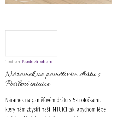
č
u
j
e
m
e
Průměrné
1 hodnocení
Podrobnosti hodnocení
hodnocení
produktu
Náramek na paměťovém drátu s
je
5,0
Posílení intuice
z
5
hvězdiček.
Náramek na paměťovém drátu s 5-ti otočkami,
který nám zbystří naši INTUICI tak, abychom lépe