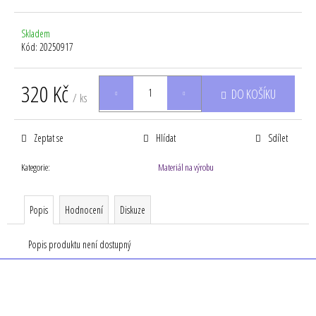
Skladem
Kód:
20250917
320 Kč
DO KOŠÍKU
/ ks
Měrná
cena:
Zeptat se
Hlídat
Sdílet
Kategorie
:
Materiál na výrobu
Popis
Hodnocení
Diskuze
Popis produktu není dostupný
Z
á