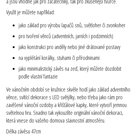
a jsou vhodné jak pro začátečníky, tak pro zkušenější tvůrce.
Využít je můžete například:
jako základ pro výrobu lapačů snů, světloher či zvonkoher
pro tvoření věnců (adventních, jarních i podzimních)
jako konstrukci pro anděly nebo jiné drátované postavy
na vyplétání korálky, stuhami či přírodninami
jako minimalistický závěs na zeď, který můžete dozdobit
podle vlastní fantazie
Ve vánočním období se kružnice skvěle hodí jako základ adventního
věnce, svítící dekorace s LED světýlky, nebo třeba jako rám pro
zavěšené vánoční ozdoby a křišťálové kapky, které vytvoří jemnou
světelnou hru. Snadno tak vykouzlíte originální vánoční dekoraci,
která vnese do vašeho domova slavnostní atmosféru.
Délka závěsu 47cm