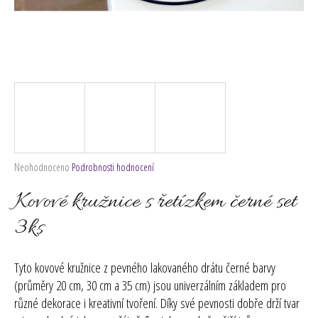
č
u
j
e
m
e
Průměrné
Neohodnoceno
Podrobnosti hodnocení
hodnocení
produktu
Kovové kružnice s řetízkem černé set
je
0,0
3ks
z
5
hvězdiček.
Tyto kovové kružnice z pevného lakovaného drátu černé barvy
(průměry 20 cm, 30 cm a 35 cm) jsou univerzálním základem pro
různé dekorace i kreativní tvoření. Díky své pevnosti dobře drží tvar