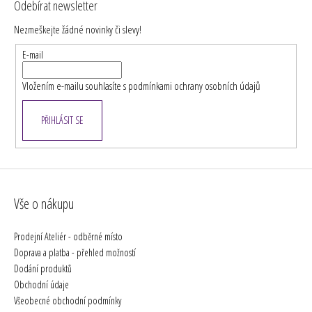
Odebírat newsletter
p
Nezmeškejte žádné novinky či slevy!
a
t
E-mail
í
Vložením e-mailu souhlasíte s
podmínkami ochrany osobních údajů
PŘIHLÁSIT SE
Vše o nákupu
Prodejní Ateliér - odběrné místo
Doprava a platba - přehled možností
Dodání produktů
Obchodní údaje
Všeobecné obchodní podmínky