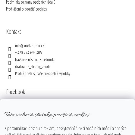
Podmínky ochrany osobních údajů
Prohlášení o použití cookies
Kontakt
info
@
kridlandelu.cz
+ 420 774 695 405
Navštivte nás i na Facebooku
dratovane_stromy_zivota
Prohlédněte si naše rukodělné výrobky
Facebook
Tato webová stránka používá cookies
Instagram
K personalizaci obsahu a reklam, poskytování funkcí sociálních médií a analýze