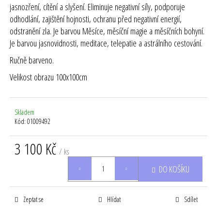
jasnozření, cítění a slyšení. Eliminuje negativní síly, podporuje
odhodlání, zajištění hojnosti, ochranu před negativní energií,
odstranění zla. Je barvou Měsíce, měsíční magie a měsíčních bohyní.
Je barvou jasnovidnosti, meditace, telepatie a astrálního cestování.
Ručně barveno.
Velikost obrazu 100x100cm
Skladem
Kód:
01009492
3 100 Kč
/ ks
Měrná
DO KOŠÍKU
cena:
Zeptat se
Hlídat
Sdílet