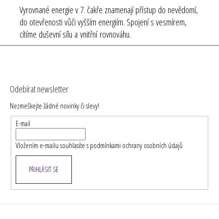
Vyrovnané energie v 7. čakře znamenají přístup do nevědomí,
do otevřenosti vůči vyšším energiím. Spojení s vesmírem,
cítíme duševní sílu a vnitřní rovnováhu.
Z
á
Odebírat newsletter
p
Nezmeškejte žádné novinky či slevy!
a
t
E-mail
í
Vložením e-mailu souhlasíte s
podmínkami ochrany osobních údajů
PŘIHLÁSIT SE