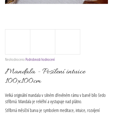
č
u
j
e
m
e
Průměrné
Neohodnoceno
Podrobnosti hodnocení
hodnocení
produktu
Mandala - Posílení intuice
je
0,0
100x100cm
z
5
hvězdiček.
Velká originální mandala v silném dřevěném rámu v barvě bílo šedo
stříbrná. Mandala je reliéfní a vystupuje nad plátno.
Stříbrná
měsíční barva je symbolem meditace, intuice, rozvíjení