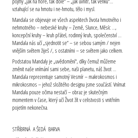
pojmy „jak na hoře, tak dole“ – „jak uvnitř, tak venku“…
vztahující se na hmotu i ne-hmotu, tělo i mysl.
Mandala se objevuje ve všech aspektech života hmotného i
nehmotného – nebeské kruhy – Země, Slunce, Měsíc …,
koncepční kruhy – kruh přátel, rodinný kruh, společenství …
Mandala nás učí „sjednotit se“ – se sebou samým / nejen
vnějším světem žiješ /, s ostatními – se světem jako celkem.
Podstatou Mandaly je „uvědomění“, díky čemuž můžeme
změnit naše vnímání sami sebe, naši planetu, náš život …
Mandala reprezentuje samotný Vesmír – makrokosmos i
mikrokosmos – jehož složitého designu jsme součástí. Vnímat
Mandalu pouze očima nestačí – obraz je skutečným
momentem v čase, který učí Život žít v celistvosti s vnitřním
pojetím nekonečna.
STŘÍBRNÁ A ŠEDÁ BARVA