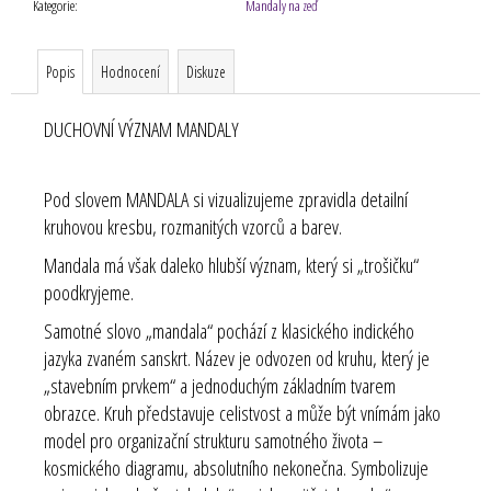
Kategorie
:
Mandaly na zeď
Popis
Hodnocení
Diskuze
DUCHOVNÍ
VÝZNAM MANDALY
Pod slovem
MANDALA
si vizualizujeme zpravidla detailní
kruhovou kresbu, rozmanitých vzorců a barev.
Mandala má však daleko hlubší význam, který si „trošičku“
poodkryjeme.
Samotné slovo „mandala“ pochází z klasického indického
jazyka zvaném sanskrt. Název je odvozen od kruhu, který je
„stavebním prvkem“ a jednoduchým základním tvarem
obrazce. Kruh představuje celistvost a může být vnímám jako
model pro organizační strukturu samotného života –
kosmického diagramu, absolutního nekonečna. Symbolizuje