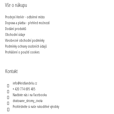
Vše o nákupu
Prodejní Ateliér - odběrné místo
Doprava a platba - přehled možností
Dodání produktů
Obchodní údaje
Všeobecné obchodní podmínky
Podmínky ochrany osobních údajů
Prohlášení o použití cookies
Kontakt
info
@
kridlandelu.cz
+ 420 774 695 405
Navštivte nás i na Facebooku
dratovane_stromy_zivota
Prohlédněte si naše rukodělné výrobky