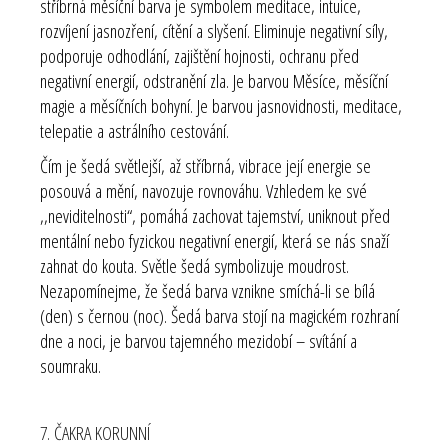
stříbrná měsíční barva je symbolem meditace, intuice,
rozvíjení jasnozření, cítění a slyšení. Eliminuje negativní síly,
podporuje odhodlání, zajištění hojnosti, ochranu před
negativní energií, odstranění zla. Je barvou Měsíce, měsíční
magie a měsíčních bohyní. Je barvou jasnovidnosti, meditace,
telepatie a astrálního cestování.
Čím je šedá světlejší, až stříbrná, vibrace její energie se
posouvá a mění, navozuje rovnováhu. Vzhledem ke své
,,neviditelnosti“, pomáhá zachovat tajemství, uniknout před
mentální nebo fyzickou negativní energií, která se nás snaží
zahnat do kouta. Světle šedá symbolizuje moudrost.
Nezapomínejme, že šedá barva vznikne smíchá-li se bílá
(den) s černou (noc). Šedá barva stojí na magickém rozhraní
dne a noci, je barvou tajemného mezidobí – svítání a
soumraku.
7. ČAKRA KORUNNÍ