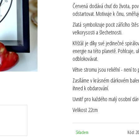
Červená
dodává chuť do života, povzb
odstartovat. Motivuje k činu, směřuj
Zlatá
symbolizuje pocit zářícího štěst
velkorysosti a šlechetnosti.
Křišťál
je díky své jedinečné spirálové
energie na této planetě. Pohlcuje, u
odblokovávat.
Větve stromu jsou reliéfní - není to 
Zasíláme v krásném dárkovém balení, 
ihned k obdarování.
Uvnitř pro každého malý osobní dár
Velikost 22cm
Skladem
Kód:
2