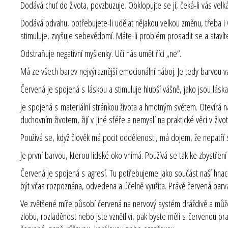
Dodává chuť do života, povzbuzuje. Obklopujte se jí, čeká-li vás velk
Dodává odvahu, potřebujete-li udělat nějakou velkou změnu, třeba i v
stimuluje, zvyšuje sebevědomí. Máte-li problém prosadit se a staví
Odstraňuje negativní myšlenky. Učí nás umět říci „ne“.
Má ze všech barev nejvýraznější emocionální náboj. Je tedy barvou váš
Červená je spojená s láskou a stimuluje hlubší vášně, jako jsou láska
Je spojená s materiální stránkou života a hmotným světem. Otevírá ná
duchovním životem, žijí v jiné sféře a nemyslí na praktické věci v život
Používá se, když člověk má pocit oddělenosti, má dojem, že nepatří
Je první barvou, kterou lidské oko vnímá. Používá se tak ke zbystření
Červená je spojená s agresí. Tu potřebujeme jako součást naší hnac
být včas rozpoznána, odvedena a účelně využita. Právě červená barv
Ve zvětšené míře působí červená na nervový systém dráždivě a může v
zlobu, rozladěnost nebo jste vznětliví, pak byste měli s červenou pr