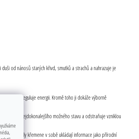
vaši duši od nánosů starých křivd, smutků a strachů a nahrazuje je
dá, uvolňuje a reguluje energii. Kromě toho ji dokáže výborně
 energii do nejdokonalejšího možného stavu a odstraňuje vzniklou
myslí.
 využíváme
 média,
 bytí. Krystaly křemene v sobě ukládají informace jako přírodní