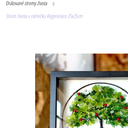
Drátované stromy života
Strom života v rámečku Regenerace 25x25cm