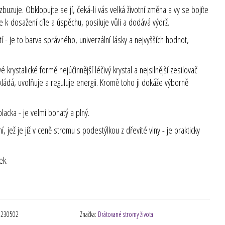
uzuje. Obklopujte se jí, čeká-li vás velká životní změna a vy se bojíte
e k dosažení cíle a úspěchu, posiluje vůli a dodává výdrž.
í - Je to barva správného, univerzální lásky a nejvyšších hodnot,
 krystalické formě nejúčinnější léčivý krystal a nejsilnější zesilovač
kládá, uvolňuje a reguluje energii. Kromě toho ji dokáže výborně
placka - je velmi bohatý a plný.
jež je již v ceně stromu s podestýlkou z dřevité vlny - je prakticky
ek.
0230502
Značka:
Drátované stromy života