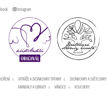
ebook
Instagram
< >
Co potřebujete najít?
HLEDAT
Doporučujeme
TVOŘENÍ
VITRÁŽE A ZVONKOHRY TIFFANY
ZVONKOHRY A SVĚTLOHRY
MANDALY A OBRAZY
VÁNOCE
VOUCHERY