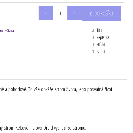
DO KOŠÍKU
Tisk
tromy života
Zeptat se
Hlídat
Sdílet
jemně a pohodově. To vše dokáže strom života, jeho posvátná život
tný strom Keltové. I slovo Druid vychází ze stromu.