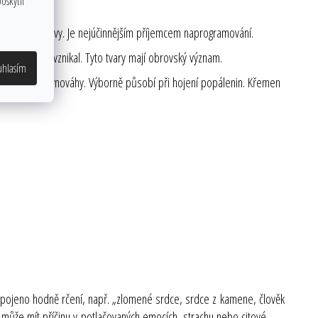
oskytli
chny rušivé vlivy. Je nejúčinnějším příjemcem naprogramování.
jak rychle vznikal. Tyto tvary mají obrovský význam.
uhlasím
ádí tělo do rovnováhy. Výborně působí při hojení popálenin. Křemen
 propojeno hodně rčení, např. „zlomené srdce, srdce z kamene, člověk
může mít příčinu v potlačovaných emocích, strachu nebo citové