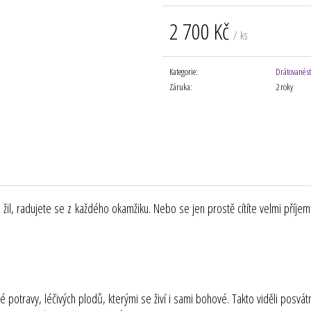
2 700 Kč
/ ks
Měrná
cena:
Kategorie
:
Drátované s
Záruka
:
2 roky
á do žil, radujete se z každého okamžiku. Nebo se jen prostě cítíte velmi pří
é potravy, léčivých plodů, kterými se živí i sami bohové. Takto viděli posvá