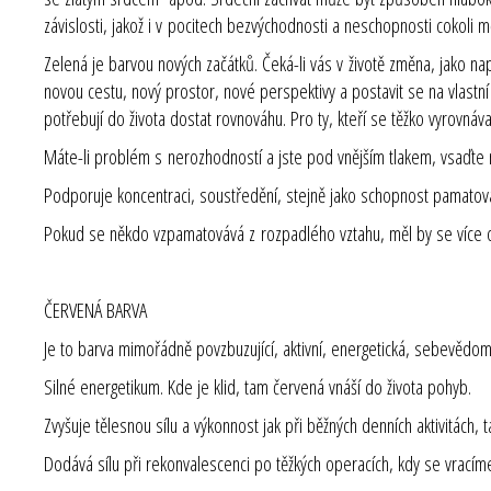
závislosti, jakož i v pocitech bezvýchodnosti a neschopnosti cokoli m
Zelená je barvou nových začátků. Čeká-li vás v životě změna, jako 
novou cestu, nový prostor, nové perspektivy a postavit se na vlastní 
potřebují do života dostat rovnováhu. Pro ty, kteří se těžko vyrovnáva
Máte-li problém s nerozhodností a jste pod vnějším tlakem, vsaďte na
Podporuje koncentraci, soustředění, stejně jako schopnost pamatov
Pokud se někdo vzpamatovává z rozpadlého vztahu, měl by se více 
ČERVENÁ BARVA
Je to barva mimořádně povzbuzující, aktivní, energetická, sebevědom
Silné energetikum. Kde je klid, tam červená vnáší do života pohyb.
Zvyšuje tělesnou sílu a výkonnost jak při běžných denních aktivitách, 
Dodává sílu při rekonvalescenci po těžkých operacích, kdy se vracím