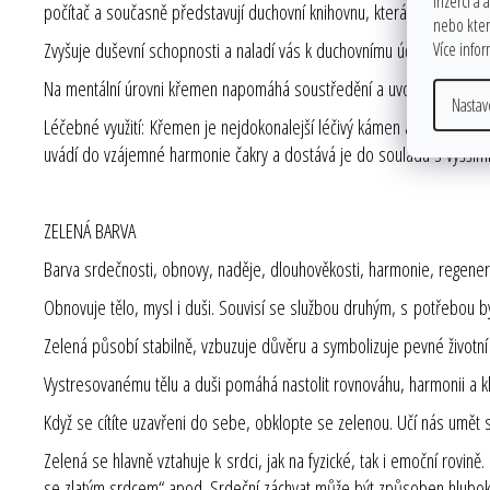
inzerci a 
počítač a současně představují duchovní knihovnu, která čeká, až do 
nebo které
Zvyšuje duševní schopnosti a naladí vás k duchovnímu účelu, pro nějž
Více info
Na mentální úrovni křemen napomáhá soustředění a uvolňuje dosud u
Nastav
Léčebné využití: Křemen je nejdokonalejší léčivý kámen a lze jej uží
uvádí do vzájemné harmonie čakry a dostává je do souladu s vyššími
ZELENÁ BARVA
Barva srdečnosti, obnovy, naděje, dlouhověkosti, harmonie, regener
Obnovuje tělo, mysl i duši. Souvisí se službou druhým, s potřebou bý
Zelená působí stabilně, vzbuzuje důvěru a symbolizuje pevné životní
Vystresovanému tělu a duši pomáhá nastolit rovnováhu, harmonii a kl
Když se cítíte uzavřeni do sebe, obklopte se zelenou. Učí nás umět 
Zelená se hlavně vztahuje k srdci, jak na fyzické, tak i emoční rovin
se zlatým srdcem“ apod. Srdeční záchvat může být způsoben hluboko