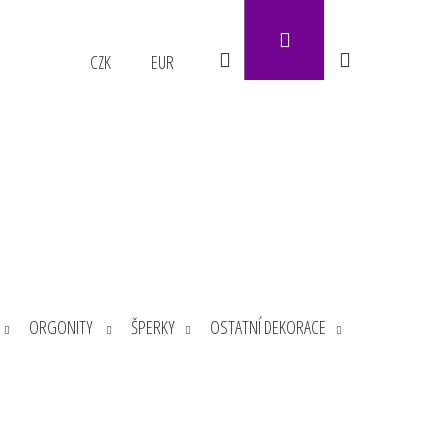
Přihlášení
Hledat
Nákupní
CZK
EUR
košík
ORGONITY
ŠPERKY
OSTATNÍ DEKORACE