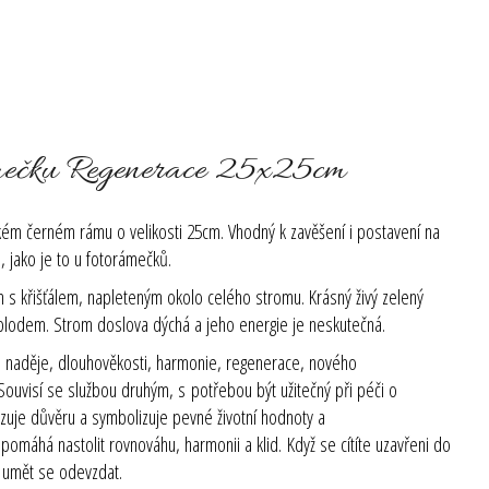
ámečku Regenerace 25x25cm
okém černém rámu o velikosti 25cm. Vhodný k zavěšení i postavení na
 jako je to u fotorámečků.
 křišťálem, napleteným okolo celého stromu. Krásný živý zelený
plodem. Strom doslova dýchá a jeho energie je neskutečná.
, naděje, dlouhověkosti, harmonie, regenerace, nového
 Souvisí se službou druhým, s potřebou být užitečný při péči o
zuje důvěru a symbolizuje pevné životní hodnoty a
pomáhá nastolit rovnováhu, harmonii a klid. Když se cítíte uzavřeni do
 umět se odevzdat.