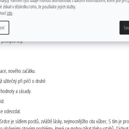
analýzy. Partneři tyto údaje mohou zkombinovat s dalšími informacemi, které jste jim p
ní někdo vstoupí.
 získali v důsledku toho, že používáte jejich služby.
 jste vybráni. Pokud se použije při meditaci, dokáže křemen odfiltrovat vše
rmací
zde
.
zamčenou paměť. Krystal křemene mívá různě tvarované plochy podle toho, 
ení
So
t při řešení jakéhokoli problému. Podněcuje činnost imunitního systému a uv
 jemnými těly.
ace, nového začátku.
t užitečný při péči o druhé.
 hodnoty a zásady.
id.
se odevzdat.
ě. Srdce je sídlem pocitů, zvláště lásky, nejmocnějšího citu vůbec. S tím je
 uloženými citovými problémy, které se mohou týkat třeba vztahů. Záchvat 