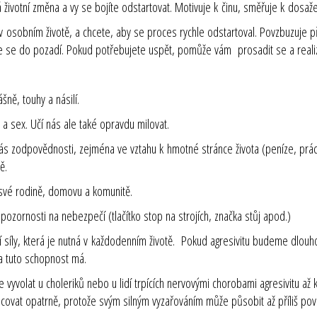
á životní změna a vy se bojíte odstartovat. Motivuje k činu, směřuje k dosaže
 osobním životě, a chcete, aby se proces rychle odstartoval. Povzbuzuje při
te se do pozadí. Pokud potřebujete uspět, pomůže vám prosadit se a reali
ně, touhy a násilí.
 a sex. Učí nás ale také opravdu milovat.
s zodpovědnosti, zejména ve vztahu k hmotné stránce života (peníze, práce, d
ě.
 své rodině, domovu a komunitě.
 pozornosti na nebezpečí (tlačítko stop na strojích, značka stůj apod.)
í síly, která je nutná v každodenním životě. Pokud agresivitu budeme dlouh
a tuto schopnost má.
yvolat u choleriků nebo u lidí trpících nervovými chorobami agresivitu až k
acovat opatrně, protože svým silným vyzařováním může působit až příliš povz