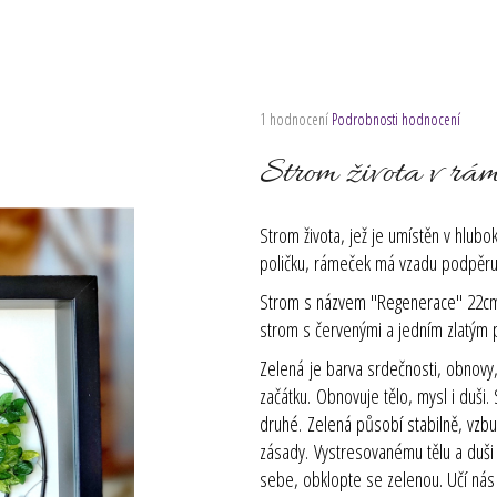
Průměrné
1 hodnocení
Podrobnosti hodnocení
hodnocení
produktu
Strom života v r
je
5,0
z
Strom života, jež je umístěn v hlub
5
poličku, rámeček má vzadu podpěru,
hvězdiček.
Strom s názvem "Regenerace" 22cm s
strom s červenými a jedním zlatým 
Zelená
je barva srdečnosti, obnovy
začátku. Obnovuje tělo, mysl i duši.
druhé. Zelená působí stabilně, vzbu
zásady. Vystresovanému tělu a duši 
sebe, obklopte se zelenou. Učí nás