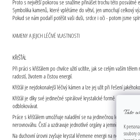
Proto s největší pokorou se snažíme přinášet trochu této posvátné
Symbolika kamenů, které vplétáme do větví, jen umocňují celkový 
Pokud se nám podaří potěšit vaši duši, srdce i oči - potom jsme splni
KAMENY A JEJICH LÉČIVÉ VLASTNOSTI
KŘIŠŤÁL
Při práci s křišťálem po chvilce užití ucítíte, jak se celým vaším těle
radostí, životem a čistou energií.
Křišťál je nejdokonalejší léčivý kámen a lze jej užít při řešení jakého
Křišťál je díky své jedinečné spirálové krystalické formě nejúčinnější 
odblokovávat.
Tato w
Práce s křišťálem umožňuje naladění se na jedinečnou léčivou energ
nerovnováhu. Čistí a uzdravuje jednotlivé orgány a jemnější vyšší tě
K personal
soubory c
Na duchovní úrovni zvyšuje krystal křemene energii na nejvyšší možno