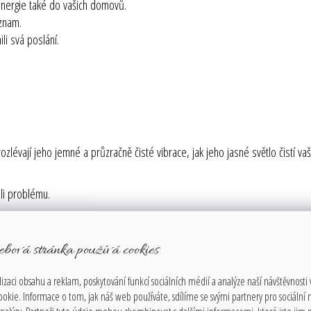
 energie také do vašich domovů.
význam.
li svá poslání.
m rozlévají jeho jemné a průzračně čisté vibrace, jak jeho jasné světlo čistí 
koli problému.
léčivý krystal a nejsilnější zesilovač energie na této planetě. Pohlcuje, uklá
ebová stránka používá cookies
ii, kterou potřebujeme k uzdravení nebo ke splnění duchovního úkolu. Uvádí
la. Současně vede k hlubokému pročištění duše a spojení duševní dimenze s 
izaci obsahu a reklam, poskytování funkcí sociálních médií a analýze naší návštěvnosti
ookie. Informace o tom, jak náš web používáte, sdílíme se svými partnery pro sociální
u míru. Vyskytuje se v mnoha barvách. Čirý křemen funguje na všech rovinách