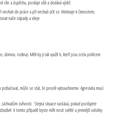
ní cíle a úspěchu, posiluje vůli a dodává výdrž.
 nechuti do práce a při nechuti učit se. Motivuje k činnostem,
zovat naše nápady a ideje.
omov, rodina). Měli by ji tak využít ti, kteří jsou zcela pohlceni
o potlačovat, může se stát, že prostě vybouchneme. Agresivita musí
 záchvatům zuřivosti. Stejná situace nastává, pokud pociťujete
budivě. V tomto případě byste měli nosit světlé a jemnější odstíny