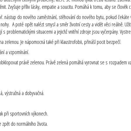
ěnit. Zvyšuje příliv lásky, empatie a soucitu. Pomáhá k tomu, aby se člověk 
např. nástup do nového zaměstnání, stěhování do nového bytu, pokud čekáte
nohy. A poté opět nalézt smysl a směr životní cesty a vidět věci reálně. Uži
jí s problematickými situacemi a jejichž vnitřní zdroje jsou vyčerpány. Vystr
 zelenou. Je nápomocná také při klaustrofobii, přináší pocit bezpečí.
ání a vzpomínání.
obklopovat právě zelenou. Právě zelená pomáhá vyrovnat se s rozpadem vz
á, výstražná a dobyvačná.
tak při sportovních výkonech.
e zpět do normálního života.