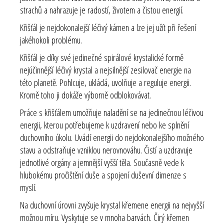
strachů a nahrazuje je radostí, životem a čistou energií.
Křišťál je nejdokonalejší léčivý kámen a lze jej užít při řešení
jakéhokoli problému.
Křišťál je díky své jedinečné spirálové krystalické formě
nejúčinnější léčivý krystal a nejsilnější zesilovač energie na
této planetě. Pohlcuje, ukládá, uvolňuje a reguluje energii.
Kromě toho ji dokáže výborně odblokovávat.
Práce s křišťálem umožňuje naladění se na jedinečnou léčivou
energii, kterou potřebujeme k uzdravení nebo ke splnění
duchovního úkolu. Uvádí energii do nejdokonalejšího možného
stavu a odstraňuje vzniklou nerovnováhu. Čistí a uzdravuje
jednotlivé orgány a jemnější vyšší těla. Současně vede k
hlubokému pročištění duše a spojení duševní dimenze s
myslí.
Na duchovní úrovni zvyšuje krystal křemene energii na nejvyšší
možnou míru. Vyskytuje se v mnoha barvách. Čirý křemen