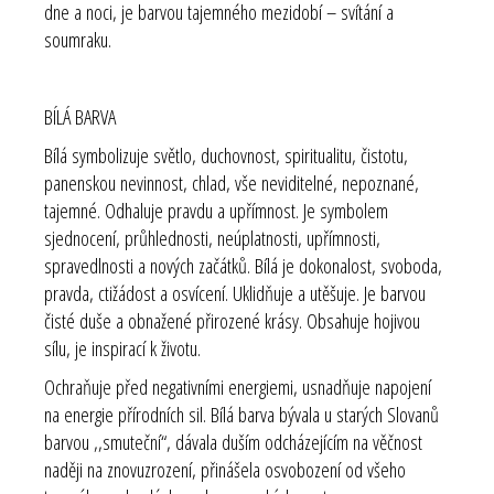
dne a noci, je barvou tajemného mezidobí – svítání a
soumraku.
BÍLÁ BARVA
Bílá symbolizuje světlo, duchovnost, spiritualitu, čistotu,
panenskou nevinnost, chlad, vše neviditelné, nepoznané,
tajemné. Odhaluje pravdu a upřímnost. Je symbolem
sjednocení, průhlednosti, neúplatnosti, upřímnosti,
spravedlnosti a nových začátků. Bílá je dokonalost, svoboda,
pravda, ctižádost a osvícení. Uklidňuje a utěšuje. Je barvou
čisté duše a obnažené přirozené krásy. Obsahuje hojivou
sílu, je inspirací k životu.
Ochraňuje před negativními energiemi, usnadňuje napojení
na energie přírodních sil. Bílá barva bývala u starých Slovanů
barvou ,,smuteční“, dávala duším odcházejícím na věčnost
naději na znovuzrození, přinášela osvobození od všeho