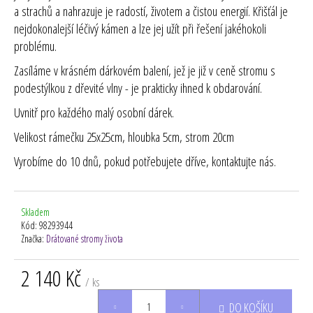
a strachů a nahrazuje je radostí, životem a čistou energií. Křišťál je
nejdokonalejší léčivý kámen a lze jej užít při řešení jakéhokoli
problému.
Zasíláme v krásném dárkovém balení, jež je již v ceně stromu s
podestýlkou z dřevité vlny - je prakticky ihned k obdarování.
Uvnitř pro každého malý osobní dárek.
Velikost rámečku 25x25cm, hloubka 5cm, strom 20cm
Vyrobíme do 10 dnů, pokud potřebujete dříve, kontaktujte nás.
Skladem
Kód:
98293944
Značka:
Drátované stromy života
2 140 Kč
/ ks
Měrná
DO KOŠÍKU
cena: