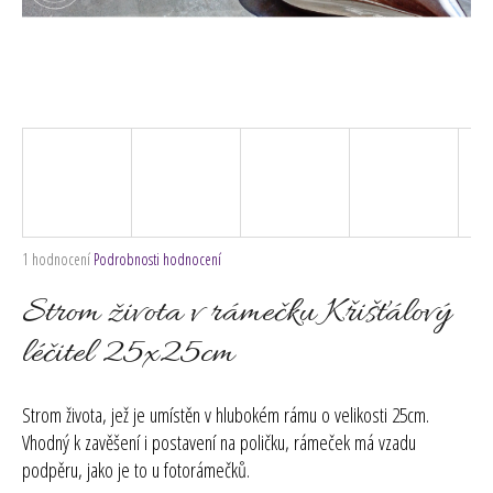
č
u
j
e
m
e
Průměrné
1 hodnocení
Podrobnosti hodnocení
hodnocení
produktu
Strom života v rámečku Křišťálový
je
5,0
léčitel 25x25cm
z
5
hvězdiček.
Strom života, jež je umístěn v hlubokém rámu o velikosti 25cm.
Vhodný k zavěšení i postavení na poličku, rámeček má vzadu
podpěru, jako je to u fotorámečků.