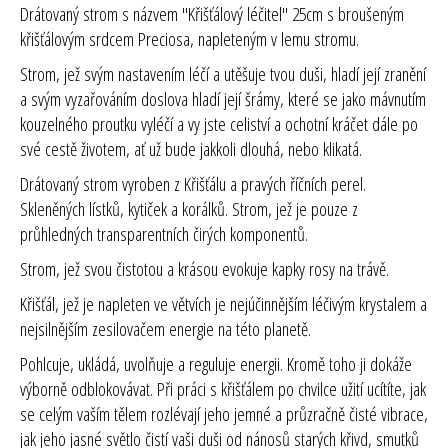
Drátovaný strom s názvem "Křišťálový léčitel" 25cm s broušeným
křišťálovým srdcem Preciosa, napleteným v lemu stromu.
Strom, jež svým nastavením léčí a utěšuje tvou duši, hladí její zranění
a svým vyzařováním doslova hladí její šrámy, které se jako mávnutím
kouzelného proutku vyléčí a vy jste celiství a ochotní kráčet dále po
své cestě životem, ať už bude jakkoli dlouhá, nebo klikatá.
Drátovaný strom vyroben z Křišťálu a pravých říčních perel.
Skleněných lístků, kytiček a korálků. Strom, jež je pouze z
průhledných transparentních čirých komponentů.
Strom, jež svou čistotou a krásou evokuje kapky rosy na trávě.
Křišťál, jež je napleten ve větvích je nejúčinnějším léčivým krystalem a
nejsilnějším zesilovačem energie na této planetě.
Pohlcuje, ukládá, uvolňuje a reguluje energii. Kromě toho ji dokáže
výborně odblokovávat. Při práci s křišťálem po chvilce užití ucítíte, jak
se celým vaším tělem rozlévají jeho jemné a průzračně čisté vibrace,
jak jeho jasné světlo čistí vaši duši od nánosů starých křivd, smutků