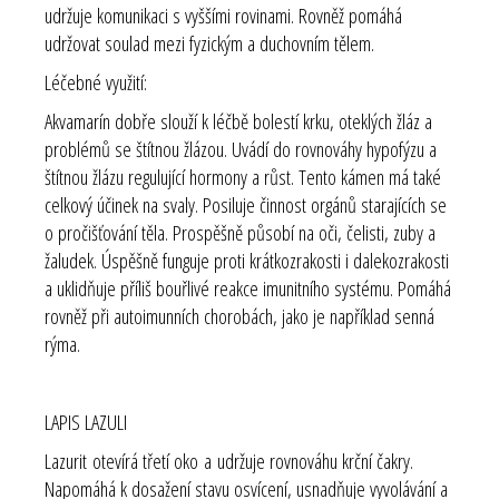
udržuje komunikaci s vyššími rovinami. Rovněž pomáhá
udržovat soulad mezi fyzickým a duchovním tělem.
Léčebné využití:
Akvamarín dobře slouží k léčbě bolestí krku, oteklých žláz a
problémů se štítnou žlázou. Uvádí do rovnováhy hypofýzu a
štítnou žlázu regulující hormony a růst. Tento kámen má také
celkový účinek na svaly. Posiluje činnost orgánů starajících se
o pročišťování těla. Prospěšně působí na oči, čelisti, zuby a
žaludek. Úspěšně funguje proti krátkozrakosti i dalekozrakosti
a uklidňuje příliš bouřlivé reakce imunitního systému. Pomáhá
rovněž při autoimunních chorobách, jako je například senná
rýma.
LAPIS LAZULI
Lazurit
otevírá třetí oko
a
udržuje rovnováhu krční čakry
.
Napomáhá k dosažení stavu osvícení, usnadňuje vyvolávání a