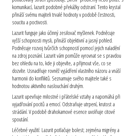
komunikací, lazurit podobné překážky odstraní. Tento krystal
přináší svému majiteli trvalé hodnoty v podobě čestnosti,
soucitu a poctivosti.
Lazurit funguje jako účinný zesilovač myšlenek. Podněcuje
vyšší schopnosti mysli, přináší objektivní a jasný pohled.
Podněcuje rozvoj tvůrčích schopností pomocí jejich naladění
na zdroj poznání. Lazurit vám pomůže vyrovnat se s pravdou
bez ohledu na to, kde ji objevíte, a přijmout vše, co se
dozvíte. Usnadňuje rovněž vyjádření vlastního názoru a vnáší
harmonii do konfliktů. Seznamuje svého majitele také s
hodnotou aktivního naslouchání druhým.
Lazurit upevňuje milostné i přátelské vztahy a napomáhá při
vyjadřování pocitů a emocí. Odstraňuje utrpení, krutost a
strádání. V podobě drahokamové esence uvolňuje citové
spoutání.
Léčebné využití:
Lazurit potlačuje bolest; zejména migrény a