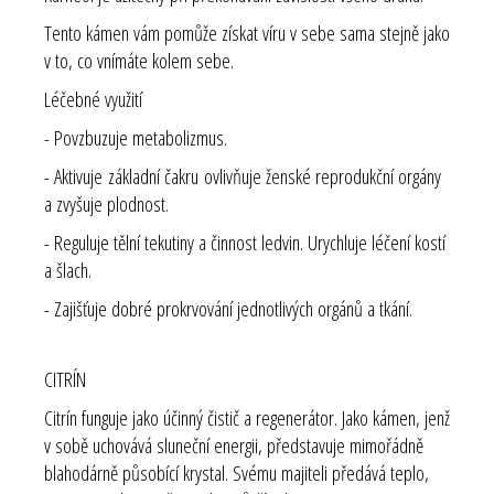
Tento kámen vám pomůže získat víru v sebe sama stejně jako
v to, co vnímáte kolem sebe.
Léčebné využití
- Povzbuzuje metabolizmus.
- Aktivuje základní čakru ovlivňuje ženské reprodukční orgány
a zvyšuje plodnost.
- Reguluje tělní tekutiny a činnost ledvin. Urychluje léčení kostí
a šlach.
- Zajišťuje dobré prokrvování jednotlivých orgánů a tkání.
CITRÍN
Citrín funguje jako účinný čistič a regenerátor. Jako kámen, jenž
v sobě uchovává sluneční energii, představuje mimořádně
blahodárně působící krystal. Svému majiteli předává teplo,