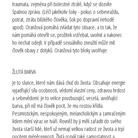
traumata, zejména při bolestné ztrátě, když se dozvíte
špatnou zprávu. (Léčí jakékoliv šoky - pokus o sebevraždu,
potrat, ztrátu blízkého člověka, šok po dopravní nehodě
apod). Oranžová pomáhá zvládat tyto situace, a to tak, že
nám pomáhá otevřít se, prožitek vstřebat, uvolnit a nakonec
ho nechat odejít. V případě sexuálního zneužití může mít
člověk obavy z dotyků. Oranžová tyto bloky uvolňuje.
ŽLUTÁ BARVA
Je to slunce, které nám dává chuť do života. Obsahuje energie
vyjadřující sílu osobnosti, vědomí vlastní ceny, zdravou hrdost
a sebevědomí. Je to velice povzbuzující, veselá, uvolňující
barva, při níž má člověk pocit, že mu rostou křídla.
Pesimistickým, nespokojeným, melancholickým a zamračeným
lidem mění výraz ve tváři. Rovněž by ji měli zařadit do svého
života starší lidé, kteří už nemají velkou radost ze života a trpí
pocitem méněcennosti. Žlutá rozvíjí také samostatnost a