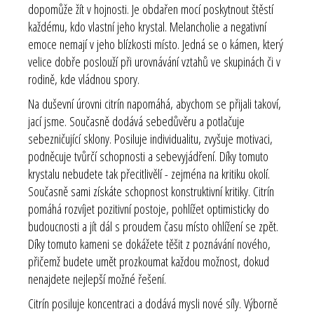
dopomůže žít v hojnosti. Je obdařen mocí poskytnout štěstí
každému, kdo vlastní jeho krystal. Melancholie a negativní
emoce nemají v jeho blízkosti místo. Jedná se o kámen, který
velice dobře poslouží při urovnávání vztahů ve skupinách či v
rodině, kde vládnou spory.
Na duševní úrovni citrín napomáhá, abychom se přijali takoví,
jací jsme. Současně dodává sebedůvěru a potlačuje
sebezničující sklony. Posiluje individualitu, zvyšuje motivaci,
podněcuje tvůrčí schopnosti a sebevyjádření. Díky tomuto
krystalu nebudete tak přecitlivělí - zejména na kritiku okolí.
Současně sami získáte schopnost konstruktivní kritiky. Citrín
pomáhá rozvíjet pozitivní postoje, pohlížet optimisticky do
budoucnosti a jít dál s proudem času místo ohlížení se zpět.
Díky tomuto kameni se dokážete těšit z poznávání nového,
přičemž budete umět prozkoumat každou možnost, dokud
nenajdete nejlepší možné řešení.
Citrín posiluje koncentraci a dodává mysli nové síly. Výborně