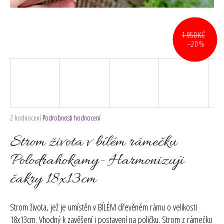
č
u
j
e
1 950 KČ
–20 %
m
e
Průměrné
2 hodnocení
Podrobnosti hodnocení
hodnocení
produktu
Strom života v bílém rámečku
je
5,0
Polodrahokamy- Harmonizuji
z
čakry 18x13cm
5
hvězdiček.
Strom života, jež je umístěn v
BÍLÉM
dřevěném rámu o velikosti
18x13cm. Vhodný k zavěšení i postavení na poličku. Strom z rámečku