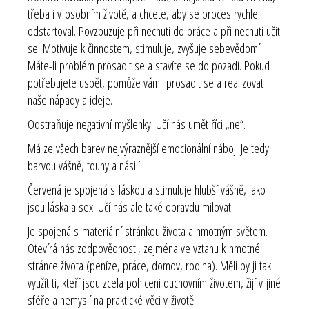
třeba i v osobním životě, a chcete, aby se proces rychle
odstartoval. Povzbuzuje při nechuti do práce a při nechuti učit
se. Motivuje k činnostem, stimuluje, zvyšuje sebevědomí.
Máte-li problém prosadit se a stavíte se do pozadí. Pokud
potřebujete uspět, pomůže vám prosadit se a realizovat
naše nápady a ideje.
Odstraňuje negativní myšlenky. Učí nás umět říci „ne“.
Má ze všech barev nejvýraznější emocionální náboj. Je tedy
barvou vášně, touhy a násilí.
Červená je spojená s láskou a stimuluje hlubší vášně, jako
jsou láska a sex. Učí nás ale také opravdu milovat.
Je spojená s materiální stránkou života a hmotným světem.
Otevírá nás zodpovědnosti, zejména ve vztahu k hmotné
stránce života (peníze, práce, domov, rodina). Měli by ji tak
využít ti, kteří jsou zcela pohlceni duchovním životem, žijí v jiné
sféře a nemyslí na praktické věci v životě.