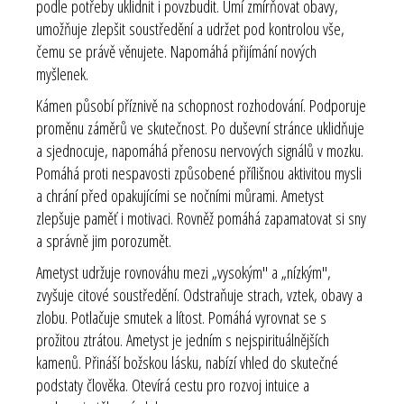
podle potřeby uklidnit i povzbudit. Umí zmírňovat obavy,
umožňuje zlepšit soustředění a udržet pod kontrolou vše,
čemu se právě věnujete. Napomáhá přijímání nových
myšlenek.
Kámen působí příznivě na schopnost rozhodování. Podporuje
proměnu záměrů ve skutečnost. Po duševní stránce uklidňuje
a sjednocuje, napomáhá přenosu nervových signálů v mozku.
Pomáhá proti nespavosti způsobené přílišnou aktivitou mysli
a chrání před opakujícími se nočními můrami. Ametyst
zlepšuje paměť i motivaci. Rovněž pomáhá zapamatovat si sny
a správně jim porozumět.
Ametyst udržuje rovnováhu mezi „vysokým" a „nízkým",
zvyšuje citové soustředění. Odstraňuje strach, vztek, obavy a
zlobu. Potlačuje smutek a lítost. Pomáhá vyrovnat se s
prožitou ztrátou. Ametyst je jedním s nejspirituálnějších
kamenů. Přináší božskou lásku, nabízí vhled do skutečné
podstaty člověka. Otevírá cestu pro rozvoj intuice a