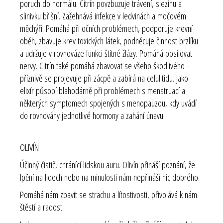
poruch do normálu. Citrín povzbuzuje trávení, slezinu a
slinivku břišní. Zažehnává infekce v ledvinách a močovém
měchýři. Pomáhá při očních problémech, podporuje krevní
oběh, zbavuje krev toxických látek, podněcuje činnost brzlíku
a udržuje v rovnováze funkci štítné žlázy. Pomáhá posilovat
nervy. Citrín také pomáhá zbavovat se všeho škodlivého -
příznivě se projevuje při zácpě a zabírá na celulitidu. Jako
elixír působí blahodárně při problémech s menstruací a
některých symptomech spojených s menopauzou, kdy uvádí
do rovnováhy jednotlivé hormony a zahání únavu.
OLIVÍN
Účinný čistič, chránící lidskou auru. Olivín přináší poznání, že
lpění na lidech nebo na minulosti nám nepřináší nic dobrého.
Pomáhá nám zbavit se strachu a lítostivosti, přivolává k nám
štěstí a radost.