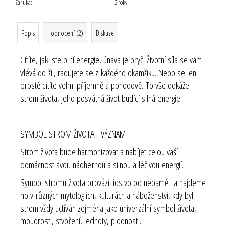
Záruka
:
2 roky
Popis
Hodnocení (2)
Diskuze
Cítíte, jak jste plní energie, únava je pryč. Životní síla se vám
vlévá do žil, radujete se z každého okamžiku. Nebo se jen
prostě cítíte velmi příjemně a pohodově.
To vše dokáže
strom života, jeho posvátná život budící silná energie.
SYMBOL STROM ŽIVOTA - VÝZNAM
Strom života bude harmonizovat a nabíjet celou vaší
domácnost svou nádhernou a silnou a léčivou energií.
Symbol stromu života provází lidstvo od nepaměti a najdeme
ho v různých mytologiích, kulturách a náboženství, kdy byl
strom vždy uctíván zejména jako univerzální symbol života,
moudrosti, stvoření, jednoty, plodnosti.