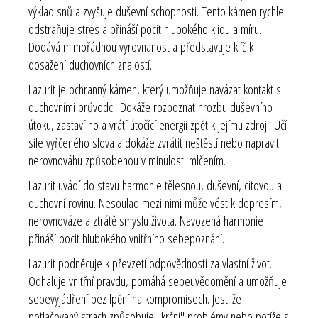
výklad snů a zvyšuje duševní schopnosti. Tento kámen rychle
odstraňuje stres a přináší pocit hlubokého klidu a míru.
Dodává mimořádnou vyrovnanost a představuje klíč k
dosažení duchovních znalostí.
Lazurit je ochranný kámen, který umožňuje navázat kontakt s
duchovními průvodci. Dokáže rozpoznat hrozbu duševního
útoku, zastaví ho a vrátí útočící energii zpět k jejímu zdroji. Učí
síle vyřčeného slova a dokáže zvrátit neštěstí nebo napravit
nerovnováhu způsobenou v minulosti mlčením.
Lazurit uvádí do stavu harmonie tělesnou, duševní, citovou a
duchovní rovinu. Nesoulad mezi nimi může vést k depresím,
nerovnováze a ztrátě smyslu života. Navozená harmonie
přináší pocit hlubokého vnitřního sebepoznání.
Lazurit podněcuje k převzetí odpovědnosti za vlastní život.
Odhaluje vnitřní pravdu, pomáhá sebeuvědomění a umožňuje
sebevyjádření bez lpění na kompromisech. Jestliže
potlačovaný strach způsobuje „krční" problémy nebo potíže s