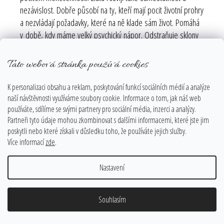
nezávislost. Dobře působí na ty, kteří mají pocit životní prohry
a nezvládají požadavky, které na ně klade sám život. Pomáhá
v době, kdy máme velký psychický nápor. Odstraňuje sklony
k podceňování a těžko zvládatelnou samotu. Učí nás
zdravému sebeprosazování, asertivitě, umění vyjádřit svůj
Tato webová stránka používá cookies
vlastní názor a nemít výčitky svědomí. Čistí emocionální
zmatek. Při neustálém lpění na budoucnosti pomáhá být tady
K personalizaci obsahu a reklam, poskytování funkcí sociálních médií a analýze
a teď. Dodává chuť do života a působí při únavě, nechuti k
naší návštěvnosti využíváme soubory cookie. Informace o tom, jak náš web
používáte, sdílíme se svými partnery pro sociální média, inzerci a analýzy.
práci.
Partneři tyto údaje mohou zkombinovat s dalšími informacemi, které jste jim
Žlutá je barvou změny, která se dere dopředu za vším novým.
poskytli nebo které získali v důsledku toho, že používáte jejich služby.
Pokud si stanovíte nějaký cíl, žlutá odstraňuje pochybnosti,
Více informací
zde
.
pomůže k cíli snadněji dojít. Podporuje vůli rozvíjet se.
Nastavení
Odstraňuje deprese, zvláště v zimním období, kdy je málo
slunečního svitu. Proto v zimě byste se měli žlutou dostatečně
obklopovat. Pokud někdo trpí změnou přechodu zimního a
Souhlasím
letního času nebo přechodem časového pásma, potřebuje
žlutou.