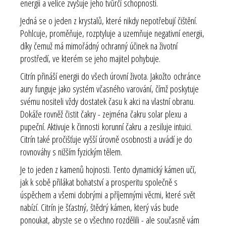
energii a velice zvyšuje jeho tvůrčí schopnosti.
Jedná se o jeden z krystalů, které nikdy nepotřebují čištění.
Pohlcuje, proměňuje, rozptyluje a uzemňuje negativní energii,
díky čemuž má mimořádný ochranný účinek na životní
prostředí, ve kterém se jeho majitel pohybuje.
Citrín přináší energii do všech úrovní života. Jakožto ochránce
aury funguje jako systém včasného varování, čímž poskytuje
svému nositeli vždy dostatek času k akci na vlastní obranu.
Dokáže rovněž čistit čakry - zejména čakru solar plexu a
pupeční. Aktivuje k činnosti korunní čakru a zesiluje intuici.
Citrín také pročišťuje vyšší úrovně osobnosti a uvádí je do
rovnováhy s nižším fyzickým tělem.
Je to jeden z kamenů hojnosti. Tento dynamický kámen učí,
jak k sobě přilákat bohatství a prosperitu společně s
úspěchem a všemi dobrými a příjemnými věcmi, které svět
nabízí. Citrín je šťastný, štědrý kámen, který vás bude
ponoukat, abyste se o všechno rozdělili - ale současně vám