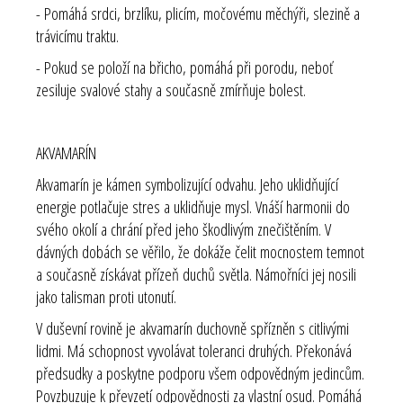
- Pomáhá srdci, brzlíku, plicím, močovému měchýři, slezině a
trávicímu traktu.
- Pokud se položí na břicho, pomáhá při porodu, neboť
zesiluje svalové stahy a současně zmírňuje bolest.
AKVAMARÍN
Akvamarín je kámen symbolizující odvahu. Jeho uklidňující
energie potlačuje stres a uklidňuje mysl. Vnáší harmonii do
svého okolí a chrání před jeho škodlivým znečištěním. V
dávných dobách se věřilo, že dokáže čelit mocnostem temnot
a současně získávat přízeň duchů světla. Námořníci jej nosili
jako talisman proti utonutí.
V duševní rovině je akvamarín duchovně spřízněn s citlivými
lidmi. Má schopnost vyvolávat toleranci druhých. Překonává
předsudky a poskytne podporu všem odpovědným jedincům.
Povzbuzuje k převzetí odpovědnosti za vlastní osud. Pomáhá