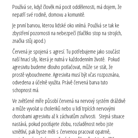
Používá se, když člověk má pocit oddělenosti, má dojem, že
nepatří své rodině, domovu a komunitě.
Je první barvou, kterou lidské oko vnímá. Používá se tak ke
zbystření pozornosti na nebezpečí (tlačítko stop na strojích,
značka stůj apod.)
Červená je spojená s agresí. Tu potřebujeme jako součást
naší hnací síly, která je nutná v každodenním životě. Pokud
agresivitu budeme dlouho potlačovat, může se stát, že
prostě vybouchneme. Agresivita musí být včas rozpoznána,
odvedena a účelně využita. Právě červená barva tuto
schopnost má.
Ve zvětšené míře působí červená na nervový systém dráždivě
a může vyvolat u choleriků nebo u lidí trpících nervovými
chorobami agresivitu až k záchvatům zuřivosti. Stejná situace
nastává, pokud pociťujete zlobu, rozladěnost nebo jste
vznětliví, pak byste měli s červenou pracovat opatrně,