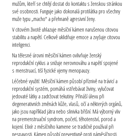
mužům, kteří se chtějí dostat do kontaktu s ženskou stránkou
své osobnosti. Funguje jako dokonalá protilátka pro všechny
muže typu „macho" a přehnaně agresivní ženy.
V citovém životě uhlazuje měsíční kámen narušenou citovou
stabilitu a napětí. Celkově uklidňuje emoce a zvyšuje citovou
inteligenci.
Na tělesné úrovni měsíční kámen ovlivňuje ženský
reprodukční cyklus a snižuje nerovnováhu a napětí spojené
s menstruací, tiší fyzické vjemy menopauzy.
Léčebné využití: Měsíční kámen působí příznivě na trávicí a
reprodukční systém, pomáhá vstřebávat živiny, vylučovat
jedovaté látky a zadržovat tekutiny. Přináší úlevu při
degenerativních změnách kůže, vlasů, očí a některých orgánů,
jako jsou například játra nebo slinivka břišní. Má výborný vliv
na premenstruační syndrom, početí, těhotenství, porod a
kojení. Elixír z měsíčního kamene se tradičně používal při
nespavosti. Kámen působí preventivně proti náměsíčnosti.