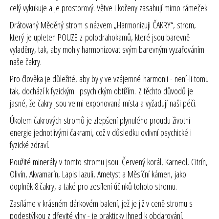
celý vykukuje a je prostorový. Větve i kořeny zasahují mimo rámeček.
Drátovaný Měděný strom s názvem „Harmonizuji ČAKRY“, strom,
který
je upleten POUZE z polodrahokamů
, které jsou barevně
vyladěny, tak, aby mohly harmonizovat svým barevným vyzařováním
naše čakry.
Pro člověka je důležité, aby byly ve vzájemné harmonii - není-li tomu
tak, dochází k fyzickým i psychickým obtížím. Z těchto důvodů je
jasné, že čakry jsou velmi exponovaná místa a vyžadují naši péči.
Úkolem čakrových stromů je zlepšení plynulého proudu životní
energie jednotlivými čakrami, což v důsledku ovlivní psychické i
fyzické zdraví.
Použité minerály v tomto stromu jsou: Červený korál, Karneol, Citrín,
Olivín, Akvamarín, Lapis lazuli, Ametyst a Měsíční kámen, jako
doplněk 8.čakry, a také pro zesílení účinků tohoto stromu.
Zasíláme v krásném dárkovém balení, jež je již v ceně stromu s
podestýlkou z dřevité vlny - je prakticky ihned k obdarování.