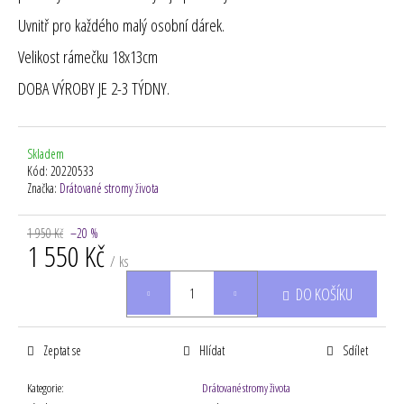
Uvnitř pro každého malý osobní dárek.
Velikost rámečku 18x13cm
DOBA VÝROBY JE 2-3 TÝDNY.
Skladem
Kód:
20220533
Značka:
Drátované stromy života
1 950 Kč
–20 %
1 550 Kč
/ ks
Měrná
DO KOŠÍKU
cena:
Zeptat se
Hlídat
Sdílet
Kategorie
:
Drátované stromy života