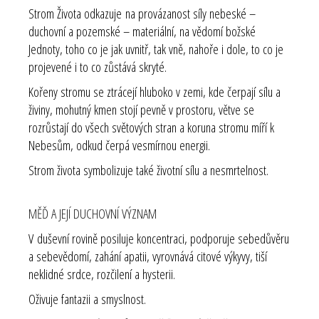
Strom Života odkazuje na provázanost síly nebeské –
duchovní a pozemské – materiální, na vědomí božské
Jednoty, toho co je jak uvnitř, tak vně, nahoře i dole, to co je
projevené i to co zůstává skryté.
Kořeny stromu se ztrácejí hluboko v zemi, kde čerpají sílu a
živiny, mohutný kmen stojí pevně v prostoru, větve se
rozrůstají do všech světových stran a koruna stromu míří k
Nebesům, odkud čerpá vesmírnou energii.
Strom života symbolizuje také životní sílu a nesmrtelnost.
MĚĎ A JEJÍ DUCHOVNÍ VÝZNAM
V duševní rovině posiluje koncentraci, podporuje sebedůvěru
a sebevědomí, zahání apatii, vyrovnává citové výkyvy, tiší
neklidné srdce, rozčilení a hysterii.
Oživuje fantazii a smyslnost.