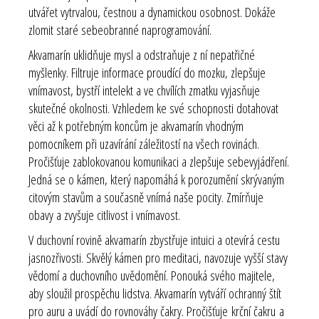
utvářet vytrvalou, čestnou a dynamickou osobnost. Dokáže
zlomit staré sebeobranné naprogramování.
Akvamarín uklidňuje mysl a odstraňuje z ní nepatřičné
myšlenky. Filtruje informace proudící do mozku, zlepšuje
vnímavost, bystří intelekt a ve chvílích zmatku vyjasňuje
skutečné okolnosti. Vzhledem ke své schopnosti dotahovat
věci až k potřebným koncům je akvamarín vhodným
pomocníkem při uzavírání záležitostí na všech rovinách.
Pročišťuje zablokovanou komunikaci a zlepšuje sebevyjádření.
Jedná se o kámen, který napomáhá k porozumění skrývaným
citovým stavům a současně vnímá naše pocity. Zmírňuje
obavy a zvyšuje citlivost i vnímavost.
V duchovní rovině akvamarín zbystřuje intuici a otevírá cestu
jasnozřivosti. Skvělý kámen pro meditaci, navozuje vyšší stavy
vědomí a duchovního uvědomění. Ponouká svého majitele,
aby sloužil prospěchu lidstva. Akvamarín vytváří ochranný štít
pro auru a uvádí do rovnováhy čakry. Pročišťuje
krční čakru
a