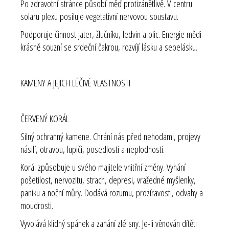
Po zdravotní stránce působí měď protizánětlivě. V centru
solaru plexu posiluje vegetativní nervovou soustavu.
Podporuje činnost jater, žlučníku, ledvin a plic. Energie mědi
krásně souzní se srdeční čakrou, rozvíjí lásku a sebelásku.
KAMENY A JEJICH LÉČIVÉ VLASTNOSTI
ČERVENÝ KORÁL
Silný ochranný kamene. Chrání nás před nehodami, projevy
násilí, otravou, lupiči, posedlostí a neplodností.
Korál způsobuje u svého majitele vnitřní změny. Vyhání
pošetilost, nervozitu, strach, depresi, vražedné myšlenky,
paniku a noční můry. Dodává rozumu, prozíravosti, odvahy a
moudrosti.
Vyvolává klidný spánek a zahání zlé sny. Je-li věnován dítěti