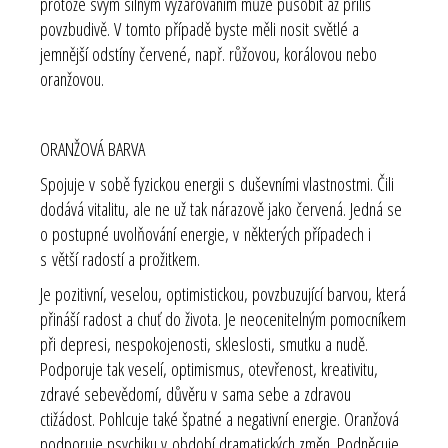
protože svým silným vyzařováním může působit až příliš
povzbudivě. V tomto případě byste měli nosit světlé a
jemnější odstíny červené, např. růžovou, korálovou nebo
oranžovou.
ORANŽOVÁ BARVA
Spojuje v sobě fyzickou energii s duševními vlastnostmi. Čili
dodává vitalitu, ale ne už tak nárazově jako červená. Jedná se
o postupné uvolňování energie, v některých případech i
s větší radostí a prožitkem.
Je pozitivní, veselou, optimistickou, povzbuzující barvou, která
přináší radost a chuť do života. Je neocenitelným pomocníkem
při depresi, nespokojenosti, skleslosti, smutku a nudě.
Podporuje tak veselí, optimismus, otevřenost, kreativitu,
zdravé sebevědomí, důvěru v sama sebe a zdravou
ctižádost. Pohlcuje také špatné a negativní energie. Oranžová
podporuje psychiku v období dramatických změn. Podněcuje