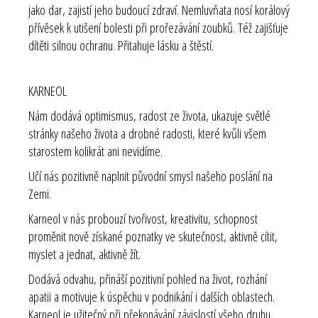
jako dar, zajistí jeho budoucí zdraví. Nemluvňata nosí korálový
přívěsek k utišení bolesti při prořezávání zoubků. Též zajišťuje
dítěti silnou ochranu. Přitahuje lásku a štěstí.
KARNEOL
Nám dodává optimismus, radost ze života, ukazuje světlé
stránky našeho života a drobné radosti, které kvůli všem
starostem kolikrát ani nevidíme.
Učí nás pozitivně naplnit původní smysl našeho poslání na
Zemi.
Karneol v nás probouzí tvořivost, kreativitu, schopnost
proměnit nově získané poznatky ve skutečnost, aktivně cítit,
myslet a jednat, aktivně žít.
Dodává odvahu, přináší pozitivní pohled na život, rozhání
apatii a motivuje k úspěchu v podnikání i dalších oblastech.
Karneol je užitečný při překonávání závislostí všeho druhu.