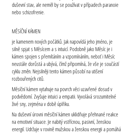
duševní stav, ale neměl by se používat v případech paranoie
nebo schizofrenie.
MĚSÍČNÍ KÁMEN
je kamenem nových počátků. Jak napovídá jeho jméno, je
silně spjat s Měsícem a s intuicí. Podobně jako Měsíc je i
kámen spojen s přemítáním a vzpomínáním, neboť i Měsíc
neustále dorůstá a ubývá, čímž připomíná, že vše je součástí
cyklu změn. Nejsilněji tento kámen působí na utišení
rozbouřených citů.
Měsíční kámen vytahuje na povrch věci uzavřené dosud v
podvědomí. Zvyšuje intuici a empatii. Vyvolává srozumitelné
živé sny, zejména v době úplňku.
Na duševní úrovni měsíční kámen uklidňuje přehnané reakce
na emotivní situace. Je nabitý vstřícnou, pasivní, ženskou
energií. Udržuje v rovině mužskou a ženskou energii a pomáhá