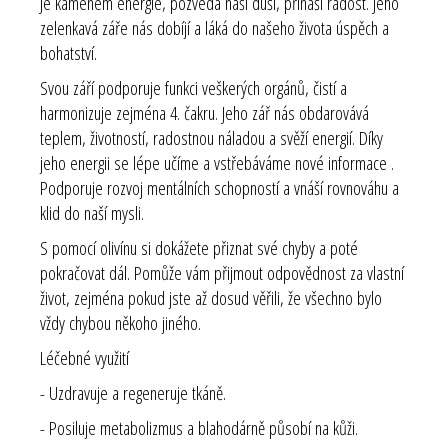
Je kamenem energie, pozvedá naši duši, přináší radost. Jeho
zelenkavá záře nás dobíjí a láká do našeho života úspěch a
bohatství.
Svou září podporuje funkci veškerých orgánů, čistí a
harmonizuje zejména 4. čakru. Jeho zář nás obdarovává
teplem, životností, radostnou náladou a svěží energií. Díky
jeho energii se lépe učíme a vstřebáváme nové informace .
Podporuje rozvoj mentálních schopností a vnáší rovnováhu a
klid do naší mysli.
S pomocí olivínu si dokážete přiznat své chyby a poté
pokračovat dál. Pomůže vám přijmout odpovědnost za vlastní
život, zejména pokud jste až dosud věřili, že všechno bylo
vždy chybou někoho jiného.
Léčebné využití
- Uzdravuje a regeneruje tkáně.
- Posiluje metabolizmus a blahodárně působí na kůži.