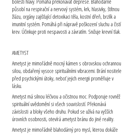
bolesti hlavy. Pomáhá překonávat deprese. Blahodárně
působí na respirační a nervový systém, krk, hlasivky, štítnou
žlázu, orgány zajišťující detoxikaci těla, kostní dřeň, brzlík a
imunitní systém. Pomáhá při nápravě poškození sluchu a čistí
krev. Účinkuje proti nespavosti a závratím. Snižuje krevní tlak.
AMETYST
Ametyst je mimořádně mocný kámen s obrovskou ochrannou
silou, obdařený vysoce spirituálními vibracemi. Brání nositele
před psychickými útoky, neboť jejich energii proměňuje v
lásku.
Ametyst má silnou léčivou a očistnou moc. Podporuje rovněž
spirituální uvědomění si všech souvislostí. Překonává
závislosti a bloky všeho druhu. Pokud se užívá na vyšších
úrovních osobnosti, otevírá ametyst bránu do jiné reality.
Ametyst je mimořádně blahodárný pro mysl, kterou dokáže