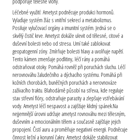
podporuje tělesné vlohy.
Léčebné využití: Ametyst podněcuje produkci hormonů.
Vylaďuje systém žláz s vnitřní sekrecí a metabolizmus.
Posiluje vylučovací orgány a imunitní systém. Jedná se o
skvělý čistič krve. Ametyst dokáže ulevit od tělesné, citové a
duševní bolesti nebo od stresu. Umí také zablokovat
geopatogenní zóny. Zmírňuje bolesti hlavy a uvolňuje napětí.
Tento kámen zmenšuje podlitiny, léčí rány a pomáhá
odstraňovat otoky. Pomáhá rovněž při poruchách sluchu. Léčí
nerovnováhu žaludečního a dýchacího systému. Pomáhá při
kožních chorobách, buněčných poruchách a nerovnováze
zažívacího traktu. Blahodárně působí na střeva, kde reguluje
stav střevní flóry, odstraňuje parazity a zlepšuje vstřebávání
vody. Ametyst léčí nespavost a zajišťuje klidný spánek.Na
nejjemnější úrovni udržuje ametyst rovnováhu mezi tělesným,
duševním a emocionálním tělem a současně zajišťuje jejich
propojení. Čistí auru a proměňuje negativní energii. Podněcuje
činnost
krční a korunní čakry
. Ametyst dokáže stabilizovat