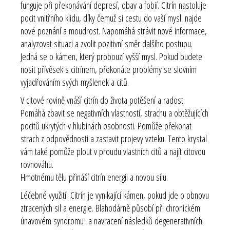
funguje při překonávání depresí, obav a fobií. Citrín nastoluje
pocit vnitřního klidu, díky čemuž si cestu do vaší mysli najde
nové poznání a moudrost. Napomáhá strávit nové informace,
analyzovat situaci a zvolit pozitivní směr dalšího postupu.
Jedná se o kámen, který probouzí vyšší mysl. Pokud budete
nosit přívěsek s citrínem, překonáte problémy se slovním
vyjadřováním svých myšlenek a citů.
V citové rovině vnáší citrín do života potěšení a radost.
Pomáhá zbavit se negativních vlastností, strachu a obtěžujících
pocitů ukrytých v hlubinách osobnosti. Pomůže překonat
strach z odpovědnosti a zastavit projevy vzteku. Tento krystal
vám také pomůže plout v proudu vlastních citů a najít citovou
rovnováhu.
Hmotnému tělu přináší citrín energii a novou sílu.
Léčebné využití:
Citrín je vynikající kámen, pokud jde o obnovu
ztracených sil a energie. Blahodárně působí při chronickém
únavovém syndromu a navracení následků degenerativních