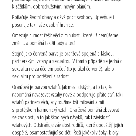
k zážitkům, dobrodružstvím, novým plánům.
Potlačuje životní obavy a dává pocit svobody. Upevňuje i
posunuje tak naše osobní hranice.
Omezuje nutnost řešit věci z minulosti, které už nemůžeme
změnit, a pomáhá tak žít tady a teď.
Stejně jako červená barva je oranžová spojená s láskou,
partnerskými vztahy a sexualitou. V tomto případě se jedná o
sexualitu ne za účelem početí (to je úkol červené), ale o
sexualitu pro potěšení a radost.
Oranžová je barvou vztahů. Jak mezilidských, a to tak, že
napomáhá navazovat vztahy nové a podporuje přátelství, tak i
vztahů partnerských, kdy toužíme být milováni a mít
s protějškem harmonický vztah. Oranžová pomáhá zbavovat
se závislostí, a to jak škodlivých návyků, tak i závislostí
vztahových. Odstraňuje závislost rodičů, které opouštějí jejich
dospělé, osamostatňující se děti. Řeší jakékoliv šoky, bloky,