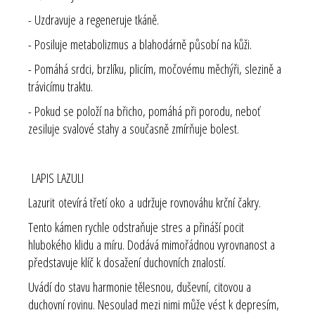
- Uzdravuje a regeneruje tkáně.
- Posiluje metabolizmus a blahodárně působí na kůži.
- Pomáhá srdci, brzlíku, plicím, močovému měchýři, slezině a
trávicímu traktu.
- Pokud se položí na břicho, pomáhá při porodu, neboť
zesiluje svalové stahy a současně zmírňuje bolest.
LAPIS LAZULI
Lazurit otevírá třetí oko a udržuje rovnováhu krční čakry.
Tento kámen rychle odstraňuje stres a přináší pocit
hlubokého klidu a míru. Dodává mimořádnou vyrovnanost a
představuje klíč k dosažení duchovních znalostí.
Uvádí do stavu harmonie tělesnou, duševní, citovou a
duchovní rovinu. Nesoulad mezi nimi může vést k depresím,