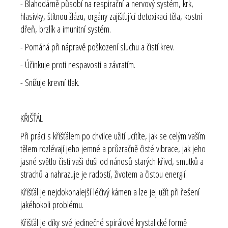
- Blahodárně působí na respirační a nervový systém, krk,
hlasivky, štítnou žlázu, orgány zajišťující detoxikaci těla, kostní
dřeň, brzlík a imunitní systém.
- Pomáhá při nápravě poškození sluchu a čistí krev.
- Účinkuje proti nespavosti a závratím.
- Snižuje krevní tlak.
KŘIŠŤÁL
Při práci s křišťálem po chvilce užití ucítíte, jak se celým vaším
tělem rozlévají jeho jemné a průzračně čisté vibrace, jak jeho
jasné světlo čistí vaši duši od nánosů starých křivd, smutků a
strachů a nahrazuje je radostí, životem a čistou energií.
Křišťál je nejdokonalejší léčivý kámen a lze jej užít při řešení
jakéhokoli problému.
Křišťál je díky své jedinečné spirálové krystalické formě