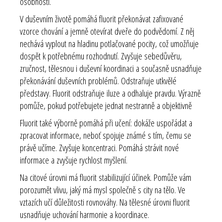
osobnosti.
V duševním životě pomáhá fluorit překonávat zafixované
vzorce chování a jemně otevírat dveře do podvědomí. Z něj
nechává vyplout na hladinu potlačované pocity, což umožňuje
dospět k potřebnému rozhodnutí. Zvyšuje sebedůvěru,
zručnost, tělesnou i duševní koordinaci a současně usnadňuje
překonávání duševních problémů. Odstraňuje utkvělé
představy. Fluorit odstraňuje iluze a odhaluje pravdu. Výrazně
pomůže, pokud potřebujete jednat nestranně a objektivně
Fluorit také výborně pomáhá při učení: dokáže uspořádat a
zpracovat informace, neboť spojuje známé s tím, čemu se
právě učíme. Zvyšuje koncentraci. Pomáhá strávit nové
informace a zvyšuje rychlost myšlení.
Na citové úrovni má fluorit stabilizující účinek. Pomůže vám
porozumět vlivu, jaký má mysl společně s city na tělo. Ve
vztazích učí důležitosti rovnováhy. Na tělesné úrovni fluorit
usnadňuje uchování harmonie a koordinace.