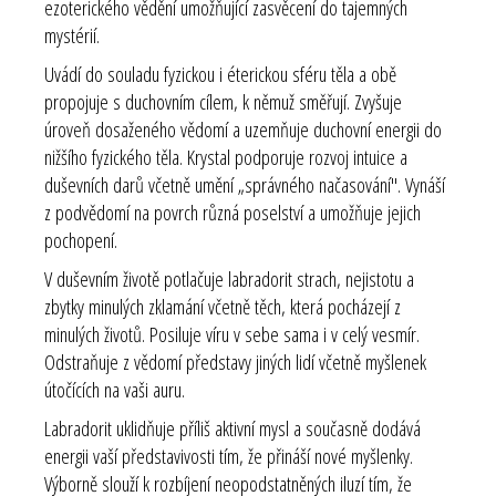
ezoterického vědění umožňující zasvěcení do tajemných
mystérií.
Uvádí do souladu fyzickou i éterickou sféru těla a obě
propojuje s duchovním cílem, k němuž směřují. Zvyšuje
úroveň dosaženého vědomí a uzemňuje duchovní energii do
nižšího fyzického těla. Krystal podporuje rozvoj intuice a
duševních darů včetně umění „správného načasování". Vynáší
z podvědomí na povrch různá poselství a umožňuje jejich
pochopení.
V duševním životě potlačuje labradorit strach, nejistotu a
zbytky minulých zklamání včetně těch, která pocházejí z
minulých životů. Posiluje víru v sebe sama i v celý vesmír.
Odstraňuje z vědomí představy jiných lidí včetně myšlenek
útočících na vaši auru.
Labradorit uklidňuje příliš aktivní mysl a současně dodává
energii vaší představivosti tím, že přináší nové myšlenky.
Výborně slouží k rozbíjení neopodstatněných iluzí tím, že