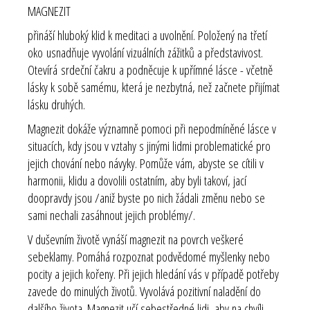
MAGNEZIT
přináší hluboký klid k meditaci a uvolnění. Položený na
třetí
oko
usnadňuje vyvolání vizuálních zážitků a představivost.
Otevírá
srdeční čakru
a podněcuje k upřímné lásce - včetně
lásky k sobě samému, která je nezbytná, než začnete přijímat
lásku druhých.
Magnezit dokáže významně pomoci při nepodmíněné lásce v
situacích, kdy jsou v vztahy s jinými lidmi problematické pro
jejich chování nebo návyky. Pomůže vám, abyste se cítili v
harmonii, klidu a dovolili ostatním, aby byli takoví, jací
doopravdy jsou /aniž byste po nich žádali změnu nebo se
sami nechali zasáhnout jejich problémy/.
V duševním životě vynáší magnezit na povrch veškeré
sebeklamy. Pomáhá rozpoznat podvědomé myšlenky nebo
pocity a jejich kořeny. Při jejich hledání vás v případě potřeby
zavede do minulých životů. Vyvolává pozitivní naladění do
dalšího života. Magnezit učí sebestředné lidi, aby na chvíli