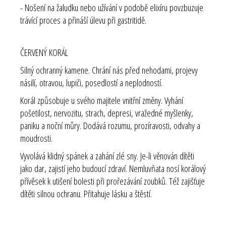
- Nošení na žaludku nebo užívání v podobě elixíru povzbuzuje
trávící proces a přináší úlevu při gastritidě.
ČERVENÝ KORÁL
Silný ochranný kamene. Chrání nás před nehodami, projevy
násilí, otravou, lupiči, posedlostí a neplodností.
Korál způsobuje u svého majitele vnitřní změny. Vyhání
pošetilost, nervozitu, strach, depresi, vražedné myšlenky,
paniku a noční můry. Dodává rozumu, prozíravosti, odvahy a
moudrosti.
Vyvolává klidný spánek a zahání zlé sny. Je-li věnován dítěti
jako dar, zajistí jeho budoucí zdraví. Nemluvňata nosí korálový
přívěsek k utišení bolesti při prořezávání zoubků. Též zajišťuje
dítěti silnou ochranu. Přitahuje lásku a štěstí.