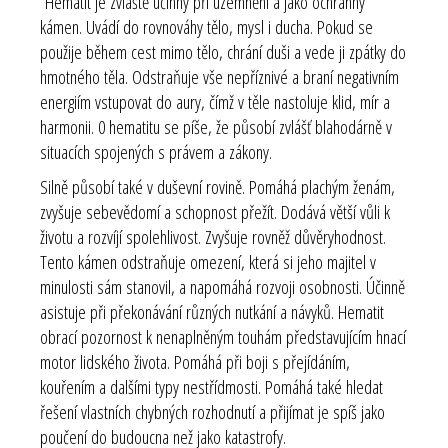
Hematit je zvláště účinný při uzemnění a jako ochranný
kámen. Uvádí do rovnováhy tělo, mysl i ducha. Pokud se
použije během cest mimo tělo, chrání duši a vede ji zpátky do
hmotného těla. Odstraňuje vše nepříznivé a braní negativním
energiím vstupovat do aury, čímž v těle nastoluje klid, mír a
harmonii. 0 hematitu se píše, že působí zvlášť blahodárně v
situacích spojených s právem a zákony.
Silně působí také v duševní rovině. Pomáhá plachým ženám,
zvyšuje sebevědomí a schopnost přežít. Dodává větší vůli k
životu a rozvíjí spolehlivost. Zvyšuje rovněž důvěryhodnost.
Tento kámen odstraňuje omezení, která si jeho majitel v
minulosti sám stanovil, a napomáhá rozvoji osobnosti. Účinně
asistuje při překonávání různých nutkání a návyků. Hematit
obrací pozornost k nenaplněným touhám představujícím hnací
motor lidského života. Pomáhá při boji s přejídáním,
kouřením a dalšími typy nestřídmosti. Pomáhá také hledat
řešení vlastních chybných rozhodnutí a přijímat je spíš jako
poučení do budoucna než jako katastrofy.