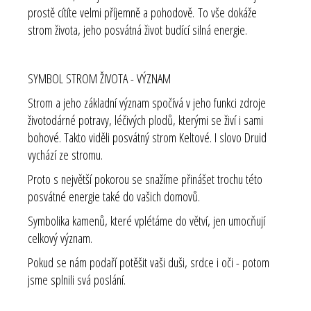
prostě cítíte velmi příjemně a pohodově. To vše dokáže
strom života, jeho posvátná život budící silná energie.
SYMBOL STROM ŽIVOTA - VÝZNAM
Strom a jeho základní význam spočívá v jeho funkci zdroje
životodárné potravy, léčivých plodů, kterými se živí i sami
bohové. Takto viděli posvátný strom Keltové. I slovo Druid
vychází ze stromu.
Proto s největší pokorou se snažíme přinášet trochu této
posvátné energie také do vašich domovů.
Symbolika kamenů, které vplétáme do větví, jen umocňují
celkový význam.
Pokud se nám podaří potěšit vaši duši, srdce i oči - potom
jsme splnili svá poslání.