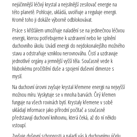
nejúčinnější léčivý krystal a nejsilnější zesilovač energie na
této planetě. Pohlcuje, ukládá, uvolňuje a reguluje energii.
Kromě toho ji dokáže výborně odblokovávat.
Práce s křišťálem umožňuje naladění se na jedinečnou léčivou
energii, kterou potřebujeme k uzdravení nebo ke splnění
duchovního úkolu. Uvádí energii do nejdokonalejšího možného
stavu a odstraňuje vzniklou nerovnováhu. Čistí a uzdravuje
jednotlivé orgány a jemnější vyšší těla. Současně vede k
hlubokému pročištění duše a spojení duševní dimenze s
myslí.
Na duchovní úrovni zvyšuje krystal křemene energii na nejvyšší
možnou míru. Vyskytuje se v mnoha barvách. Čirý křemen
funguje na všech rovinách bytí. Krystaly křemene v sobě
ukládají informace jako přírodní počítač a současně
představují duchovní knihovnu, která čeká, až do ní někdo
vstoupí.
Zvyšuje duševní schopnosti a naladí vás k duchovnímu účelu,