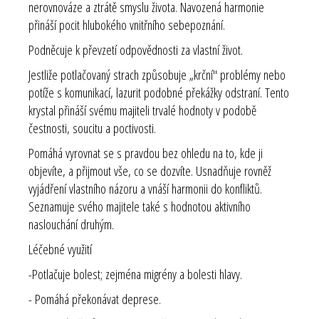
nerovnováze a ztrátě smyslu života. Navozená harmonie
přináší pocit hlubokého vnitřního sebepoznání.
Podněcuje k převzetí odpovědnosti za vlastní život.
Jestliže potlačovaný strach způsobuje „krční" problémy nebo
potíže s komunikací, lazurit podobné překážky odstraní. Tento
krystal přináší svému majiteli trvalé hodnoty v podobě
čestnosti, soucitu a poctivosti.
Pomáhá vyrovnat se s pravdou bez ohledu na to, kde ji
objevíte, a přijmout vše, co se dozvíte. Usnadňuje rovněž
vyjádření vlastního názoru a vnáší harmonii do konfliktů.
Seznamuje svého majitele také s hodnotou aktivního
naslouchání druhým.
Léčebné využití
-Potlačuje bolest; zejména migrény a bolesti hlavy.
- Pomáhá překonávat deprese.