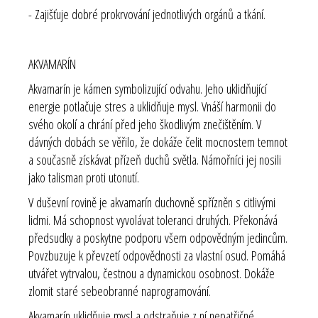
- Zajišťuje dobré prokrvování jednotlivých orgánů a tkání.
AKVAMARÍN
Akvamarín je kámen symbolizující odvahu. Jeho uklidňující
energie potlačuje stres a uklidňuje mysl. Vnáší harmonii do
svého okolí a chrání před jeho škodlivým znečištěním. V
dávných dobách se věřilo, že dokáže čelit mocnostem temnot
a současně získávat přízeň duchů světla. Námořníci jej nosili
jako talisman proti utonutí.
V duševní rovině je akvamarín duchovně spřízněn s citlivými
lidmi. Má schopnost vyvolávat toleranci druhých. Překonává
předsudky a poskytne podporu všem odpovědným jedincům.
Povzbuzuje k převzetí odpovědnosti za vlastní osud. Pomáhá
utvářet vytrvalou, čestnou a dynamickou osobnost. Dokáže
zlomit staré sebeobranné naprogramování.
Akvamarín uklidňuje mysl a odstraňuje z ní nepatřičné