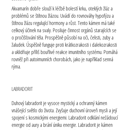
Akvamarín dobře slouží k léčbě bolestí krku, oteklých žláz a
problémů se štítnou žlázou. Uvádí do rovnováhy hypofýzu a
štítnou žlázu regulující hormony a růst. Tento kámen má také
celkový účinek na svaly. Posiluje činnost orgánů starajících se
o pročišťování těla. Prospěšně působí na oči, čelisti, zuby a
žaludek. Úspěšně funguje proti krátkozrakosti i dalekozrakosti
a uklidňuje příliš bouřlivé reakce imunitního systému. Pomáhá
rovněž při autoimunních chorobách, jako je například senná
rýma.
LABRADORIT
Duhový labradorit je vysoce mystický a ochranný kámen
vnášející světlo do života. Zvyšuje duchovní úroveň mysli a její
spojení s kosmickými energiemi. Labradorit odklání nežádoucí
energie od aury a brání úniku energie. Labradorit je kámen