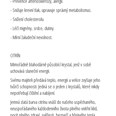
- Prevence arteriosklerózy, alergií.
- Snižuje krevní tlak, upravuje správný metabolismus.
- Snížení cholesterolu.
- Léčí migrény, srdce, dutiny.
- Mírní žaludeční nevolnost.
CITRÍN
Mimořádně blahodárně působící krystal, jenž v sobě
uchovává sluneční energii.
Svému majiteli předává teplo, energii a velice zvyšuje jeho
tvůrčí schopnosti. Jedná se o jeden z krystalů, které nikdy
nepotřebují čištění a nabíjení.
Jemná zlatá barva citrínu vnáší do našeho uspěchaného,
neuspořádaného každodenního života plného vnitřní klid,
pocit plného zdraví, svěžesti, bezpečí a hřejivého tepla.