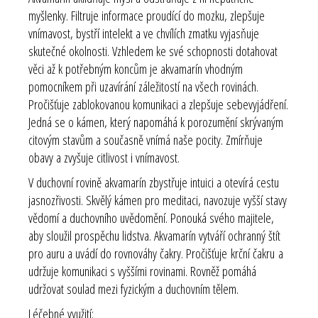
myšlenky. Filtruje informace proudící do mozku, zlepšuje
vnímavost, bystří intelekt a ve chvílích zmatku vyjasňuje
skutečné okolnosti. Vzhledem ke své schopnosti dotahovat
věci až k potřebným koncům je akvamarín vhodným
pomocníkem při uzavírání záležitostí na všech rovinách.
Pročišťuje zablokovanou komunikaci a zlepšuje sebevyjádření.
Jedná se o kámen, který napomáhá k porozumění skrývaným
citovým stavům a současně vnímá naše pocity. Zmírňuje
obavy a zvyšuje citlivost i vnímavost.
V duchovní rovině akvamarín zbystřuje intuici a otevírá cestu
jasnozřivosti. Skvělý kámen pro meditaci, navozuje vyšší stavy
vědomí a duchovního uvědomění. Ponouká svého majitele,
aby sloužil prospěchu lidstva. Akvamarín vytváří ochranný štít
pro auru a uvádí do rovnováhy čakry. Pročišťuje
krční čakru
a
udržuje komunikaci s vyššími rovinami. Rovněž pomáhá
udržovat soulad mezi fyzickým a duchovním tělem.
Léčebné využití: