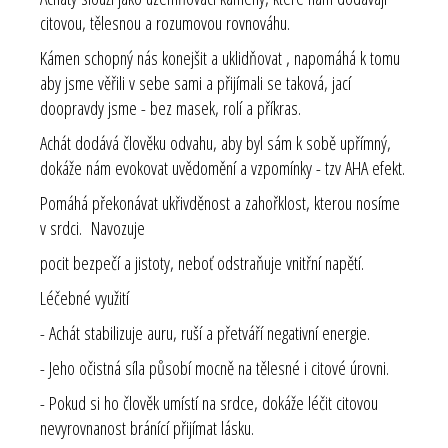
citovou, tělesnou a rozumovou rovnováhu.
Kámen schopný nás konejšit a uklidňovat , napomáhá k tomu
aby jsme věřili v sebe sami a přijímali se taková, jací
doopravdy jsme - bez masek, rolí a příkras.
Achát dodává člověku odvahu, aby byl sám k sobě upřímný,
dokáže nám evokovat uvědomění a vzpomínky - tzv AHA efekt.
Pomáhá překonávat ukřivděnost a zahořklost, kterou nosíme
v srdci. Navozuje
pocit bezpečí a jistoty, neboť odstraňuje vnitřní napětí.
Léčebné využití
- Achát stabilizuje auru, ruší a přetváří negativní energie.
- Jeho očistná síla působí mocně na tělesné i citové úrovni.
- Pokud si ho člověk umístí na srdce, dokáže léčit citovou
nevyrovnanost bránící přijímat lásku.