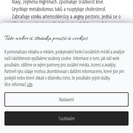
hlavy, zejména migrénách. Zpomaluje srážlivost krve.
Urychluje metabolizmus tuků a rozptyluje cholesterol.
Zabraňuje vzniku arteriosklerózy a anginy pectoris. Jedná se o
účinný preventivní prostředek proti srdečním poruchám.
Udržuje v rovnováze tělesnou teplotu, snižuje horečku a
Tato webová stránka používá cookies
zimnici.
K personalizaci obsahu a reklam, poskytování funkcí sociálních médií a analýze
naší návštěvnosti využíváme soubory cookie. Informace o tom, jak náš web
RŮŽENÍN
používáte, sdílíme se svými partnery pro sociální média, inzerci a analýzy.
léčí a vibruje na naší 4. srdeční čakře, nese sebou poselství
Partneři tyto údaje mohou zkombinovat s dalšími informacemi, které jste jim
velké lásky a pochopení..
poskytli nebo které získali v důsledku toho, že používáte jejich služby.
Více informací
zde
.
Čistí a otevírá srdce na všech úrovních. Vnáší do něj vnitřní
hojení a lásku k sobě samému.
Nastavení
Pokud k sobě chcete přilákat lásku, nemusíte hledat už nic
jiného než růžový křemen. Jestliže jej položíte vedle postele
Souhlasím
nebo do rohu vztahů ve svém bytě, bude k vám přitahovat
lásku a nové vztahy.