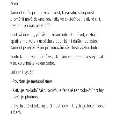
Zemi.
Karneol v nás probouzí tvořivost, kreativitu, schopnost
proměnit nově získané poznatky ve skutečnost, aktivně cítit,
myslet a jednat, aktivně žít.
Dodává odvahu, přináší pozitivní pohled na život, rozhání
apatii a motivuje k úspěchu v podnikání i dalších oblastech.
Karneol je užitečný při překonávání závislostí všeho druhu.
Tento kámen vám pomůže získat víru v sebe sama stejně jako
v to, co vnímáte kolem sebe.
Léčebné využití
- Povzbuzuje metabolizmus.
- Aktivuje základní čakru ovlivňuje ženské reprodukční orgány
a zvyšuje plodnost.
- Reguluje tělní tekutiny a činnost ledvin. Urychluje léčení kostí
a šlach.