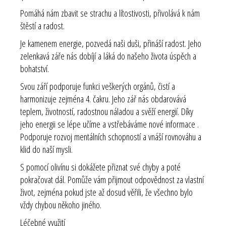
Pomáhá nám zbavit se strachu a lítostivosti, přivolává k nám
štěstí a radost.
Je kamenem energie, pozvedá naši duši, přináší radost. Jeho
zelenkavá záře nás dobíjí a láká do našeho života úspěch a
bohatství.
Svou září podporuje funkci veškerých orgánů, čistí a
harmonizuje zejména 4. čakru. Jeho zář nás obdarovává
teplem, životností, radostnou náladou a svěží energií. Díky
jeho energii se lépe učíme a vstřebáváme nové informace .
Podporuje rozvoj mentálních schopností a vnáší rovnováhu a
klid do naší mysli.
S pomocí olivínu si dokážete přiznat své chyby a poté
pokračovat dál. Pomůže vám přijmout odpovědnost za vlastní
život, zejména pokud jste až dosud věřili, že všechno bylo
vždy chybou někoho jiného.
Léčebné využití