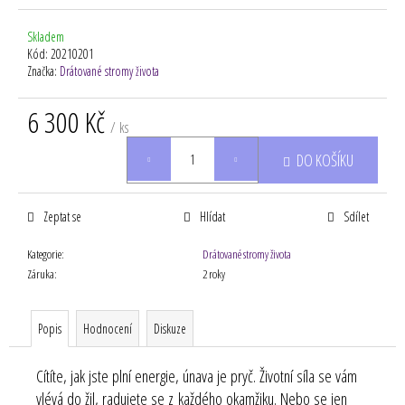
Skladem
Kód:
20210201
Značka:
Drátované stromy života
6 300 Kč
/ ks
Měrná
DO KOŠÍKU
cena:
Zeptat se
Hlídat
Sdílet
Kategorie
:
Drátované stromy života
Záruka
:
2 roky
Popis
Hodnocení
Diskuze
Cítíte, jak jste plní energie, únava je pryč. Životní síla se vám
vlévá do žil, radujete se z každého okamžiku. Nebo se jen