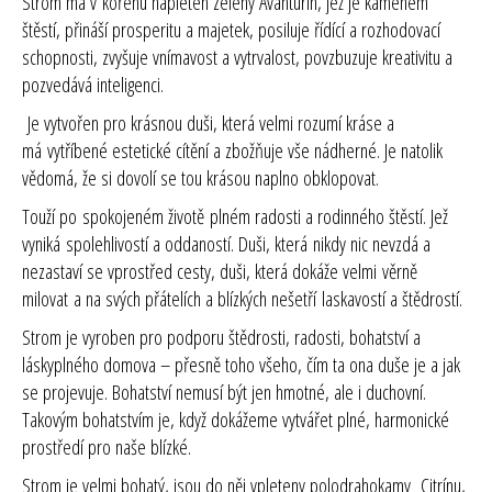
Strom má v kořenu napleten zelený Avanturín, jež je kamenem
štěstí, přináší prosperitu a majetek, posiluje řídící a rozhodovací
schopnosti, zvyšuje vnímavost a vytrvalost, povzbuzuje kreativitu a
pozvedává inteligenci.
Je vytvořen pro krásnou duši, která velmi rozumí kráse a
má
vytříbené estetické cítění
a zbožňuje vše nádherné. Je natolik
vědomá, že si dovolí se tou krásou naplno obklopovat.
Touží po
spokojeném životě
plném radosti a rodinného štěstí. Jež
vyniká
spolehlivostí a oddaností
.
Duši, která
nikdy nic nevzdá a
nezastaví se vprostřed cesty
,
duši, která dokáže velmi
věrně
milovat
a na svých přátelích a blízkých nešetří
laskavostí a štědrostí.
Strom je vyroben pro podporu štědrosti, radosti, bohatství a
láskyplného domova – přesně toho všeho, čím ta ona duše je a jak
se projevuje. Bohatství nemusí být jen hmotné, ale i duchovní.
Takovým bohatstvím je, když dokážeme vytvářet plné, harmonické
prostředí pro naše blízké.
Strom je velmi bohatý, jsou do něj vpleteny polodrahokamy Citrínu,