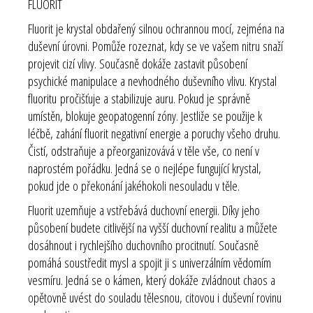
FLUORIT
Fluorit je krystal obdařený silnou ochrannou mocí, zejména na
duševní úrovni. Pomůže rozeznat, kdy se ve vašem nitru snaží
projevit cizí vlivy. Současně dokáže zastavit působení
psychické manipulace a nevhodného duševního vlivu. Krystal
fluoritu
pročišťuje a stabilizuje auru
. Pokud je správně
umístěn, blokuje geopatogenní zóny. Jestliže se použije k
léčbě, zahání fluorit negativní energie a poruchy všeho druhu.
Čistí, odstraňuje a přeorganizovává v těle vše, co není v
naprostém pořádku. Jedná se o nejlépe fungující krystal,
pokud jde o překonání jakéhokoli nesouladu v těle.
Fluorit uzemňuje a vstřebává duchovní energii. Díky jeho
působení budete citlivější na vyšší duchovní realitu a můžete
dosáhnout i rychlejšího duchovního procitnutí. Současně
pomáhá soustředit mysl a spojit ji s univerzálním vědomím
vesmíru. Jedná se o kámen, který dokáže zvládnout chaos a
opětovně uvést do souladu tělesnou, citovou i duševní rovinu