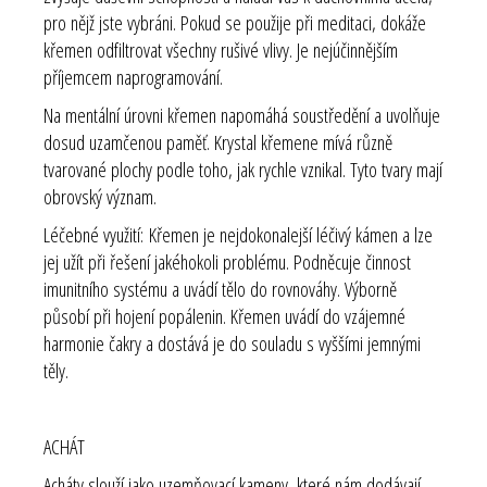
pro nějž jste vybráni. Pokud se použije při meditaci, dokáže
křemen odfiltrovat všechny rušivé vlivy. Je nejúčinnějším
příjemcem naprogramování.
Na mentální úrovni křemen napomáhá soustředění a uvolňuje
dosud uzamčenou paměť. Krystal křemene mívá různě
tvarované plochy podle toho, jak rychle vznikal. Tyto tvary mají
obrovský význam.
Léčebné využití: Křemen je nejdokonalejší léčivý kámen a lze
jej užít při řešení jakéhokoli problému. Podněcuje činnost
imunitního systému a uvádí tělo do rovnováhy. Výborně
působí při hojení popálenin. Křemen uvádí do vzájemné
harmonie čakry a dostává je do souladu s vyššími jemnými
těly.
ACHÁT
Acháty slouží jako uzemňovací kameny, které nám dodávají