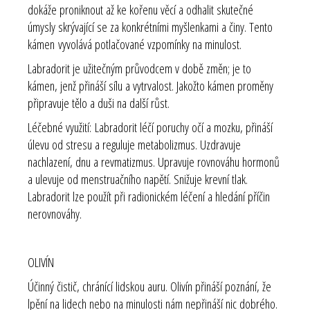
dokáže proniknout až ke kořenu věcí a odhalit skutečné
úmysly skrývající se za konkrétními myšlenkami a činy. Tento
kámen vyvolává potlačované vzpomínky na minulost.
Labradorit je užitečným průvodcem v době změn; je to
kámen, jenž přináší sílu a vytrvalost. Jakožto kámen proměny
připravuje tělo a duši na další růst.
Léčebné využití:
Labradorit léčí poruchy očí a mozku, přináší
úlevu od stresu a reguluje metabolizmus. Uzdravuje
nachlazení, dnu a revmatizmus. Upravuje rovnováhu hormonů
a ulevuje od menstruačního napětí. Snižuje krevní tlak.
Labradorit lze použít při radionickém léčení a hledání příčin
nerovnováhy.
OLIVÍN
Účinný čistič, chránící lidskou auru. Olivín přináší poznání, že
lpění na lidech nebo na minulosti nám nepřináší nic dobrého.