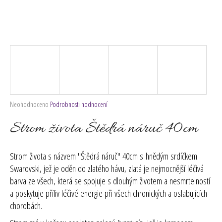
č
u
j
e
m
e
Průměrné
Neohodnoceno
Podrobnosti hodnocení
hodnocení
produktu
Strom života Štědrá náruč 40cm
je
0,0
z
Strom života s názvem "Štědrá náruč" 40cm s hnědým srdíčkem
5
Swarovski, jež je oděn do zlatého hávu, zlatá je nejmocnější léčivá
hvězdiček.
barva ze všech, která se spojuje s dlouhým životem a nesmrtelností
a poskytuje příliv léčivé energie při všech chronických a oslabujících
chorobách.