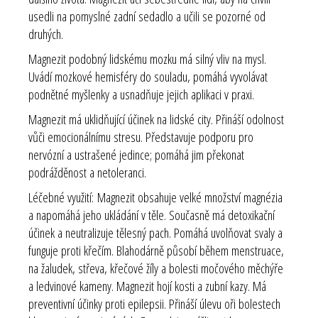
usedli na pomyslné zadní sedadlo a učili se pozorné od
druhých.
Magnezit podobný lidskému mozku má silný vliv na mysl.
Uvádí mozkové hemisféry do souladu, pomáhá vyvolávat
podnětné myšlenky a usnadňuje jejich aplikaci v praxi.
Magnezit má uklidňující účinek na lidské city. Přináší odolnost
vůči emocionálnímu stresu. Představuje podporu pro
nervózní a ustrašené jedince; pomáhá jim překonat
podrážděnost a netoleranci.
Léčebné využití:
Magnezit obsahuje velké množství magnézia
a napomáhá jeho ukládání v těle. Současně má detoxikační
účinek a neutralizuje tělesný pach. Pomáhá uvolňovat svaly a
funguje proti křečím. Blahodárně působí během menstruace,
na žaludek, střeva, křečové žíly a bolesti močového měchýře
a ledvinové kameny. Magnezit hojí kosti a zubní kazy. Má
preventivní účinky proti epilepsii. Přináší úlevu oři bolestech