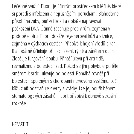
Léčebné využití:
Fluorit je účinným prostředkem k léčbě, který
si poradí s infekcemi a nejrůznějšími poruchami. Blahodárně
působí na zuby, buňky i kosti a dokáže napravovat i
poškození DNA. Účinně zasahuje proti virům, zejména v
podobě elixíru. Fluorit dokáže regenerovat kůži a sliznice,
zejména v dýchacích cestách. Přispívá k hojení vředů a ran.
Blahodárně účinkuje při nachlazení, rýmě a zánětech dutin.
Zlepšuje fungování kloubů. Přináší úlevu při artritidě,
revmatizmu a bolestech zad. Pokud se jím pohybuje po těle
směrem k srdci, ulevuje od bolesti. Pomáhá rovněž při
bolestech spojených s chorobami nervového systému. Léčí
kůži, z níž odstraňuje skvrny a vrásky. Lze jej použít během
stomatologických zásahů. Fluorit přispívá k obnově sexuální
rozkoše.
HEMATIIT