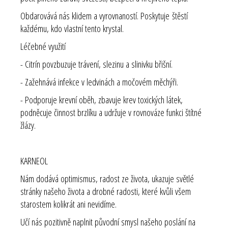
Obdarovává nás klidem a vyrovnaností. Poskytuje štěstí
každému, kdo vlastní tento krystal.
Léčebné využití
- Citrín povzbuzuje trávení, slezinu a slinivku břišní.
- Zažehnává infekce v ledvinách a močovém měchýři.
- Podporuje krevní oběh, zbavuje krev toxických látek,
podněcuje činnost brzlíku a udržuje v rovnováze funkci štítné
žlázy.
KARNEOL
Nám dodává optimismus, radost ze života, ukazuje světlé
stránky našeho života a drobné radosti, které kvůli všem
starostem kolikrát ani nevidíme.
Učí nás pozitivně naplnit původní smysl našeho poslání na