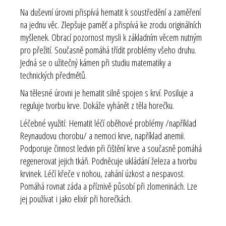
Na duševní úrovni přispívá hematit k soustředění a zaměření
na jednu věc. Zlepšuje paměť a přispívá ke zrodu originálních
myšlenek. Obrací pozornost mysli k základním věcem nutným
pro přežití. Současně pomáhá třídit problémy všeho druhu.
Jedná se o užitečný kámen při studiu matematiky a
technických předmětů.
Na tělesné úrovni je hematit silně spojen s krví. Posiluje a
reguluje tvorbu krve. Dokáže vyhánět z těla horečku.
Léčebné využití:
Hematit léčí oběhové problémy /například
Reynaudovu chorobu/ a nemoci krve, například anemii.
Podporuje činnost ledvin při čištění krve a současně pomáhá
regenerovat jejich tkáň. Podněcuje ukládání železa a tvorbu
krvinek. Léčí křeče v nohou, zahání úzkost a nespavost.
Pomáhá rovnat záda a příznivě působí při zlomeninách. Lze
jej používat i jako elixír při horečkách.