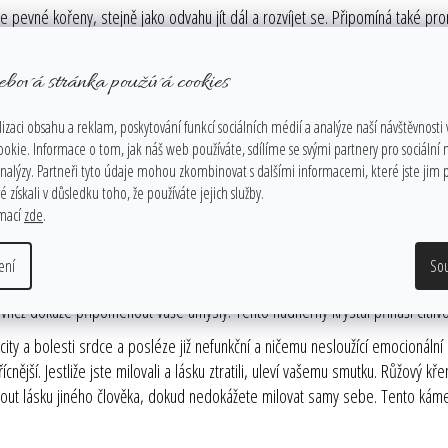
 pevné kořeny, stejně jako odvahu jít dál a rozvíjet se. Připomíná také pr
ipomínkou vnitřní síly, stability i toho, že vše v životě má svůj čas a smysl.
ebová stránka používá cookies
izaci obsahu a reklam, poskytování funkcí sociálních médií a analýze naší návštěvnosti
ookie. Informace o tom, jak náš web používáte, sdílíme se svými partnery pro sociální
analýzy. Partneři tyto údaje mohou zkombinovat s dalšími informacemi, které jste jim p
eden z
nejdůležitějších krystalů pro srdce a srdeční čakru
. Přináší poučení o 
 získali v důsledku toho, že používáte jejich služby.
inek. Výborně poslouží ve chvílích traumat nebo krizí. Pokud k sobě chcete při
rmací
zde
.
vám přitahovat lásku a nové vztahy tak účinně, že budete často potřebovat a
ení
So
emi. Posiluje empatii a citlivost. Pomáhá přijímat nezbytnost změn. Jedná se 
vněž dokáže připomenout vaše úmysly. Tento nádherný krystal přináší citliv
ty a bolesti srdce a posléze již nefunkční a ničemu nesloužící emocionální st
ícnější. Jestliže jste milovali a lásku ztratili, uleví vašemu smutku. Růžový
jmout lásku jiného člověka, dokud nedokážete milovat samy sebe. Tento k