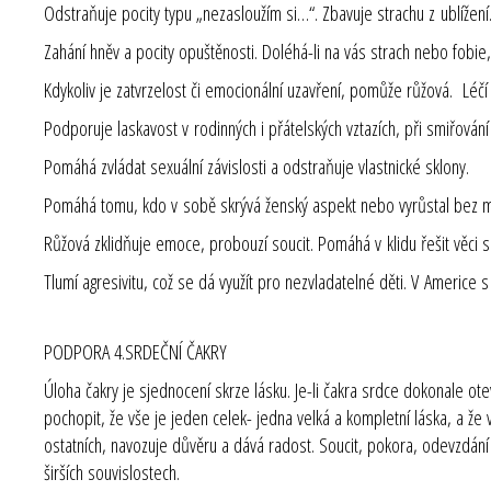
Odstraňuje pocity typu „nezasloužím si…“. Zbavuje strachu z ublížení
Zahání hněv a pocity opuštěnosti. Doléhá-li na vás strach nebo fobie,
Kdykoliv je zatvrzelost či emocionální uzavření, pomůže růžová. Léčí
Podporuje laskavost v rodinných i přátelských vztazích, při smiřován
Pomáhá zvládat sexuální závislosti a odstraňuje vlastnické sklony.
Pomáhá tomu, kdo v sobě skrývá ženský aspekt nebo vyrůstal bez ma
Růžová zklidňuje emoce, probouzí soucit. Pomáhá v klidu řešit věci s k
Tlumí agresivitu, což se dá využít pro nezvladatelné děti. V Americe 
PODPORA 4.SRDEČNÍ ČAKRY
Úloha čakry je sjednocení skrze lásku. Je-li čakra srdce dokonale o
pochopit, že vše je jeden celek- jedna velká a kompletní láska, a že 
ostatních, navozuje důvěru a dává radost. Soucit, pokora, odevzdání
širších souvislostech.