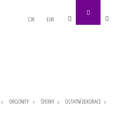
Přihlášení
Hledat
Nákupní
CZK
EUR
košík
ORGONITY
ŠPERKY
OSTATNÍ DEKORACE