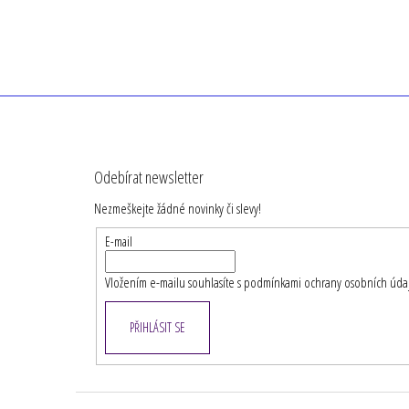
Z
á
Odebírat newsletter
p
Nezmeškejte žádné novinky či slevy!
a
t
E-mail
í
Vložením e-mailu souhlasíte s
podmínkami ochrany osobních úda
PŘIHLÁSIT SE