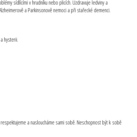
blémy sídlícími v hrudníku nebo plicích. Uzdravuje ledviny a
i Alzheimerově a Parkinsonově nemoci a při stařecké demenci.
a hysterii.
 jak respektujeme a nasloucháme sami sobě. Neschopnost být k sobě