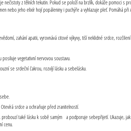
nečistoty z tělních tekutin. Pokud se položí na brzlík, dokáže pomoci s pro
men nebo jeho elixír hojí popáleniny i puchýře a vyhlazuje pleť. Pomáhá př
omí, zahání apatii, vyrovnává citové výkyvy, tiší neklidné srdce, rozčilení 
u posiluje vegetativní nervovou soustavu.
souzní se srdeční čakrou, rozvíjí lásku a sebelásku.
 sebe.
 Otevírá srdce a ochraňuje před zranitelností.
ímat, probouzí také lásku k sobě samým a podporuje sebepřijetí. Ukazuje,
ní cenu.