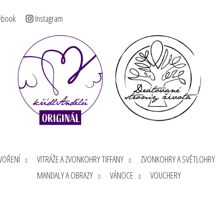
ebook
Instagram
< >
Co potřebujete najít?
HLEDAT
Doporučujeme
TVOŘENÍ
VITRÁŽE A ZVONKOHRY TIFFANY
ZVONKOHRY A SVĚTLOHRY
MANDALY A OBRAZY
VÁNOCE
VOUCHERY