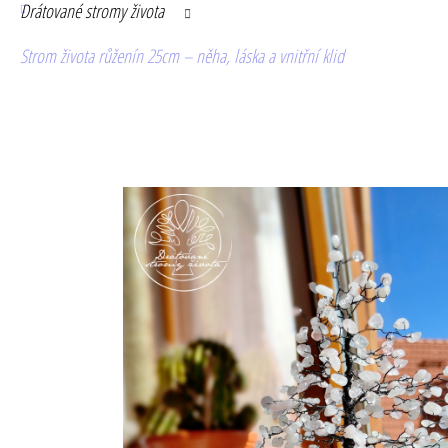
Drátované stromy života
Strom života růženín 25cm – něha, láska a vnitřní klid