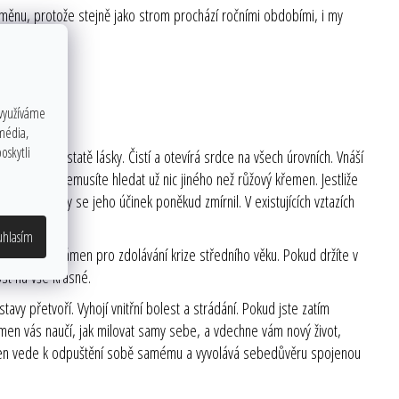
oměnu, protože stejně jako strom prochází ročními obdobími, i my
 využíváme
 média,
oskytli
skutečné podstatě lásky. Čistí a otevírá srdce na všech úrovních. Vnáší
lákat lásku, nemusíte hledat už nic jiného než růžový křemen. Jestliže
metyst, aby se jeho účinek poněkud zmírnil. V existujících vztazích
uhlasím
o vynikající kámen pro zdolávání krize středního věku. Pokud držíte v
ost na vše krásné.
avy přetvoří. Vyhojí vnitřní bolest a strádání. Pokud jste zatím
 křemen vás naučí, jak milovat samy sebe, a vdechne vám nový život,
ámen vede k odpuštění sobě samému a vyvolává sebedůvěru spojenou