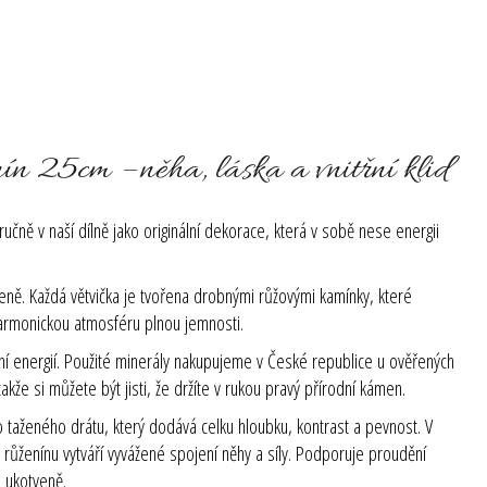
ín 25cm – něha, láska a vnitřní klid
ručně v naší dílně jako originální dekorace, která v sobě nese energii
ně. Každá větvička je tvořena drobnými růžovými kamínky, které
 harmonickou atmosféru plnou jemnosti.
stní energií. Použité minerály nakupujeme v České republice u ověřených
akže si můžete být jisti, že držíte v rukou pravý přírodní kámen.
 taženého drátu, který dodává celku hloubku, kontrast a pevnost. V
růženínu vytváří vyvážené spojení něhy a síly. Podporuje proudění
 ukotveně.