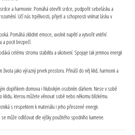
 srdce a harmonie. Pomáhá otevřít srdce, podpořit sebelásku a
ozumění. Učí nás trpělivosti, přijetí a schopnosti vnímat lásku v
boká. Pomáhá zklidnit emoce, uvolnit napětí a vytvořit vnitřní
u a pocit bezpečí.
dodává celému stromu stabilitu a ukotvení. Spojuje tak jemnou energii
 života jako výrazný prvek prostoru. Přináší do něj klid, harmonii a
ásným doplňkem domova i hlubokým osobním dárkem. Nese v sobě
ního klidu, kterou můžete věnovat sobě nebo někomu blízkému.
 vzniká s respektem k materiálu i jeho přirozené energii.
u se může odlišovat dle výšky použitého spodního kamene.