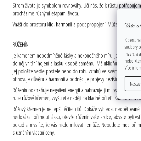
Strom života je symbolem rovnováhy. Učí nás, že k růstu potřebujeme
procházíme různými etapami života.
Vnáší do prostoru klid, harmonii a pocit propojení. Může být jemnou př
Tato w
K personal
RŮŽENÍN
soubory c
inzerci a 
je kamenem nepodmíněné lásky a nekonečného míru. Jedná se o j
nebo které
do něj vnitřní hojení a lásku k sobě samému. Má uklidňující, tišící úč
Více info
jej položíte vedle postele nebo do rohu vztahů ve svém bytě, bude k 
obnovuje důvěru a harmonii a podněcuje projevy nezištné lásky.
Nastav
Růženín odstraňuje negativní energii a nahrazuje ji milostnými vibrac
ruce růžový křemen, zvyšujete naději na kladné přijetí. Kámen vám ro
Růžový křemen je nejlepší léčitel citů. Dokáže vyhledat neopětované ci
nedokázali přijmout lásku, otevře růženín vaše srdce, abyste byli vstř
pokud si myslíte, že vás nikdo milovat nemůže. Nebudete moci při
s uznáním vlastní ceny.