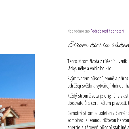
Průměrné
Neohodnoceno
Podrobnosti hodnocení
hodnocení
produktu
Strom života růžen
je
0,0
z
Tento strom života z růženínu vznikl 
5
lásky, něhy a vnitřního klidu.
hvězdiček.
Svým tvarem působí jemně a přiroze
odrážejí světlo a vytvářejí klidnou,
Každý strom života je originál s vla
dodavatelů s certifikátem pravosti, t
Samotný strom je upleten z černého
kombinaci s jemnou růžovou barvou 
energie a zároveň působí stabilně a