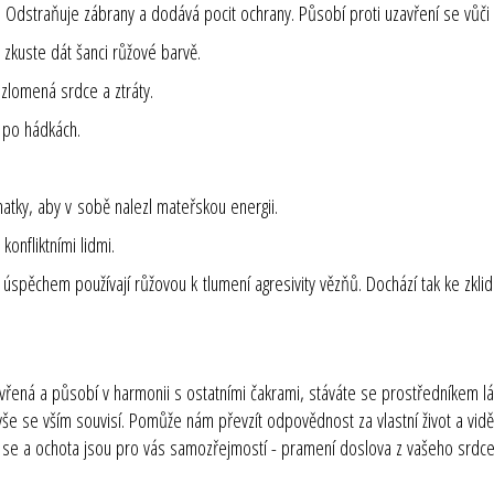
. Odstraňuje zábrany a dodává pocit ochrany. Působí proti uzavření se vůči
 zkuste dát šanci růžové barvě.
 zlomená srdce a ztráty.
í po hádkách.
tky, aby v sobě nalezl mateřskou energii.
onfliktními lidmi.
s úspěchem používají růžovou k tlumení agresivity vězňů. Dochází tak ke zkli
tevřená a působí v harmonii s ostatními čakrami, stáváte se prostředníkem l
vše se vším souvisí. Pomůže nám převzít odpovědnost za vlastní život a vidět 
 se a ochota jsou pro vás samozřejmostí - pramení doslova z vašeho srdce, 