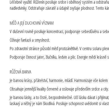
Léčebné využití:
Růženín posiluje srdce i oběhový systém a odstraňuje 
nadledvinky. Odstraňuje závratě a údajně zvyšuje plodnost. Tento ká
MĚĎ A JEJÍ DUCHOVNÍ VÝZNAM
V duševní rovině posiluje koncentraci, podporuje sebedůvěru a sebevěd
Oživuje fantazii a smyslnost.
Po zdravotní stránce působí měď protizánětlivě. V centru solaru plex
Podporuje činnost jater, žlučníku, ledvin a plic. Energie mědi krásně 
RŮŽOVÁ BARVA
Je barvou krásy, přátelství, harmonie, mládí. Harmonizuje vše kolem
Obsahuje jemnější kvality červené a oslovuje především srdce a city.
Je barvou lásky, a to čisté, bezpodmínečné. Učí lásku dávat i přij
laskavý a něžný je nám škodlivá. Posiluje schopnost uvědomit si vlast