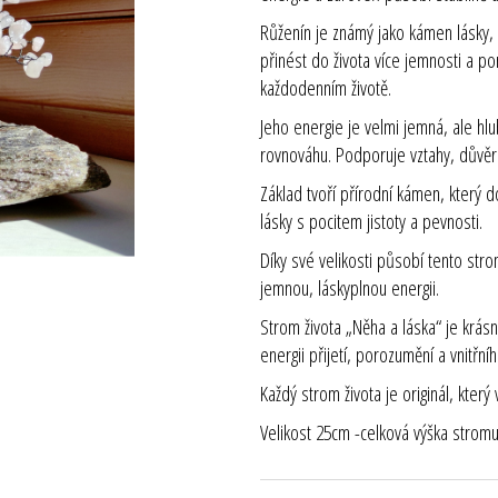
Růženín je známý jako kámen lásky,
přinést do života více jemnosti a por
každodenním životě.
Jeho energie je velmi jemná, ale hlu
rovnováhu. Podporuje vztahy, důvěr
Základ tvoří přírodní kámen, který 
lásky s pocitem jistoty a pevnosti.
Díky své velikosti působí tento strom
jemnou, láskyplnou energii.
Strom života „Něha a láska“ je kr
energii přijetí, porozumění a vnitř
Každý strom života je originál, který
Velikost 25cm -
celková výška strom