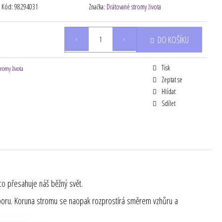
Kód:
98294031
Značka:
Drátované stromy života
DO KOŠÍKU
Tisk
tromy života
Zeptat se
Hlídat
Sdílet
 co přesahuje náš běžný svět.
 oporu. Koruna stromu se naopak rozprostírá směrem vzhůru a