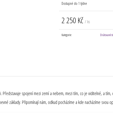
Dostupné do 1 týdne
2 250 Kč
/ ks
Měrná
cena:
Kategorie
:
Drátované s
ami. Představuje spojení mezi zemí a nebem, mezi tím, co je viditelné, a tím,
u a pevné základy. Připomínají nám, odkud pocházíme a kde nacházíme svou