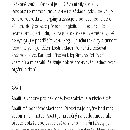
Léčebné využití:
Karneol je plný životní síly a vitality.
Povzbuzuje metabolizmus. Aktivuje
základní čakru
ovlivňuje
ženské reprodukční orgány a zvyšuje plodnost. Jedná se o
kámen, který dokáže překonat frigiditu a impotenci, léčí
revmatizmus, artritidu, neuralgii a deprese - zejména ty, jež
se vyskytují v pozdějším věku. Reguluje tělní tekutiny a činnost
ledvin. Urychluje léčení kostí a šlach. Pomáhá zlepšovat
srážlivost krve. Karneol přispívá k lepšímu vstřebávání
vitaminů a minerálů. Zajišťuje dobré prokrvování jednotlivých
orgánů a tkání.
APATIT
Apatit je vhodný pro neklidné, hyperaktivní a autistické děti.
Apatit má podnětné vlastnosti. Představuje styčný bod mezi
vědomím a hmotou. Apatit je naladěný na budoucnost, ale
přesto dokáže spojovat člověka s jeho minulými životy. Je
zdrojem psychických darů a duchovního naladění. Napomáhá