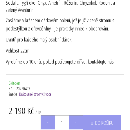
Sodalit, Tygří oko, Onyx, Ametrín, Růženín, Chryzokol, Rodonit a
zelený Avanturín.
Zasíláme v krásném dárkovém balení, jež je již v ceně stromu s
podestýlkou z dřevité vlny - je prakticky ihned k obdarování.
Uvnitř pro každého malý osobní dárek.
Velikost 22cm
Vyrobíme do 10 dnů, pokud potřebujete dříve, kontaktujte nás.
Skladem
Kód:
20220403
Značka:
Drátované stromy života
2 190 Kč
/ ks
Měrná
DO KOŠÍKU
cena: