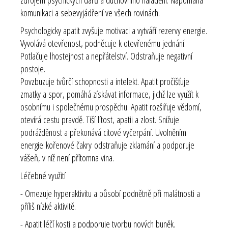
komunikaci a sebevyjádření ve všech rovinách.
Psychologicky apatit zvyšuje motivaci a vytváří rezervy energie.
Vyvolává otevřenost, podněcuje k otevřenému jednání.
Potlačuje lhostejnost a nepřátelství. Odstraňuje negativní
postoje.
Povzbuzuje tvůrčí schopnosti a intelekt. Apatit pročišťuje
zmatky a spor, pomáhá získávat informace, jichž lze využít k
osobnímu i společnému prospěchu. Apatit rozšiřuje vědomí,
otevírá cestu pravdě. Tiší lítost, apatii a zlost. Snižuje
podrážděnost a překonává citové vyčerpání. Uvolněním
energie
kořenové čakry
odstraňuje zklamání a podporuje
vášeň, v níž není přítomna vina.
Léčebné využití
- Omezuje hyperaktivitu a působí podnětně při malátnosti a
příliš nízké aktivitě.
-
Apatit léčí kosti a podporuje tvorbu nových buněk.