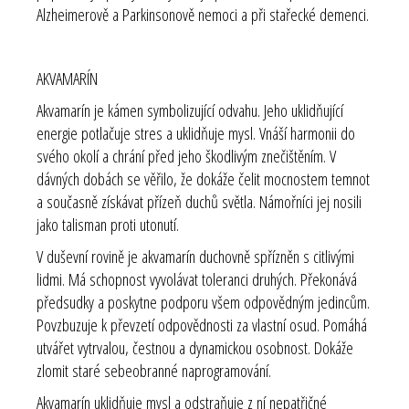
Alzheimerově a Parkinsonově nemoci a při stařecké demenci.
AKVAMARÍN
Akvamarín je kámen symbolizující odvahu. Jeho uklidňující
energie potlačuje stres a uklidňuje mysl. Vnáší harmonii do
svého okolí a chrání před jeho škodlivým znečištěním. V
dávných dobách se věřilo, že dokáže čelit mocnostem temnot
a současně získávat přízeň duchů světla. Námořníci jej nosili
jako talisman proti utonutí.
V duševní rovině je akvamarín duchovně spřízněn s citlivými
lidmi. Má schopnost vyvolávat toleranci druhých. Překonává
předsudky a poskytne podporu všem odpovědným jedincům.
Povzbuzuje k převzetí odpovědnosti za vlastní osud. Pomáhá
utvářet vytrvalou, čestnou a dynamickou osobnost. Dokáže
zlomit staré sebeobranné naprogramování.
Akvamarín uklidňuje mysl a odstraňuje z ní nepatřičné