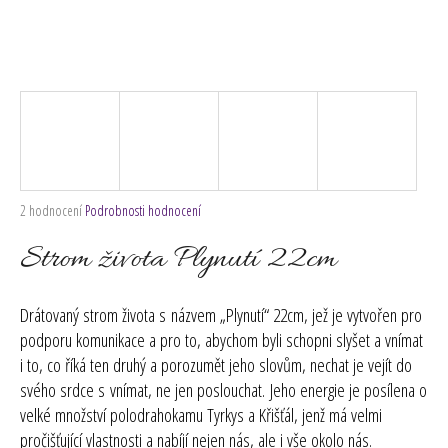
č
u
j
e
m
e
Průměrné
2 hodnocení
Podrobnosti hodnocení
hodnocení
produktu
Strom života Plynutí 22cm
je
5,0
z
Drátovaný strom života s názvem „Plynutí“ 22cm, jež je vytvořen pro
5
podporu komunikace a pro to, abychom byli schopni slyšet a vnímat
hvězdiček.
i to, co říká ten druhý a porozumět jeho slovům, nechat je vejít do
svého srdce s vnímat, ne jen poslouchat. Jeho energie je posílena o
velké množství polodrahokamu Tyrkys a Křišťál, jenž má velmi
pročišťující vlastnosti a nabíjí nejen nás, ale i vše okolo nás.