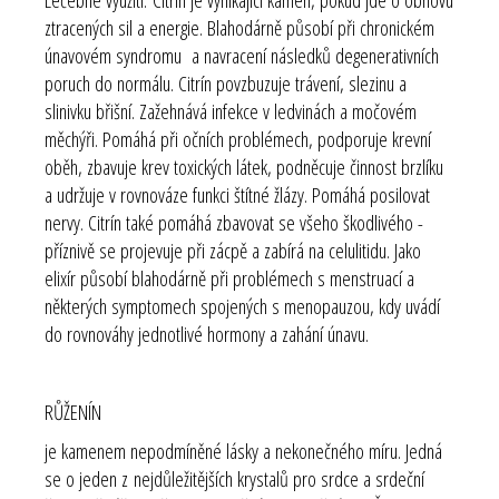
ztracených sil a energie. Blahodárně působí při chronickém
únavovém syndromu a navracení následků degenerativních
poruch do normálu. Citrín povzbuzuje trávení, slezinu a
slinivku břišní. Zažehnává infekce v ledvinách a močovém
měchýři. Pomáhá při očních problémech, podporuje krevní
oběh, zbavuje krev toxických látek, podněcuje činnost brzlíku
a udržuje v rovnováze funkci štítné žlázy. Pomáhá posilovat
nervy. Citrín také pomáhá zbavovat se všeho škodlivého -
příznivě se projevuje při zácpě a zabírá na celulitidu. Jako
elixír působí blahodárně při problémech s menstruací a
některých symptomech spojených s menopauzou, kdy uvádí
do rovnováhy jednotlivé hormony a zahání únavu.
RŮŽENÍN
je kamenem nepodmíněné lásky a nekonečného míru. Jedná
se o jeden z
nejdůležitějších krystalů pro srdce a srdeční