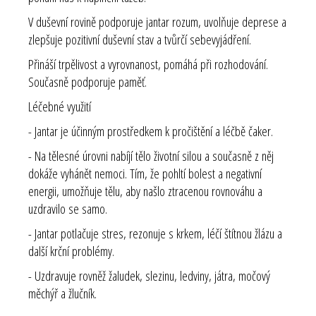
V duševní rovině podporuje jantar rozum, uvolňuje deprese a
zlepšuje pozitivní duševní stav a tvůrčí sebevyjádření.
Přináší trpělivost a vyrovnanost, pomáhá při rozhodování.
Současně podporuje paměť.
Léčebné využití
- Jantar je účinným prostředkem k pročištění a léčbě čaker.
- Na tělesné úrovni nabíjí tělo životní silou a současně z něj
dokáže vyhánět nemoci. Tím, že pohltí bolest a negativní
energii, umožňuje tělu, aby našlo ztracenou rovnováhu a
uzdravilo se samo.
- Jantar potlačuje stres, rezonuje s krkem, léčí štítnou žlázu a
další krční problémy.
- Uzdravuje rovněž žaludek, slezinu, ledviny, játra, močový
měchýř a žlučník.