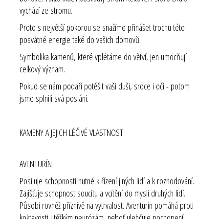
vychází ze stromu.
Proto s největší pokorou se snažíme přinášet trochu této
posvátné energie také do vašich domovů.
Symbolika kamenů, které vplétáme do větví, jen umocňují
celkový význam.
Pokud se nám podaří potěšit vaši duši, srdce i oči - potom
jsme splnili svá poslání.
KAMENY A JEJICH LÉČIVÉ VLASTNOST
AVENTURÍN
Posiluje schopnosti nutné k řízení jiných lidí a k rozhodování.
Zajišťuje schopnost soucitu a vcítění do mysli druhých lidí.
Působí rovněž příznivě na vytrvalost. Aventurín pomáhá proti
koktavosti i těžkým neurózám, neboť ulehčuje pochopení