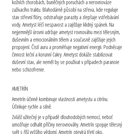
kožních chorobách, buněčných poruchách a nerovnováze
zažívacího traktu. Blahodárně působí na střeva, kde reguluje
stav střevní flóry, odstraňuje parazity a zlepšuje vstřebávání
vody. Ametyst léčí nespavost a zajišťuje klidný spánek. Na
nejjemnější úrovni udržuje ametyst rovnováhu mezi tělesným,
duševním a emocionálním tělem a současně zajišťuje jejich
propojení. Čistí auru a proměňuje negativní energii. Podněcuje
činnost
krční a korunní čakry
. Ametyst dokáže stabilizovat
duševní stav, ale neměl by se používat v případech paranoie
nebo schizofrenie.
AMETRÍN
Ametrín účinně kombinuje vlastnosti ametystu a citrínu.
Účinkuje rychle a silně.
Zvlášť užitečný je v případě dlouhodobých nemocí, neboť
umožňuje odhalit příčiny nerovnováhy. Ametrín spojuje tělesný
svět s říší vyššího vědomí. Ametrín otevírá třetí oko,