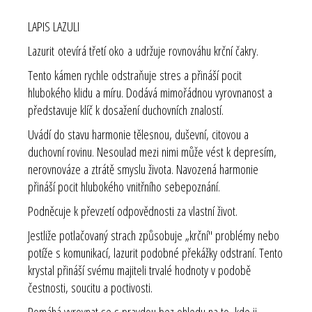
LAPIS LAZULI
Lazurit otevírá třetí oko a udržuje rovnováhu krční čakry.
Tento kámen rychle odstraňuje stres a přináší pocit
hlubokého klidu a míru. Dodává mimořádnou vyrovnanost a
představuje klíč k dosažení duchovních znalostí.
Uvádí do stavu harmonie tělesnou, duševní, citovou a
duchovní rovinu. Nesoulad mezi nimi může vést k depresím,
nerovnováze a ztrátě smyslu života. Navozená harmonie
přináší pocit hlubokého vnitřního sebepoznání.
Podněcuje k převzetí odpovědnosti za vlastní život.
Jestliže potlačovaný strach způsobuje „krční" problémy nebo
potíže s komunikací, lazurit podobné překážky odstraní. Tento
krystal přináší svému majiteli trvalé hodnoty v podobě
čestnosti, soucitu a poctivosti.
Pomáhá vyrovnat se s pravdou bez ohledu na to, kde ji