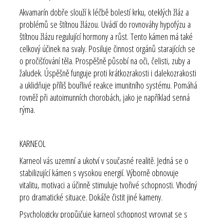
Akvamarín dobře slouží k léčbě bolestí krku, oteklých žláz a
problémů se štítnou žlázou. Uvádí do rovnováhy hypofýzu a
štítnou žlázu regulující hormony a růst. Tento kámen má také
celkový účinek na svaly. Posiluje činnost orgánů starajících se
o pročišťování těla. Prospěšně působí na oči, čelisti, zuby a
žaludek. Úspěšně funguje proti krátkozrakosti i dalekozrakosti
a uklidňuje příliš bouřlivé reakce imunitního systému. Pomáhá
rovněž při autoimunních chorobách, jako je například senná
rýma.
KARNEOL
Karneol vás uzemní a ukotví v současné realitě. Jedná se o
stabilizující kámen s vysokou energií. Výborně obnovuje
vitalitu, motivaci a účinně stimuluje tvořivé schopnosti. Vhodný
pro dramatické situace. Dokáže čistit jiné kameny.
Psychologicky propůjčuje karneol schopnost vyrovnat se s