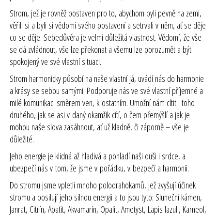
Strom, jež je rovněž postaven pro to, abychom byli pevně na zemi,
věřili si a byli si vědomí svého postavení a setrvali v něm, ať se děje
co se děje. Sebedůvěra je velmi důležitá vlastnost. Vědomí, že vše
se dá zvládnout, vše lze překonat a všemu lze porozumět a být
spokojený ve své vlastní situaci.
Strom harmonicky působí na naše vlastní já, uvádí nás do harmonie
a krásy se sebou samými. Podporuje nás ve své vlastní příjemné a
milé komunikaci směrem ven, k ostatním. Umožní nám cítit i toho
druhého, jak se asi v daný okamžik cítí, o čem přemýšlí a jak je
mohou naše slova zasáhnout, ať už kladně, či záporně – vše je
důležité.
Jeho energie je klidná až hladivá a pohladí naši duši i srdce, a
ubezpečí nás v tom, že jsme v pořádku, v bezpečí a harmonii.
Do stromu jsme vpletli mnoho polodrahokamů, jež zvyšují účinek
stromu a posilují jeho silnou energii a to jsou tyto: Sluneční kámen,
Janrat, Citrín, Apatit, Akvamarín, Opalit, Ametyst, Lapis lazuli, Karneol,