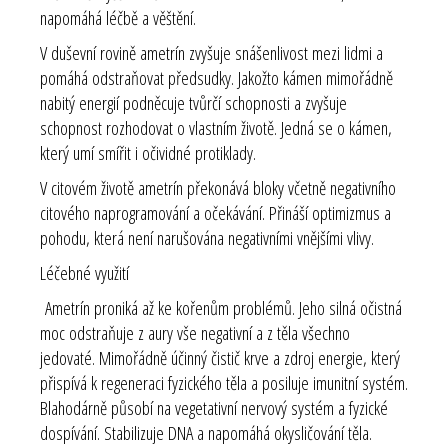
napomáhá léčbě a věštění.
V duševní rovině ametrín zvyšuje snášenlivost mezi lidmi a
pomáhá odstraňovat předsudky. Jakožto kámen mimořádně
nabitý energií podněcuje tvůrčí schopnosti a zvyšuje
schopnost rozhodovat o vlastním životě. Jedná se o kámen,
který umí smířit i očividné protiklady.
V citovém životě ametrín překonává bloky včetně negativního
citového naprogramování a očekávání. Přináší optimizmus a
pohodu, která není narušována negativními vnějšími vlivy.
Léčebné využití
Ametrín proniká až ke kořenům problémů. Jeho silná očistná
moc odstraňuje z aury vše negativní a z těla všechno
jedovaté. Mimořádně účinný čistič krve a zdroj energie, který
přispívá k regeneraci fyzického těla a posiluje imunitní systém.
Blahodárně působí na vegetativní nervový systém a fyzické
dospívání. Stabilizuje DNA a napomáhá okysličování těla.