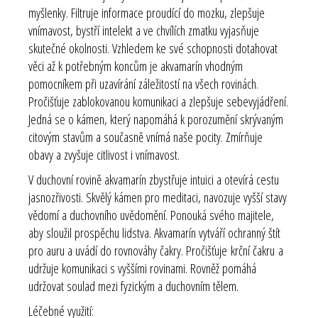
myšlenky. Filtruje informace proudící do mozku, zlepšuje
vnímavost, bystří intelekt a ve chvílích zmatku vyjasňuje
skutečné okolnosti. Vzhledem ke své schopnosti dotahovat
věci až k potřebným koncům je akvamarín vhodným
pomocníkem při uzavírání záležitostí na všech rovinách.
Pročišťuje zablokovanou komunikaci a zlepšuje sebevyjádření.
Jedná se o kámen, který napomáhá k porozumění skrývaným
citovým stavům a současně vnímá naše pocity. Zmírňuje
obavy a zvyšuje citlivost i vnímavost.
V duchovní rovině akvamarín zbystřuje intuici a otevírá cestu
jasnozřivosti. Skvělý kámen pro meditaci, navozuje vyšší stavy
vědomí a duchovního uvědomění. Ponouká svého majitele,
aby sloužil prospěchu lidstva. Akvamarín vytváří ochranný štít
pro auru a uvádí do rovnováhy čakry. Pročišťuje
krční čakru
a
udržuje komunikaci s vyššími rovinami. Rovněž pomáhá
udržovat soulad mezi fyzickým a duchovním tělem.
Léčebné využití: