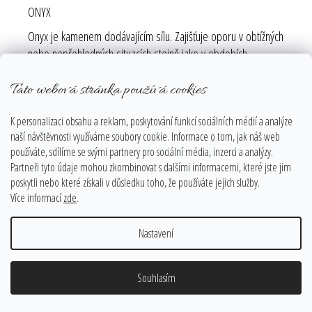
ONYX
Onyx je kamenem dodávajícím sílu. Zajišťuje oporu v obtížných
nebo nepřehledných situacích stejně jako v obdobích
mimořádného citového nebo tělesného stresu. Dokáže
namířit vaši energii jedním směrem a současně ji sladit s
Tato webová stránka používá cookies
působením vyšších sil. Zajišťuje kontakt s vyššími průvodci.
K personalizaci obsahu a reklam, poskytování funkcí sociálních médií a analýze
Onyx nabízí spojení s jednotou vesmíru.
naší návštěvnosti využíváme soubory cookie. Informace o tom, jak náš web
Dokáže vás přesunout po proudu času, abyste pohlédli na
používáte, sdílíme se svými partnery pro sociální média, inzerci a analýzy.
vlastní budoucnost, a díky své moci ovlivnit lidské síly a
Partneři tyto údaje mohou zkombinovat s dalšími informacemi, které jste jim
schopnosti vám dopomůže, abyste se stali skutečnými pány
poskytli nebo které získali v důsledku toho, že používáte jejich služby.
Více informací
zde
.
svého osudu. Kámen přináší ráznost, vytrvalost a životní sílu.
Usnadňuje přijímat poučení z minulosti, zvyšuje sebedůvěru a
Nastavení
pomáhá vyrovnat se s podmínkami ve vašem okolí.
Onyx je mlčenlivý kámen, jenž vám poslouží jako nejdůvěrnější
Souhlasím
rádce. Říká se, že v sobě udržuje vzpomínky na všechno co
ten, kdo jej nosí, prožil. Lze jej použít v psychometrii, aby v