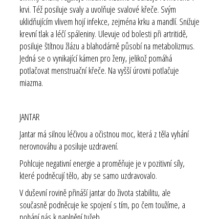
krvi. Též posiluje svaly a uvolňuje svalové křeče. Svým
uklidňujícím vlivem hojí infekce, zejména krku a mandlí. Snižuje
krevní tlak a léčí spáleniny. Ulevuje od bolesti při artritidě,
posiluje štítnou žlázu a blahodárně působí na metabolizmus.
Jedná se o vynikající kámen pro ženy, jelikož pomáhá
potlačovat menstruační křeče. Na vyšší úrovni potlačuje
miazma.
JANTAR
Jantar má silnou léčivou a očistnou moc, která z těla vyhání
nerovnováhu a posiluje uzdravení.
Pohlcuje negativní energie a proměňuje je v pozitivní síly,
které podněcují tělo, aby se samo uzdravovalo.
V duševní rovině přináší jantar do života stabilitu, ale
současně podněcuje ke spojení s tím, po čem toužíme, a
pohání nás k naplnění tužeb.