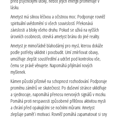
před psychickými útoky, neboť jejich energii proměňuje v
lásku.
Ametyst má silnou léčivou a očistnou moc. Podporuje rovněž
spirituální uvědomění si všech souvislostí. Překonává
závislosti a bloky všeho druhu. Pokud se užívá na vyšších
úrovních osobnosti, otevírá ametyst bránu do jiné reality.
Ametyst je mimořádně blahodárný pro mysl, kterou dokáže
podle potřeby uklidnit i povzbudit. Umí zmírňovat obavy,
umožňuje zlepšit soustředění a udržet pod kontrolou vše,
čemu se právě věnujete. Napomáhá přijímání nových
myšlenek.
Kámen působí příznivě na schopnost rozhodování. Podporuje
proměnu záměrů ve skutečnost. Po duševní stránce uklidňuje
a sjednocuje, napomáhá přenosu nervových signálů v mozku.
Pomáhá proti nespavosti způsobené přílišnou aktivitou mysli
a chrání před opakujícími se nočními můrami. Ametyst
zlepšuje paměť i motivaci. Rovněž pomáhá zapamatovat si sny