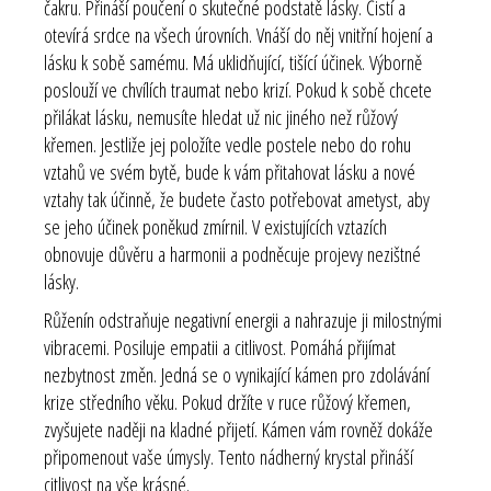
čakru
. Přináší poučení o skutečné podstatě lásky. Čistí a
otevírá srdce na všech úrovních. Vnáší do něj vnitřní hojení a
lásku k sobě samému. Má uklidňující, tišící účinek. Výborně
poslouží ve chvílích traumat nebo krizí. Pokud k sobě chcete
přilákat lásku, nemusíte hledat už nic jiného než růžový
křemen. Jestliže jej položíte vedle postele nebo do rohu
vztahů ve svém bytě, bude k vám přitahovat lásku a nové
vztahy tak účinně, že budete často potřebovat ametyst, aby
se jeho účinek poněkud zmírnil. V existujících vztazích
obnovuje důvěru a harmonii a podněcuje projevy nezištné
lásky.
Růženín odstraňuje negativní energii a nahrazuje ji milostnými
vibracemi. Posiluje empatii a citlivost. Pomáhá přijímat
nezbytnost změn. Jedná se o vynikající kámen pro zdolávání
krize středního věku. Pokud držíte v ruce růžový křemen,
zvyšujete naději na kladné přijetí. Kámen vám rovněž dokáže
připomenout vaše úmysly. Tento nádherný krystal přináší
citlivost na vše krásné.