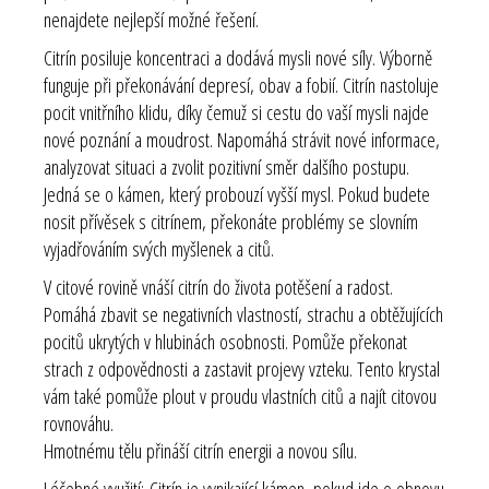
nenajdete nejlepší možné řešení.
Citrín posiluje koncentraci a dodává mysli nové síly. Výborně
funguje při překonávání depresí, obav a fobií. Citrín nastoluje
pocit vnitřního klidu, díky čemuž si cestu do vaší mysli najde
nové poznání a moudrost. Napomáhá strávit nové informace,
analyzovat situaci a zvolit pozitivní směr dalšího postupu.
Jedná se o kámen, který probouzí vyšší mysl. Pokud budete
nosit přívěsek s citrínem, překonáte problémy se slovním
vyjadřováním svých myšlenek a citů.
V citové rovině vnáší citrín do života potěšení a radost.
Pomáhá zbavit se negativních vlastností, strachu a obtěžujících
pocitů ukrytých v hlubinách osobnosti. Pomůže překonat
strach z odpovědnosti a zastavit projevy vzteku. Tento krystal
vám také pomůže plout v proudu vlastních citů a najít citovou
rovnováhu.
Hmotnému tělu přináší citrín energii a novou sílu.
Léčebné využití:
Citrín je vynikající kámen, pokud jde o obnovu