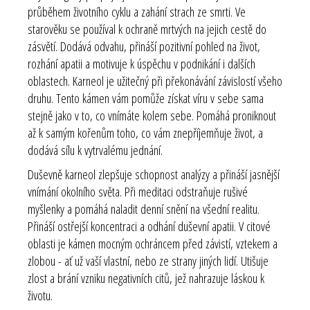
průběhem životního cyklu a zahání strach ze smrti. Ve
starověku se používal k ochraně mrtvých na jejich cestě do
zásvětí. Dodává odvahu, přináší pozitivní pohled na život,
rozhání apatii a motivuje k úspěchu v podnikání i dalších
oblastech. Karneol je užitečný při překonávání závislostí všeho
druhu. Tento kámen vám pomůže získat víru v sebe sama
stejně jako v to, co vnímáte kolem sebe. Pomáhá proniknout
až k samým kořenům toho, co vám znepříjemňuje život, a
dodává sílu k vytrvalému jednání.
Duševně karneol zlepšuje schopnost analýzy a přináší jasnější
vnímání okolního světa. Při meditaci odstraňuje rušivé
myšlenky a pomáhá naladit denní snění na všední realitu.
Přináší ostřejší koncentraci a odhání duševní apatii. V citové
oblasti je kámen mocným ochráncem před závistí, vztekem a
zlobou - ať už vaší vlastní, nebo ze strany jiných lidí. Utišuje
zlost a brání vzniku negativních citů, jež nahrazuje láskou k
životu.