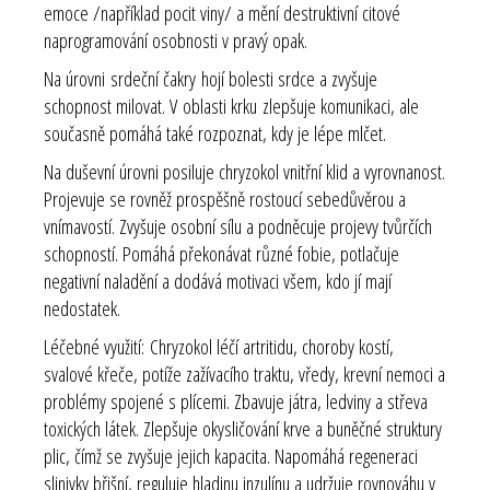
emoce /například pocit viny/ a mění destruktivní citové
naprogramování osobnosti v pravý opak.
Na úrovni
srdeční čakry
hojí bolesti srdce a zvyšuje
schopnost milovat. V
oblasti krku
zlepšuje komunikaci, ale
současně pomáhá také rozpoznat, kdy je lépe mlčet.
Na duševní úrovni posiluje chryzokol vnitřní klid a vyrovnanost.
Projevuje se rovněž prospěšně rostoucí sebedůvěrou a
vnímavostí. Zvyšuje osobní sílu a podněcuje projevy tvůrčích
schopností. Pomáhá překonávat různé fobie, potlačuje
negativní naladění a dodává motivaci všem, kdo jí mají
nedostatek.
Léčebné využití:
Chryzokol léčí artritidu, choroby kostí,
svalové křeče, potíže zažívacího traktu, vředy, krevní nemoci a
problémy spojené s plícemi. Zbavuje játra, ledviny a střeva
toxických látek. Zlepšuje okysličování krve a buněčné struktury
plic, čímž se zvyšuje jejich kapacita. Napomáhá regeneraci
slinivky břišní, reguluje hladinu inzulínu a udržuje rovnováhu v