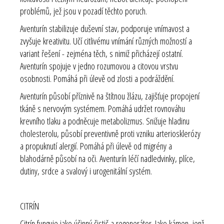
problémů, jež jsou v pozadí těchto poruch.
Aventurín stabilizuje duševní stav, podporuje vnímavost a
zvyšuje kreativitu. Učí citlivému vnímání různých možností a
variant řešení - zejména těch, s nimiž přicházejí ostatní.
Aventurín spojuje v jedno rozumovou a citovou vrstvu
osobnosti. Pomáhá při úlevě od zlosti a podráždění.
Aventurín působí příznivě na štítnou žlázu, zajišťuje propojení
tkáně s nervovým systémem. Pomáhá udržet rovnováhu
krevního tlaku a podněcuje metabolizmus. Snižuje hladinu
cholesterolu, působí preventivně proti vzniku arteriosklerózy
a propuknutí alergií. Pomáhá při úlevě od migrény a
blahodárně působí na oči. Aventurín léčí nadledvinky, plíce,
dutiny, srdce a svalový i urogenitální systém.
CITRÍN
Citrín funguje jako účinný čistič a regenerátor. Jako kámen, jenž