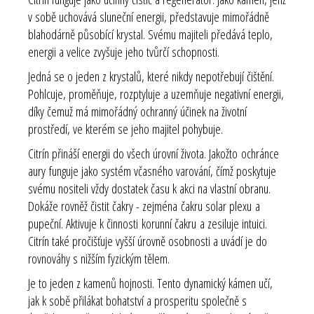
v sobě uchovává sluneční energii, představuje mimořádně
blahodárně působící krystal. Svému majiteli předává teplo,
energii a velice zvyšuje jeho tvůrčí schopnosti.
Jedná se o jeden z krystalů, které nikdy nepotřebují čištění.
Pohlcuje, proměňuje, rozptyluje a uzemňuje negativní energii,
díky čemuž má mimořádný ochranný účinek na životní
prostředí, ve kterém se jeho majitel pohybuje.
Citrín přináší energii do všech úrovní života. Jakožto ochránce
aury funguje jako systém včasného varování, čímž poskytuje
svému nositeli vždy dostatek času k akci na vlastní obranu.
Dokáže rovněž čistit čakry - zejména čakru solar plexu a
pupeční. Aktivuje k činnosti korunní čakru a zesiluje intuici.
Citrín také pročišťuje vyšší úrovně osobnosti a uvádí je do
rovnováhy s nižším fyzickým tělem.
Je to jeden z kamenů hojnosti. Tento dynamický kámen učí,
jak k sobě přilákat bohatství a prosperitu společně s