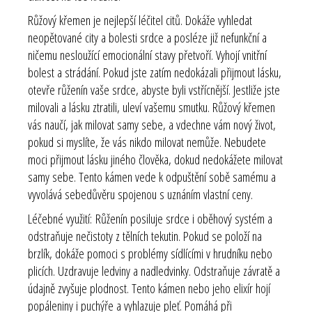
Růžový křemen je nejlepší léčitel citů. Dokáže vyhledat
neopětované city a bolesti srdce a posléze již nefunkční a
ničemu nesloužící emocionální stavy přetvoří. Vyhojí vnitřní
bolest a strádání. Pokud jste zatím nedokázali přijmout lásku,
otevře růženín vaše srdce, abyste byli vstřícnější. Jestliže jste
milovali a lásku ztratili, uleví vašemu smutku. Růžový křemen
vás naučí, jak milovat samy sebe, a vdechne vám nový život,
pokud si myslíte, že vás nikdo milovat nemůže. Nebudete
moci přijmout lásku jiného člověka, dokud nedokážete milovat
samy sebe. Tento kámen vede k odpuštění sobě samému a
vyvolává sebedůvěru spojenou s uznáním vlastní ceny.
Léčebné využití:
Růženín posiluje srdce i oběhový systém a
odstraňuje nečistoty z tělních tekutin. Pokud se položí na
brzlík, dokáže pomoci s problémy sídlícími v hrudníku nebo
plicích. Uzdravuje ledviny a nadledvinky. Odstraňuje závratě a
údajně zvyšuje plodnost. Tento kámen nebo jeho elixír hojí
popáleniny i puchýře a vyhlazuje pleť. Pomáhá při