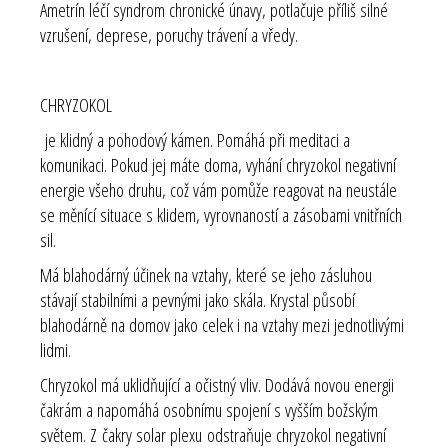
Ametrín léčí syndrom chronické únavy, potlačuje příliš silné
vzrušení, deprese, poruchy trávení a vředy.
CHRYZOKOL
je klidný a pohodový kámen. Pomáhá při meditaci a
komunikaci. Pokud jej máte doma, vyhání chryzokol negativní
energie všeho druhu, což vám pomůže reagovat na neustále
se měnící situace s klidem, vyrovnaností a zásobami vnitřních
sil.
Má blahodárný účinek na vztahy, které se jeho zásluhou
stávají stabilními a pevnými jako skála. Krystal působí
blahodárně na domov jako celek i na vztahy mezi jednotlivými
lidmi.
Chryzokol má uklidňující a očistný vliv. Dodává novou energii
čakrám a napomáhá osobnímu spojení s vyšším božským
světem. Z
čakry solar plexu
odstraňuje chryzokol negativní