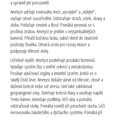
a správně jim porozumět.
Ametyst udržuje rovnováhu mezi „vysokým" a „nízkým",
zvyšuje citové soustředění. Odstraňuje strach, vztek, obavy a
zlobu. Potlačuje smutek a lítost. Pomáhá vyrovnat se s
prožitou ztrátou. Ametyst je jedním s nejspirituálnějších
kamenů. Přináší božskou lásku, nabízí vhled do skutečné
podstaty člověka. Otevírá cestu pro rozvoj intuice a
podporuje tělesné vlohy.
Léčebné využití: Ametyst podněcuje produkci hormonů.
Vylaďuje systém žláz s vnitřní sekrecí a metabolizmus.
Posiluje vylučovací orgány a imunitní systém. Jedná se o
skvělý čistič krve. Ametyst dokáže ulevit od tělesné, citové a
duševní bolesti nebo od stresu. Umí také zablokovat
geopatogenní zóny. Zmírňuje bolesti hlavy a uvolňuje napětí.
Tento kámen zmenšuje podlitiny, léčí rány a pomáhá
odstraňovat otoky. Pomáhá rovněž při poruchách sluchu. Léčí
nerovnováhu žaludečního a dýchacího systému. Pomáhá při