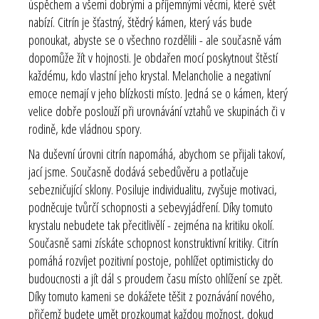
úspěchem a všemi dobrými a příjemnými věcmi, které svět
nabízí. Citrín je šťastný, štědrý kámen, který vás bude
ponoukat, abyste se o všechno rozdělili - ale současně vám
dopomůže žít v hojnosti. Je obdařen mocí poskytnout štěstí
každému, kdo vlastní jeho krystal. Melancholie a negativní
emoce nemají v jeho blízkosti místo. Jedná se o kámen, který
velice dobře poslouží při urovnávání vztahů ve skupinách či v
rodině, kde vládnou spory.
Na duševní úrovni citrín napomáhá, abychom se přijali takoví,
jací jsme. Současně dodává sebedůvěru a potlačuje
sebezničující sklony. Posiluje individualitu, zvyšuje motivaci,
podněcuje tvůrčí schopnosti a sebevyjádření. Díky tomuto
krystalu nebudete tak přecitlivělí - zejména na kritiku okolí.
Současně sami získáte schopnost konstruktivní kritiky. Citrín
pomáhá rozvíjet pozitivní postoje, pohlížet optimisticky do
budoucnosti a jít dál s proudem času místo ohlížení se zpět.
Díky tomuto kameni se dokážete těšit z poznávání nového,
přičemž budete umět prozkoumat každou možnost, dokud