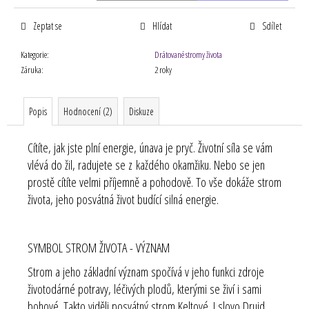
Zeptat se
Hlídat
Sdílet
Kategorie
:
Drátované stromy života
Záruka
:
2 roky
Popis
Hodnocení (2)
Diskuze
Cítíte, jak jste plní energie, únava je pryč. Životní síla se vám
vlévá do žil, radujete se z každého okamžiku. Nebo se jen
prostě cítíte velmi příjemně a pohodově. To vše dokáže strom
života, jeho posvátná život budící silná energie.
SYMBOL STROM ŽIVOTA - VÝZNAM
Strom a jeho základní význam spočívá v jeho funkci zdroje
životodárné potravy, léčivých plodů, kterými se živí i sami
bohové. Takto viděli posvátný strom Keltové. I slovo Druid