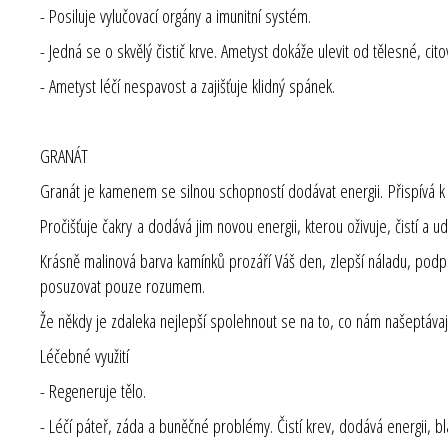
- Posiluje vylučovací orgány a imunitní systém.
- Jedná se o skvělý čistič krve. Ametyst dokáže ulevit od tělesné, ci
- Ametyst léčí nespavost a zajišťuje klidný spánek.
GRANÁT
Granát je kamenem se silnou schopností dodávat energii. Přispívá k n
Pročišťuje čakry a dodává jim novou energii, kterou oživuje, čistí a u
Krásně malinová barva kamínků prozáří Váš den, zlepší náladu, podp
posuzovat pouze rozumem.
Že někdy je zdaleka nejlepší spolehnout se na to, co nám našeptávaj
Léčebné využití
- Regeneruje tělo.
- Léčí páteř, záda a buněčné problémy. Čistí krev, dodává energii,