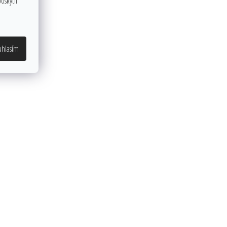
oskytli
uhlasím