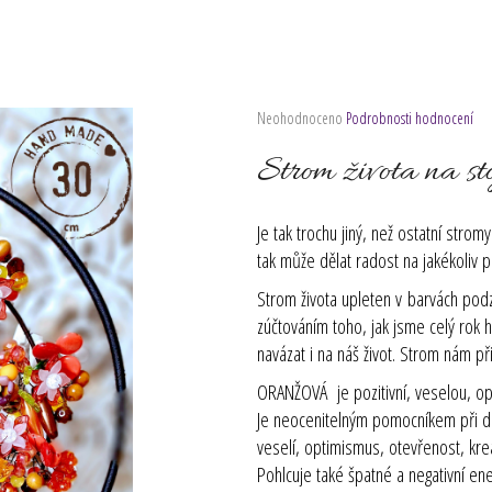
Průměrné
Neohodnoceno
Podrobnosti hodnocení
hodnocení
produktu
Strom života na st
je
0,0
z
Je tak trochu jiný, než ostatní stro
5
tak může dělat radost na jakékoliv p
hvězdiček.
Strom života upleten v barvách podz
zúčtováním toho, jak jsme celý rok 
navázat i na náš život. Strom nám přin
ORANŽOVÁ
je pozitivní, veselou, op
Je neocenitelným pomocníkem při de
veselí, optimismus, otevřenost, kre
Pohlcuje také špatné a negativní e