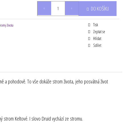
DO KOŠÍKU
Tisk
tromy života
Zeptat se
Hlídat
Sdílet
jemně a pohodově. To vše dokáže strom života, jeho posvátná život
ný strom Keltové. I slovo Druid vychází ze stromu.