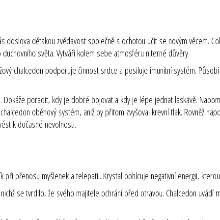
e vás doslova dětskou zvědavost společně s ochotou učit se novým věcem. Co
ho duchovního světa. Vytváří kolem sebe atmosféru niterné důvěry.
žový chalcedon podporuje činnost srdce a posiluje imunitní systém. Působ
íli. Dokáže poradit, kdy je dobré bojovat a kdy je lépe jednat laskavě. Napo
 chalcedon oběhový systém, aniž by přitom zvyšoval krevní tlak. Rovněž na
 vést k dočasné nevolnosti.
při přenosu myšlenek a telepatii. Krystal pohlcuje negativní energii, kterou
ichž se tvrdilo, že svého majitele ochrání před otravou. Chalcedon uvádí m