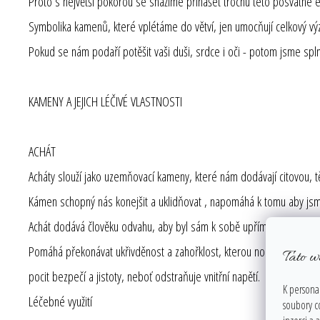
Proto s největší pokorou se snažíme přinášet trochu této posvátné 
Symbolika kamenů, které vplétáme do větví, jen umocňují celkový v
Pokud se nám podaří potěšit vaši duši, srdce i oči - potom jsme splni
KAMENY A JEJICH LÉČIVÉ VLASTNOSTI
ACHÁT
Acháty slouží jako uzemňovací kameny, které nám dodávají citovou,
Kámen schopný nás konejšit a uklidňovat , napomáhá k tomu aby jsme 
Achát dodává člověku odvahu, aby byl sám k sobě upřímný, dokáže n
Pomáhá překonávat ukřivděnost a zahořklost, kterou nosíme v srdc
Tato w
pocit bezpečí a jistoty, neboť odstraňuje vnitřní napětí.
K personal
Léčebné využití
soubory c