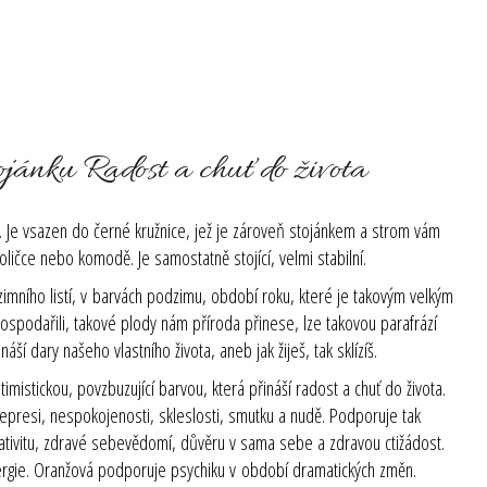
ojánku Radost a chuť do života
my. Je vsazen do černé kružnice, jež je zároveň stojánkem a strom vám
oličce nebo komodě. Je samostatně stojící, velmi stabilní.
imního listí, v barvách podzimu, období roku, které je takovým velkým
hospodařili, takové plody nám příroda přinese, lze takovou parafrází
áší dary našeho vlastního života, aneb jak žiješ, tak sklízíš.
timistickou, povzbuzující barvou, která přináší radost a chuť do života.
presi, nespokojenosti, skleslosti, smutku a nudě. Podporuje tak
ativitu, zdravé sebevědomí, důvěru v sama sebe a zdravou ctižádost.
nergie. Oranžová podporuje psychiku v období dramatických změn.