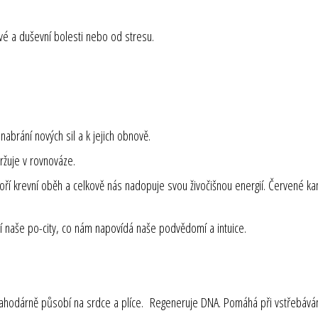
tové a duševní bolesti nebo od stresu.
abrání nových sil a k jejich obnově.
držuje v rovnováze.
oří krevní oběh a celkově nás nadopuje svou živočišnou energií. Červené ka
í naše po-city, co nám napovídá naše podvědomí a intuice.
 blahodárně působí na srdce a plíce. Regeneruje DNA. Pomáhá při vstřebává