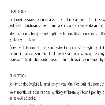
CHALCEDON
probouzí laskavost, vlídnost a všechny dobré vlastnosti. Podnítí v
Jedná se o duchovní kámen pomáhající rozvíjet vcítění se do vnitřní
Jde o kámen užitečný zejména při psychosomatické nerovnováze. Rů
lymfatických tekutin.
Červený chalcedon
dodává sílu a vytrvalost při cestě za vytčenými c
proměnit plány ve skutečnost. Jako léčivý kámen povzbuzuje červený
používat příliš dlouhou dobu, neboť brání pohlcování živin a mohl by
CHALCEDON
je kámen dodávající sílu mezilidským vztahům. Poslouží jako pomocník 
Ve starověku se z chalcedonu vyráběly stříbrem vykládané poháry, o n
si laskavě a štědře.