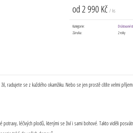
od
2 990 Kč
/ ks
Měrná
cena:
Kategorie
:
Drátované s
Záruka
:
2 roky
á do žil, radujete se z každého okamžiku. Nebo se jen prostě cítíte velmi pří
 potravy, léčivých plodů, kterými se živí i sami bohové. Takto viděli posvát