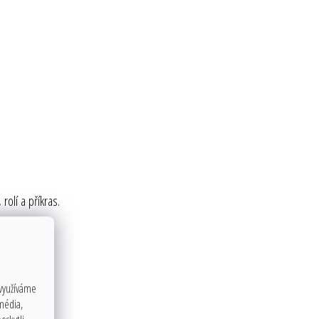
rolí a příkras.
 využíváme
 média,