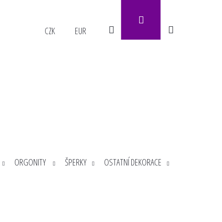
Přihlášení
Hledat
Nákupní
CZK
EUR
košík
ORGONITY
ŠPERKY
OSTATNÍ DEKORACE