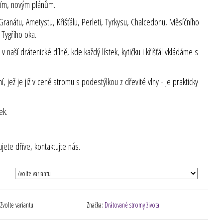
vím, novým plánům.
anátu, Ametystu, Křišťálu, Perleti, Tyrkysu, Chalcedonu, Měsíčního
Tygřího oka.
 naší drátenické dílně, kde každý lístek, kytičku i křišťál vkládáme s
jež je již v ceně stromu s podestýlkou z dřevité vlny - je prakticky
ek.
ete dříve, kontaktujte nás.
Zvolte variantu
Značka:
Drátované stromy života