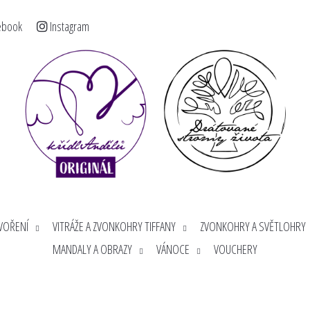
ebook
Instagram
< >
Co potřebujete najít?
HLEDAT
Doporučujeme
TVOŘENÍ
VITRÁŽE A ZVONKOHRY TIFFANY
ZVONKOHRY A SVĚTLOHRY
MANDALY A OBRAZY
VÁNOCE
VOUCHERY