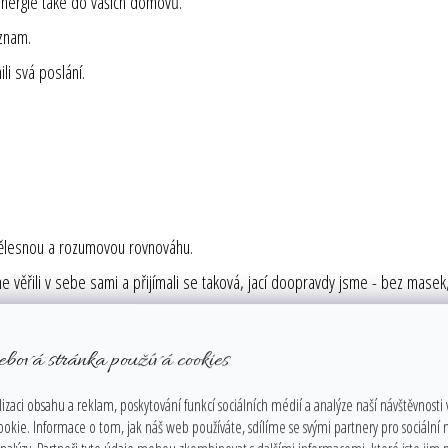
energie také do vašich domovů.
ýznam.
li svá poslání.
 tělesnou a rozumovou rovnováhu.
věřili v sebe sami a přijímali se taková, jací doopravdy jsme - bez masek, 
ám evokovat uvědomění a vzpomínky - tzv AHA efekt.
i. Navozuje
ebová stránka používá cookies
izaci obsahu a reklam, poskytování funkcí sociálních médií a analýze naší návštěvnosti
ookie. Informace o tom, jak náš web používáte, sdílíme se svými partnery pro sociální