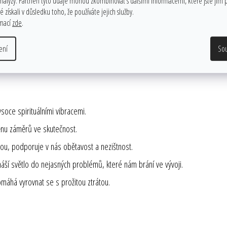
analýzy. Partneři tyto údaje mohou zkombinovat s dalšími informacemi, které jste jim p
 získali v důsledku toho, že používáte jejich služby.
rmací
zde
.
st bránící přijímat lásku.
ení
So
roces a přináší úlevu při gastritidě.
ce spirituálními vibracemi.
nu záměrů ve skutečnost.
ou, podporuje v nás obětavost a nezištnost.
vnáší světlo do nejasných problémů, které nám brání ve vývoji.
Pomáhá vyrovnat se s prožitou ztrátou.