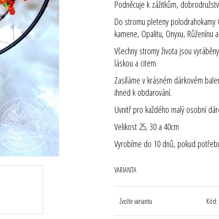
Podněcuje k zážitkům, dobrodružst
Do stromu pleteny polodrahokamy Gr
kamene, Opalitu, Onyxu, Růženínu a 
Všechny stromy života jsou vyráběny v
láskou a citem.
Zasíláme v krásném dárkovém balení, 
ihned k obdarování.
Uvnitř pro každého malý osobní dár
Velikost 25, 30 a 40cm
Vyrobíme do 10 dnů, pokud potřebuj
VARIANTA
Zvolte variantu
Kód: