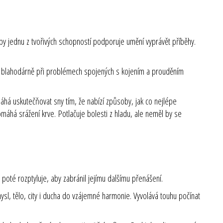
by jednu z tvořivých schopností podporuje umění vyprávět příběhy.
í blahodárně při problémech spojených s kojením a prouděním
máhá uskutečňovat sny tím, že nabízí způsoby, jak co nejlépe
pomáhá srážení krve.
Potlačuje bolesti z hladu, ale neměl by se
 poté rozptyluje, aby zabránil jejímu dalšímu přenášení.
ysl, tělo, city i ducha do vzájemné harmonie. Vyvolává touhu počínat