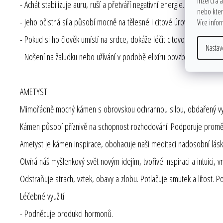
inzerci a 
- Achát stabilizuje auru, ruší a přetváří negativní energie.
nebo které
- Jeho očistná síla působí mocně na tělesné i citové úrovni.
Více info
- Pokud si ho člověk umístí na srdce, dokáže léčit citovou nevyrovnano
Nastav
- Nošení na žaludku nebo užívání v podobě elixíru povzbuzuje trávící p
AMETYST
Mimořádně mocný kámen s obrovskou ochrannou silou, obdařený vyso
Kámen působí příznivě na schopnost rozhodování. Podporuje promě
Ametyst je kámen inspirace, obohacuje naši meditaci nadosobní lásk
Otvírá náš myšlenkový svět novým idejím, tvořivé inspiraci a intuici, 
Odstraňuje strach, vztek, obavy a zlobu. Potlačuje smutek a lítost. 
Léčebné využití
- Podněcuje produkci hormonů.