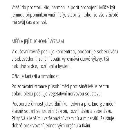
Vnáší do prostoru klid, harmonii a pocit propojení. Může být
jemnou připomínkou vnitřní síly, stability i toho, že vše v životě
má svůj čas a smysl.
MĚĎ A JEJÍ DUCHOVNÍ VÝZNAM
V duševní rovině posiluje koncentraci, podporuje sebedůvěru
a sebevědomí, zahání apatii, vyrovnává citové výkyvy, tiší
neklidné srdce, rozčilení a hysterii.
Oživuje fantazii a smyslnost.
Po zdravotní stránce působí měď protizánětlivě. V centru
solaru plexu posiluje vegetativní nervovou soustavu.
Podporuje činnost jater, žlučníku, ledvin a plic. Energie mědi
krásně souzní se srdeční čakrou, rozvíjí lásku a sebelásku.
P
řispívá k lepšímu vstřebávání vitaminů a minerálů. Zajišťuje
dobré prokrvování jednotlivých orgánů a tkání.