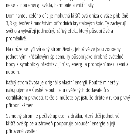
nese silnou energii světla, harmonie a vnitřní síly.
Dominantou celého díla je mohutná křišťálová drúza o váze přibližně
3,8 kg, tvořená množstvím přírodních krystalových špic. Ty zachycují
světlo a vytvářejí jedinečný, zářivý efekt, který působí živě a
proměnlivě.
Na drúze se tyčí výrazný strom života, jehož větve jsou zdobeny
jednotlivými křišťálovými špicemi. Ty působí jako drobné světelné
body a symbolicky představují růst, energii a propojení mezi zemí a
nebem.
Každý strom života je originál s vlastní energií. Použité minerály
nakupujeme v České republice u ověřených dodavatelů s
certifikátem pravosti, takže si můžete být jisti, že držíte v rukou pravý
přírodní kámen.
Samotný strom je pečlivě upleten z drátku, který drží jednotlivé
křišťálové špice a zároveň podporuje proudění energie a její
přirozené zesílení.