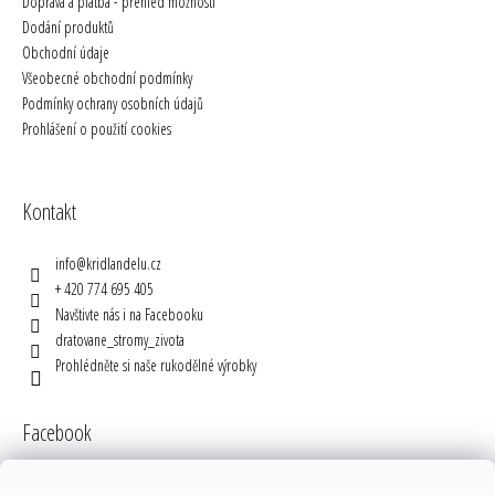
Doprava a platba - přehled možností
Dodání produktů
Obchodní údaje
Všeobecné obchodní podmínky
Podmínky ochrany osobních údajů
Prohlášení o použití cookies
Kontakt
info
@
kridlandelu.cz
+ 420 774 695 405
Navštivte nás i na Facebooku
dratovane_stromy_zivota
Prohlédněte si naše rukodělné výrobky
Facebook