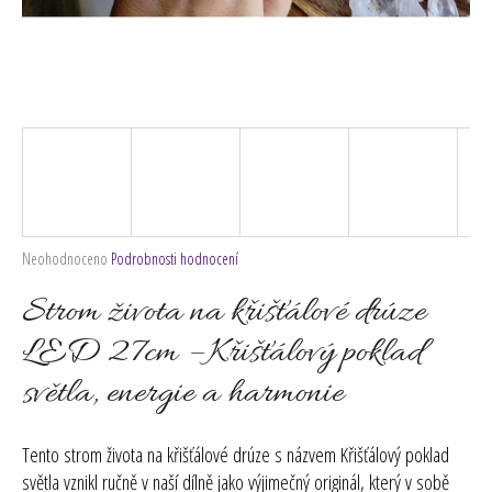
č
u
j
e
m
e
Průměrné
Neohodnoceno
Podrobnosti hodnocení
hodnocení
produktu
Strom života na křišťálové drúze
je
0,0
LED 27cm – Křišťálový poklad
z
světla, energie a harmonie
5
hvězdiček.
Tento strom života na křišťálové drúze s názvem Křišťálový poklad
světla vznikl ručně v naší dílně jako výjimečný originál, který v sobě