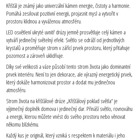
Křišťál je známý jako univerzální kámen energie, čistoty a harmonie.
Pomáhá zesilovat pozitivní energii, projasnit mysl a vytvořit v
prostoru klidnou a vyváženou atmosféru.
LED osvětlení ukryté uvnitř drúzy jemně prosvětluje celý kámen a
vytváří jedinečný světelný efekt. Světlo se odráží od jednotlivých
krystalů a proměňuje strom v zářící prvek prostoru, který přitahuje
pozornost a zároveň uklidňuje.
Díky své velikosti a váze působí tento strom života jako dominantní
prvek interiéru. Není to jen dekorace, ale výrazný energetický prvek,
který dokáže harmonizovat prostor a dodat mu jedinečnou
atmosféru.
Strom života na křišťálové drúze „Křišťálový poklad světla“ je
výjimečný doplněk domova i jedinečný dar. Přináší světlo, rovnováhu
a energii, kterou můžete vnést do svého prostoru nebo věnovat
někomu blízkému.
Každý kus je originál, který vzniká s respektem k materiálu i jeho