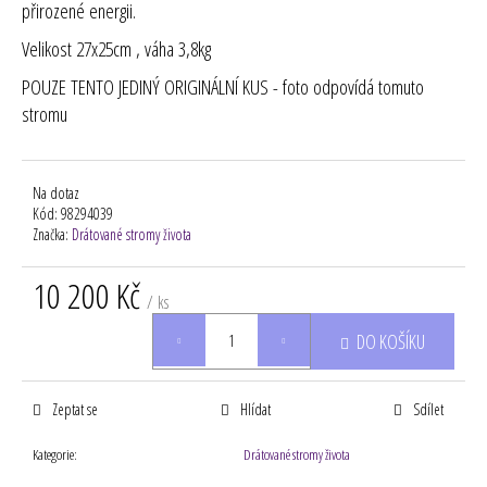
přirozené energii.
Velikost 27x25cm , váha 3,8kg
POUZE TENTO JEDINÝ ORIGINÁLNÍ KUS - foto odpovídá tomuto
stromu
Na dotaz
Kód:
98294039
Značka:
Drátované stromy života
10 200 Kč
/ ks
Měrná
DO KOŠÍKU
cena:
Zeptat se
Hlídat
Sdílet
Kategorie
:
Drátované stromy života