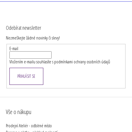
Z
á
Odebírat newsletter
p
Nezmeškejte žádné novinky či slevy!
a
t
E-mail
í
Vložením e-mailu souhlasíte s
podmínkami ochrany osobních údajů
PŘIHLÁSIT SE
Vše o nákupu
Prodejní Ateliér - odběrné místo