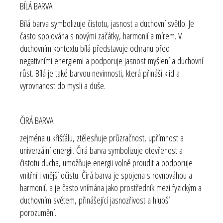
BÍLÁ BARVA
Bílá barva symbolizuje čistotu, jasnost a duchovní světlo. Je
často spojována s novými začátky, harmonií a mírem. V
duchovním kontextu bílá představuje ochranu před
negativními energiemi a podporuje jasnost myšlení a duchovní
růst. Bílá je také barvou nevinnosti, která přináší klid a
vyrovnanost do mysli a duše.
ČIRÁ BARVA
zejména u křišťálu, ztělesňuje průzračnost, upřímnost a
univerzální energii. Čirá barva symbolizuje otevřenost a
čistotu ducha, umožňuje energii volně proudit a podporuje
vnitřní i vnější očistu. Čirá barva je spojena s rovnováhou a
harmonií, a je často vnímána jako prostředník mezi fyzickým a
duchovním světem, přinášející jasnozřivost a hlubší
porozumění.