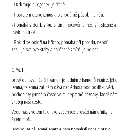
- Uzdravuje a regeneruje tkáně.
- Posiluje metabolizmus a blahodárně působí na kůži.
- Pomáhá srdci, brzlíku, plicím, močovému měchýři, slezině a
trávicímu traktu.
- Pokud se položí na břicho, pomáhá při porodu, neboť
zesiluje svalové stahy a současně zmírňuje bolest.
OPALIT
pravý duhový měsíční kámen je jedním z kamenů intuice. Jeho
jemná, tajemná zář nám dává nahlédnout pod pokličku věcí,
pochopit ty jemné a často velmi nepatrné náznaky, které nám
ukazují naší cestu.
Vede nás životem tak, jako večernice provází námořníky na
širém moři.
Jeho kouzelně jemné energie nám pomáhají odhalit pravou