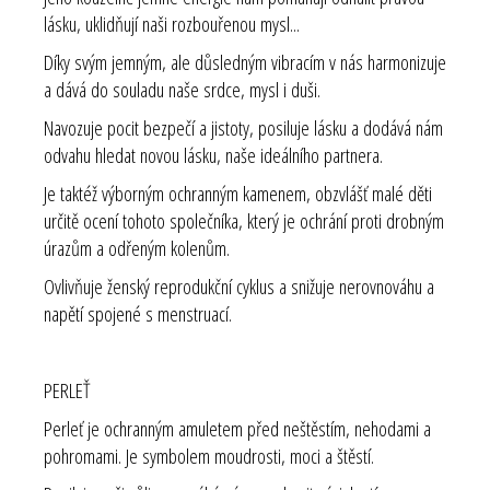
lásku, uklidňují naši rozbouřenou mysl...
Díky svým jemným, ale důsledným vibracím v nás harmonizuje
a dává do souladu naše srdce, mysl i duši.
Navozuje pocit bezpečí a jistoty, posiluje lásku a dodává nám
odvahu hledat novou lásku, naše ideálního partnera.
Je taktéž výborným ochranným kamenem, obzvlášť malé děti
určitě ocení tohoto společníka, který je ochrání proti drobným
úrazům a odřeným kolenům.
Ovlivňuje ženský reprodukční cyklus a snižuje nerovnováhu a
napětí spojené s menstruací.
PERLEŤ
Perleť je ochranným amuletem před neštěstím, nehodami a
pohromami. Je symbolem moudrosti, moci a štěstí.