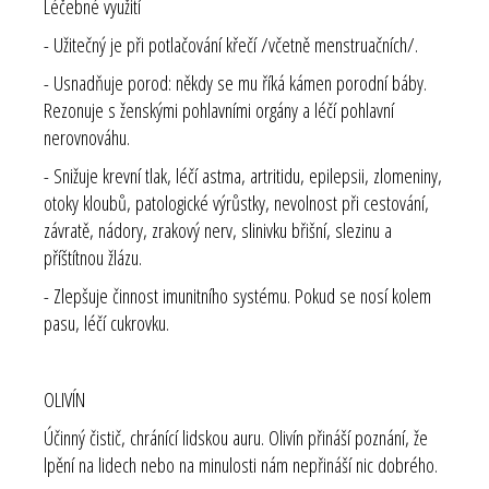
Léčebné využití
- Užitečný je při potlačování křečí /včetně menstruačních/.
- Usnadňuje porod: někdy se mu říká kámen porodní báby.
Rezonuje s ženskými pohlavními orgány a léčí pohlavní
nerovnováhu.
- Snižuje krevní tlak, léčí astma, artritidu, epilepsii, zlomeniny,
otoky kloubů, patologické výrůstky, nevolnost při cestování,
závratě, nádory, zrakový nerv, slinivku břišní, slezinu a
příštítnou žlázu.
- Zlepšuje činnost imunitního systému. Pokud se nosí kolem
pasu, léčí cukrovku.
OLIVÍN
Účinný čistič, chránící lidskou auru. Olivín přináší poznání, že
lpění na lidech nebo na minulosti nám nepřináší nic dobrého.