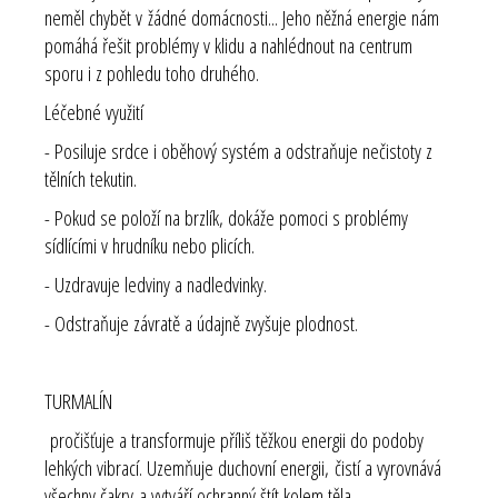
neměl chybět v žádné domácnosti... Jeho něžná energie nám
pomáhá řešit problémy v klidu a nahlédnout na centrum
sporu i z pohledu toho druhého.
Léčebné využití
- Posiluje srdce i oběhový systém a odstraňuje nečistoty z
tělních tekutin.
- Pokud se položí na brzlík, dokáže pomoci s problémy
sídlícími v hrudníku nebo plicích.
- Uzdravuje ledviny a nadledvinky.
- Odstraňuje závratě a údajně zvyšuje plodnost.
TURMALÍN
pročišťuje a transformuje příliš těžkou energii do podoby
lehkých vibrací. Uzemňuje duchovní energii, čistí a vyrovnává
všechny čakry a vytváří ochranný štít kolem těla.