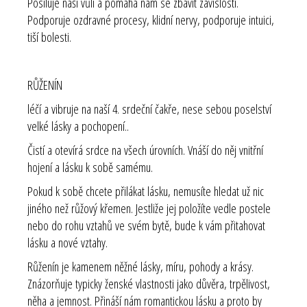
Posiluje naši vůli a pomáhá nám se zbavit závislostí.
Podporuje ozdravné procesy, klidní nervy, podporuje intuici,
tiší bolesti.
RŮŽENÍN
léčí a vibruje na naší 4. srdeční čakře, nese sebou poselství
velké lásky a pochopení..
Čistí a otevírá srdce na všech úrovních. Vnáší do něj vnitřní
hojení a lásku k sobě samému.
Pokud k sobě chcete přilákat lásku, nemusíte hledat už nic
jiného než růžový křemen. Jestliže jej položíte vedle postele
nebo do rohu vztahů ve svém bytě, bude k vám přitahovat
lásku a nové vztahy.
Růženín je kamenem něžné lásky, míru, pohody a krásy.
Znázorňuje typicky ženské vlastnosti jako důvěra, trpělivost,
něha a jemnost. Přináší nám romantickou lásku a proto by