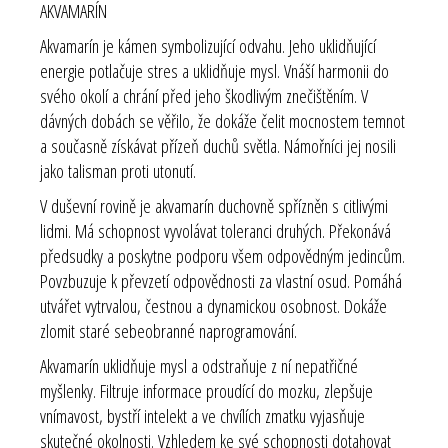
AKVAMARÍN
Akvamarín je kámen symbolizující odvahu. Jeho uklidňující
energie potlačuje stres a uklidňuje mysl. Vnáší harmonii do
svého okolí a chrání před jeho škodlivým znečištěním. V
dávných dobách se věřilo, že dokáže čelit mocnostem temnot
a současně získávat přízeň duchů světla. Námořníci jej nosili
jako talisman proti utonutí.
V duševní rovině je akvamarín duchovně spřízněn s citlivými
lidmi. Má schopnost vyvolávat toleranci druhých. Překonává
předsudky a poskytne podporu všem odpovědným jedincům.
Povzbuzuje k převzetí odpovědnosti za vlastní osud. Pomáhá
utvářet vytrvalou, čestnou a dynamickou osobnost. Dokáže
zlomit staré sebeobranné naprogramování.
Akvamarín uklidňuje mysl a odstraňuje z ní nepatřičné
myšlenky. Filtruje informace proudící do mozku, zlepšuje
vnímavost, bystří intelekt a ve chvílích zmatku vyjasňuje
skutečné okolnosti. Vzhledem ke své schopnosti dotahovat