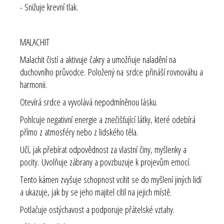
- Snižuje krevní tlak.
MALACHIT
Malachit čistí a aktivuje čakry a umožňuje naladění na
duchovního průvodce. Položený na srdce přináší rovnováhu a
harmonii.
Otevírá srdce a vyvolává nepodmíněnou lásku.
Pohlcuje negativní energie a znečišťující látky, které odebírá
přímo z atmosféry nebo z lidského těla.
Učí, jak přebírat odpovědnost za vlastní činy, myšlenky a
pocity. Uvolňuje zábrany a povzbuzuje k projevům emocí.
Tento kámen zvyšuje schopnost vcítit se do myšlení jiných lidí
a ukazuje, jak by se jeho majitel cítil na jejich místě.
Potlačuje ostýchavost a podporuje přátelské vztahy.