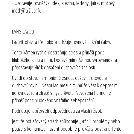
- Uzdravuje rovněž žaludek, slezinu, ledviny, játra, močový
měchýř a žlučník.
LAPIS LAZULI
Lazurit otevírá třetí oko a udržuje rovnováhu krční čakry.
Tento kámen rychle odstraňuje stres a přináší pocit
hlubokého klidu a míru. Dodává mimořádnou vyrovnanost a
představuje klíč k dosažení duchovních znalostí.
Uvádí do stavu harmonie tělesnou, duševní, citovou a
duchovní rovinu. Nesoulad mezi nimi může vést k depresím,
nerovnováze a ztrátě smyslu života. Navozená harmonie
přináší pocit hlubokého vnitřního sebepoznání.
Podněcuje k převzetí odpovědnosti za vlastní život.
Jestliže potlačovaný strach způsobuje „krční" problémy nebo
potíže s komunikací, lazurit podobné překážky odstraní. Tento