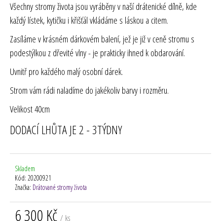
Všechny stromy života jsou vyráběny v naší drátenické dílně, kde
každý lístek, kytičku i křišťál vkládáme s láskou a citem.
Zasíláme v krásném dárkovém balení, jež je již v ceně stromu s
podestýlkou z dřevité vlny - je prakticky ihned k obdarování.
Uvnitř pro každého malý osobní dárek.
Strom vám rádi naladíme do jakékoliv barvy i rozměru.
Velikost 40cm
DODACÍ LHŮTA JE 2 - 3TÝDNY
Skladem
Kód:
20200921
Značka:
Drátované stromy života
6 300 Kč
/ ks