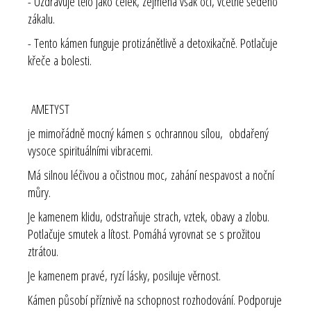
- Uzdravuje tělo jako celek, zejména však oči, včetně šedého
zákalu.
- Tento kámen funguje protizánětlivě a detoxikačně. Potlačuje
křeče a bolesti.
AMETYST
je mimořádně mocný kámen s ochrannou sílou, obdařený
vysoce spirituálními vibracemi.
Má silnou léčivou a očistnou moc, zahání nespavost a noční
můry.
Je kamenem klidu, odstraňuje strach, vztek, obavy a zlobu.
Potlačuje smutek a lítost. Pomáhá vyrovnat se s prožitou
ztrátou.
Je kamenem pravé, ryzí lásky, posiluje věrnost.
Kámen působí příznivě na schopnost rozhodování. Podporuje