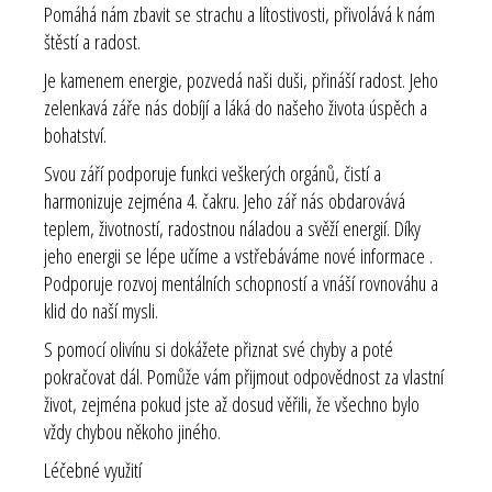
Pomáhá nám zbavit se strachu a lítostivosti, přivolává k nám
štěstí a radost.
Je kamenem energie, pozvedá naši duši, přináší radost. Jeho
zelenkavá záře nás dobíjí a láká do našeho života úspěch a
bohatství.
Svou září podporuje funkci veškerých orgánů, čistí a
harmonizuje zejména 4. čakru. Jeho zář nás obdarovává
teplem, životností, radostnou náladou a svěží energií. Díky
jeho energii se lépe učíme a vstřebáváme nové informace .
Podporuje rozvoj mentálních schopností a vnáší rovnováhu a
klid do naší mysli.
S pomocí olivínu si dokážete přiznat své chyby a poté
pokračovat dál. Pomůže vám přijmout odpovědnost za vlastní
život, zejména pokud jste až dosud věřili, že všechno bylo
vždy chybou někoho jiného.
Léčebné využití