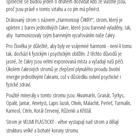
společně se budou jeden o druhém dozvídat kdo že vlastně jsou,
proč jsou právě v tomto vztahu a co jim má přinést.
Drátovaný strom s názvem „Harmonizuji ČAKRY“, strom, který je
upleten z barev jednotlivých čaker, které jsou barevně vyladěny, tak,
aby harmonizovaly svým barevným vyzařováním naše čakry.
Pro člověka je důležité, aby byly ve vzájemné harmonii - není-li tomu
tak, dochází k fyzickým i psychickým obtížím. Z těchto důvodů je
jasné, že čakry jsou velmi exponovaná místa a vyžadují naši péči.
Úkolem čakrových stromů je zlepšení plynulého proudu životní
energie jednotlivými čakrami, což v důsledku ovlivní psychické i
fyzické zdraví.
Použité minerály v tomto stromu jsou: Akvamarín, Granát, Tyrkys,
Opalit, Jantar, Ametyst, Lapis lazuli, Olivín, Malachit, Perleť, Turmalín,
Karneol, Citrín, Korál červený, Růženín a Křišťál.
Strom je VELMI PLASTICKÝ - větve vystupují nad strom a dělají
strukturu velké a bohaté koruny stromu.