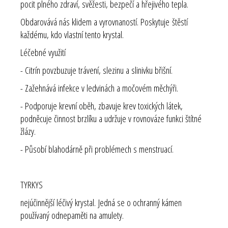
pocit plného zdraví, svěžesti, bezpečí a hřejivého tepla.
Obdarovává nás klidem a vyrovnaností. Poskytuje štěstí
každému, kdo vlastní tento krystal.
Léčebné využití
- Citrín povzbuzuje trávení, slezinu a slinivku břišní.
- Zažehnává infekce v ledvinách a močovém měchýři.
- Podporuje krevní oběh, zbavuje krev toxických látek,
podněcuje činnost brzlíku a udržuje v rovnováze funkci štítné
žlázy.
- Působí blahodárně při problémech s menstruací.
TYRKYS
nejúčinnější léčivý krystal. Jedná se o ochranný kámen
používaný odnepaměti na amulety.