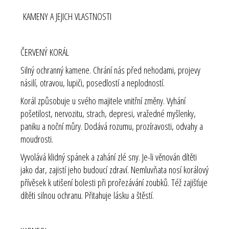
KAMENY A JEJICH VLASTNOSTI
ČERVENÝ KORÁL
Silný ochranný kamene. Chrání nás před nehodami, projevy
násilí, otravou, lupiči, posedlostí a neplodností.
Korál způsobuje u svého majitele vnitřní změny. Vyhání
pošetilost, nervozitu, strach, depresi, vražedné myšlenky,
paniku a noční můry. Dodává rozumu, prozíravosti, odvahy a
moudrosti.
Vyvolává klidný spánek a zahání zlé sny. Je-li věnován dítěti
jako dar, zajistí jeho budoucí zdraví. Nemluvňata nosí korálový
přívěsek k utišení bolesti při prořezávání zoubků. Též zajišťuje
dítěti silnou ochranu. Přitahuje lásku a štěstí.