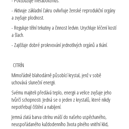
- Povzbuzuje metabolizmus.
- Aktivuje základní čakru ovlivňuje ženské reprodukční orgány
a zvyšuje plodnost.
- Reguluje tělní tekutiny a činnost ledvin. Urychluje léčení kostí
a šlach.
- Zajišťuje dobré prokrvování jednotlivých orgánů a tkání.
CITRÍN
Mimořádně blahodárně působící krystal, jenž v sobě
uchovává sluneční energii.
Svému majiteli předává teplo, energii a velice zvyšuje jeho
tvůrčí schopnosti. Jedná se o jeden z krystalů, které nikdy
nepotřebují čištění a nabíjení.
Jemná zlatá barva citrínu vnáší do našeho uspěchaného,
neuspořádaného každodenního života plného vnitřní klid,