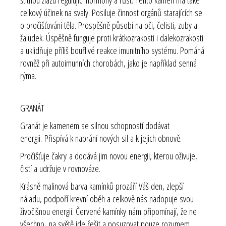
celkový účinek na svaly. Posiluje činnost orgánů starajících se
o pročišťování těla. Prospěšně působí na oči, čelisti, zuby a
žaludek. Úspěšně funguje proti krátkozrakosti i dalekozrakosti
a uklidňuje příliš bouřlivé reakce imunitního systému. Pomáhá
rovněž při autoimunních chorobách, jako je například senná
rýma.
GRANÁT
Granát je kamenem se silnou schopností dodávat
energii. Přispívá k nabrání nových sil a k jejich obnově.
Pročišťuje čakry a dodává jim novou energii, kterou oživuje,
čistí a udržuje v rovnováze.
Krásně malinová barva kamínků prozáří Váš den, zlepší
náladu, podpoří krevní oběh a celkově nás nadopuje svou
živočišnou energií. Červené kamínky nám připomínají, že ne
všechno na světě jde řešit a posuzovat pouze rozumem.