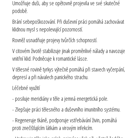
Umožňuje duši, aby se opětovně projevila ve své skutečné
podobě.
Brání sebepoškozování. Při duševní práci pomáhá zachovávat
klidnou mysl s nepolevující pozorností.
Rovněž usnadňuje projevy tvůrčích schopností.
V citovém životě stabilizuje jinak proměnlivé nálady a navozuje
vnitřní klid. Podněcuje k romantické lásce.
V tělesné rovině tyrkys výtečně pomáhá při stavech vyčerpání,
depresí a při návalech panického strachu.
Léčebné využití
- posiluje meridiány v těle a jemná energetická pole.
- Zlepšuje práci tělesného a duševního imunitního systému.
- Regeneruje tkáně, podporuje vstřebávání živin, pomáhá
proti znečišťujícím látkám a virovým infekcím.