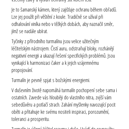
Je to šamanský kámen, který zajišťuje ochranu během obřadů.
Lze jej použít při věštění z koule. Tradičně se užíval při
odhalování viníka nebo v těžkých dobách, aby naznačil směr,
jímž se nadále ubírat.
Tyčinky z přírodního turmalínu jsou velice užitečným
léčitelským nástrojem. Čistí auru, odstraňují bloky, rozhánějí
negativní energii a ukazují řešení specifických problémů. Jsou
vynikající k harmonizaci čaker a k jejich vzájemnému
propojování.
Turmalín je pevně spjat s božskými energiemi.
V duševním životě napomáhá turmalín pochopení sebe sama i
ostatních. Zavede vás hlouběji do vlastního nitra, zvýší vám
sebedůvěru a potlačí strach. Zahání myšlenky navozující pocit
oběti a přitahuje ke svému nositeli inspiraci, porozumění,
toleranci a prosperitu.
Turmalín je účinný léčitel rozumu i duše. Uvádí do rovnováhy