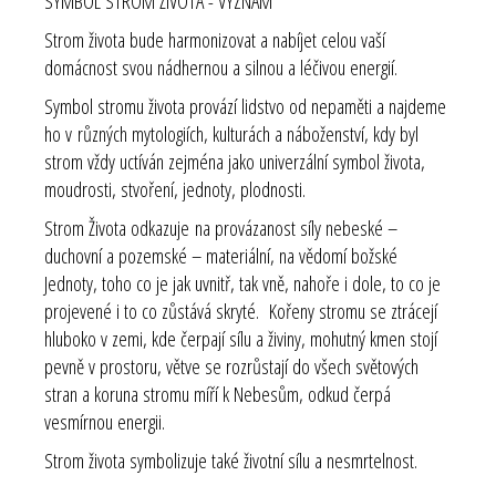
SYMBOL STROM ŽIVOTA - VÝZNAM
Strom života bude harmonizovat a nabíjet celou vaší
domácnost svou nádhernou a silnou a léčivou energií.
Symbol stromu života provází lidstvo od nepaměti a najdeme
ho v různých mytologiích, kulturách a náboženství, kdy byl
strom vždy uctíván zejména jako univerzální symbol života,
moudrosti, stvoření, jednoty, plodnosti.
Strom Života odkazuje na provázanost síly nebeské –
duchovní a pozemské – materiální, na vědomí božské
Jednoty, toho co je jak uvnitř, tak vně, nahoře i dole, to co je
projevené i to co zůstává skryté. Kořeny stromu se ztrácejí
hluboko v zemi, kde čerpají sílu a živiny, mohutný kmen stojí
pevně v prostoru, větve se rozrůstají do všech světových
stran a koruna stromu míří k Nebesům, odkud čerpá
vesmírnou energii.
Strom života symbolizuje také životní sílu a nesmrtelnost.