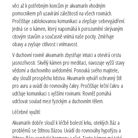
věci až k potřebným koncům je akvamarín vhodným
pomocníkem při uzavírání záležitostí na všech rovinách.
Pročišťuje zablokovanou komunikaci a zlepšuje sebevyjádření.
Jedná se o kámen, který napomáhá k porozumění skrývaným
citovým stavům a současně vnímá naše pocity. Zmírňuje
obavy a zvyšuje citlivost i vnímavost.
V duchovní rovině akvamarín zbystřuje intuici a otevírá cestu
jasnozřivosti. Skvělý kámen pro meditaci, navozuje vyšší stavy
vědomí a duchovního uvědomění. Ponouká svého majitele,
aby sloužil prospěchu lidstva. Akvamarín vytváří ochranný štít
pro auru a uvádí do rovnováhy čakry. Pročišťuje
krční čakru
a
udržuje komunikaci s vyššími rovinami. Rovněž pomáhá
udržovat soulad mezi fyzickým a duchovním tělem.
Léčebné využití:
Akvamarín dobře slouží k léčbě bolestí krku, oteklých žláz a
problémů se štítnou žlázou. Uvádí do rovnováhy hypofýzu a
štítnou žlázu regulující hormony a růst. Tento kámen má také