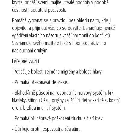
krystal přináší svému majiteli trvalé hodnoty v podobě
čestnosti, soucitu a poctivosti.
Pomáhá vyrovnat se s pravdou bez ohledu na to, kde ji
objevíte, a přijmout vše, co se dozvíte. Usnadňuje rovněž
vyjádření vlastního názoru a vnáší harmonii do konfliktů.
Seznamuje svého majitele také s hodnotou aktivního
naslouchání druhým.
Léčebné využití
-Potlačuje bolest; zejména migrény a bolesti hlavy.
- Pomáhá překonávat deprese.
- Blahodárně působí na respirační a nervový systém, krk,
hlasivky, štítnou žlázu, orgány zajišťující detoxikaci těla, kostní
dřeň, brzlík a imunitní systém.
- Pomáhá při nápravě poškození sluchu a čistí krev.
- Účinkuje proti nespavosti a závratím.