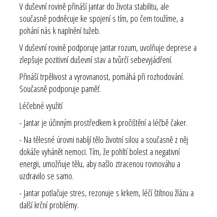
V duševní rovině přináší jantar do života stabilitu, ale
současně podněcuje ke spojení s tím, po čem toužíme, a
pohání nás k naplnění tužeb.
V duševní rovině podporuje jantar rozum, uvolňuje deprese a
zlepšuje pozitivní duševní stav a tvůrčí sebevyjádření.
Přináší trpělivost a vyrovnanost, pomáhá při rozhodování.
Současně podporuje paměť.
Léčebné využití
- Jantar je účinným prostředkem k pročištění a léčbě čaker.
- Na tělesné úrovni nabíjí tělo životní silou a současně z něj
dokáže vyhánět nemoci. Tím, že pohltí bolest a negativní
energii, umožňuje tělu, aby našlo ztracenou rovnováhu a
uzdravilo se samo.
- Jantar potlačuje stres, rezonuje s krkem, léčí štítnou žlázu a
další krční problémy.