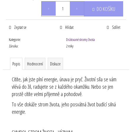
Měrná
DO KOŠÍKU
cena:
Zeptat se
Hlídat
Sdílet
Kategorie
:
Drátované stromy života
Záruka
:
2 roky
Popis
Hodnocení
Diskuze
Cítíte, jak jste plní energie, únava je pryč. Životní síla se vám
vlévá do žil, radujete se z každého okamžiku. Nebo se jen
prostě cítíte velmi příjemně a pohodově.
To vše dokáže strom života, jeho posvátná život budící silná
energie.