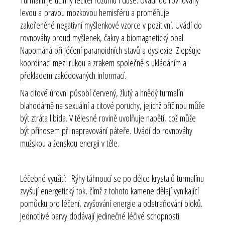
levou a pravou mozkovou hemisféru a proměňuje
zakořeněné negativní myšlenkové vzorce v pozitivní. Uvádí do
rovnováhy proud myšlenek, čakry a biomagnetický obal.
Napomáhá při léčení paranoidních stavů a dyslexie. Zlepšuje
koordinaci mezi rukou a zrakem společně s ukládáním a
překladem zakódovaných informací.
Na citové úrovni působí červený, žlutý a hnědý turmalín
blahodárně na sexuální a citové poruchy, jejichž příčinou může
být ztráta libida. V tělesné rovině uvolňuje napětí, což může
být přínosem při napravování páteře.
Uvádí do rovnováhy
mužskou a ženskou energii v těle.
Léčebné využití:
Rýhy táhnoucí se po délce krystalů turmalínu
zvyšují energetický tok, čímž z tohoto kamene dělají vynikající
pomůcku pro léčení, zvyšování energie a odstraňování bloků.
Jednotlivé barvy dodávají jedinečné léčivé schopnosti.