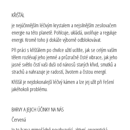
KŘIŠŤÁL
je nejúčinnějším léčivým krystalem a nejsilnějším zesilovačem
energie na této planetě. Pohlcuje, ukládá, uvolňuje a reguluje
energii. Kromě toho ji dokáže výborně odblokovávat.
Při práci s křišťálem po chvilce užití ucítíte, jak se celým vaším
tělem rozlévají jeho jemné a průzračně čisté vibrace, jak jeho
jasné světlo čistí vaši duši od nánosů starých křivd, smutků a
strachů a nahrazuje je radostí, životem a čistou energií.
Křišťál je nejdokonalejší léčivý kámen a lze jej užít při řešení
jakéhokoli problému.
BARVY A JEJICH ÚČINKY NA NÁS
Červená
Je to barva mimořádně povzbuzující, aktivní, energetická,