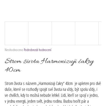
č
u
j
e
m
e
Průměrné
Neohodnoceno
Podrobnosti hodnocení
hodnocení
produktu
Strom života Harmonizuji čakry
je
0,0
40cm
z
5
hvězdiček.
Strom života s názvem „Harmonizuji čakry“ 40cm je upleten pro dvě
duše, které se rozhodly spojit své života na vždy, být spolu vždy, i
ve chvílích, kdy to možná nebude lehké. Lidi, kteří se spojí v jedno,
v jednu energii, jeden svět, jednu rodinu. Budou tvořit pár a