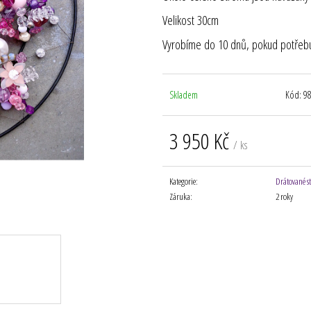
Velikost 30cm
Vyrobíme do 10 dnů, pokud potřebuj
Skladem
Kód:
9
3 950 Kč
/ ks
Měrná
cena:
Kategorie
:
Drátované s
Záruka
:
2 roky