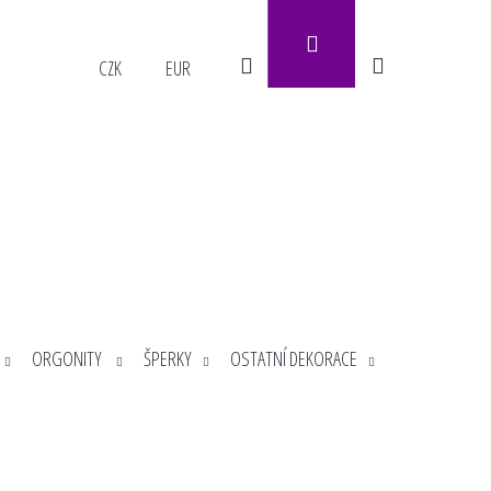
Přihlášení
Hledat
Nákupní
CZK
EUR
košík
ORGONITY
ŠPERKY
OSTATNÍ DEKORACE