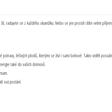
á do žil, radujete se z každého okamžiku. Nebo se jen prostě cítíte velmi pří
 potravy, léčivých plodů, kterými se živí i sami bohové. Takto viděli posvát
energie také do vašich domovů.
ýznam.
li svá poslání.