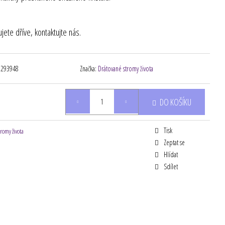
ete dříve, kontaktujte nás.
8293948
Značka:
Drátované stromy života
DO KOŠÍKU
Tisk
tromy života
Zeptat se
Hlídat
Sdílet