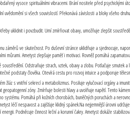
řený vysoce spirituálními vibracemi. Brání nositele před psychickými útok
ní uvědomění si všech souvislostí. Překonává závislosti a bloky všeho druhu
řeby uklidnit i povzbudit. Umí zmírňovat obavy, umožňuje zlepšit soustře
u záměrů ve skutečnost. Po duševní stránce uklidňuje a sjednocuje, napo
očními můrami. Ametyst zlepšuje paměť i motivaci. Rovněž pomáhá zapamatova
soustředění. Odstraňuje strach, vztek, obavy a zlobu. Potlačuje smutek a l
utečné podstaty člověka. Otevírá cestu pro rozvoj intuice a podporuje tělesn
 žláz s vnitřní sekrecí a metabolizmus. Posiluje vylučovací orgány a imunitn
at geopatogenní zóny. Zmírňuje bolesti hlavy a uvolňuje napětí. Tento kám
ího systému. Pomáhá při kožních chorobách, buněčných poruchách a nerovnov
 Ametyst léčí nespavost a zajišťuje klidný spánek.Na nejjemnější úrovni ud
ní energii. Podněcuje činnost
krční a korunní čakry
. Ametyst dokáže stabilizo