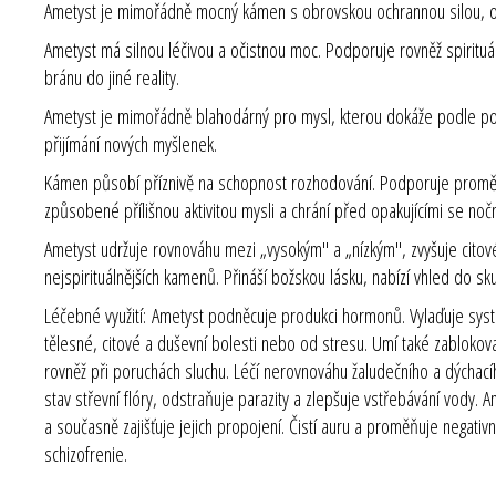
Ametyst je mimořádně mocný kámen s obrovskou ochrannou silou, obda
Ametyst má silnou léčivou a očistnou moc. Podporuje rovněž spirituál
bránu do jiné reality.
Ametyst je mimořádně blahodárný pro mysl, kterou dokáže podle pot
přijímání nových myšlenek.
Kámen působí příznivě na schopnost rozhodování. Podporuje proměn
způsobené přílišnou aktivitou mysli a chrání před opakujícími se n
Ametyst udržuje rovnováhu mezi „vysokým" a „nízkým", zvyšuje citové 
nejspirituálnějších kamenů. Přináší božskou lásku, nabízí vhled do sk
Léčebné využití: Ametyst podněcuje produkci hormonů. Vylaďuje systém
tělesné, citové a duševní bolesti nebo od stresu. Umí také zablokov
rovněž při poruchách sluchu. Léčí nerovnováhu žaludečního a dýchac
stav střevní flóry, odstraňuje parazity a zlepšuje vstřebávání vody.
a současně zajišťuje jejich propojení. Čistí auru a proměňuje negativ
schizofrenie.