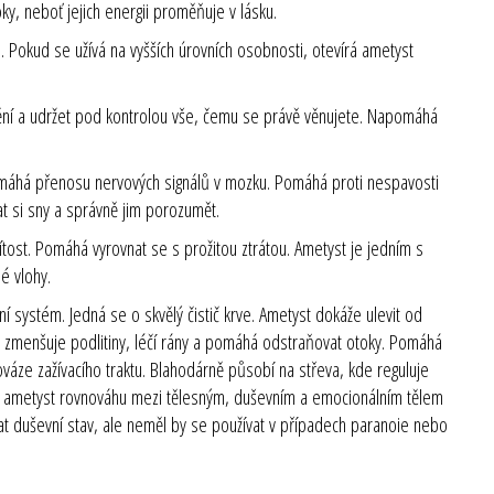
y, neboť jejich energii proměňuje v lásku.
. Pokud se užívá na vyšších úrovních osobnosti, otevírá ametyst
dění a udržet pod kontrolou vše, čemu se právě věnujete. Napomáhá
máhá přenosu nervových signálů v mozku. Pomáhá proti nespavosti
t si sny a správně jim porozumět.
ítost. Pomáhá vyrovnat se s prožitou ztrátou. Ametyst je jedním s
é vlohy.
í systém. Jedná se o skvělý čistič krve. Ametyst dokáže ulevit od
en zmenšuje podlitiny, léčí rány a pomáhá odstraňovat otoky. Pomáhá
áze zažívacího traktu. Blahodárně působí na střeva, kde reguluje
ržuje ametyst rovnováhu mezi tělesným, duševním a emocionálním tělem
vat duševní stav, ale neměl by se používat v případech paranoie nebo