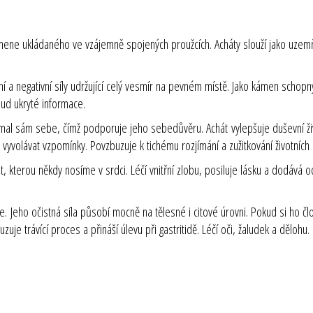
emene ukládaného ve vzájemně spojených proužcích. Acháty slouží jako uze
vní a negativní síly udržující celý vesmír na pevném místě. Jako kámen schopn
ud ukryté informace.
ijímal sám sebe, čímž podporuje jeho sebedůvěru. Achát vylepšuje duševní ž
olávat vzpomínky. Povzbuzuje k tichému rozjímání a zužitkování životních zk
, kterou někdy nosíme v srdci. Léčí vnitřní zlobu, posiluje lásku a dodává 
gie. Jeho očistná síla působí mocně na tělesné i citové úrovni. Pokud si ho č
je trávící proces a přináší úlevu při gastritidě. Léčí oči, žaludek a dělohu. Č