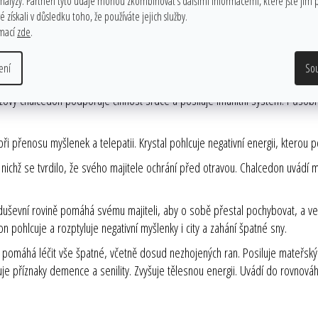
analýzy. Partneři tyto údaje mohou zkombinovat s dalšími informacemi, které jste jim p
 získali v důsledku toho, že používáte jejich služby.
rmací
zde
.
e vás doslova dětskou zvědavost společně s ochotou učit se novým věcem. Co
ení
So
ho duchovního světa. Vytváří kolem sebe atmosféru niterné důvěry.
žový chalcedon podporuje činnost srdce a posiluje imunitní systém. Působ
 přenosu myšlenek a telepatii. Krystal pohlcuje negativní energii, kterou p
ichž se tvrdilo, že svého majitele ochrání před otravou. Chalcedon uvádí m
 duševní rovině pomáhá svému majiteli, aby o sobě přestal pochybovat, a ve
on pohlcuje a rozptyluje negativní myšlenky i city a zahání špatné sny.
pomáhá léčit vše špatné, včetně dosud nezhojených ran. Posiluje mateřský 
e příznaky demence a senility. Zvyšuje tělesnou energii. Uvádí do rovnováhy t