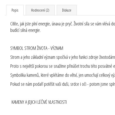
Popis
Hodnocení (2)
Diskuze
Cítíte, jak jste plní energie, únava je pryč. Životní síla se vám vlév
budící silná energie.
SYMBOL STROM ŽIVOTA - VÝZNAM
Strom a jeho základní význam spočívá v jeho funkci zdroje životodárné
Proto s největší pokorou se snažíme přinášet trochu této posvátné 
Symbolika kamenů, které vplétáme do větví, jen umocňují celkový v
Pokud se nám podaří potěšit vaši duši, srdce i oči - potom jsme splni
K
AMENY A JEJICH LÉČIVÉ VLASTNOSTI