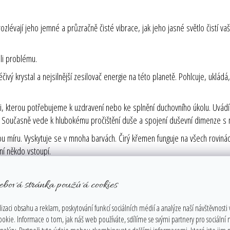
m rozlévají jeho jemné a průzračně čisté vibrace, jak jeho jasné světlo čistí 
koli problému.
léčivý krystal a nejsilnější zesilovač energie na této planetě. Pohlcuje, uklá
ii, kterou potřebujeme k uzdravení nebo ke splnění duchovního úkolu. Uvádí
la. Současně vede k hlubokému pročištění duše a spojení duševní dimenze s 
u míru. Vyskytuje se v mnoha barvách. Čirý křemen funguje na všech rovinách
ní někdo vstoupí.
 jste vybráni. Pokud se použije při meditaci, dokáže křemen odfiltrovat vše
ebová stránka používá cookies
zamčenou paměť. Krystal křemene mívá různě tvarované plochy podle toho, 
t při řešení jakéhokoli problému. Podněcuje činnost imunitního systému a uv
izaci obsahu a reklam, poskytování funkcí sociálních médií a analýze naší návštěvnosti
 jemnými těly.
ookie. Informace o tom, jak náš web používáte, sdílíme se svými partnery pro sociální