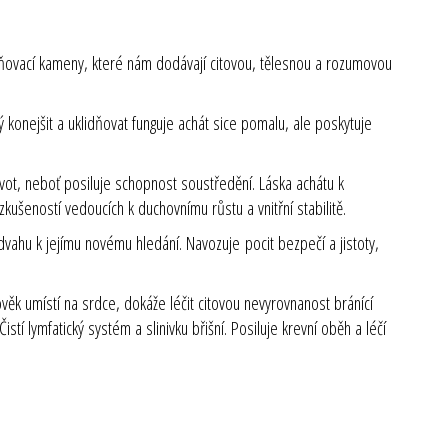
mňovací kameny, které nám dodávají citovou, tělesnou a rozumovou
ý konejšit a uklidňovat funguje achát sice pomalu, ale poskytuje
ivot, neboť posiluje schopnost soustředění. Láska achátu k
ušeností vedoucích k duchovnímu růstu a vnitřní stabilitě.
odvahu k jejímu novému hledání. Navozuje pocit bezpečí a jistoty,
lověk umístí na srdce, dokáže léčit citovou nevyrovnanost bránící
istí lymfatický systém a slinivku břišní. Posiluje krevní oběh a léčí