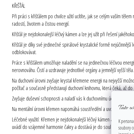
KŘIŠŤÁL
Při práci s křišťálem po chvilce užití ucítíte, jak se celým vaším těle
radostí, životem a čistou energií.
Křišťál je nejdokonalejší léčivý kámen a lze jej užít při řešení jakého
Křišťál je díky své jedinečné spirálové krystalické formě nejúčinnější 
odblokovávat.
Práce s křišťálem umožňuje naladění se na jedinečnou léčivou energ
nerovnováhu. Čistí a uzdravuje jednotlivé orgány a jemnější vyšší tě
Na duchovní úrovni zvyšuje krystal křemene energii na nejvyšší možno
počítač a současně představují duchovní knihovnu, která čeká, až do 
Zvyšuje duševní schopnosti a naladí vás k duchovnímu účelu, pro nějž
Tato w
Na mentální úrovni křemen napomáhá soustředění a uvolňuje dosud u
Léčebné využití: Křemen je nejdokonalejší léčivý kámen a lze jej uží
K personal
uvádí do vzájemné harmonie čakry a dostává je do souladu s vyššími
soubory c