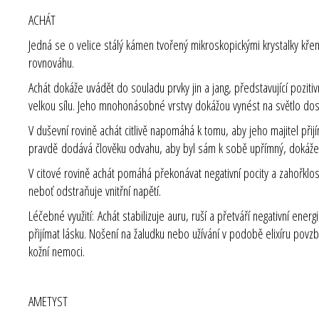
ACHÁT
Jedná se o velice stálý kámen tvořený mikroskopickými krystalky kř
rovnováhu.
Achát dokáže uvádět do souladu prvky jin a jang, představující poziti
velkou sílu. Jeho mnohonásobné vrstvy dokážou vynést na světlo dos
V duševní rovině achát citlivě napomáhá k tomu, aby jeho majitel př
pravdě dodává člověku odvahu, aby byl sám k sobě upřímný, dokáže vyv
V citové rovině achát pomáhá překonávat negativní pocity a zahořklost
neboť odstraňuje vnitřní napětí.
Léčebné využití:
Achát stabilizuje auru, ruší a přetváří negativní ener
přijímat lásku. Nošení na žaludku nebo užívání v podobě elixíru povzbuzu
kožní nemoci.
AMETYST