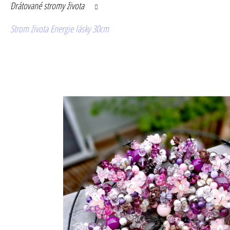
Drátované stromy života
Strom života Energie lásky 30cm