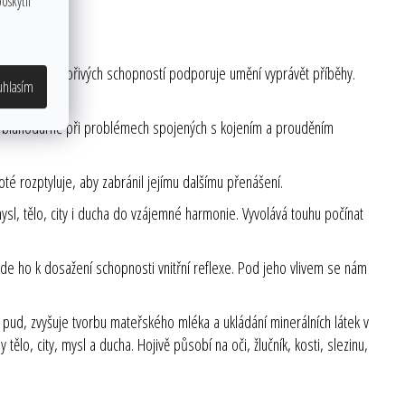
oskytli
by jednu z tvořivých schopností podporuje umění vyprávět příběhy.
uhlasím
í blahodárně při problémech spojených s kojením a prouděním
oté rozptyluje, aby zabránil jejímu dalšímu přenášení.
ysl, tělo, city i ducha do vzájemné harmonie. Vyvolává touhu počínat
de ho k dosažení schopnosti vnitřní reflexe. Pod jeho vlivem se nám
pud, zvyšuje tvorbu mateřského mléka a ukládání minerálních látek v
ělo, city, mysl a ducha. Hojivě působí na oči, žlučník, kosti, slezinu,