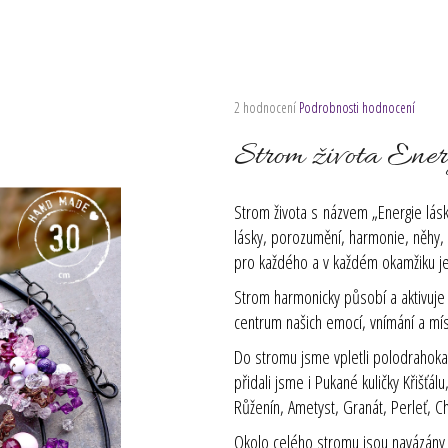
Průměrné
2 hodnocení
Podrobnosti hodnocení
hodnocení
produktu
Strom života Ener
je
5,0
z
Strom života s názvem „Energie lásk
5
lásky, porozumění, harmonie, něhy,
hvězdiček.
pro každého a v každém okamžiku jeho
Strom harmonicky působí a aktivuje
centrum našich emocí, vnímání a mí
Do stromu jsme vpletli polodrahokam
přidali jsme i Pukané kuličky Křišťál
Růženín, Ametyst, Granát, Perleť, C
Okolo celého stromu jsou navázány k