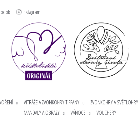
ebook
Instagram
< >
Co potřebujete najít?
HLEDAT
Doporučujeme
TVOŘENÍ
VITRÁŽE A ZVONKOHRY TIFFANY
ZVONKOHRY A SVĚTLOHRY
MANDALY A OBRAZY
VÁNOCE
VOUCHERY