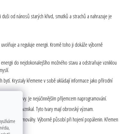
vaši duši od nánosů starých křivd, smutků a strachů a nahrazuje je
dá, uvolňuje a reguluje energii. Kromě toho ji dokáže výborně
 energii do nejdokonalejšího možného stavu a odstraňuje vzniklou
myslí.
 bytí. Krystaly křemene v sobě ukládají informace jako přírodní
chny rušivé vlivy. Je nejúčinnějším příjemcem naprogramování.
jak rychle vznikal. Tyto tvary mají obrovský význam.
ádí tělo do rovnováhy. Výborně působí při hojení popálenin. Křemen
 využíváme
 média,