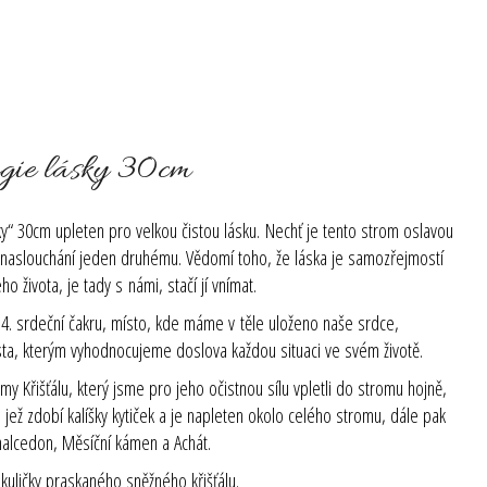
gie lásky 30cm
y“ 30cm upleten pro velkou čistou lásku.
Nechť je tento strom oslavou
 naslouchání jeden druhému. Vědomí toho, že láska je samozřejmostí
 života, je tady s námi, stačí jí vnímat.
 4. srdeční čakru, místo, kde máme v těle uloženo naše srdce,
sta, kterým vyhodnocujeme doslova každou situaci ve svém životě.
y Křišťálu, který jsme pro jeho očistnou sílu vpletli do stromu hojně,
u, jež zdobí kalíšky kytiček a je napleten okolo celého stromu, dále pak
halcedon, Měsíční kámen a Achát.
uličky praskaného sněžného křišťálu.