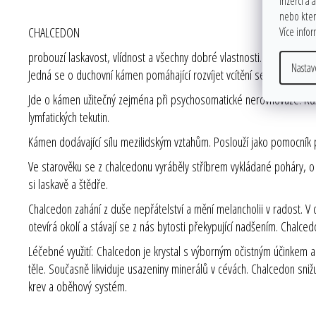
inzerci a 
nebo které
CHALCEDON
Více info
probouzí laskavost, vlídnost a všechny dobré vlastnosti. Podnítí v
Nastav
Jedná se o duchovní kámen pomáhající rozvíjet vcítění se do vnitřní
Jde o kámen užitečný zejména při psychosomatické nerovnováze. Rů
lymfatických tekutin.
Kámen dodávající sílu mezilidským vztahům. Poslouží jako pomocník při
Ve starověku se z chalcedonu vyráběly stříbrem vykládané poháry, o n
si laskavě a štědře.
Chalcedon zahání z duše nepřátelství a mění melancholii v radost. V
otevírá okolí a stávají se z nás bytosti překypující nadšením. Chalced
Léčebné využití
:
Chalcedon je krystal s výborným očistným účinkem a 
těle. Současně likviduje usazeniny minerálů v cévách. Chalcedon snižuj
krev a oběhový systém.