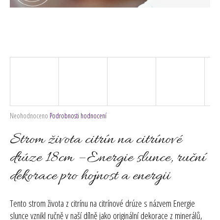
č
u
j
e
m
e
Průměrné
Neohodnoceno
Podrobnosti hodnocení
hodnocení
produktu
Strom života citrín na citrínové
je
0,0
drúze 18cm – Energie slunce, ruční
z
dekorace pro hojnost a energii
5
hvězdiček.
Tento strom života z citrínu na citrínové drúze s názvem Energie
slunce vznikl ručně v naší dílně jako originální dekorace z minerálů,