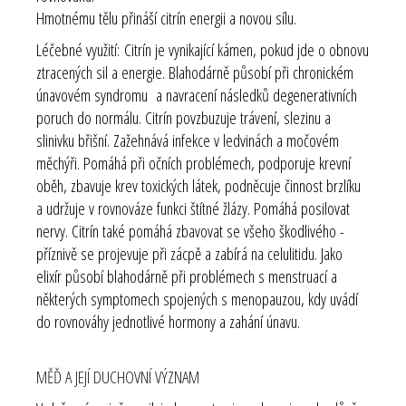
Hmotnému tělu přináší citrín energii a novou sílu.
Léčebné využití:
Citrín je vynikající kámen, pokud jde o obnovu
ztracených sil a energie. Blahodárně působí při chronickém
únavovém syndromu a navracení následků degenerativních
poruch do normálu. Citrín povzbuzuje trávení, slezinu a
slinivku břišní. Zažehnává infekce v ledvinách a močovém
měchýři. Pomáhá při očních problémech, podporuje krevní
oběh, zbavuje krev toxických látek, podněcuje činnost brzlíku
a udržuje v rovnováze funkci štítné žlázy. Pomáhá posilovat
nervy. Citrín také pomáhá zbavovat se všeho škodlivého -
příznivě se projevuje při zácpě a zabírá na celulitidu. Jako
elixír působí blahodárně při problémech s menstruací a
některých symptomech spojených s menopauzou, kdy uvádí
do rovnováhy jednotlivé hormony a zahání únavu.
MĚĎ A JEJÍ DUCHOVNÍ VÝZNAM