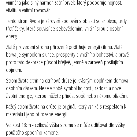
vnímána jako silný harmonizační prvek, který podporuje hojnost,
vitalitu a vnitřní rovnováhu.
Tento strom života je zároveň spojován s oblastí solar plexu, tedy
třetí čakry, která souvisí se sebevědomím, vnitřní silou a osobní
energií.
Zlaté provedení stromu přirozeně podtrhuje energii citrínu. Zlatá
barva je symbolem slunce, prosperity a vnitřního bohatství, a právě
proto tato dekorace působí hřejivě, jemně a zároveň posilujícím
dojmem.
Strom života citrín na citrínové drúze je krásným doplňkem domova i
osobním dárkem. Nese v sobě symbol hojnosti, radosti a nové
životní energie, kterou můžete přinést sobě nebo někomu blízkému.
Každý strom života na drúze je originál, který vzniká s respektem k
materiálu i jeho přirozené energii.
Velikost 18cm -
celková výška stromu se může odlišovat dle výšky
použitého spodního kamene.