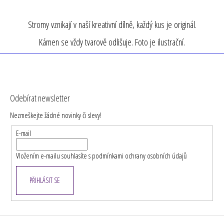
Stromy vznikají v naší kreativní dílně, každý kus je originál.
Kámen se vždy tvarově odlišuje. Foto je ilustrační.
Z
á
Odebírat newsletter
p
Nezmeškejte žádné novinky či slevy!
a
t
E-mail
í
Vložením e-mailu souhlasíte s
podmínkami ochrany osobních údajů
PŘIHLÁSIT SE