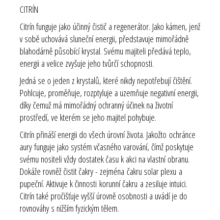
CITRÍN
Citrín funguje jako účinný čistič a regenerátor. Jako kámen, jenž
v sobě uchovává sluneční energii, představuje mimořádně
blahodárně působící krystal. Svému majiteli předává teplo,
energii a velice zvyšuje jeho tvůrčí schopnosti.
Jedná se o jeden z krystalů, které nikdy nepotřebují čištění.
Pohlcuje, proměňuje, rozptyluje a uzemňuje negativní energii,
díky čemuž má mimořádný ochranný účinek na životní
prostředí, ve kterém se jeho majitel pohybuje.
Citrín přináší energii do všech úrovní života. Jakožto ochránce
aury funguje jako systém včasného varování, čímž poskytuje
svému nositeli vždy dostatek času k akci na vlastní obranu.
Dokáže rovněž čistit čakry - zejména čakru solar plexu a
pupeční. Aktivuje k činnosti korunní čakru a zesiluje intuici.
Citrín také pročišťuje vyšší úrovně osobnosti a uvádí je do
rovnováhy s nižším fyzickým tělem.