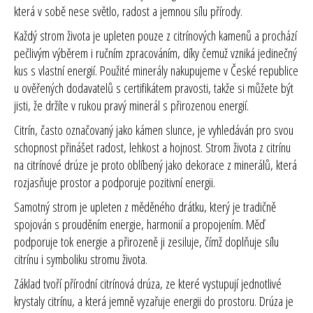
která v sobě nese světlo, radost a jemnou sílu přírody.
Každý strom života je upleten pouze z citrínových kamenů a prochází
pečlivým výběrem i ručním zpracováním, díky čemuž vzniká jedinečný
kus s vlastní energií. Použité minerály nakupujeme v České republice
u ověřených dodavatelů s certifikátem pravosti, takže si můžete být
jisti, že držíte v rukou pravý minerál s přirozenou energií.
Citrín, často označovaný jako kámen slunce, je vyhledáván pro svou
schopnost přinášet radost, lehkost a hojnost. Strom života z citrínu
na citrínové drúze je proto oblíbený jako dekorace z minerálů, která
rozjasňuje prostor a podporuje pozitivní energii.
Samotný strom je upleten z měděného drátku, který je tradičně
spojován s prouděním energie, harmonií a propojením. Měď
podporuje tok energie a přirozeně ji zesiluje, čímž doplňuje sílu
citrínu i symboliku stromu života.
Základ tvoří přírodní citrínová drúza, ze které vystupují jednotlivé
krystaly citrínu, a která jemně vyzařuje energii do prostoru. Drúza je