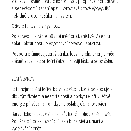
V duševní rovině posiluje koncentraci, podporuje sebedůvěru
a sebevědomí, zahání apatii, vyrovnává citové výkyvy, tiší
neklidné srdce, rozčilení a hysterii.
Oživuje fantazii a smyslnost.
Po zdravotní stránce působí měď protizánětlivě. V centru
solaru plexu posiluje vegetativní nervovou soustavu.
Podporuje činnost jater, žlučníku, ledvin a plic. Energie mědi
krásně souzní se srdeční čakrou, rozvíjí lásku a sebelásku.
ZLATÁ BARVA
Je to nejmocnější léčivá barva ze všech, která se spojuje s
dlouhým životem a nesmrtelností a poskytuje příliv léčivé
energie při všech chronických a oslabujících chorobách.
Barva dokonalosti, vizí a skutků, které mohou změnit svět.
Pomáhá při dosahování cílů jako bohatství a uznání a
vydělávání peněz.