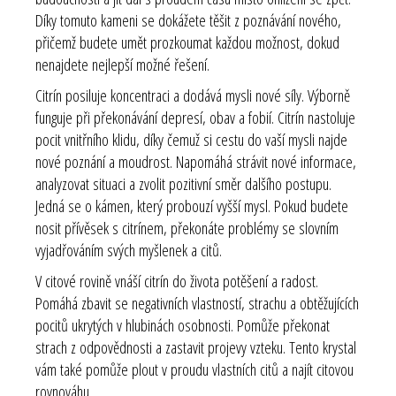
Díky tomuto kameni se dokážete těšit z poznávání nového,
přičemž budete umět prozkoumat každou možnost, dokud
nenajdete nejlepší možné řešení.
Citrín posiluje koncentraci a dodává mysli nové síly. Výborně
funguje při překonávání depresí, obav a fobií. Citrín nastoluje
pocit vnitřního klidu, díky čemuž si cestu do vaší mysli najde
nové poznání a moudrost. Napomáhá strávit nové informace,
analyzovat situaci a zvolit pozitivní směr dalšího postupu.
Jedná se o kámen, který probouzí vyšší mysl. Pokud budete
nosit přívěsek s citrínem, překonáte problémy se slovním
vyjadřováním svých myšlenek a citů.
V citové rovině vnáší citrín do života potěšení a radost.
Pomáhá zbavit se negativních vlastností, strachu a obtěžujících
pocitů ukrytých v hlubinách osobnosti. Pomůže překonat
strach z odpovědnosti a zastavit projevy vzteku. Tento krystal
vám také pomůže plout v proudu vlastních citů a najít citovou
rovnováhu.