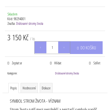
Skladem
Kód:
98294001
Značka:
Drátované stromy života
3 150 Kč
/ ks
Měrná
DO KOŠÍKU
cena:
Zeptat se
Hlídat
Sdílet
Kategorie
:
Drátované stromy života
Popis
Hodnocení
Diskuze
SYMBOL STROM ŽIVOTA - VÝZNAM
Strom života patří mezi nejsilnější a nejstarší symboly napříč