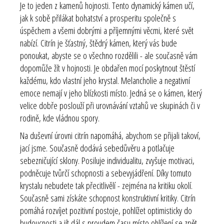
Je to jeden z kamenů hojnosti. Tento dynamický kámen učí,
jak k sobě přilákat bohatství a prosperitu společně s
úspěchem a všemi dobrými a příjemnými věcmi, které svět
nabízí. Citrín je šťastný, štědrý kámen, který vás bude
ponoukat, abyste se o všechno rozdělili - ale současně vám
dopomůže žít v hojnosti. Je obdařen mocí poskytnout štěstí
každému, kdo vlastní jeho krystal. Melancholie a negativní
emoce nemají v jeho blízkosti místo. Jedná se o kámen, který
velice dobře poslouží při urovnávání vztahů ve skupinách či v
rodině, kde vládnou spory.
Na duševní úrovni citrín napomáhá, abychom se přijali takoví,
jací jsme. Současně dodává sebedůvěru a potlačuje
sebezničující sklony. Posiluje individualitu, zvyšuje motivaci,
podněcuje tvůrčí schopnosti a sebevyjádření. Díky tomuto
krystalu nebudete tak přecitlivělí - zejména na kritiku okolí.
Současně sami získáte schopnost konstruktivní kritiky. Citrín
pomáhá rozvíjet pozitivní postoje, pohlížet optimisticky do
budoucnosti a jít dál s proudem času místo ohlížení se zpět.