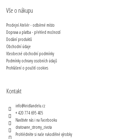
Vše o nákupu
Prodejní Ateliér - odběrné místo
Doprava a platba - přehled možností
Dodání produktů
Obchodní údaje
Všeobecné obchodní podmínky
Podmínky ochrany osobních údajů
Prohlášení o použití cookies
Kontakt
info
@
kridlandelu.cz
+ 420 774 695 405
Navštivte nás i na Facebooku
dratovane_stromy_zivota
Prohlédněte si naše rukodělné výrobky