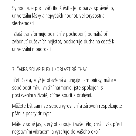
Symbolizuje pocit zářícího štěstí - Je to barva správného,
univerzální lásky a nejvyšších hodnot, velkorysosti a
šlechetnosti.
Zlatá transformuje poznání v pochopení, pomáhá při
zvládnutí duševních nejistot, podporuje ducha na cestě k
univerzální moudrosti.
3. ČAKRA SOLAR PLEXU /OBLAST BŘICHA/
Třetí čakra, když je otevřená a funguje harmonicky, máte v
sobě pocit míru, vnitřní harmonie, jste spokojeni s
postavením v životě, cítíme soucit s druhými.
Můžete být sami se sebou vyrovnaní a zároveň respektujete
přání a pocity druhých.
Máte v sobě jas, který obklopuje i vaše tělo, chrání vás před
negativními vibracemi a vyzařuje do vašeho okolí.