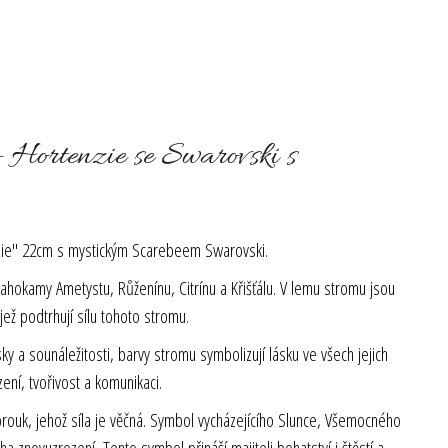
 Hortenzie se Swarovski s
zie" 22cm s mystickým Scarebeem Swarovski.
ahokamy Ametystu, Růženínu, Citrínu a Křišťálu. V lemu stromu jsou
jež podtrhují sílu tohoto stromu.
ky a sounáležitosti, barvy stromu symbolizují lásku ve všech jejich
ní, tvořivost a komunikaci.
rouk, jehož síla je věčná. Symbol vycházejícího Slunce, Všemocného
oha znovuzrození.
Tento symbol přináší majiteli bohatství i štěstí a