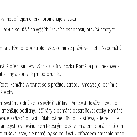
y, neboť jejich energii proměňuje v lásku.
. Pokud se užívá na vyšších úrovních osobnosti, otevírá ametyst
dění a udržet pod kontrolou vše, čemu se právě věnujete. Napomáhá
máhá přenosu nervových signálů v mozku. Pomáhá proti nespavosti
t si sny a správně jim porozumět.
ítost. Pomáhá vyrovnat se s prožitou ztrátou. Ametyst je jedním s
é vlohy.
í systém. Jedná se o skvělý čistič krve. Ametyst dokáže ulevit od
en zmenšuje podlitiny, léčí rány a pomáhá odstraňovat otoky. Pomáhá
áze zažívacího traktu. Blahodárně působí na střeva, kde reguluje
ržuje ametyst rovnováhu mezi tělesným, duševním a emocionálním tělem
vat duševní stav, ale neměl by se používat v případech paranoie nebo