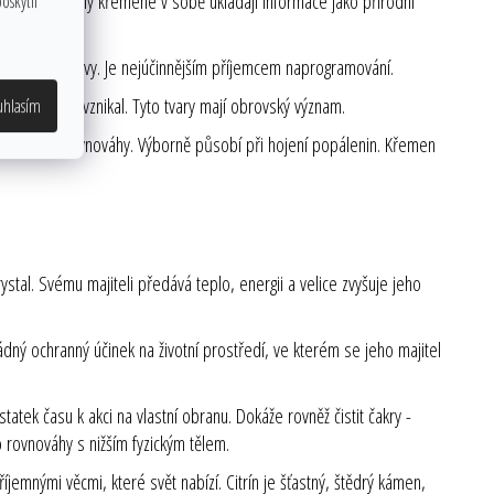
 bytí. Krystaly křemene v sobě ukládají informace jako přírodní
oskytli
chny rušivé vlivy. Je nejúčinnějším příjemcem naprogramování.
jak rychle vznikal. Tyto tvary mají obrovský význam.
uhlasím
ádí tělo do rovnováhy. Výborně působí při hojení popálenin. Křemen
stal. Svému majiteli předává teplo, energii a velice zvyšuje jeho
ádný ochranný účinek na životní prostředí, ve kterém se jeho majitel
tatek času k akci na vlastní obranu. Dokáže rovněž čistit čakry -
do rovnováhy s nižším fyzickým tělem.
emnými věcmi, které svět nabízí. Citrín je šťastný, štědrý kámen,