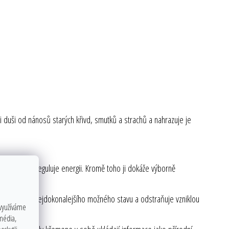
vaši duši od nánosů starých křivd, smutků a strachů a nahrazuje je
dá, uvolňuje a reguluje energii. Kromě toho ji dokáže výborně
 energii do nejdokonalejšího možného stavu a odstraňuje vzniklou
 využíváme
myslí.
 média,