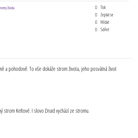
Tisk
tromy života
Zeptat se
Hlídat
Sdílet
jemně a pohodově. To vše dokáže strom života, jeho posvátná život
ný strom Keltové. I slovo Druid vychází ze stromu.