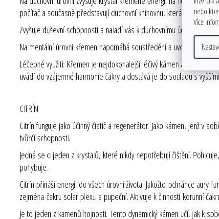
Na duchovní úrovni zvyšuje krystal křemene energii na nejvyšší možno
inzerci a 
nebo které
počítač a současně představují duchovní knihovnu, která čeká, až do 
Více info
Zvyšuje duševní schopnosti a naladí vás k duchovnímu účelu, pro nějž
Na mentální úrovni křemen napomáhá soustředění a uvolňuje dosud u
Nastav
Léčebné využití: Křemen je nejdokonalejší léčivý kámen a lze jej uží
uvádí do vzájemné harmonie čakry a dostává je do souladu s vyššími
CITRÍN
Citrín funguje jako účinný čistič a regenerátor. Jako kámen, jenž v s
tvůrčí schopnosti.
Jedná se o jeden z krystalů, které nikdy nepotřebují čištění. Pohlcu
pohybuje.
Citrín přináší energii do všech úrovní života. Jakožto ochránce aury f
zejména čakru solar plexu a pupeční. Aktivuje k činnosti korunní čakru
Je to jeden z kamenů hojnosti. Tento dynamický kámen učí, jak k sobě