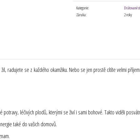
cena:
Kategorie
:
Drátované s
Záruka
:
2 roky
á do žil, radujete se z každého okamžiku. Nebo se jen prostě cítíte velmi pří
 potravy, léčivých plodů, kterými se živí i sami bohové. Takto viděli posvát
energie také do vašich domovů.
ýznam.