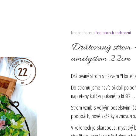
Průměrné
Neohodnoceno
Podrobnosti hodnocení
hodnocení
produktu
Drátovaný strom -
je
0,0
ametystem 22cm
z
5
hvězdiček.
Drátovaný strom s názvem "Horten
Do stromu jsme navíc přidali polodr
napleteny kuličky pukaného křišťálu, 
Strom vznikl s velkým poselstvím lás
podobách, nové začátky a znovuzroze
V kořenech je skarabeus, mystický b
stvořitele, ochránce před zlem a b