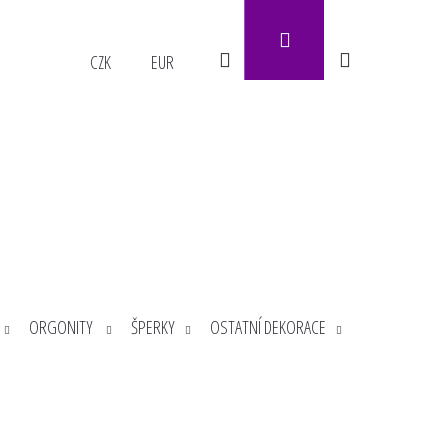
Přihlášení
Hledat
Nákupní
CZK
EUR
košík
ORGONITY
ŠPERKY
OSTATNÍ DEKORACE