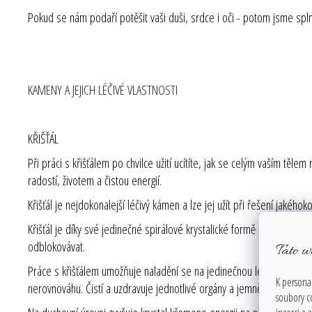
Pokud se nám podaří potěšit vaši duši, srdce i oči - potom jsme spln
KAMENY A JEJICH LÉČIVÉ VLASTNOSTI
KŘIŠŤÁL
Při práci s křišťálem po chvilce užití ucítíte, jak se celým vaším těle
radostí, životem a čistou energií.
Křišťál je nejdokonalejší léčivý kámen a lze jej užít při řešení jakého
Křišťál je díky své jedinečné spirálové krystalické formě nejúčinnější 
odblokovávat.
Tato w
Práce s křišťálem umožňuje naladění se na jedinečnou léčivou energ
K personal
nerovnováhu. Čistí a uzdravuje jednotlivé orgány a jemnější vyšší tě
soubory c