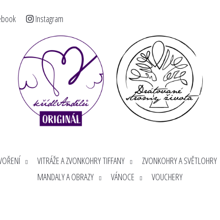
ebook
Instagram
< >
Co potřebujete najít?
HLEDAT
Doporučujeme
TVOŘENÍ
VITRÁŽE A ZVONKOHRY TIFFANY
ZVONKOHRY A SVĚTLOHRY
MANDALY A OBRAZY
VÁNOCE
VOUCHERY