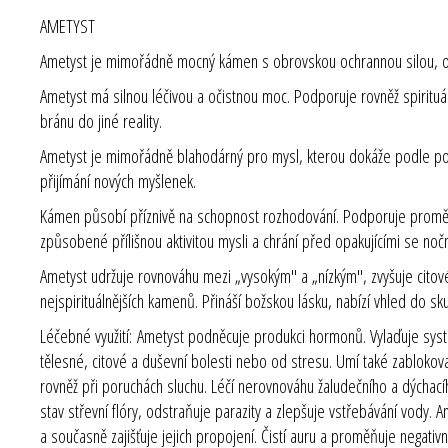
AMETYST
Ametyst je mimořádně mocný kámen s obrovskou ochrannou silou, obda
Ametyst má silnou léčivou a očistnou moc. Podporuje rovněž spirituál
bránu do jiné reality.
Ametyst je mimořádně blahodárný pro mysl, kterou dokáže podle pot
přijímání nových myšlenek.
Kámen působí příznivě na schopnost rozhodování. Podporuje proměn
způsobené přílišnou aktivitou mysli a chrání před opakujícími se n
Ametyst udržuje rovnováhu mezi „vysokým" a „nízkým", zvyšuje citové 
nejspirituálnějších kamenů. Přináší božskou lásku, nabízí vhled do sk
Léčebné využití: Ametyst podněcuje produkci hormonů. Vylaďuje systém
tělesné, citové a duševní bolesti nebo od stresu. Umí také zablokov
rovněž při poruchách sluchu. Léčí nerovnováhu žaludečního a dýchac
stav střevní flóry, odstraňuje parazity a zlepšuje vstřebávání vody.
a současně zajišťuje jejich propojení. Čistí auru a proměňuje negativ