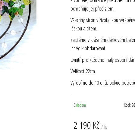
ochraňuje jej před zlem.
Všechny stromy života jsou vyráběny v
láskou a citem.
Zasíláme v krásném dárkovém balení, 
ihned k obdarování.
Uvnitř pro každého malý osobní dár
Velikost 22cm
Vyrobíme do 10 dnů, pokud potřebuj
Skladem
Kód:
9
2 190 Kč
/ ks
Měrná