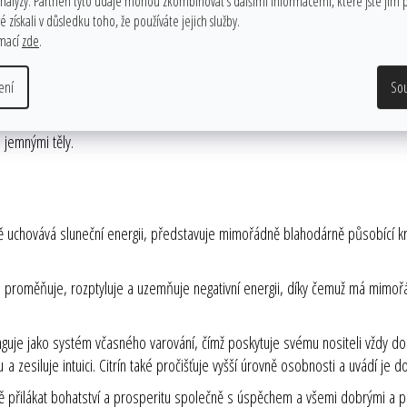
u míru. Vyskytuje se v mnoha barvách. Čirý křemen funguje na všech rovinách
analýzy. Partneři tyto údaje mohou zkombinovat s dalšími informacemi, které jste jim p
 získali v důsledku toho, že používáte jejich služby.
ní někdo vstoupí.
rmací
zde
.
 jste vybráni. Pokud se použije při meditaci, dokáže křemen odfiltrovat vše
zamčenou paměť. Krystal křemene mívá různě tvarované plochy podle toho, 
ení
So
t při řešení jakéhokoli problému. Podněcuje činnost imunitního systému a uv
 jemnými těly.
obě uchovává sluneční energii, představuje mimořádně blahodárně působící kry
je, proměňuje, rozptyluje a uzemňuje negativní energii, díky čemuž má mimoř
unguje jako systém včasného varování, čímž poskytuje svému nositeli vždy dos
 a zesiluje intuici. Citrín také pročišťuje vyšší úrovně osobnosti a uvádí je 
 přilákat bohatství a prosperitu společně s úspěchem a všemi dobrými a příj