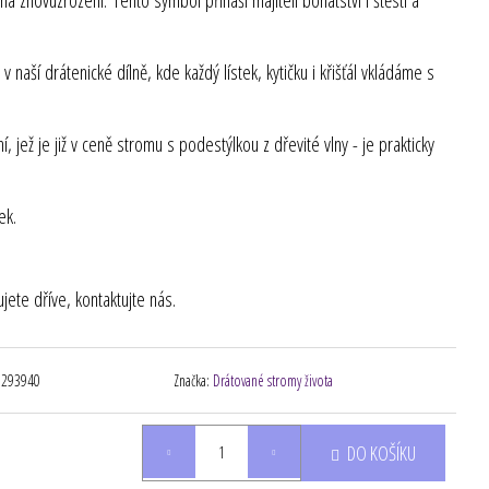
 naší drátenické dílně, kde každý lístek, kytičku i křišťál vkládáme s
jež je již v ceně stromu s podestýlkou z dřevité vlny - je prakticky
ek.
ete dříve, kontaktujte nás.
8293940
Značka:
Drátované stromy života
DO KOŠÍKU