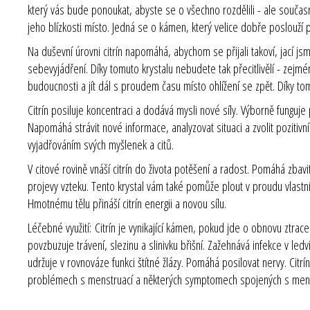
který vás bude ponoukat, abyste se o všechno rozdělili - ale součas
jeho blízkosti místo. Jedná se o kámen, který velice dobře poslouží 
Na duševní úrovni citrín napomáhá, abychom se přijali takoví, jací js
sebevyjádření. Díky tomuto krystalu nebudete tak přecitlivělí - zejmén
budoucnosti a jít dál s proudem času místo ohlížení se zpět. Díky
Citrín posiluje koncentraci a dodává mysli nové síly. Výborně funguje 
Napomáhá strávit nové informace, analyzovat situaci a zvolit poziti
vyjadřováním svých myšlenek a citů.
V citové rovině vnáší citrín do života potěšení a radost. Pomáhá zbav
projevy vzteku. Tento krystal vám také pomůže plout v proudu vlastníc
Hmotnému tělu přináší citrín energii a novou sílu.
Léčebné využití:
Citrín je vynikající kámen, pokud jde o obnovu ztra
povzbuzuje trávení, slezinu a slinivku břišní. Zažehnává infekce v l
udržuje v rovnováze funkci štítné žlázy. Pomáhá posilovat nervy. Citr
problémech s menstruací a některých symptomech spojených s meno