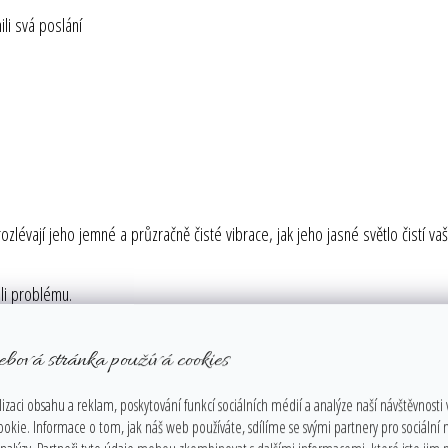
ili svá poslání
m rozlévají jeho jemné a průzračně čisté vibrace, jak jeho jasné světlo čistí 
koli problému.
léčivý krystal a nejsilnější zesilovač energie na této planetě. Pohlcuje, uklá
ebová stránka používá cookies
ii, kterou potřebujeme k uzdravení nebo ke splnění duchovního úkolu. Uvádí
izaci obsahu a reklam, poskytování funkcí sociálních médií a analýze naší návštěvnosti
la. Současně vede k hlubokému pročištění duše a spojení duševní dimenze s 
ookie. Informace o tom, jak náš web používáte, sdílíme se svými partnery pro sociální