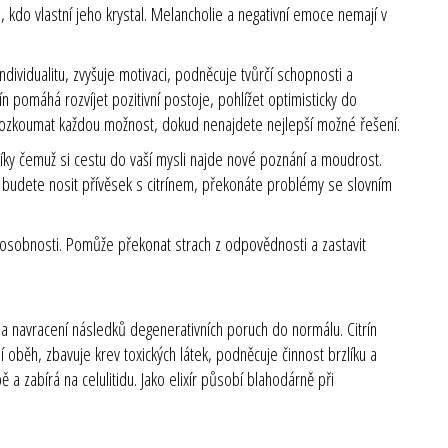
 kdo vlastní jeho krystal. Melancholie a negativní emoce nemají v
dividualitu, zvyšuje motivaci, podněcuje tvůrčí schopnosti a
rín pomáhá rozvíjet pozitivní postoje, pohlížet optimisticky do
prozkoumat každou možnost, dokud nenajdete nejlepší možné řešení.
, díky čemuž si cestu do vaší mysli najde nové poznání a moudrost.
ud budete nosit přívěsek s citrínem, překonáte problémy se slovním
ách osobnosti. Pomůže překonat strach z odpovědnosti a zastavit
a navracení následků degenerativních poruch do normálu. Citrín
oběh, zbavuje krev toxických látek, podněcuje činnost brzlíku a
 a zabírá na celulitidu. Jako elixír působí blahodárně při