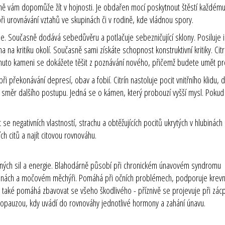
ně vám dopomůže žít v hojnosti. Je obdařen mocí poskytnout štěstí každému,
při urovnávání vztahů ve skupinách či v rodině, kde vládnou spory.
me. Současně dodává sebedůvěru a potlačuje sebezničující sklony. Posiluje in
a na kritiku okolí. Současně sami získáte schopnost konstruktivní kritiky. Cit
 tomuto kameni se dokážete těšit z poznávání nového, přičemž budete umět 
při překonávání depresí, obav a fobií. Citrín nastoluje pocit vnitřního klidu
vní směr dalšího postupu. Jedná se o kámen, který probouzí vyšší mysl. Pok
it se negativních vlastností, strachu a obtěžujících pocitů ukrytých v hlubin
h citů a najít citovou rovnováhu.
cených sil a energie. Blahodárně působí při chronickém únavovém syndromu 
edvinách a močovém měchýři. Pomáhá při očních problémech, podporuje krevní 
ín také pomáhá zbavovat se všeho škodlivého - příznivě se projevuje při zácpě
pauzou, kdy uvádí do rovnováhy jednotlivé hormony a zahání únavu.