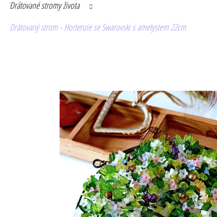
Drátované stromy života
Drátovaný strom - Hortenzie se Swarovski s ametystem 22cm