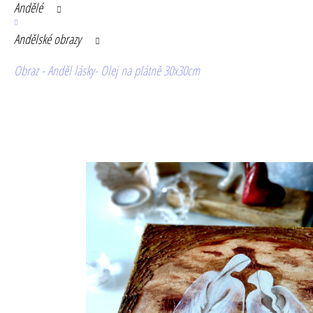
Andělé
Andělské obrazy
Obraz - Anděl lásky- Olej na plátně 30x30cm