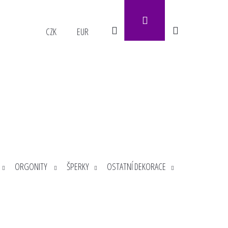
Přihlášení
Hledat
Nákupní
CZK
EUR
košík
ORGONITY
ŠPERKY
OSTATNÍ DEKORACE