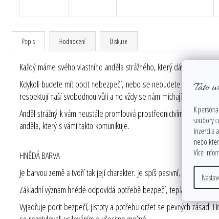
Popis
Hodnocení
Diskuze
Každý máme svého vlastního anděla strážného, který dává pozor jen a j
Kdykoli budete mít pocit nebezpečí, nebo se nebudete cítit jistí, p
Tato w
respektují naší svobodnou vůli a ne vždy se nám míchají do každé zál
K personal
Anděl strážný k vám neustále promlouvá prostřednictvím vašich myšlene
soubory c
anděla, který s vámi takto komunikuje.
inzerci a 
nebo které
Více info
HNĚDÁ BARVA
Je barvou země a tvoří tak její charakter. Je spíš pasivní, zato pom
Nastav
Základní význam hnědé odpovídá potřebě bezpečí, tepla, útulnosti 
Vyjadřuje pocit bezpečí, jistoty a potřebu držet se pevných zásad. Hn
se rozptylovali usilováním o všechno možné.