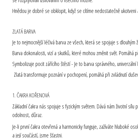
Hnědou je dobré se obklopit, když se cítíme nedostatečně ukotveni
ZLATÁ BARVA
Je to nejmocnější léčivá barva ze všech, která se spojuje s dlouhým ž
Barva dokonalosti, vizí a skutků, které mohou změnit svět. Pomáhá př
Symbolizuje pocit zářícího štěstí - Je to barva správného, univerzální 
Zlatá transformuje poznání v pochopení, pomáhá při zvládnutí duševn
1. ČAKRA KOŘENOVÁ
Základní čakra nás spojuje s fyzickým světem. Dává nám životní sílu
odolnost, důraz.
Je-li první čakra otevřená a harmonicky funguje, zažíváte hluboké osobní
a její součástí, jsme šťastni.