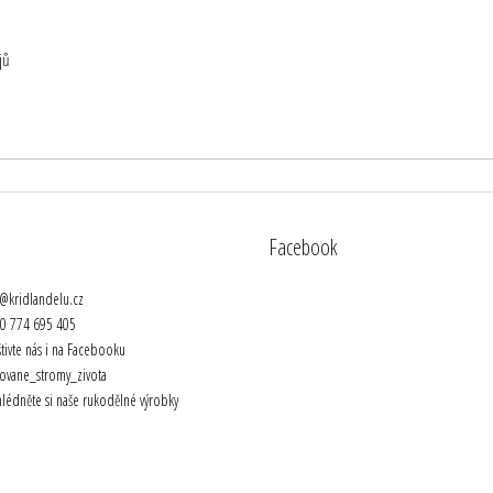
jů
Facebook
@
kridlandelu.cz
20 774 695 405
tivte nás i na Facebooku
ovane_stromy_zivota
lédněte si naše rukodělné výrobky