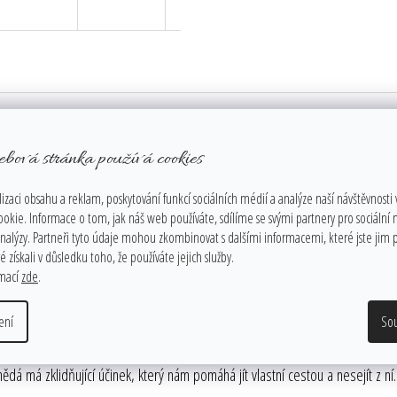
en na nás, na naše bezpečí, na naše tělo i duši, ačkoli není vidět, je stále
otřebovat radu, nebo vyřešit nějakou situaci, požádejte svého anděla strážn
ebová stránka používá cookies
ežitosti, kterou prožíváme.
izaci obsahu a reklam, poskytování funkcí sociálních médií a analýze naší návštěvnosti
k a pocitů. Naučte se je rozpoznávat a naslouchejte jim. Jestliže vám nějak
ookie. Informace o tom, jak náš web používáte, sdílíme se svými partnery pro sociální
analýzy. Partneři tyto údaje mohou zkombinovat s dalšími informacemi, které jste jim p
 získali v důsledku toho, že používáte jejich služby.
rmací
zde
.
áhá probudit zdravý rozum, schopnost stát nohama na pevné zemi. Symbolizuj
ení
So
spojené s touhou po jednoduchém, klidném a s přírodou spjatém životě. Dá
ědá má zklidňující účinek, který nám pomáhá jít vlastní cestou a nesejít z 