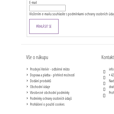
t
E-mail
í
Vložením e-mailu souhlasíte s
podmínkami ochrany osobních úda
PŘIHLÁSIT SE
Vše o nákupu
Kontakt
Prodejní Ateliér - odběrné místo
info
Doprava a platba - přehled možností
+ 4
Dodání produktů
Navš
Obchodní údaje
drat
Všeobecné obchodní podmínky
Proh
Podmínky ochrany osobních údajů
Prohlášení o použití cookies