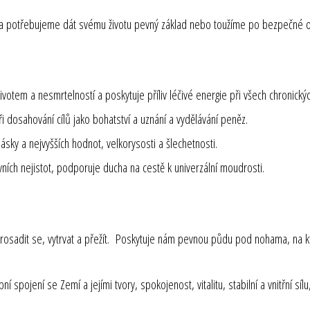
 a potřebujeme dát svému životu pevný základ nebo toužíme po bezpečné oc
ivotem a nesmrtelností a poskytuje příliv léčivé energie při všech chronický
i dosahování cílů jako bohatství a uznání a vydělávání peněz.
lásky a nejvyšších hodnot, velkorysosti a šlechetnosti.
ích nejistot, podporuje ducha na cestě k univerzální moudrosti.
 prosadit se, vytrvat a přežít. Poskytuje nám pevnou půdu pod nohama, na k
 spojení se Zemí a jejími tvory, spokojenost, vitalitu, stabilní a vnitřní sílu