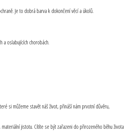
hraně. Je to dobrá barva k dokončení věcí a úkolů.
ch a oslabujících chorobách.
teré si můžeme stavět náš život, přináší nám prvotní důvěru,
, materiální jistotu. Cítíte se být zařazeni do přirozeného běhu života