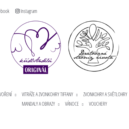
ebook
Instagram
< >
Co potřebujete najít?
HLEDAT
Doporučujeme
TVOŘENÍ
VITRÁŽE A ZVONKOHRY TIFFANY
ZVONKOHRY A SVĚTLOHRY
MANDALY A OBRAZY
VÁNOCE
VOUCHERY