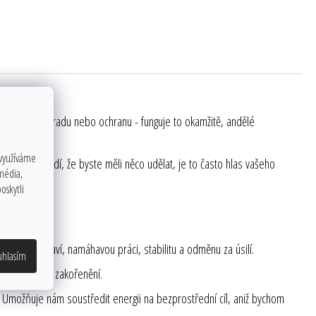
 při nás.
ého o pomoc, radu nebo ochranu - funguje to okamžitě, andělé
 využíváme
ý instinkt radí, že byste měli něco udělat, je to často hlas vašeho
 média,
oskytli
e dobré zdraví, namáhavou práci, stabilitu a odměnu za úsilí.
uhlasím
vá nám pocit zakořenění.
ní. Umožňuje nám soustředit energii na bezprostřední cíl, aniž bychom