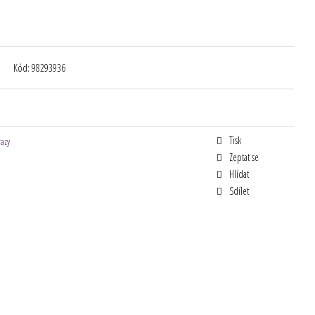
Kód:
98293936
Tisk
razy
Zeptat se
Hlídat
Sdílet