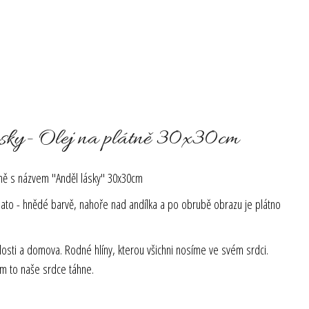
sky- Olej na plátně 30x30cm
tně s názvem "Anděl lásky" 30x30cm
lato - hnědé barvě, nahoře nad andílka a po obrubě obrazu je plátno
losti a domova. Rodné hlíny, kterou všichni nosíme ve svém srdci.
am to naše srdce táhne.