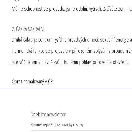
Máme schopnost se prosadit, jsme odolní, vytrvalí. Zažíváte zemi, k
2. ČAKRA SAKRÁLNÍ
Druhá čakra je centrum ryzích a pravdivých emocí, sexuální energie a t
Harmonická funkce se projevuje v přirozeném splývání s proudem života 
Jste vůči lidem a hlavně kvůli druhému pohlaví přirození a otevření.
Obraz namalovaný v ČR.
Z
á
Odebírat newsletter
p
Nezmeškejte žádné novinky či slevy!
a