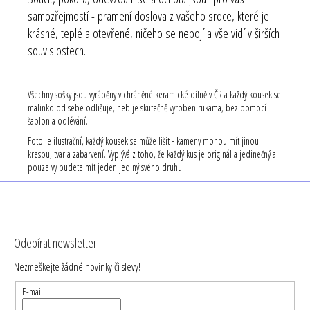
samozřejmostí - pramení doslova z vašeho srdce, které je
krásné, teplé a otevřené, ničeho se nebojí a vše vidí v širších
souvislostech.
Všechny sošky jsou vyráběny v chráněné keramické dílně v ČR a každý kousek se
malinko od sebe odlišuje, neb je skutečně vyroben rukama, bez pomocí
šablon a odlévání.
Foto je ilustrační, každý kousek se může lišit - kameny mohou mít jinou
kresbu, tvar a zabarvení. Vyplývá z toho, že každý kus je originál a jedinečný a
pouze vy budete mít jeden jediný svého druhu.
Z
á
Odebírat newsletter
p
Nezmeškejte žádné novinky či slevy!
a
t
E-mail
í