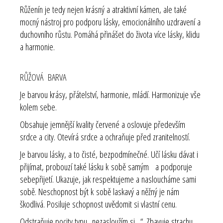
Růženín je tedy nejen krásný a atraktivní kámen, ale také
mocný nástroj pro podporu lásky, emocionálního uzdravení a
duchovního růstu. Pomáhá přinášet do života více lásky, klidu
a harmonie.
RŮŽOVÁ BARVA
Je barvou krásy, přátelství, harmonie, mládí. Harmonizuje vše
kolem sebe.
Obsahuje jemnější kvality červené a oslovuje především
srdce a city. Otevírá srdce a ochraňuje před zranitelností.
Je barvou lásky, a to čisté, bezpodmínečné. Učí lásku dávat i
přijímat, probouzí také lásku k sobě samým a podporuje
sebepřijetí. Ukazuje, jak respektujeme a nasloucháme sami
sobě. Neschopnost být k sobě laskavý a něžný je nám
škodlivá. Posiluje schopnost uvědomit si vlastní cenu.
Odstraňuje pocity typu „nezasloužím si…“. Zbavuje strachu