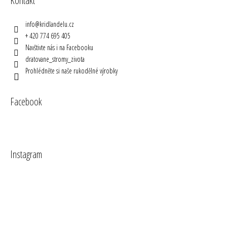
Kontakt
info
@
kridlandelu.cz
+ 420 774 695 405
Navštivte nás i na Facebooku
dratovane_stromy_zivota
Prohlédněte si naše rukodělné výrobky
Facebook
Instagram