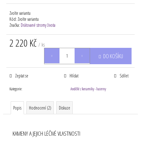
Zvolte variantu
Kód:
Zvolte variantu
Značka:
Drátované stromy života
2 220 Kč
/ ks
Měrná
DO KOŠÍKU
cena:
Zeptat se
Hlídat
Sdílet
Kategorie
:
Andělé z keramiky - lucerny
Popis
Hodnocení (2)
Diskuze
KAMENY A JEJICH LÉČIVÉ VLASTNOSTI