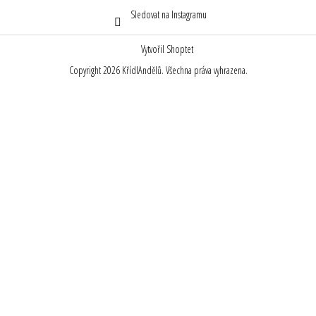
Sledovat na Instagramu
Vytvořil Shoptet
Copyright 2026
KřídlAndělů
. Všechna práva vyhrazena.