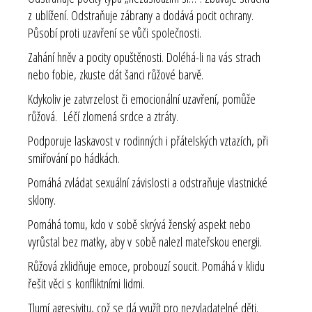
z ublížení. Odstraňuje zábrany a dodává pocit ochrany.
Působí proti uzavření se vůči společnosti.
Zahání hněv a pocity opuštěnosti. Doléhá-li na vás strach
nebo fobie, zkuste dát šanci růžové barvě.
Kdykoliv je zatvrzelost či emocionální uzavření, pomůže
růžová. Léčí zlomená srdce a ztráty.
Podporuje laskavost v rodinných i přátelských vztazích, při
smiřování po hádkách.
Pomáhá zvládat sexuální závislosti a odstraňuje vlastnické
sklony.
Pomáhá tomu, kdo v sobě skrývá ženský aspekt nebo
vyrůstal bez matky, aby v sobě nalezl mateřskou energii.
Růžová zklidňuje emoce, probouzí soucit. Pomáhá v klidu
řešit věci s konfliktními lidmi.
Tlumí agresivitu, což se dá využít pro nezvladatelné děti.