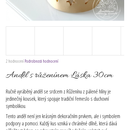
č
u
j
e
m
e
Průměrné
2 hodnocení
Podrobnosti hodnocení
hodnocení
produktu
Anděl s růženínem Láska 30cm
je
5,0
z
Ručně vyráběný anděl se srdcem z Růženínu z pálené hlíny je
5
jedinečný kousek, který spojuje tradiční řemeslo s duchovní
hvězdiček.
symbolikou.
Tento anděl není jen krásným dekoračním prvkem, ale i symbolem
podpory a pomoci. Každý kus vzniká v chráněné dílně, která dává