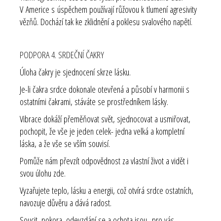
V Americe s úspěchem používají růžovou k tlumení agresivity
vězňů. Dochází tak ke zklidnění a poklesu svalového napětí.
PODPORA 4. SRDEČNÍ ČAKRY
Úloha čakry je sjednocení skrze lásku.
Je-li čakra srdce dokonale otevřená a působí v harmonii s
ostatními čakrami, stáváte se prostředníkem lásky.
Vibrace dokáží přeměňovat svět, sjednocovat a usmiřovat,
pochopit, že vše je jeden celek- jedna velká a kompletní
láska, a že vše se vším souvisí.
Pomůže nám převzít odpovědnost za vlastní život a vidět i
svou úlohu zde.
Vyzařujete teplo, lásku a energii, což otvírá srdce ostatních,
navozuje důvěru a dává radost.
Soucit, pokora, odevzdání se a ochota jsou pro vás