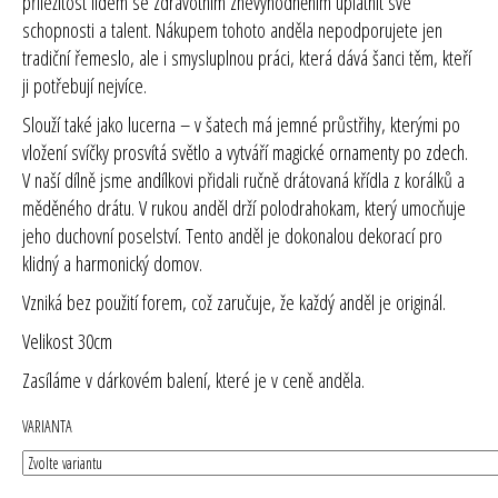
příležitost lidem se zdravotním znevýhodněním uplatnit své
schopnosti a talent. Nákupem tohoto anděla nepodporujete jen
tradiční řemeslo, ale i smysluplnou práci, která dává šanci těm, kteří
ji potřebují nejvíce.
Slouží také jako lucerna – v šatech má jemné průstřihy, kterými po
vložení svíčky prosvítá světlo a vytváří magické ornamenty po zdech.
V naší dílně jsme andílkovi přidali ručně drátovaná křídla z korálků a
měděného drátu. V rukou anděl drží polodrahokam, který umocňuje
jeho duchovní poselství. Tento anděl je dokonalou dekorací pro
klidný a harmonický domov.
Vzniká bez použití forem, což zaručuje, že každý anděl je originál.
Velikost 30cm
Zasíláme v dárkovém balení, které je v ceně anděla.
VARIANTA