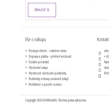
PŘIHLÁSIT SE
Vše o nákupu
Kontakt
Prodejní Ateliér - odběrné místo
info
Doprava a platba - přehled možností
+ 4
Dodání produktů
Navš
Obchodní údaje
drat
Všeobecné obchodní podmínky
Proh
Podmínky ochrany osobních údajů
Prohlášení o použití cookies
Copyright 2026
KřídlAndělů
. Všechna práva vyhrazena.