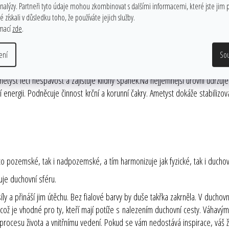
analýzy. Partneři tyto údaje mohou zkombinovat s dalšími informacemi, které jste jim p
soustředění. Odstraňuje strach, vztek, obavy a zlobu. Potlačuje smutek a l
 získali v důsledku toho, že používáte jejich služby.
utečné podstaty člověka. Otevírá cestu pro rozvoj intuice a podporuje tělesn
rmací
zde
.
 žláz s vnitřní sekrecí a metabolizmus. Posiluje vylučovací orgány a imunitn
at geopatogenní zóny. Zmírňuje bolesti hlavy a uvolňuje napětí. Tento kám
ení
So
ího systému. Pomáhá při kožních chorobách, buněčných poruchách a nerovnov
 Ametyst léčí nespavost a zajišťuje klidný spánek.Na nejjemnější úrovni ud
ní energii. Podněcuje činnost krční a korunní čakry. Ametyst dokáže stabiliz
to pozemské, tak i nadpozemské, a tím harmonizuje jak fyzické, tak i duchov
řuje duchovní sféru.
ly a přináší jim útěchu. Bez fialové barvy by duše takřka zakrněla. V duchovn
což je vhodné pro ty, kteří mají potíže s nalezením duchovní cesty. Váhavým 
e procesu života a vnitřnímu vedení. Pokud se vám nedostává inspirace, váš