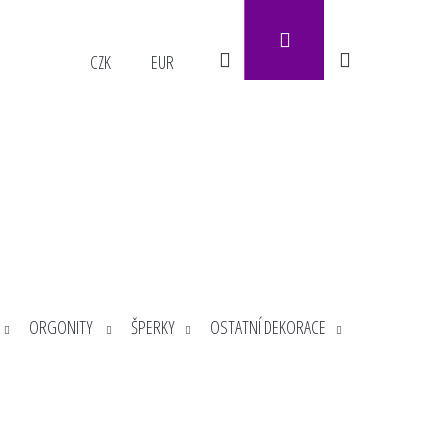
Přihlášení
Hledat
Nákupní
CZK
EUR
košík
ORGONITY
ŠPERKY
OSTATNÍ DEKORACE