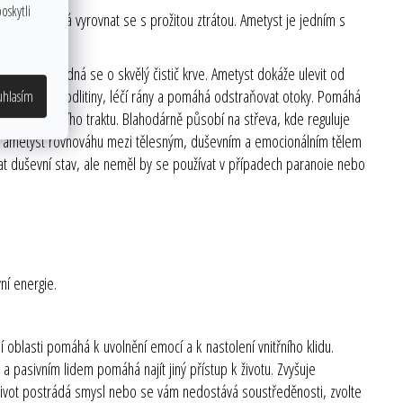
oskytli
ítost. Pomáhá vyrovnat se s prožitou ztrátou. Ametyst je jedním s
é vlohy.
í systém. Jedná se o skvělý čistič krve. Ametyst dokáže ulevit od
en zmenšuje podlitiny, léčí rány a pomáhá odstraňovat otoky. Pomáhá
uhlasím
áze zažívacího traktu. Blahodárně působí na střeva, kde reguluje
ržuje ametyst rovnováhu mezi tělesným, duševním a emocionálním tělem
ovat duševní stav, ale neměl by se používat v případech paranoie nebo
ní energie.
í oblasti pomáhá k uvolnění emocí a k nastolení vnitřního klidu.
a pasivním lidem pomáhá najít jiný přístup k životu. Zvyšuje
 život postrádá smysl nebo se vám nedostává soustředěnosti, zvolte