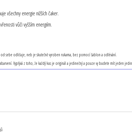
huje všechny energie nižších čaker.
řenosti vůči vyšším energiím.
ko od sebe odlišuje, neb je skutečně vyroben rukama, bez pomocí šablon a odlévání.
zabarvení. Vyplývá z toho, že každý kus je originál a jedinečný a pouze vy budete mít jeden jedi
jů