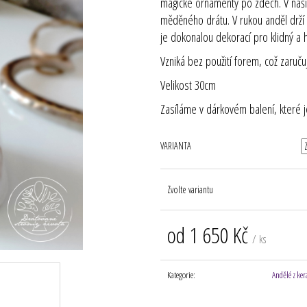
magické ornamenty po zdech. V naší d
měděného drátu. V rukou anděl drží
je dokonalou dekorací pro klidný a
Vzniká bez použití forem, což zaručuj
Velikost 30cm
Zasíláme v dárkovém balení, které 
VARIANTA
Zvolte variantu
od
1 650 Kč
/ ks
Měrná
cena:
Kategorie
:
Andělé z ker