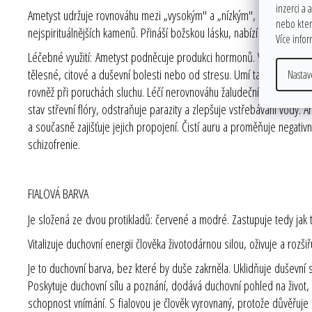
inzerci a 
Ametyst udržuje rovnováhu mezi „vysokým" a „nízkým", zvyšuje citové 
nebo které
nejspirituálnějších kamenů. Přináší božskou lásku, nabízí vhled do sk
Více info
Léčebné využití: Ametyst podněcuje produkci hormonů. Vylaďuje systém
tělesné, citové a duševní bolesti nebo od stresu. Umí také zablokov
Nastav
rovněž při poruchách sluchu. Léčí nerovnováhu žaludečního a dýchac
stav střevní flóry, odstraňuje parazity a zlepšuje vstřebávání vody.
a současně zajišťuje jejich propojení. Čistí auru a proměňuje negativ
schizofrenie.
FIALOVÁ BARVA
Je složená ze dvou protikladů: červené a modré. Zastupuje tedy jak 
Vitalizuje duchovní energii člověka životodárnou silou, oživuje a rozši
Je to duchovní barva, bez které by duše zakrněla. Uklidňuje duševní sí
Poskytuje duchovní sílu a poznání, dodává duchovní pohled na život, 
schopnost vnímání. S fialovou je člověk vyrovnaný, protože důvěřuj