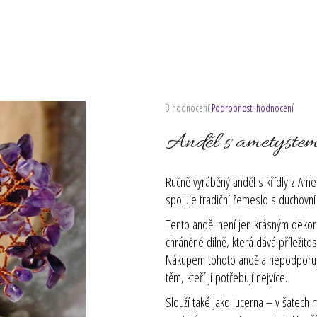
Průměrné
3 hodnocení
Podrobnosti hodnocení
hodnocení
produktu
Anděl s ametyste
je
5,0
z
Ručně vyráběný anděl s křídly z Ame
5
spojuje tradiční řemeslo s duchovní
hvězdiček.
Tento anděl není jen krásným dekor
chráněné dílně, která dává příležito
Nákupem tohoto anděla nepodporujet
těm, kteří ji potřebují nejvíce.
Slouží také jako lucerna – v šatech 