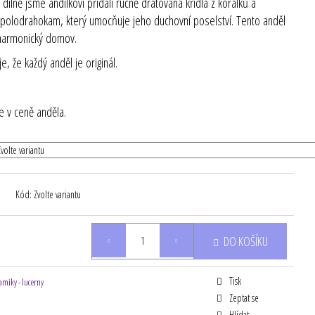
ílně jsme andílkovi přidali ručně drátovaná křídla z korálků a
 polodrahokam, který umocňuje jeho duchovní poselství. Tento anděl
 harmonický domov.
e, že každý anděl je originál.
je v ceně anděla.
Kód:
Zvolte variantu
DO KOŠÍKU
Tisk
amiky - lucerny
Zeptat se
Hlídat