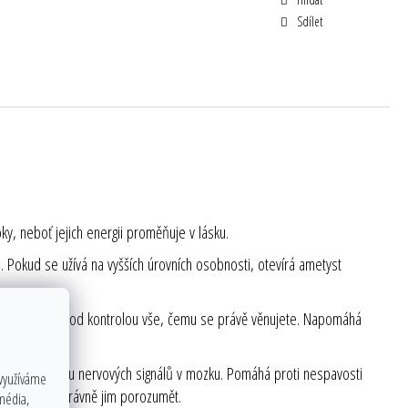
Sdílet
y, neboť jejich energii proměňuje v lásku.
. Pokud se užívá na vyšších úrovních osobnosti, otevírá ametyst
dění a udržet pod kontrolou vše, čemu se právě věnujete. Napomáhá
máhá přenosu nervových signálů v mozku. Pomáhá proti nespavosti
 využíváme
t si sny a správně jim porozumět.
 média,