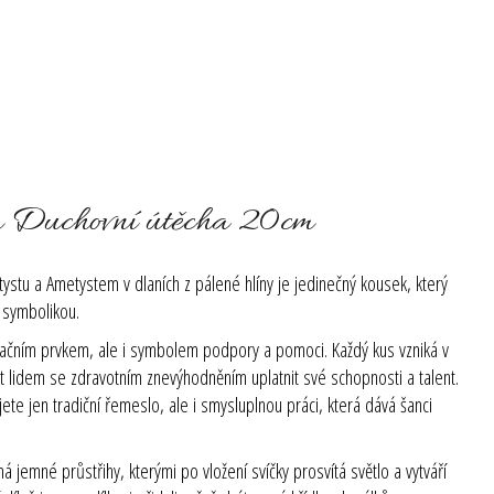
m Duchovní útěcha 20cm
tystu a Ametystem v dlaních z pálené hlíny je jedinečný kousek, který
 symbolikou.
ačním prvkem, ale i symbolem podpory a pomoci. Každý kus vzniká v
st lidem se zdravotním znevýhodněním uplatnit své schopnosti a talent.
e jen tradiční řemeslo, ale i smysluplnou práci, která dává šanci
má jemné průstřihy, kterými po vložení svíčky prosvítá světlo a vytváří