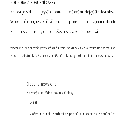
PODPORA 7. KORUNNÍ ČAKRY
7.čakra je sídlem nejvyšší dokonalosti v člověku. Nejvyšší čakra obsa
Vyrovnané energie v 7. čakře znamenají přístup do nevědomí, do otev
Spojení s vesmírem, cítíme duševní sílu a vnitřní rovnováhu.
Všechny sošky jsou vyráběny v chráněné keramické dílně v ČR a každý kousek se malin
Foto je ilustrační, každý kousek se může lišit - kameny mohou mít jinou kresbu, tvar a 
Z
á
Odebírat newsletter
p
Nezmeškejte žádné novinky či slevy!
a
t
E-mail
í
Vložením e-mailu souhlasíte s
podmínkami ochrany osobních úda