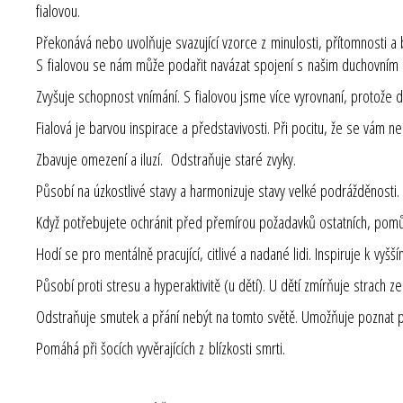
fialovou.
Překonává nebo uvolňuje svazující vzorce z minulosti, přítomnosti a 
S fialovou se nám může podařit navázat spojení s našim duchovním
Zvyšuje schopnost vnímání. S fialovou jsme více vyrovnaní, protože 
Fialová je barvou inspirace a představivosti. Při pocitu, že se vám 
Zbavuje omezení a iluzí. Odstraňuje staré zvyky.
Působí na úzkostlivé stavy a harmonizuje stavy velké podrážděnosti.
Když potřebujete ochránit před přemírou požadavků ostatních, pom
Hodí se pro mentálně pracující, citlivé a nadané lidi. Inspiruje k v
Působí proti stresu a hyperaktivitě (u dětí). U dětí zmírňuje strach ze
Odstraňuje smutek a přání nebýt na tomto světě. Umožňuje poznat po
Pomáhá při šocích vyvěrajících z blízkosti smrti.