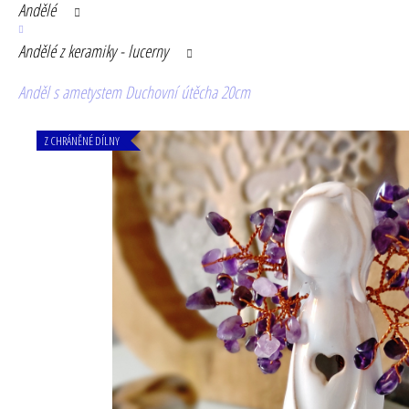
Andělé
Andělé z keramiky - lucerny
Anděl s ametystem Duchovní útěcha 20cm
Z CHRÁNĚNÉ DÍLNY