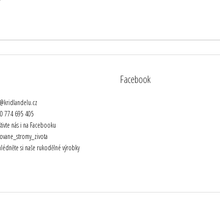
Facebook
@
kridlandelu.cz
20 774 695 405
tivte nás i na Facebooku
ovane_stromy_zivota
lédněte si naše rukodělné výrobky