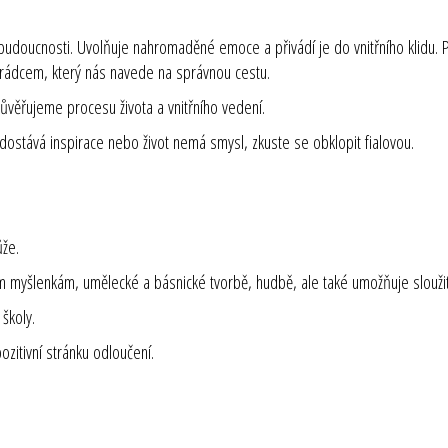
budoucnosti. Uvolňuje nahromaděné emoce a přivádí je do vnitřního klidu. Po
 rádcem, který nás navede na správnou cestu.
důvěřujeme procesu života a vnitřního vedení.
nedostává inspirace nebo život nemá smysl, zkuste se obklopit fialovou.
ůže.
yšším myšlenkám, umělecké a básnické tvorbě, hudbě, ale také umožňuje slouž
 školy.
zitivní stránku odloučení.