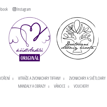
ebook
Instagram
< >
Co potřebujete najít?
HLEDAT
Doporučujeme
TVOŘENÍ
VITRÁŽE A ZVONKOHRY TIFFANY
ZVONKOHRY A SVĚTLOHRY
MANDALY A OBRAZY
VÁNOCE
VOUCHERY