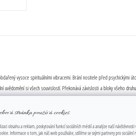
řený vysoce spirituálními vibracemi. Brání nositele před psychickými útok
ní uvědomění si všech souvislostí. Překonává závislosti a bloky všeho druhu
řeby uklidnit i povzbudit. Umí zmírňovat obavy, umožňuje zlepšit soustře
ebová stránka používá cookies
u záměrů ve skutečnost. Po duševní stránce uklidňuje a sjednocuje, napo
izaci obsahu a reklam, poskytování funkcí sociálních médií a analýze naší návštěvnosti
očními můrami. Ametyst zlepšuje paměť i motivaci. Rovněž pomáhá zapamatova
ookie. Informace o tom, jak náš web používáte, sdílíme se svými partnery pro sociální