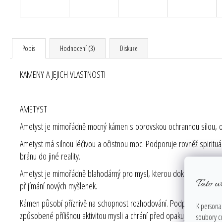
Popis
Hodnocení (3)
Diskuze
KAMENY A JEJICH VLASTNOSTI
AMETYST
Ametyst je mimořádně mocný kámen s obrovskou ochrannou silou, obda
Ametyst má silnou léčivou a očistnou moc. Podporuje rovněž spirituál
bránu do jiné reality.
Ametyst je mimořádně blahodárný pro mysl, kterou dokáže podle pot
Tato w
přijímání nových myšlenek.
Kámen působí příznivě na schopnost rozhodování. Podporuje proměn
K personal
způsobené přílišnou aktivitou mysli a chrání před opakujícími se n
soubory c