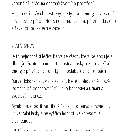
vhodná při práci na ochraně životního prostředí.
Hnědá vstřebává bolest, zvyšuje fyzickou energii a základní
síly, ulevuje při potížích s nohama, rukama, páteří a tlustého
střeva, při bolestech v zádech.
ZLATÁ BARVA
Je to nejmocnější léčivá barva ze všech, která se spojuje s
dlouhým životem a nesmrtelností a poskytuje příliv léčivé
energie při všech chronických a oslabujících chorobách.
Barva dokonalosti, vizí a skutků, které mohou změnit svět.
Pomáhá při dosahování cílů jako bohatství a uznání a
vydělávání peněz.
Symbolizuje pocit zářícího štěstí - Je to barva správného,
univerzální lásky a nejvyšších hodnot, velkorysosti a
šlechetnosti.
Zlatá transformuje poznání v pochopení, pomáhá při