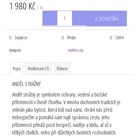
1 980 Kč
/ ks
Měrná
DO KOŠÍKU
cena:
Zeptat se
Hlídat
Sdílet
Kategorie
:
Andělé a víly
Popis
Hodnocení (1)
Diskuze
ANDĚL STRÁŽNÝ
Anděl strážný je symbolem ochrany, vedení a božské
přítomnosti v životě člověka. V mnoha duchovních tradicích je
vnímán jako bytost, která bdí nad námi, chrání nás před
nebezpečím a pomáhá nám najít správnou cestu. Jeho
přítomnost přináší pocit bezpečí, naděje a klidu, ať už v
těžkých chvílích, nebo při důležitých životních rozhodnutích.