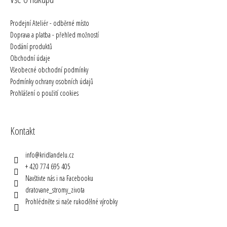
Prodejní Ateliér - odběrné místo
Doprava a platba - přehled možností
Dodání produktů
Obchodní údaje
Všeobecné obchodní podmínky
Podmínky ochrany osobních údajů
Prohlášení o použití cookies
Kontakt
info
@
kridlandelu.cz
+ 420 774 695 405
Navštivte nás i na Facebooku
dratovane_stromy_zivota
Prohlédněte si naše rukodělné výrobky