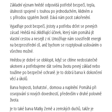
Základní význam hnědé odpovídá potřebě bezpečí, tepla,
útulnosti spojené s touhou po jednoduchém, klidném a
s přírodou spjatém životě. Dává nám pocit zakořenění.
Vyjadřuje pocit bezpečí, jistoty a potřebu držet se pevných
zásad. Hnědá má zklidňující účinek, který nám pomáhá jít
vlastní cestou a nesejít z ní. Umožňuje nám soustředit energii
na bezprostřední cíl, aniž bychom se rozptylovali usilováním o
všechno možné.
Hnědou je dobré se obklopit, když se cítíme nedostatečně
ukotveni a potřebujeme dát svému životu pevný základ nebo
toužíme po bezpečné ochraně. Je to dobrá barva k dokončení
věcí a úkolů.
Barva hojnosti, bohatství , domova a naplnění. Pomáhá při
osvojování si nových dovedností, především v druhé polovině
života.
Je to také barva Matky Země a zemských duchů, takže je