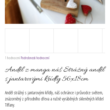
č
u
j
e
m
e
Průměrné
1 hodnocení
Podrobnosti hodnocení
hodnocení
produktu
Anděl z manga náš Strážný anděl
je
5,0
s jantarovými křídly 56x18cm
z
5
hvězdiček.
Anděl strážný s jantarovými křídly
, náš ochránce i průvodce světem,
znázorněný z přírodního dřeva a ručně vyráběných skleněných křídel
Tiffany.