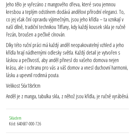
Jeho tělo je vyřezáno z mangového dřeva, které svou jemnou
kresbou a teplým odstínem dodává andělovi přírodní eleganci. To,
co jej však činí opravdu výjimečným, jsou jeho křídla – ta vznikají v
naší dílně, tradiční technikou Tiffany, kdy každý kousek skla je ručně
řezán, broušen a pečlivě cínován.
Díky této ruční práci má každý anděl neopakovatelný vzhled a jeho
křídla hrají nádhernými odlesky světla. Každý detail je vytvořen s
láskou a pečlivostí, aby anděl přinesl do vašeho domova nejen
krásu, ale i ochranu pro vás a váš domov a vnesl duchovní harmonii,
lásku a upevnil rodinná pouta.
Velikost 56x18x9cm
Anděl je z manga, tabulka skla, z něhož jsou křídla, je ručně vyráběná.
Skladem
Kód:
640687-000-726