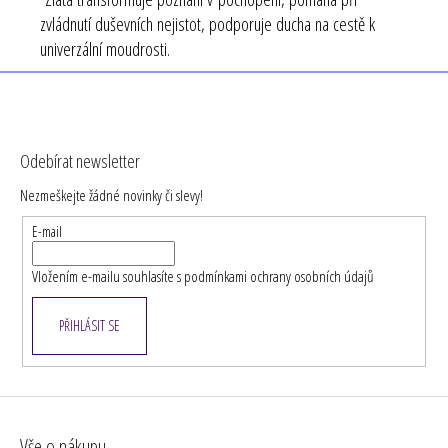
zvládnutí duševních nejistot, podporuje ducha na cestě k
univerzální moudrosti.
Z
á
Odebírat newsletter
p
Nezmeškejte žádné novinky či slevy!
a
t
E-mail
í
Vložením e-mailu souhlasíte s
podmínkami ochrany osobních údajů
PŘIHLÁSIT SE
Vše o nákupu