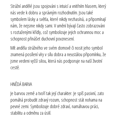
Strážní andělé jsou spojováni s intuicí a vnitřním hlasem, který
nás vede k dobru a správným rozhodnutím. Jsou také
symbolem lásky a světla, které nikdy nezhasíná, a připomínají
nám, že nejsme nikdy sami. V umění bývají často zobrazováni
s roztaženými křídly, což symbolizuje jejich ochrannou moc a
schopnost přinášet duchovní povznesení.
Mít anděla strážného ve svém domově či nosit jeho symbol
znamená posílení víry v sílu dobra a neustálou připomínku, že
jsme vedeni vyšší silou, která nás podporuje na naší životní
cestě.
HNĚDÁ BARVA
Je barvou země a tvoří tak její charakter. Je spíš pasivní, zato
pomáhá probudit zdravý rozum, schopnost stát nohama na
pevné zemi. Symbolizuje dobré zdraví, namáhavou práci,
stabilitu a odměnu za úsilí.