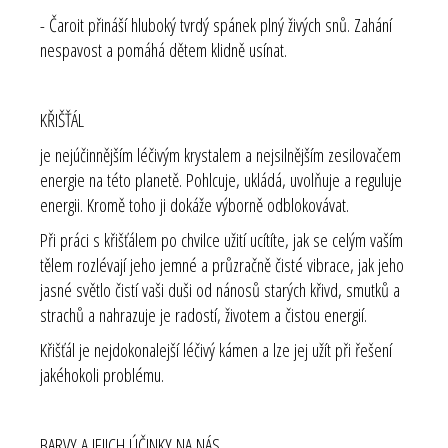
- Čaroit přináší hluboký tvrdý spánek plný živých snů. Zahání
nespavost a pomáhá dětem klidně usínat.
KŘIŠŤÁL
je nejúčinnějším léčivým krystalem a nejsilnějším zesilovačem
energie na této planetě. Pohlcuje, ukládá, uvolňuje a reguluje
energii. Kromě toho ji dokáže výborně odblokovávat.
Při práci s křišťálem po chvilce užití ucítíte, jak se celým vaším
tělem rozlévají jeho jemné a průzračně čisté vibrace, jak jeho
jasné světlo čistí vaši duši od nánosů starých křivd, smutků a
strachů a nahrazuje je radostí, životem a čistou energií.
Křišťál je nejdokonalejší léčivý kámen a lze jej užít při řešení
jakéhokoli problému.
BARVY A JEJICH ÚČINKY NA NÁS