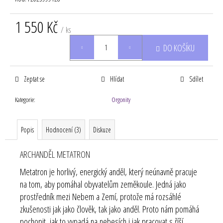
1 550 Kč
/ ks
Měrná
DO KOŠÍKU
cena:
Zeptat se
Hlídat
Sdílet
Kategorie
:
Orgonity
Popis
Hodnocení (3)
Diskuze
ARCHANDĚL METATRON
Metatron je horlivý, energický anděl, který neúnavně pracuje
na tom, aby pomáhal obyvatelům zeměkoule. Jedná jako
prostředník mezi Nebem a Zemí, protože má rozsáhlé
zkušenosti jak jako člověk, tak jako anděl. Proto nám pomáhá
pochopit, jak to vypadá na nebesích i jak pracovat s říší