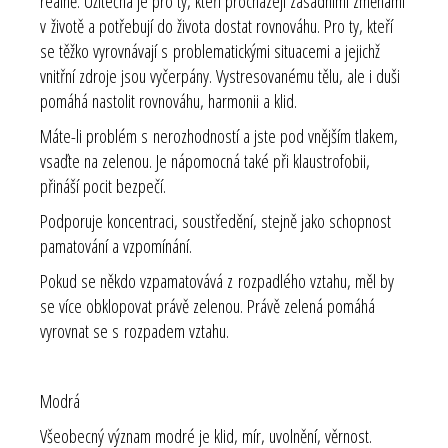
reálně. Užitečná je pro ty, kteří procházejí zásadními změnami
v životě a potřebují do života dostat rovnováhu. Pro ty, kteří
se těžko vyrovnávají s problematickými situacemi a jejichž
vnitřní zdroje jsou vyčerpány. Vystresovanému tělu, ale i duši
pomáhá nastolit rovnováhu, harmonii a klid.
Máte-li problém s nerozhodností a jste pod vnějším tlakem,
vsaďte na zelenou. Je nápomocná také při klaustrofobii,
přináší pocit bezpečí.
Podporuje koncentraci, soustředění, stejně jako schopnost
pamatování a vzpomínání.
Pokud se někdo vzpamatovává z rozpadlého vztahu, měl by
se více obklopovat právě zelenou. Právě zelená pomáhá
vyrovnat se s rozpadem vztahu.
Modrá
Všeobecný význam modré je klid, mír, uvolnění, věrnost.