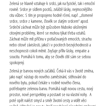
Zelená se hlavně vztahuje k srdci, jak na fyzické, tak i emoční
rovině. Srdce je sídlem pocitů, zvláště lásky, nejmocnějšího
citu vůbec. S tím je propojeno hodně rčení, např. „zlomené
srdce, srdce z kamene, člověk se zlatým srdcem“ apod.
Srdeční záchvat může být způsoben hluboko uloženými
citovými problémy, které se mohou týkat třeba vztahů.
Záchvat může mít příčinu v potlačovaných emocích, strachu
nebo citové závislosti, jakož i v pocitech bezvýchodnosti a
neschopnosti cokoli měnit. Zvyšuje příliv lásky, empatie a
soucitu. Pomáhá k tomu, aby se člověk cítil sám se sebou
spokojený.
Zelená je barvou nových začátků. Čeká-li vás v životě změna,
jako např. nástup do nového zaměstnání, stěhování do
nového bytu, pokud čekáte v rodině nového člena,
potřebujete zelenou barvu. Pomáhá najít novou cestu, nový
prostor, nové perspektivy a postavit se na vlastní nohy. A
poté opět nalézt smysl a směr životní cesty a vidět věci