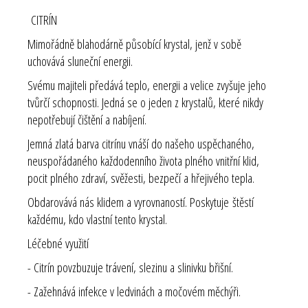
CITRÍN
Mimořádně blahodárně působící krystal, jenž v sobě
uchovává sluneční energii.
Svému majiteli předává teplo, energii a velice zvyšuje jeho
tvůrčí schopnosti. Jedná se o jeden z krystalů, které nikdy
nepotřebují čištění a nabíjení.
Jemná zlatá barva citrínu vnáší do našeho uspěchaného,
neuspořádaného každodenního života plného vnitřní klid,
pocit plného zdraví, svěžesti, bezpečí a hřejivého tepla.
Obdarovává nás klidem a vyrovnaností. Poskytuje štěstí
každému, kdo vlastní tento krystal.
Léčebné využití
- Citrín povzbuzuje trávení, slezinu a slinivku břišní.
- Zažehnává infekce v ledvinách a močovém měchýři.