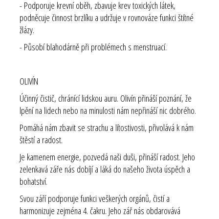
- Podporuje krevní oběh, zbavuje krev toxických látek,
podněcuje činnost brzlíku a udržuje v rovnováze funkci štítné
žlázy.
- Působí blahodárně při problémech s menstruací.
OLIVÍN
Účinný čistič, chránící lidskou auru. Olivín přináší poznání, že
lpění na lidech nebo na minulosti nám nepřináší nic dobrého.
Pomáhá nám zbavit se strachu a lítostivosti, přivolává k nám
štěstí a radost.
Je kamenem energie, pozvedá naši duši, přináší radost. Jeho
zelenkavá záře nás dobíjí a láká do našeho života úspěch a
bohatství.
Svou září podporuje funkci veškerých orgánů, čistí a
harmonizuje zejména 4. čakru. Jeho zář nás obdarovává