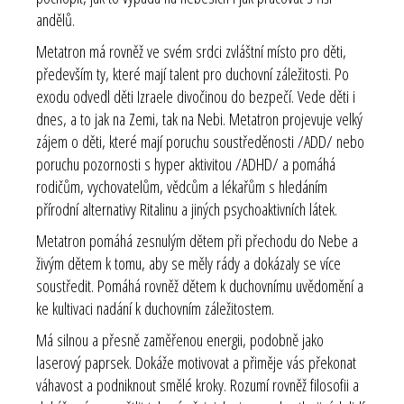
andělů.
Metatron má rovněž ve svém srdci zvláštní místo pro děti,
především ty, které mají talent pro duchovní záležitosti. Po
exodu odvedl děti Izraele divočinou do bezpečí. Vede děti i
dnes, a to jak na Zemi, tak na Nebi. Metatron projevuje velký
zájem o děti, které mají poruchu soustředěnosti /ADD/ nebo
poruchu pozornosti s hyper aktivitou /ADHD/ a pomáhá
rodičům, vychovatelům, vědcům a lékařům s hledáním
přírodní alternativy Ritalinu a jiných psychoaktivních látek.
Metatron pomáhá zesnulým dětem při přechodu do Nebe a
živým dětem k tomu, aby se měly rády a dokázaly se více
soustředit. Pomáhá rovněž dětem k duchovnímu uvědomění a
ke kultivaci nadání k duchovním záležitostem.
Má silnou a přesně zaměřenou energii, podobně jako
laserový paprsek. Dokáže motivovat a přiměje vás překonat
váhavost a podniknout smělé kroky. Rozumí rovněž filosofii a