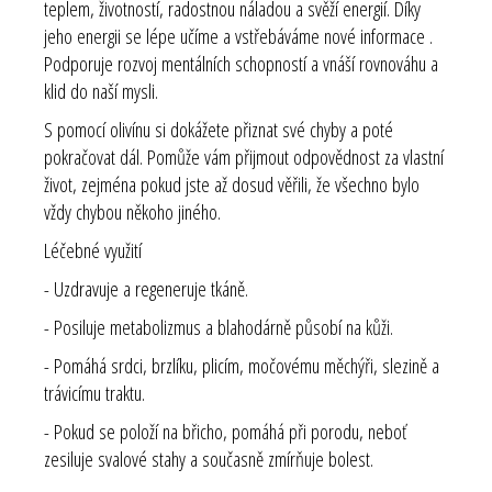
teplem, životností, radostnou náladou a svěží energií. Díky
jeho energii se lépe učíme a vstřebáváme nové informace .
Podporuje rozvoj mentálních schopností a vnáší rovnováhu a
klid do naší mysli.
S pomocí olivínu si dokážete přiznat své chyby a poté
pokračovat dál. Pomůže vám přijmout odpovědnost za vlastní
život, zejména pokud jste až dosud věřili, že všechno bylo
vždy chybou někoho jiného.
Léčebné využití
- Uzdravuje a regeneruje tkáně.
- Posiluje metabolizmus a blahodárně působí na kůži.
- Pomáhá srdci, brzlíku, plicím, močovému měchýři, slezině a
trávicímu traktu.
- Pokud se položí na břicho, pomáhá při porodu, neboť
zesiluje svalové stahy a současně zmírňuje bolest.