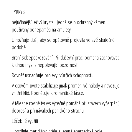
TYRKYS
nejúčinnější léčivý krystal. Jedná se o ochranný kámen
používaný odnepaměti na amulety.
Umožňuje duši, aby se opětovně projevila ve své skutečné
podobě.
Brání sebepoškozování. Při duševní práci pomáhá zachovávat
klidnou mysl s nepolevující pozorností.
Rovněž usnadňuje projevy tvůrčích schopností.
V citovém životě stabilizuje jinak proměnlivé nálady a navozuje
vnitřní klid. Podněcuje k romantické lásce.
V tělesné rovině tyrkys výtečně pomáhá při stavech vyčerpání,
depresí a při návalech panického strachu.
Léčebné využití
- posiluje meridiány v těle a jemná energetická pole.