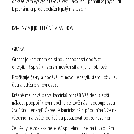
dokáže vám vysvětlit takové věci, jako jsou pohnutky jiných lidí
k jednání, či proč dochází k jistým situacím.
KAMENY A JEJICH LÉČIVÉ VLASTNOSTI
GRANÁT
Granát je kamenem se silnou schopností dodávat
energii. Přispívá k nabrání nových sil a k jejich obnově.
Pročišťuje čakry a dodává jim novou energii, kterou oživuje,
čistí a udržuje v rovnováze.
Krásně malinová barva kamínků prozáří Váš den, zlepší
náladu, podpoří krevní oběh a celkově nás nadopuje svou
živočišnou energií. Červené kamínky nám připomínají, že ne
všechno na světě jde řešit a posuzovat pouze rozumem.
Že někdy je zdaleka nejlepší spolehnout se na to, co nám