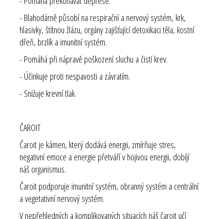
- Pomáhá překonávat deprese.
- Blahodárně působí na respirační a nervový systém, krk,
hlasivky, štítnou žlázu, orgány zajišťující detoxikaci těla, kostní
dřeň, brzlík a imunitní systém.
- Pomáhá při nápravě poškození sluchu a čistí krev.
- Účinkuje proti nespavosti a závratím.
- Snižuje krevní tlak.
ČAROIT
Čaroit je kámen, který dodává energii, zmírňuje stres,
negativní emoce a energie přetváří v hojivou energii, dobíjí
náš organismus.
Čaroit podporuje imunitní systém, obranný systém a centrální
a vegetativní nervový systém.
V nepřehledných a komplikovaných situacích náš čaroit učí