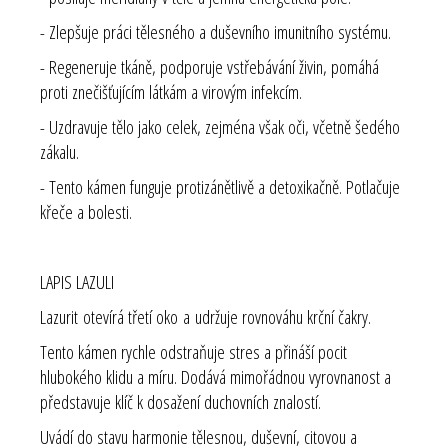
- Zlepšuje práci tělesného a duševního imunitního systému.
- Regeneruje tkáně, podporuje vstřebávání živin, pomáhá
proti znečišťujícím látkám a virovým infekcím.
- Uzdravuje tělo jako celek, zejména však oči, včetně šedého
zákalu.
- Tento kámen funguje protizánětlivě a detoxikačně. Potlačuje
křeče a bolesti.
LAPIS LAZULI
Lazurit otevírá třetí oko a udržuje rovnováhu krční čakry.
Tento kámen rychle odstraňuje stres a přináší pocit
hlubokého klidu a míru. Dodává mimořádnou vyrovnanost a
představuje klíč k dosažení duchovních znalostí.
Uvádí do stavu harmonie tělesnou, duševní, citovou a