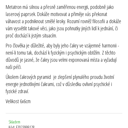
Metatron má silnou a přesně zaměřenou energii, podobně jako
laserový paprsek. Dokáže motivovat a přiměje vás překonat
váhavost a podniknout smělé kroky. Rozumí rovněž filosofii a dokáže
vám vysvětlit takové věci, jako jsou pohnutky jiných lidí k jednání, či
proč dochází k jistým situacím.
Pro člověka je důležité, aby byly jeho čakry ve vzájemné harmonii -
není-li tomu tak, dochází k fyzickým i psychickým obtížím. Z těchto
důvodů je jasné, že čakry jsou velmi exponovaná místa a vyžadují
naši péči.
Úkolem čakrových pyramid je zlepšení plynulého proudu životní
energie jednotlivými čakrami, což v důsledku ovlivní psychické i
fyzické zdraví.
Velikost 6x6cm
Skladem
Kód:
F2023999128