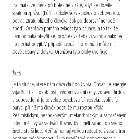
traumata, zejména při bolestné ztrátě, když se dozvíte
špatnou zprávu. (Léčí jakékoliv šoky - pokus o sebevraždu,
potrat, ztrátu blízkého člověka, šok po dopravní nehodě
apod). Oranžová pomáhá zvládat tyto situace, a to tak, že
nám pomáhá otevřít se, prožitek vstřebat, uvolnit a nakonec
ho nechat odejít. V případě sexuálního zneužití může mít
člověk obavy z dotyků. Oranžová tyto bloky uvolňuje.
Žlutá
Je to slunce, které nám dává chuť do života. Obsahuje energie
vyjadřující sílu osobnosti, vědomí vlastní ceny, zdravou hrdost
a sebevědomí. Je to velice povzbuzující, veselá, uvolňující
barva, při níž má člověk pocit, že mu rostou křídla.
Pesimistickým, nespokojeným, melancholickým a zamračeným
lidem mění výraz ve tváři. Rovněž by ji měli zařadit do svého
života starší lidé, kteří už nemají velkou radost ze života a trpí
pocitem méněcennosti. Žlutá rozvíjí také samostatnost a