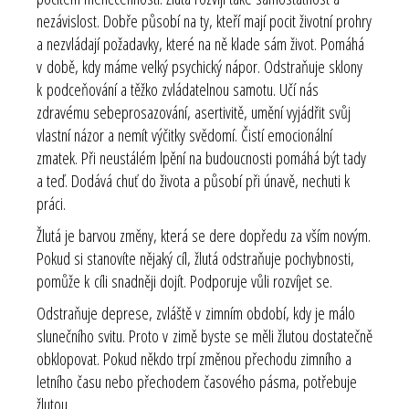
nezávislost. Dobře působí na ty, kteří mají pocit životní prohry
a nezvládají požadavky, které na ně klade sám život. Pomáhá
v době, kdy máme velký psychický nápor. Odstraňuje sklony
k podceňování a těžko zvládatelnou samotu. Učí nás
zdravému sebeprosazování, asertivitě, umění vyjádřit svůj
vlastní názor a nemít výčitky svědomí. Čistí emocionální
zmatek. Při neustálém lpění na budoucnosti pomáhá být tady
a teď. Dodává chuť do života a působí při únavě, nechuti k
práci.
Žlutá je barvou změny, která se dere dopředu za vším novým.
Pokud si stanovíte nějaký cíl, žlutá odstraňuje pochybnosti,
pomůže k cíli snadněji dojít. Podporuje vůli rozvíjet se.
Odstraňuje deprese, zvláště v zimním období, kdy je málo
slunečního svitu. Proto v zimě byste se měli žlutou dostatečně
obklopovat. Pokud někdo trpí změnou přechodu zimního a
letního času nebo přechodem časového pásma, potřebuje
žlutou.