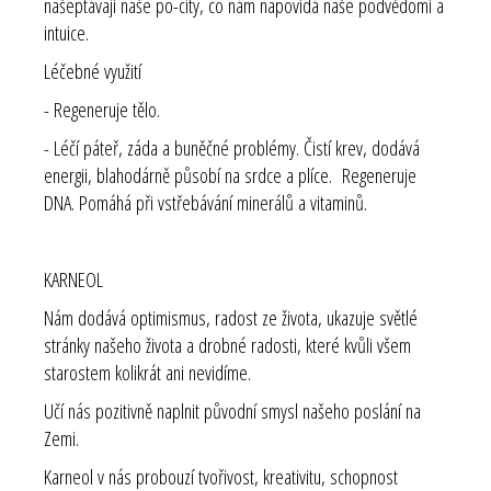
našeptávají naše po-city, co nám napovídá naše podvědomí a
intuice.
Léčebné využití
- Regeneruje tělo.
- Léčí páteř, záda a buněčné problémy. Čistí krev, dodává
energii, blahodárně působí na srdce a plíce. Regeneruje
DNA. Pomáhá při vstřebávání minerálů a vitaminů.
KARNEOL
Nám dodává optimismus, radost ze života, ukazuje světlé
stránky našeho života a drobné radosti, které kvůli všem
starostem kolikrát ani nevidíme.
Učí nás pozitivně naplnit původní smysl našeho poslání na
Zemi.
Karneol v nás probouzí tvořivost, kreativitu, schopnost