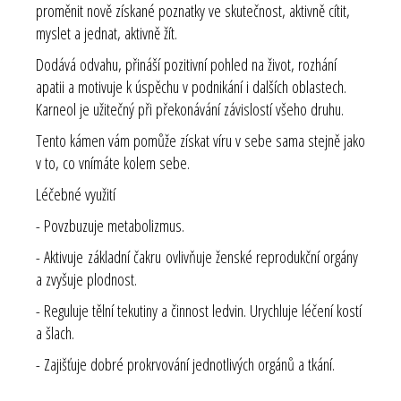
proměnit nově získané poznatky ve skutečnost, aktivně cítit,
myslet a jednat, aktivně žít.
Dodává odvahu, přináší pozitivní pohled na život, rozhání
apatii a motivuje k úspěchu v podnikání i dalších oblastech.
Karneol je užitečný při překonávání závislostí všeho druhu.
Tento kámen vám pomůže získat víru v sebe sama stejně jako
v to, co vnímáte kolem sebe.
Léčebné využití
- Povzbuzuje metabolizmus.
- Aktivuje základní čakru ovlivňuje ženské reprodukční orgány
a zvyšuje plodnost.
- Reguluje tělní tekutiny a činnost ledvin. Urychluje léčení kostí
a šlach.
- Zajišťuje dobré prokrvování jednotlivých orgánů a tkání.