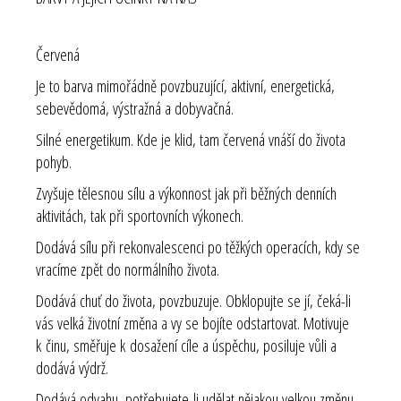
Červená
Je to barva mimořádně povzbuzující, aktivní, energetická,
sebevědomá, výstražná a dobyvačná.
Silné energetikum. Kde je klid, tam červená vnáší do života
pohyb.
Zvyšuje tělesnou sílu a výkonnost jak při běžných denních
aktivitách, tak při sportovních výkonech.
Dodává sílu při rekonvalescenci po těžkých operacích, kdy se
vracíme zpět do normálního života.
Dodává chuť do života, povzbuzuje. Obklopujte se jí, čeká-li
vás velká životní změna a vy se bojíte odstartovat. Motivuje
k činu, směřuje k dosažení cíle a úspěchu, posiluje vůli a
dodává výdrž.
Dodává odvahu, potřebujete-li udělat nějakou velkou změnu,