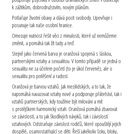
k zážitkům, dobrodružstvím, novým plánům.
Potlačuje životní obavy a dává pocit svobody. Upevňuje i
posunuje tak naše osobní hranice.
Omezuje nutnost řešit věci z minulosti, které už nemůžeme
změnit, a pomáhá tak žít tady a teď.
Stejně jako červená barva je oranžová spojená s láskou,
partnerskými vztahy a sexualitou. V tomto případě se jedná o
sexualitu ne za účelem početí (to je úkol červené), ale o
sexualitu pro potěšení a radost.
Oranžová je barvou vztahů. Jak mezilidských, a to tak, že
napomáhá navazovat vztahy nové a podporuje přátelství, tak i
vztahů partnerských, kdy toužíme být milováni a mít
s protějškem harmonický vztah. Oranžová pomáhá zbavovat
se závislostí, a to jak škodlivých návyků, tak i závislostí
vztahových. Odstraňuje závislost rodičů, které opouštějí jejich
dospělé, osamostatňující se děti. Řeší jakékoliv šoky, bloky,