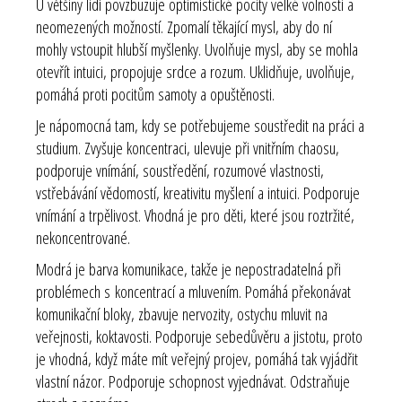
U většiny lidí povzbuzuje optimistické pocity velké volnosti a
neomezených možností. Zpomalí těkající mysl, aby do ní
mohly vstoupit hlubší myšlenky. Uvolňuje mysl, aby se mohla
otevřít intuici, propojuje srdce a rozum. Uklidňuje, uvolňuje,
pomáhá proti pocitům samoty a opuštěnosti.
Je nápomocná tam, kdy se potřebujeme soustředit na práci a
studium. Zvyšuje koncentraci, ulevuje při vnitřním chaosu,
podporuje vnímání, soustředění, rozumové vlastnosti,
vstřebávání vědomostí, kreativitu myšlení a intuici. Podporuje
vnímání a trpělivost. Vhodná je pro děti, které jsou roztržité,
nekoncentrované.
Modrá je barva komunikace, takže je nepostradatelná při
problémech s koncentrací a mluvením. Pomáhá překonávat
komunikační bloky, zbavuje nervozity, ostychu mluvit na
veřejnosti, koktavosti. Podporuje sebedůvěru a jistotu, proto
je vhodná, když máte mít veřejný projev, pomáhá tak vyjádřit
vlastní názor. Podporuje schopnost vyjednávat. Odstraňuje