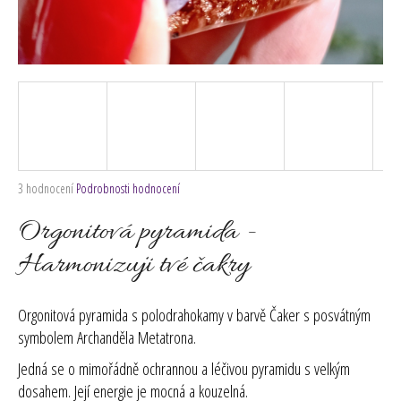
č
u
j
e
m
e
Průměrné
3 hodnocení
Podrobnosti hodnocení
hodnocení
produktu
Orgonitová pyramida -
je
5,0
Harmonizuji tvé čakry
z
5
hvězdiček.
Orgonitová pyramida s polodrahokamy v barvě Čaker s posvátným
symbolem Archanděla Metatrona.
Jedná se o mimořádně ochrannou a léčivou pyramidu s velkým
dosahem. Její energie je mocná a kouzelná.