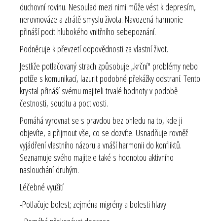
duchovní rovinu. Nesoulad mezi nimi může vést k depresím,
nerovnováze a ztrátě smyslu života. Navozená harmonie
přináší pocit hlubokého vnitřního sebepoznání.
Podněcuje k převzetí odpovědnosti za vlastní život.
Jestliže potlačovaný strach způsobuje „krční" problémy nebo
potíže s komunikací, lazurit podobné překážky odstraní. Tento
krystal přináší svému majiteli trvalé hodnoty v podobě
čestnosti, soucitu a poctivosti.
Pomáhá vyrovnat se s pravdou bez ohledu na to, kde ji
objevíte, a přijmout vše, co se dozvíte. Usnadňuje rovněž
vyjádření vlastního názoru a vnáší harmonii do konfliktů.
Seznamuje svého majitele také s hodnotou aktivního
naslouchání druhým.
Léčebné využití
-Potlačuje bolest; zejména migrény a bolesti hlavy.