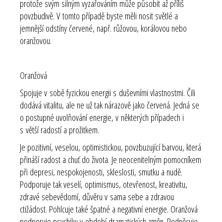
protože svým silným vyzařováním může působit až příliš
povzbudivě. V tomto případě byste měli nosit světlé a
jemnější odstíny červené, např. růžovou, korálovou nebo
oranžovou.
Oranžová
Spojuje v sobě fyzickou energii s duševními vlastnostmi. Čili
dodává vitalitu, ale ne už tak nárazově jako červená. Jedná se
o postupné uvolňování energie, v některých případech i
s větší radostí a prožitkem.
Je pozitivní, veselou, optimistickou, povzbuzující barvou, která
přináší radost a chuť do života. Je neocenitelným pomocníkem
při depresi, nespokojenosti, skleslosti, smutku a nudě.
Podporuje tak veselí, optimismus, otevřenost, kreativitu,
zdravé sebevědomí, důvěru v sama sebe a zdravou
ctižádost. Pohlcuje také špatné a negativní energie. Oranžová
podporuje psychiku v období dramatických změn. Podněcuje