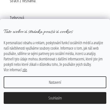
strach z neznáma.
Tyrkysová
Je spojením modré (klid) a zelené (vyrovnanost). Celkově
Tato webová stránka používá cookies
uklidňuje jak z psychologického, tak i fyzického hlediska.
Dodává pocit klidu a bezpečí, ale přesto působí svým
K personalizaci obsahu a reklam, poskytování funkcí sociálních médií a analýze
vlastním způsobem povzbudivě na duši a nesvádí
naší návštěvnosti využíváme soubory cookie. Informace o tom, jak náš web
k nečinnosti. Pomáhá také najít klid ve svém vlastním nitru.
používáte, sdílíme se svými partnery pro sociální média, inzerci a analýzy.
Partneři tyto údaje mohou zkombinovat s dalšími informacemi, které jste jim
Ochraňuje před negativními a škodlivými vlivy, které ruší náš
poskytli nebo které získali v důsledku toho, že používáte jejich služby.
klid. Nápomocná je při přepracovanosti. Posílí a ozdraví
Více informací
zde
.
zhroucený nervový systém a zmírní duševní napětí. Její
uklidňující účinky jsou vhodné pro lidi, kteří jsou agresivní,
Nastavení
nebo pro lidi přehnaně aktivní a netrpělivé.
Ochraňuje před negativními a škodlivými vlivy.
Souhlasím
Je barvou sebevyjádření, posiluje sebevědomí. Stejně jako
modrá nám pomáhá při komunikaci a dodává odvahu při