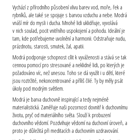
Vychází z přírodního působení vlivu barev vod, moře, řek a
rybníků, ale také se spojuje s barvou vzduchu a nebe. Modrá
vnáší mír do mysli i ducha. Mnohé lidi uklidňuje, vyvolává
v nich soulad, pocit vnitřního uspokojení a pohodu. Ideální je
tam, kde potřebujeme uvolnění a harmonii. Odstraňuje nudu,
prázdnotu, starosti, smutek, žal, apatii.
Modrá podporuje schopnost cílit k vyváženosti a stává se tak
cennou pomocí pro stresované a neklidné lidi, po kterých je
požadováno víc, než unesou. Toho se dá využít i u dětí, které
jsou roztržité, nekoncentrované a příliš čilé. Ty by měly psát
úkoly pod modrým světlem.
Modrá je barva duchovně inspirující a tedy nejméně
materialistická. Zaměřuje naši pozornost dovnitř k duchovnímu
životu, pryč od materiálního světa. Slouží k probuzení
duchovního vědomí. Pozdvihuje vědomí na duchovní úroveň, a
proto je důležitá při meditacích a duchovním uzdravování.