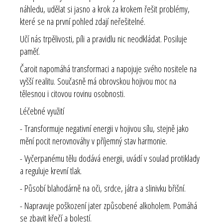
náhledu, udělat si jasno a krok za krokem řešit problémy,
které se na první pohled zdají neřešitelné.
Učí nás trpělivosti, píli a pravidlu nic neodkládat. Posiluje
paměť.
Čaroit napomáhá transformaci a napojuje svého nositele na
vyšší realitu. Současně má obrovskou hojivou moc na
tělesnou i citovou rovinu osobnosti.
Léčebné využití
- Transformuje negativní energii v hojivou sílu, stejně jako
mění pocit nerovnováhy v příjemný stav harmonie.
- Vyčerpanému tělu dodává energii, uvádí v soulad protiklady
a reguluje krevní tlak.
- Působí blahodárně na oči, srdce, játra a slinivku břišní.
- Napravuje poškození jater způsobené alkoholem. Pomáhá
se zbavit křečí a bolestí.