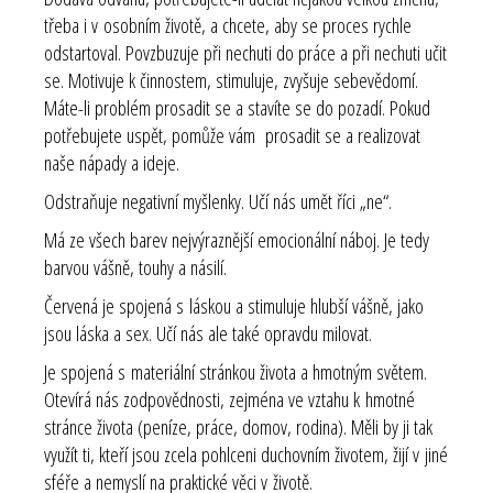
třeba i v osobním životě, a chcete, aby se proces rychle
odstartoval. Povzbuzuje při nechuti do práce a při nechuti učit
se. Motivuje k činnostem, stimuluje, zvyšuje sebevědomí.
Máte-li problém prosadit se a stavíte se do pozadí. Pokud
potřebujete uspět, pomůže vám prosadit se a realizovat
naše nápady a ideje.
Odstraňuje negativní myšlenky. Učí nás umět říci „ne“.
Má ze všech barev nejvýraznější emocionální náboj. Je tedy
barvou vášně, touhy a násilí.
Červená je spojená s láskou a stimuluje hlubší vášně, jako
jsou láska a sex. Učí nás ale také opravdu milovat.
Je spojená s materiální stránkou života a hmotným světem.
Otevírá nás zodpovědnosti, zejména ve vztahu k hmotné
stránce života (peníze, práce, domov, rodina). Měli by ji tak
využít ti, kteří jsou zcela pohlceni duchovním životem, žijí v jiné
sféře a nemyslí na praktické věci v životě.