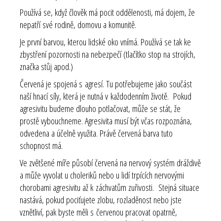
Používá se, když člověk má pocit oddělenosti, má dojem, že
nepatří své rodině, domovu a komunitě.
Je první barvou, kterou lidské oko vnímá. Používá se tak ke
zbystření pozornosti na nebezpečí (tlačítko stop na strojích,
značka stůj apod.)
Červená je spojená s agresí. Tu potřebujeme jako součást
naší hnací síly, která je nutná v každodenním životě. Pokud
agresivitu budeme dlouho potlačovat, může se stát, že
prostě vybouchneme. Agresivita musí být včas rozpoznána,
odvedena a účelně využita. Právě červená barva tuto
schopnost má.
Ve zvětšené míře působí červená na nervový systém dráždivě
a může vyvolat u choleriků nebo u lidí trpících nervovými
chorobami agresivitu až k záchvatům zuřivosti. Stejná situace
nastává, pokud pociťujete zlobu, rozladěnost nebo jste
vznětliví, pak byste měli s červenou pracovat opatrně,