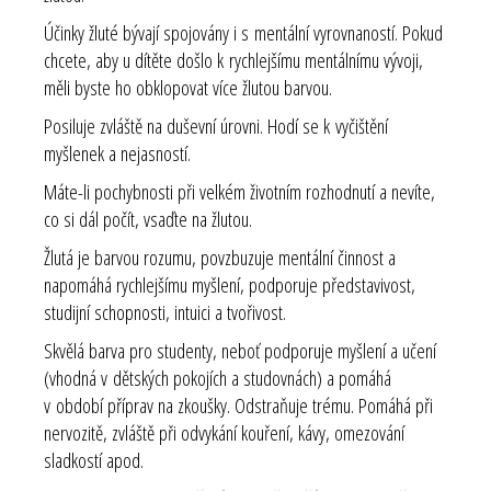
Účinky žluté bývají spojovány i s mentální vyrovnaností. Pokud
chcete, aby u dítěte došlo k rychlejšímu mentálnímu vývoji,
měli byste ho obklopovat více žlutou barvou.
Posiluje zvláště na duševní úrovni. Hodí se k vyčištění
myšlenek a nejasností.
Máte-li pochybnosti při velkém životním rozhodnutí a nevíte,
co si dál počít, vsaďte na žlutou.
Žlutá je barvou rozumu, povzbuzuje mentální činnost a
napomáhá rychlejšímu myšlení, podporuje představivost,
studijní schopnosti, intuici a tvořivost.
Skvělá barva pro studenty, neboť podporuje myšlení a učení
(vhodná v dětských pokojích a studovnách) a pomáhá
v období příprav na zkoušky. Odstraňuje trému. Pomáhá při
nervozitě, zvláště při odvykání kouření, kávy, omezování
sladkostí apod.